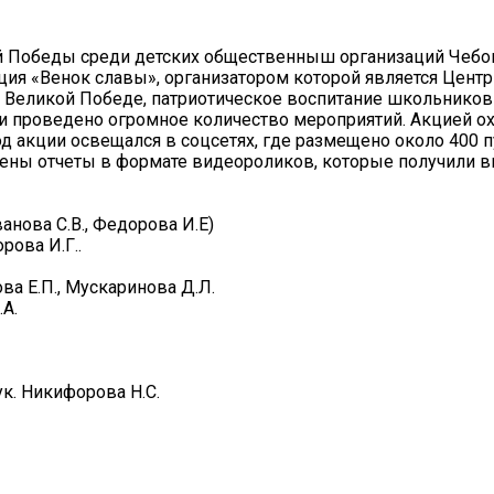
й Победы среди детских общественныш организаций Чебо
ия «Венок славы», организатором которой является Центр
 о Великой Победе, патриотическое воспитание школьников
и проведено огромное количество мероприятий. Акцией о
од акции освещался в соцсетях, где размещено около 400 
лены отчеты в формате видеороликов, которые получили 
ванова С.В., Федорова И.Е)
рова И.Г..
ва Е.П., Мускаринова Д.Л.
А.
к. Никифорова Н.С.