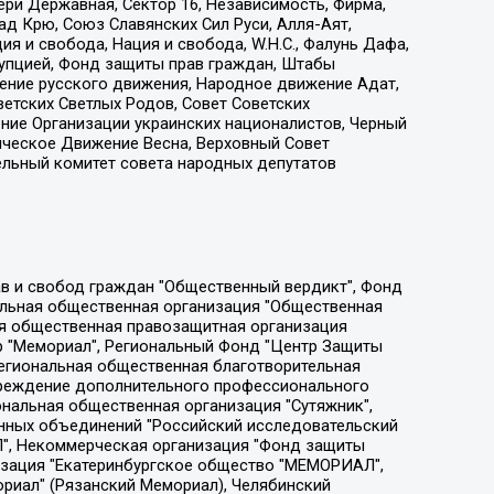
ри Державная, Сектор 16, Независимость, Фирма,
д Крю, Союз Славянских Сил Руси, Алля-Аят,
я и свобода, Нация и свобода, W.H.С., Фалунь Дафа,
рупцией, Фонд защиты прав граждан, Штабы
ение русского движения, Народное движение Адат,
етских Светлых Родов, Совет Советских
ение Организации украинских националистов, Черный
ическое Движение Весна, Верховный Совет
ельный комитет совета народных депутатов
ции социально-правовых программ "Лилит", Дальневосточное общественное движение "Маяк", Санкт-Петербургская ЛГБТ-инициативная группа "Выход", Инициативная группа ЛГБТ+ "Реверс", Алексеев Андрей Викторович, Бекбулатова Таисия Львовна, Беляев Иван Михайлович, Владыкина Елена Сергеевна, Гельман Марат Александрович, Никульшина Вероника Юрьевна, Толоконникова Надежда Андреевна, Шендерович Виктор Анатольевич, Общество с ограниченной ответственностью "Данное сообщение", Общество с ограниченной ответственностью Издательский дом "Новая глава", Айнбиндер Александра Александровна, Московский комьюнити-центр для ЛГБТ+инициатив, Благотворительный фонд развития филантропии, Deutsche Welle (Германия, Kurt-Schumacher-Strasse 3, 53113 Bonn), Борзунова Мария Михайловна, Воробьев Виктор Викторович, Голубева Анна Львовна, Константинова Алла Михайловна, Малкова Ирина Владимировна, Мурадов Мурад Абдулгалимович, Осетинская Елизавета Николаевна, Понасенков Евгений Николаевич, Ганапольский Матвей Юрьевич, Киселев Евгений Алексеевич, Борухович Ирина Григорьевна, Дремин Иван Тимофеевич, Дубровский Дмитрий Викторович, Красноярская региональная общественная организация поддержки и развития альтернативных образовательных технологий и межкультурных коммуникаций "ИНТЕРРА", Маяковская Екатерина Алексеевна, Фейгин Марк Захарович, Филимонов Андрей Викторович, Дзугкоева Регина Николаевна, Доброхотов Роман Александрович, Дудь Юрий Александрович, Елкин Сергей Владимирович, Кругликов Кирилл Игоревич, Сабунаева Мария Леонидовна, Семенов Алексей Владимирович, Шаинян Карен Багратович, Шульман Екатерина Михайловна, Асафьев Артур Валерьевич, Вахштайн Виктор Семенович, Венедиктов Алексей Алексеевич, Лушникова Екатерина Евгеньевна, Волков Леонид Михайлович, Невзоров Александр Глебович, Пархоменко Сергей Борисович, Сироткин Ярослав Николаевич, Кара-Мурза Владимир Владимирович, Баранова Наталья Владимировна, Гозман Леонид Яковлевич, Кагарлицкий Борис Юльевич, Климарев Михаил Валерьевич, Милов Владимир Станиславович, Автономная некоммерческая организация Краснодарский центр современного искусства "Типография", Моргенштерн Алишер Тагирович, Соболь Любовь Эдуардовна, Общество с ограниченной ответственностью "ЛИЗА НОРМ", Каспаров Гарри Кимович, Ходорковский Михаил Борисович, Общество с ограниченной ответственностью "Апрельские тезисы", Данилович Ирина Брониславовна, Кашин Олег Владимирович, Петров Николай Владимирович, Пивоваров Алексей Владимирович, Соколов Михаил Владимирович, Цветкова Юлия Владимировна, Чичваркин Евгений Александрович, Комитет против пыток/Команда против пыток, Общество с ограниченной ответственностью "Первый научный", Общество с ограниченной ответственностью "Вертолет и ко", Белоцерковская Вероника Борисовна, Кац Максим Евгеньевич, Лазарева Татьяна Юрьевна, Шаведдинов Руслан Табризович, Яшин Илья Валерьевич, Общество с ограниченной ответственностью "Иноагент ААВ", Алешковский Дмитрий Петрович, Альбац Евгения Марковна, Быков Дмитрий Львович, Галямина Юлия Евгеньевна, Лойко Сергей Леонидович, Мартынов Кирилл Константинович, Медведев Сергей Александрович, Крашенинников Федор Геннадиевич, Гордеева Катерина Вл