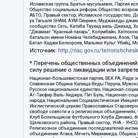
Исламская группа, Братья-мусульмане, Партия ис
Общество социальных реформ, Общество возрожд
АБТО, Правый сектор, Исламское государство, Д
уа Тагьаля SHAM, АУМ Синрике, Муджахеды джама
сообщество Сеть, Катиба Таухид валь-Джихад, Хай
“Джамаат “Красный пахарь”, Колумбайн, Хатлонск
батальон имени Номана Челебиджихана, Азов, Па
Батал-Хаджи Белхороев, Маньяки Культ Убийц, М
Источник:
http://nac.gov.ru/terroristichesk
* Перечень общественных объединений 
силу решение о ликвидации или запрете
Национал-большевистская партия, ВЕК РА, Рада 
Славянская Община Капища Веды Перуна, Мужская
Русское национальное единство, Национал-социа
Ат-Такфир Валь-Хиджра, Пит Буль, Национал-соц
народа, Национальная Социалистическая Инициат
Инглистической церкви Православных Староверов
свободе совести и о религиозных объединениях,
Клуб Болельщиков Футбольного Клуба Динамо, Фа
Щелковского района, Правый сектор, УНА - УНСО, У
Религиозное объединение последователей инглии
объединение Атака, Мечеть Мирмамеда, Община К