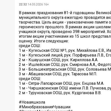
22:32
14.05.2026 16+
В рамках празднования 81-й годовщины Велико
муниципального округа ежегодно проводится акц
творчества. Цель акции - увековечение памяти
героического прошлого. В рамках акции школам
учащихся округа, проведено 398 мероприятий. Х
итогам акции участниками из 15 школ представ
оценку. Итоги следующие:
среди СОШ:
1 м - Кугесьская СОШ №1, рук. Михайлова Е.В., И
1 м - Кугесьский лицей, рук. Порфирьева Л.В., Его
2 м - Кшаушская СОШ, рук. Кириллова А.А.
2 м - Ишлейская СОШ, рук. Смирнова А.А., Федото
3 м - Большекатрасьская СОШ, рук. Соловьева М.
3 м - Абашевская СОШ, рук. Тарасова М.П.
среди ООШ:
1 м - Сятра-Лапсарская ООШ, рук. Енцова М.А.
1 м - Чиршкасинская ООШ имени Л.В. Пучкова, ру
2 м - Туруновская ООШ, рук. Кудрганова В.В.
#Новаяшкола
#МинобразованияЧувашии