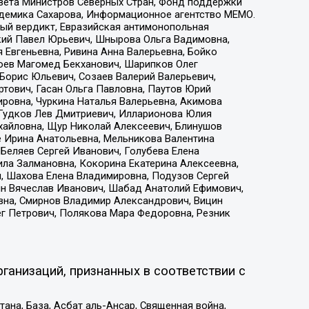
овета Министров Северных Стран, Фонд поддержки
адемика Сахарова, Информационное агентство МЕМО.
ый вердикт, Евразийская антимонопольная
кий Павел Юрьевич, Шнырова Ольга Вадимовна,
 Евгеньевна, Ривина Анна Валерьевна, Бойко
хоев Магомед Бекханович, Шарипков Олег
Борис Юльевич, Созаев Валерий Валерьевич,
тович, Гасан Ольга Павловна, Паутов Юрий
ровна, Чуркина Наталья Валерьевна, Акимова
 Гудков Лев Дмитриевич, Илларионова Юлия
ихайловна, Щур Николай Алексеевич, Блинушов
е Ирина Анатольевна, Мельникова Валентина
Беляев Сергей Иванович, Голубева Елена
ила Залмановна, Кокорина Екатерина Алексеевна,
, Шахова Елена Владимировна, Подузов Сергей
ин Вячеслав Иванович, Шабад Анатолий Ефимович,
вна, Смирнов Владимир Александрович, Вицин
ег Петрович, Полякова Мара Федоровна, Резник
ганизаций, признанных в соответствии с
на, База, Асбат аль-Ансар, Священная война,