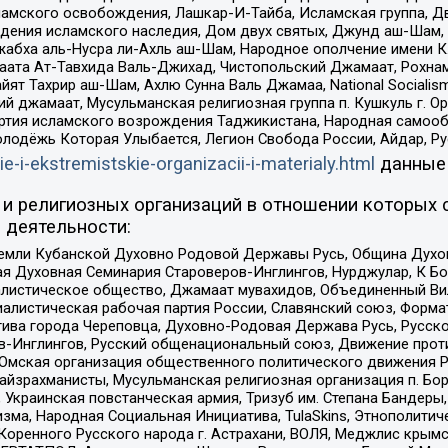
ламского освобождения, Лашкар-И-Тайба, Исламская группа, Дв
ения исламского наследия, Дом двух святых, Джунд аш-Шам, 
жабха аль-Нусра ли-Ахль аш-Шам, Народное ополчение имени К.
ата Ат-Тавхида Валь-Джихад, Чистопольский Джамаат, Рохнам
ят Тахрир аш-Шам, Ахлю Сунна Валь Джамаа, National Socialism
ий джамаат, Мусульманская религиозная группа п. Кушкуль г. 
ртия исламского возрождения Таджикистана, Народная самооб
олодёжь Которая Улыбается, Легион Свобода России, Айдар, Р
ie-i-ekstremistskie-organizacii-i-materialy.html
данные
и религиозных организаций в отношении которых 
 деятельности:
земли Кубанской Духовно Родовой Державы Русь, Община Духо
 Духовная Семинария Староверов-Инглингов, Нурджулар, К Бо
листическое общество, Джамаат мувахидов, Объединенный Вил
иалистическая рабочая партия России, Славянский союз, Форма
ива города Череповца, Духовно-Родовая Держава Русь, Русск
-Инглингов, Русский общенациональный союз, Движение против
 Омская организация общественного политического движения Р
йзрахманисты, Мусульманская религиозная организация п. Бо
краинская повстанческая армия, Тризуб им. Степана Бандеры, Бр
зма, Народная Социальная Инициатива, TulaSkins, Этнополитич
оренного Русского народа г. Астрахани, ВОЛЯ, Меджлис крымс