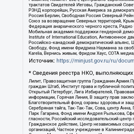
трактатов Свидетелей Иеговы, Гражданский Совет
РЭНД корпорейшн, Русская Америка за демократи
Россия Берлин, Свободная Россия Северный Рейн-В
Союз за возвращение Северных территорий, Крымско
Федерация анархического черного креста, Радио
Мобильная академия поддержки гендерной демократи
Institute of International Education, Антивоенн
Российско-канадский демократический альянс, 
Свободу, Фонд имени Фридриха Науманна за свобо
Karelia, Вернись живым, Фридом Хаус, СОТА меди
Источник:
https://minjust.gov.ru/ru/doc
* Сведения реестра НКО, выполняющих 
Лилит, Правозащитная группа Гражданин.Армия.П
граждан Штаб, Институт права и публичной поли
Открытый Петербург, Лига Избирателей, Правова
информации, Горячая Линия, В защиту прав закл
Благотворительный фонд охраны здоровья и защи
Серебряная тайга, Так-Так-Так, Сова, центр Анн
Парк Гагарина, Фонд имени Андрея Рылькова, Сф
гласности, Российский исследовательский центр 
Гражданское действие, Центр независимых соци
организаций, Частное учреждение в Калининград