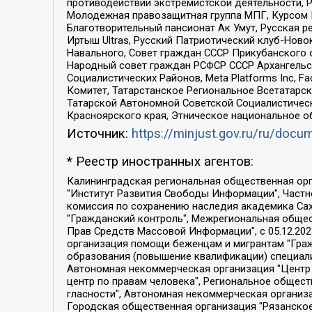
противодействии экстремистской деятельности, 
Молодежная правозащитная группа МПГ, Курсом П
Благотворительный пансионат Ак Умут, Русская ре
Иртыш Ultras, Русский Патриотический клуб-Нов
Навального, Совет граждан СССР Прикубанского 
Народный совет граждан РСФСР СССР Архангельск
Социалистических Районов, Meta Platforms Inc, 
Комитет, Татарстанское Региональное Всетатар
Татарской Автономной Советской Социалистическ
Красноярского края, Этническое национальное о
Источник:
https://minjust.gov.ru/ru/doc
* Реестр иностранных агентов:
Калининградская региональная общественная организация "Экозащита!-Женсовет", Фонд содействия защите прав и свобод граждан "Общественный вердикт", Фонд "Институт Развития Свободы Информации", Частное учреждение "Информационное агентство МЕМО. РУ", Региональная общественная организация "Общественная комиссия по сохранению наследия академика Сахарова", Фонд поддержки свободы прессы, Санкт-Петербургская общественная правозащитная организация "Гражданский контроль", Межрегиональная общественная организация "Информационно-просветительский центр "Мемориал", Региональный Фонд "Центр Защиты Прав Средств Массовой Информации", с 05.12.2023 Фонд "Центр Защиты Прав Средств массовой информации", Региональная общественная благотворительная организация помощи беженцам и мигрантам "Гражданское содействие", Негосударственное образовательное учреждение дополнительного профессионального образования (повышение квалификации) специалистов "АКАДЕМИЯ ПО ПРАВАМ ЧЕЛОВЕКА", Свердловская региональная общественная организация "Сутяжник", Автономная некоммерческая организация "Центр независимых социологических исследований", Союз общественных объединений "Российский исследовательский центр по правам человека", Региональное общественное учреждение научно-информационный центр "МЕМОРИАЛ", Некоммерческая организация "Фонд защиты гласности", Автономная некоммерческая организация "Институт прав человека", Городская общественная организация "Екатеринбургское общество "МЕМОРИАЛ", Городская общественная организация "Рязанское историко-просветительское и правозащитное общество "Мемориал" (Рязанский Мемориал), Челябинский региональный орган общественной самодеятельности – женское общественное объединение "Женщины Евразии", Челябинский региональный орган общественной самодеятельности "Уральская правозащитная группа", Фонд содействия защите здоровья и социальной справедливости имени Андрея Рылькова, Автономная Некоммерческая Организация "Аналитический Центр Юрия Левады", Автономная некоммерческая организация социальной поддержки населения "Проект Апрель", Региональная общественная организация помощи женщинам и детям, находящимся в кризисной ситуации "Информационно-методический центр "Анна", Фонд содействия развитию массовых коммуникаций и правовому просвещению "Так-так-Так", Фонд содействия устойчивому развитию "Серебряная тайга", Свердловский региональный общественный фонд социальных проектов "Новое время", "Idel.Реалии", Кавказ.Реалии, Крым.Реалии, Телеканал Настоящее Время, Татаро-башкирская служба Радио Свобода (Azatliq Radiosi), Радио Свободная Европа/Радио Свобода (PCE/PC), "Сибирь.Реалии", "Фактограф", Благотворительный фонд помощи осужденным и их семьям, Автономная некоммерческая организация "Институт глобализации и социальных движений", Фонд "В защиту прав заключенных", Частное учреждение "Центр поддержки и содействия развитию средств массовой информации", Пензенский региональный общественный благотворительный фонд "Гражданский союз", "Север.Реалии", Некоммерческая организация Фонд "Правовая инициатива", 