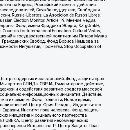
сточная Европа, Российский комитет действия,
-расследователей, Служба поддержки, Свободная
 Russie-Libertes, La Asocicion de Rusos Libres,
an Election Monitor, Article 19, Мнение медиа,
Европы, Фонд имени Фридриха Эберта, XZ gGmbH,
ls for International Education, Cultural Vistas,
ошений и государственной политики им Питера Мунка,
 Гражданских Свобод, Фонд Бориса Немцова за
имости Ингушетии, Прометей, Stop Occupation of
 Центр гендерных исследований, Фонд защиты прав
 Мы против СПИДа, СВЕЧА, Гуманитарное действие,
ддержки и содействия развитию средств массовой
р социально-информационных инициатив Действие,
 и их семьям, Фонд Тольятти, Новое время,
, Аналитический Центр Юрия Левады, Издательство
 Евразии, Институт прав человека, Фонд защиты
ких инициатив и социального партнерства,
ЕЛОВЕКА, Центр развития некоммерческих
 Трансперенси Интернешнл-Р, Центр Защиты Прав