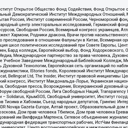
ститут Открытое Общество Фонд Содействия, Фонд Открытое 
альный Демократический Институт Международных Отношений,
тая Россия, Институт современной России, Черноморский фонд
родный центр электоральных исследований, Германский фонд
рсов, Свободная Россия, Всемирный конгресс украинцев, Атла
ект Хармони, Родники дракона, Врачи против насильственного
ию преследования в отношении Фалуньгун в Китае, Всемирная о
ация школ политических исследований при Совете Европы, Цен
мен, Бард колледж, Европейский выбор, Фонд Ходорковского,
едиа, Международное партнерство за права человека, Духовно
ое Учебное Заведение Международный Библейский Колледж, М
ь Духовной Технологии, Европейская сеть организаций по наб
урналистики, IStories fonds, Королевский Институт Между
gcat, Bellingcat Ltd, The Insider, Институт правовой инициатив
инский конгресс, Институт Макдональда-Лорье, Украинская нац
, Свободная пресса, Возрождение, Всеукраинский духовный цен
орум свободной России, Лига Свободных Наций, Transparеncy I
– Solidarus, КрымSOS, Свободный университет, Институт госу
в Тисима и Хабомаи, Съезд народных депутатов, Гринпис Инте
DR Novaja Gazeta-Europe, Алтай проект, Образовательный дом 
зскова, Дом прав человека Тбилиси, Дом прав человека Ерева
едований им Вилфрида Мартенса, Сетевое объединение журнали
Международная федерация транспортных рабочих, ИстЧам Финлан
й университет, Центр восточноевропейских и международных и