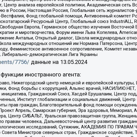
, Центр анализа европейской политики, Академическая сеть Во
ю в России, Настоящая Россия, Глобальная сеть журналистов
естфалия, Фонд глобальной помощи, Антивоенный комитет России,
татарский Ресурсный Центр, Глобальный союз IndustriALL, Russi
 Свободная Европа, Германское общество изучения Восточной 
и и миротворчества, Форум имени Льва Копелева, American Counci
ое движение Антальи, Открытый диалог, Школа международных отн
Школа международных отношений им Нормана Патерсона, Центр
ду, Феминистское антивоенное сопротивление, Комитет независ
а, Либерально-демократическая Лига Украины
uments/7756/
данные на
13.05.2024
функции иностранного агента:
раво, Нижегородский центр немецкой и европейской культуры,
тики, Фонд борьбы с коррупцией, Альянс врачей, НАСИЛИЮ.НЕТ,
я инициатива, Гражданский Союз, Хасдей Ерушалаим, Центр по
юченных, Институт глобализации и социальных движений, Цент
ты прав граждан, Благотворительный фонд помощи осужденным
а, Проект Апрель, Самарская губерния, Эра здоровья, Мемориал
ера, Центр СИБАЛЬТ, Уральская правозащитная группа, Женщины
по правам человека, Дальневосточный центр развития гражданс
ологических исследований, Сутяжник, АКАДЕМИЯ ПО ПРАВАМ Ч
е Совета Министров северных стран, Гражданское содействие,