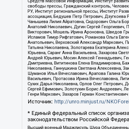
Средств Массовой Информации, Институт развити
свободы прессы, Гражданский контроль, Человек
РУ, Институт региональной прессы, Институт Ра
ассоциация, Бедушев Петр Петрович, Дзугкоева 
Чанышева Лилия Айратовна, Сидорович Ольга Бори
Анатолий Николаевич, Дугин Сергей Георгиевич, 
Викторович, Мошель Ирина Ароновна, Шведов Гри
Исламов Тимур Рифгатович, Романова Ольга Евге
Анатольевич, Верховский Александр Маркович, П
Татьяна Николаевна, Золотарева Екатерина Алек
Юрьевна, Саранг Анна Васильевна, Захарова Свет
Андрей Юрьевич, Мосин Алексей Геннадьевич, Ге
Дмитриевна, Вититинова Елена Владимировна, Ба
Николаевна, Ганнушкина Светлана Алексеевна, За
Шуманов Илья Вячеславович, Арапова Галина Юрь
Васильевич, Протасова Ирина Вячеславовна, Лит
Сухих Дарья Николаевна, Орлов Олег Петрович, 
Сергей Ефимович, Золотухин Борис Андреевич, Л
Генри Маркович, Захаров Герман Константинович
Источник:
http://unro.minjust.ru/NKOFore
* Единый федеральный список организа
законодательством Российской Федера
Высший военный Маджлисуль Шура Объединенных с