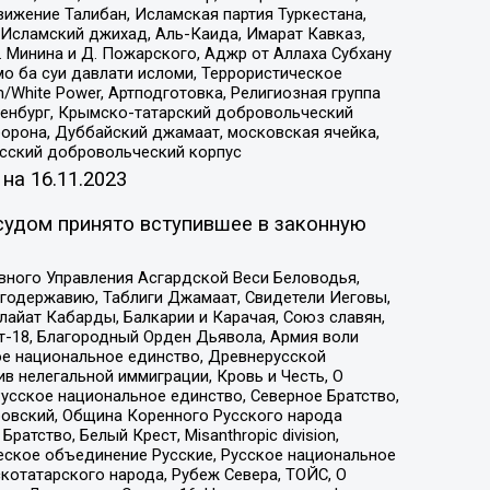
ижение Талибан, Исламская партия Туркестана,
Исламский джихад, Аль-Каида, Имарат Кавказ,
 Минина и Д. Пожарского, Аджр от Аллаха Субхану
о ба суи давлати исломи, Террористическое
/White Power, Артподготовка, Религиозная группа
Оренбург, Крымско-татарский добровольческий
орона, Дуббайский джамаат, московская ячейка,
усский добровольческий корпус
 на
16.11.2023
судом принято вступившее в законную
вного Управления Асгардской Веси Беловодья,
годержавию, Таблиги Джамаат, Свидетели Иеговы,
айат Кабарды, Балкарии и Карачая, Союз славян,
т-18, Благородный Орден Дьявола, Армия воли
ое национальное единство, Древнерусской
 нелегальной иммиграции, Кровь и Честь, О
усское национальное единство, Северное Братство,
ровский, Община Коренного Русского народа
атство, Белый Крест, Misanthropic division,
еское объединение Русские, Русское национальное
котатарского народа, Рубеж Севера, ТОЙС, О