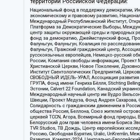
территории Российской Федерации:
Национальный фонд в поддержку демократии, Ин
экономическому и правовому развитию, Национ
Международный Республиканский Институт, Откры
Платформа за Демократические Выборы, Междуна
центр защиты окружающей среды и природных ресу
фонд за демократию, Джеймстаунский фонд, Прож
Фалуньгун, Фалуньгун, Коалиция по расследован
Фалуньгун, Пражский гражданский центр, Ассоци
русскоязычных европейцев, Немецко-русский об
России, Компания свободы информации, Проект М
Христианской Церкви, Новое Поколение, Духовн
Институт Саентологических Предприятий, Церков
СВОБОДНЫЙ ИДЕЛЬ-УРАЛ, Ассоциация развития ж
ГРУПА, Фонд имени Генриха Бёлля, Stichting Bellin
Эстонии, Calvert 22 Foundation, Канадский укра
Международный научный центр им Вудро Вильсона
Швеции, Проект Медуза, Фонд Андрея Сахарова, Ф
Солидарность с гражданским движением в России 
общества Россия, Беллона, Союз жителей острово
церквей TCCN, Агора, Всемирный фонд природы, B
Белорусский дом прав человека имени Бориса Зво
TVR Studios, ТВ Дождь, Центр европейских иссл
Россию, Свободная Бурятия, Uralic, UnKremlin, 
Развития, Комитет-2024, Центрально-Европейски