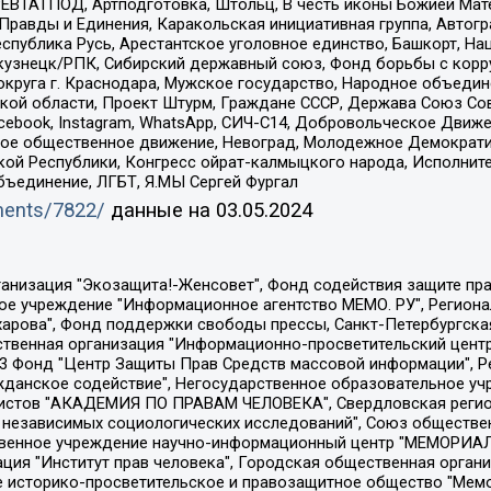
РЕВТАТПОД, Артподготовка, Штольц, В честь иконы Божией Мате
равды и Единения, Каракольская инициативная группа, Автогра
спублика Русь, Арестантское уголовное единство, Башкорт, Наци
окузнецк/РПК, Сибирский державный союз, Фонд борьбы с кор
округа г. Краснодара, Мужское государство, Народное объедин
ой области, Проект Штурм, Граждане СССР, Держава Союз Сов
Facebook, Instagram, WhatsApp, СИЧ-С14, Добровольческое Движ
ское общественное движение, Невоград, Молодежное Демократ
ой Республики, Конгресс ойрат-калмыцкого народа, Исполнит
бъединение, ЛГБТ, Я.МЫ Сергей Фургал
uments/7822/
данные на
03.05.2024
Общество с ограниченной ответственностью "Радио Свободная Европа/Радио Свобода", Чешское информационное агентство "MEDIUM-ORIENT", Красноярская региональная общественная организация "Мы против СПИДа", Камалягин Денис Николаевич, Маркелов Сергей Евгеньевич, Пономарев Лев Александрович, Савицкая Людмила Алексеевна, Автономная некоммерческая организация "Центр по работе с проблемой насилия "НАСИЛИЮ.НЕТ", Межрегиональный профессиональный союз работников здравоохранения "Альянс врачей", Юридическое лицо, зарегистрированное в Латвийской Республике, SIA "Medusa Project" (регистрационный номер 40103797863, дата регистрации 10.06.2014), Некоммерческая организация "Фонд по борьбе с коррупцией", Автономная некоммерческая организация "Институт права и публичной политики", Баданин Роман Сергеевич, Гликин Максим Александрович, Железнова Мария Михайловна, Лукьянова Юлия Сергеевна, Маетная Елизавета Витальевна, Маняхин Петр Борисович, Чуракова Ольга Владимировна, Ярош Юлия Петровна, Юридическое лицо "The Insider SIA", зарегистрированное в Риге, Латвийская Республика (дата регистрации 26.06.2015), являющееся администратором доменного имени интернет-издания "The Insider SIA", https://theins.ru, Постернак Алексей Евгеньевич, Рубин Михаил Аркадьевич, Анин Роман Александрович, Юридическое лицо Istories fonds, зарегистрированное в Латвийской Республике (регистрационный номер 50008295751, дата регистрации 24.02.2020), Великовский Дмитрий Александрович, Долинина Ирина Николаевна, Мароховская Алеся Алексеевна, Шлейнов Роман Юрьевич, Шмагун Олеся Валентиновна, Общество с ограниченной ответственностью "Альтаир 2021", Общество с ограниченной ответственностью "Вега 2021", Общество с ограниченной ответственностью "Главный редактор 2021", Общество с ограниченной ответственностью "Ромашки монолит", Важенков Артем Валерьевич, Ивановская областная общественная организация "Центр гендерных исследований", Гурман Юрий Альбертович, Медиапроект "ОВД-Инфо", Егоров Владимир Владимирович, Жилинский Владимир Александрович, Общество с ограниченной ответственностью "ЗП", Иванова София Юрьевна, Карезина Инна Павловна, Кильтау Екатерина Викторовна, Петров Алексей Викторович, Пискунов Сергей Евгеньевич, Смирнов Сергей Сергеевич, Тихонов Михаил Сергеевич, Общество с ограниченной ответственностью "ЖУРНАЛИСТ-ИНОСТРАННЫЙ АГЕНТ", Арапова Галина Юрьевна, Вольтская Татьяна Анатольевна, Американская компания "Mason G.E.S. Anonymous Foundation" (США), являющаяся владельцем интернет-издания https://mnews.world/, Компания "Stichting Bellingcat", зарегистрированная в Нидерландах (дата регистрации 11.07.2018), Захаров Андрей Вячеславович, Клепиковская Екатерина Дмитриевна, Общество с ограниченной ответственностью "МЕМО", Перл Роман Александрович, Симонов Евгений Алексеевич, Соловьева Елена Анатольевна, Сотников Даниил Владимирович, Сурначева Елизавета Дмитриевна, Автономная некоммерческая организация по защите прав человека и информированию населения "Якутия – Наше Мнение", Общество с ограниченной ответственностью "Москоу диджитал медиа", с 26.01.2023 Общество с ограниченной ответственностью "Чайка Белые сады", Ветошкина Валерия Валерьевна, Заговора Максим Александрович, Межрегиональное общественное движение "Российская ЛГБТ - сеть", Оленичев Максим Владимирович, Павлов Иван Юрьевич, Скворцова Елена Сергеевна, Общество с ограниченной ответственностью "Как бы инагент", Кочетков Игорь Викторович, Общество с ограниченной ответственностью "Честные выборы", Еланчик Олег Александрович, Общество с ограниченной ответственностью "Нобелевский призыв", Гималова Регина Эмилевна, Григорьев Андрей Валерьевич, Григорьева Алина Александровна, Ассоциация по содействию защите прав призывников, альтернативнослужащих и военнослужащих "Правозащитная группа "Гражданин.Армия.Право", Хисамова Регина Фаритовна, Автономная некоммерческая организация по реализа