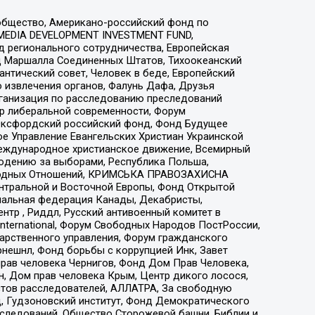
общество, Американо-российский фонд по
 MEDIA DEVELOPMENT INVESTMENT FUND,
 регионального сотрудничества, Европейская
 Маршалла Соединенных Штатов, Тихоокеанский
нтический совет, Человек в беде, Европейский
 извлечения органов, Фалунь Дафа, Друзья
рганизация по расследованию преследований
тр либеральной современности, Форум
 Оксфордский российский фонд, Фонд Будущее
е Управление Евангельских Христиан Украинской
еждународное христианское движение, Всемирный
людению за выборами, Республика Польша,
народных Отношений, КРИМСЬКА ПРАВОЗАХИСНА
ы Центральной и Восточной Европы, Фонд Открытой
иональная федерация Канады, Декабристы,
тр , Риддл, Русский антивоенный комитет в
nternational, Форум Свободных Народов ПостРоссии,
дарственного управления, Форум гражданского
рнешнл, Фонд борьбы с коррупцией Инк, Завет
прав человека Чернигов, Фонд Дом Прав Человека,
н, Дом прав человека Крым, Центр дикого лосося,
стов расследователей, АЛЛАТРА, За свободную
д, Гудзоновский институт, Фонд Демократического
сследований, Общество Сторожевой башни, Библии и