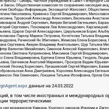
я прессы - Сибирь, Частное учреждение в Санкт-Петербурге С
 и Закон, Общественная комиссия по сохранению наследия ак
звития Свободы Информации, Экозащита!-Женсовет, Общественн
Регина Николаевна, Кривенко Сергей Владимирович, Милославс
совна, Туровский Александр Алексеевич, Васильева Анастасия
Пивоваров Андрей Сергеевич, Аверин Виталий Евгеньевич, Бара
горий Сергеевич, Пономарев Лев Александрович, Каргалицкий 
ньевна, Щаров Сергей Алексадрович, Цирульников Борис Альбер
ислакова-Паркер Марина Петровна, Кочеткова Татьяна Владими
сандровна, Рачинский Ян Збигневич, Жемкова Елена Борисовна,
лана Сергеевна, Аверин Владимир Анатольевич, Щур Татьяна М
фтер Валентин Михайлович, Симонов Алексей Кириллович, Флиг
женова Светлана Куприяновна, Максимов Сергей Владимирович, 
кс Елена Владимировна, Буртина Елена Юрьевна, Гендель Людм
евна, Свечников Анатолий Мариевич, Прохоров Вадим Юрьевич
инский Леонид Борисович, Лукашевский Сергей Маркович, Бахм
Добровольская Анна Дмитриевна, Королева Александра Евгенье
евинсон Лев Семенович, Локшина Татьяна Иосифовна, Орлов Ол
ignAgent.aspx
данные на
24.03.2022
ций, в том числе иностранных и международных ор
ции террористическими:
ил моджахедов Кавказа, Конгресс народов Ичкерии и Дагеста