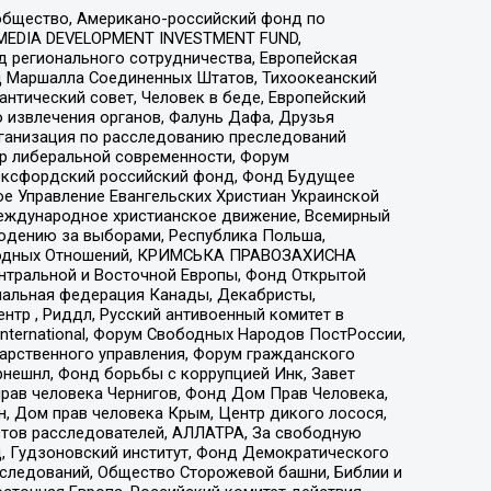
общество, Американо-российский фонд по
 MEDIA DEVELOPMENT INVESTMENT FUND,
 регионального сотрудничества, Европейская
 Маршалла Соединенных Штатов, Тихоокеанский
нтический совет, Человек в беде, Европейский
 извлечения органов, Фалунь Дафа, Друзья
рганизация по расследованию преследований
тр либеральной современности, Форум
 Оксфордский российский фонд, Фонд Будущее
е Управление Евангельских Христиан Украинской
еждународное христианское движение, Всемирный
людению за выборами, Республика Польша,
народных Отношений, КРИМСЬКА ПРАВОЗАХИСНА
ы Центральной и Восточной Европы, Фонд Открытой
иональная федерация Канады, Декабристы,
тр , Риддл, Русский антивоенный комитет в
nternational, Форум Свободных Народов ПостРоссии,
дарственного управления, Форум гражданского
рнешнл, Фонд борьбы с коррупцией Инк, Завет
прав человека Чернигов, Фонд Дом Прав Человека,
н, Дом прав человека Крым, Центр дикого лосося,
стов расследователей, АЛЛАТРА, За свободную
д, Гудзоновский институт, Фонд Демократического
сследований, Общество Сторожевой башни, Библии и