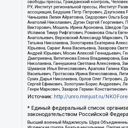
свободы прессы, Гражданский контроль, Человек
РУ, Институт региональной прессы, Институт Ра
ассоциация, Бедушев Петр Петрович, Дзугкоева 
Чанышева Лилия Айратовна, Сидорович Ольга Бори
Анатолий Николаевич, Дугин Сергей Георгиевич, 
Викторович, Мошель Ирина Ароновна, Шведов Гри
Исламов Тимур Рифгатович, Романова Ольга Евге
Анатольевич, Верховский Александр Маркович, П
Татьяна Николаевна, Золотарева Екатерина Алек
Юрьевна, Саранг Анна Васильевна, Захарова Свет
Андрей Юрьевич, Мосин Алексей Геннадьевич, Ге
Дмитриевна, Вититинова Елена Владимировна, Ба
Николаевна, Ганнушкина Светлана Алексеевна, За
Шуманов Илья Вячеславович, Арапова Галина Юрь
Васильевич, Протасова Ирина Вячеславовна, Лит
Сухих Дарья Николаевна, Орлов Олег Петрович, 
Сергей Ефимович, Золотухин Борис Андреевич, Л
Генри Маркович, Захаров Герман Константинович
Источник:
http://unro.minjust.ru/NKOFore
* Единый федеральный список организа
законодательством Российской Федера
Высший военный Маджлисуль Шура Объединенных с
Исламская группа, Братья-мусульмане, Партия ис