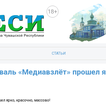
18+
СТАТЬИ
иваль «Медиавзлёт» прошел я
л ярко, красочно, массово!