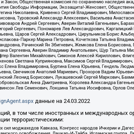
 и Закон, Общественная комиссия по сохранению наследия ак
звития Свободы Информации, Экозащита!-Женсовет, Общественн
Регина Николаевна, Кривенко Сергей Владимирович, Милославс
совна, Туровский Александр Алексеевич, Васильева Анастасия
Пивоваров Андрей Сергеевич, Аверин Виталий Евгеньевич, Бара
горий Сергеевич, Пономарев Лев Александрович, Каргалицкий 
ньевна, Щаров Сергей Алексадрович, Цирульников Борис Альбер
ислакова-Паркер Марина Петровна, Кочеткова Татьяна Владими
сандровна, Рачинский Ян Збигневич, Жемкова Елена Борисовна,
лана Сергеевна, Аверин Владимир Анатольевич, Щур Татьяна М
фтер Валентин Михайлович, Симонов Алексей Кириллович, Флиг
женова Светлана Куприяновна, Максимов Сергей Владимирович, 
кс Елена Владимировна, Буртина Елена Юрьевна, Гендель Людм
евна, Свечников Анатолий Мариевич, Прохоров Вадим Юрьевич
инский Леонид Борисович, Лукашевский Сергей Маркович, Бахм
Добровольская Анна Дмитриевна, Королева Александра Евгенье
евинсон Лев Семенович, Локшина Татьяна Иосифовна, Орлов Ол
ignAgent.aspx
данные на
24.03.2022
ций, в том числе иностранных и международных ор
ции террористическими:
ил моджахедов Кавказа, Конгресс народов Ичкерии и Дагеста
ламского освобождения, Лашкар-И-Тайба, Исламская группа, Дв