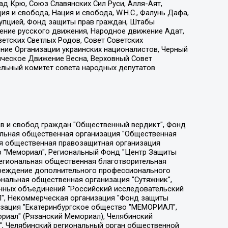
д Крю, Союз Славянских Сил Руси, Алля-Аят,
я и свобода, Нация и свобода, W.H.С., Фалунь Дафа,
рупцией, Фонд защиты прав граждан, Штабы
ение русского движения, Народное движение Адат,
етских Светлых Родов, Совет Советских
ение Организации украинских националистов, Черный
ическое Движение Весна, Верховный Совет
ельный комитет совета народных депутатов
ции социально-правовых программ "Лилит", Дальневосточное общественное движение "Маяк", Санкт-Петербургская ЛГБТ-инициативная группа "Выход", Инициативная группа ЛГБТ+ "Реверс", Алексеев Андрей Викторович, Бекбулатова Таисия Львовна, Беляев Иван Михайлович, Владыкина Елена Сергеевна, Гельман Марат Александрович, Никульшина Вероника Юрьевна, Толоконникова Надежда Андреевна, Шендерович Виктор Анатольевич, Общество с ограниченной ответственностью "Данное сообщение", Общество с ограниченной ответственностью Издательский дом "Новая глава", Айнбиндер Александра Александровна, Московский комьюнити-центр для ЛГБТ+инициатив, Благотворительный фонд развития филантропии, Deutsche Welle (Германия, Kurt-Schumacher-Strasse 3, 53113 Bonn), Борзунова Мария Михайловна, Воробьев Виктор Викторович, Голубева Анна Львовна, Константинова Алла Михайловна, Малкова Ирина Владимировна, Мурадов Мурад Абдулгалимович, Осетинская Елизавета Николаевна, Понасенков Евгений Николаевич, Ганапольский Матвей Юрьевич, Киселев Евгений Алексеевич, Борухович Ирина Григорьевна, Дремин Иван Тимофеевич, Дубровский Дмитрий Викторович, Красноярская региональная общественная организация поддержки и развития альтернативных образовательных технологий и межкультурных коммуникаций "ИНТЕРРА", Маяковская Екатерина Алексеевна, Фейгин Марк Захарович, Филимонов Андрей Викторович, Дзугкоева Регина Николаевна, Доброхотов Роман Александрович, Дудь Юрий Александрович, Елкин Сергей Владимирович, Кругликов Кирилл Игоревич, Сабунаева Мария Леонидовна, Семенов Алексей Владимирович, Шаинян Карен Багратович, Шульман Екатерина Михайловна, Асафьев Артур Валерьевич, Вахштайн Виктор Семенович, Венедиктов Алексей Алексеевич, Лушникова Екатерина Евгеньевна, Волков Леонид Михайлович, Невзоров Александр Глебович, Пархоменко Сергей Борисович, Сироткин Ярослав Николаевич, Кара-Мурза Владимир Владимирович, Баранова Наталья Владимировна, Гозман Леонид Яковлевич, Кагарлицкий Борис Юльевич, Климарев Михаил Валерьевич, Милов Владимир Станиславович, Автономная некоммерческая организация Краснодарский центр современного искусства "Типография", Моргенштерн Алишер Тагирович, Соболь Любовь Эдуардовна, Общество с ограниченной ответственностью "ЛИЗА НОРМ", Каспаров Гарри Кимович, Ходорковский Михаил Борисович, Общество с ограниченной ответственностью "Апрельские тезисы", Данилович Ирина Брониславовна, Кашин Олег Владимирович, Петров Николай Владимирович, Пивоваров Алексей Владимирович, Соколов Михаил Владимирович, Цветкова Юлия Владимировна, Чичваркин Евгений Александрович, Комитет против пыток/Команда против пыток, Общество с ограниченной ответственностью "Первый научный", Общество с ограниченной ответственностью "Вертолет и ко", Белоцерковская Вероника Борисовна, Кац Максим Евгеньевич, Лазарева Татьяна Юрьевна, Шаведдинов Руслан Табризович, Яшин Илья Валерьевич, Общество с ограниченной ответственностью "Иноагент ААВ", Алешковский Дмитрий Петрович, Альбац Евгения Марковна, Быков Дмитрий Львович, Галямина Юлия Евгеньевна, Лойко Сергей Леонидович, Мартынов Кирилл Константинович, Медведев Сергей Александрович, Крашенинников Федор Геннадиевич, Гордеева Катерина Вл