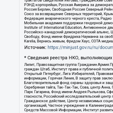
трактатов Свидетелей Иеговы, Гражданский Совет
РЭНД корпорейшн, Русская Америка за демократи
Россия Берлин, Свободная Россия Северный Рейн-В
Союз за возвращение Северных территорий, Крымско
Федерация анархического черного креста, Радио
Мобильная академия поддержки гендерной демократи
Institute of International Education, Антивоенн
Российско-канадский демократический альянс, 
Свободу, Фонд имени Фридриха Науманна за свобо
Karelia, Вернись живым, Фридом Хаус, СОТА меди
Источник:
https://minjust.gov.ru/ru/doc
* Сведения реестра НКО, выполняющих 
Лилит, Правозащитная группа Гражданин.Армия.П
граждан Штаб, Институт права и публичной поли
Открытый Петербург, Лига Избирателей, Правова
информации, Горячая Линия, В защиту прав закл
Благотворительный фонд охраны здоровья и защи
Серебряная тайга, Так-Так-Так, Сова, центр Анн
Парк Гагарина, Фонд имени Андрея Рылькова, Сф
гласности, Российский исследовательский центр 
Гражданское действие, Центр независимых соци
организаций, Частное учреждение в Калининград
Средств Массовой Информации, Институт развити