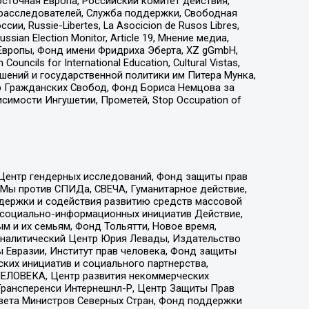
сточная Европа, Российский комитет действия,
-расследователей, Служба поддержки, Свободная
 Russie-Libertes, La Asocicion de Rusos Libres,
an Election Monitor, Article 19, Мнение медиа,
Европы, Фонд имени Фридриха Эберта, XZ gGmbH,
ls for International Education, Cultural Vistas,
ошений и государственной политики им Питера Мунка,
 Гражданских Свобод, Фонд Бориса Немцова за
имости Ингушетии, Прометей, Stop Occupation of
 Центр гендерных исследований, Фонд защиты прав
 Мы против СПИДа, СВЕЧА, Гуманитарное действие,
ддержки и содействия развитию средств массовой
р социально-информационных инициатив Действие,
 и их семьям, Фонд Тольятти, Новое время,
, Аналитический Центр Юрия Левады, Издательство
 Евразии, Институт прав человека, Фонд защиты
ких инициатив и социального партнерства,
ЕЛОВЕКА, Центр развития некоммерческих
 Трансперенси Интернешнл-Р, Центр Защиты Прав
овета Министров Северных Стран, Фонд поддержки