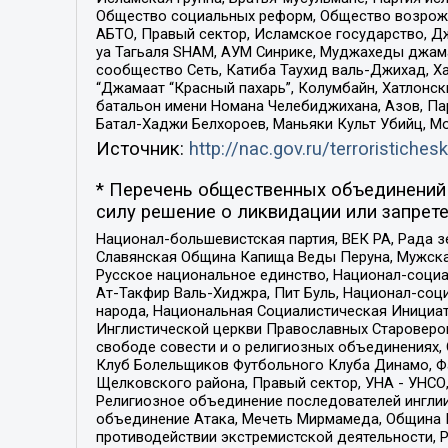
Общество социальных реформ, Общество возрожд
АБТО, Правый сектор, Исламское государство, Д
уа Тагьаля SHAM, АУМ Синрике, Муджахеды джама
сообщество Сеть, Катиба Таухид валь-Джихад, Хай
“Джамаат “Красный пахарь”, Колумбайн, Хатлонск
батальон имени Номана Челебиджихана, Азов, Па
Батал-Хаджи Белхороев, Маньяки Культ Убийц, М
Источник:
http://nac.gov.ru/terroristichesk
* Перечень общественных объединений 
силу решение о ликвидации или запрете
Национал-большевистская партия, ВЕК РА, Рада 
Славянская Община Капища Веды Перуна, Мужская
Русское национальное единство, Национал-социа
Ат-Такфир Валь-Хиджра, Пит Буль, Национал-соц
народа, Национальная Социалистическая Инициат
Инглистической церкви Православных Староверов
свободе совести и о религиозных объединениях,
Клуб Болельщиков Футбольного Клуба Динамо, Фа
Щелковского района, Правый сектор, УНА - УНСО, У
Религиозное объединение последователей инглии
объединение Атака, Мечеть Мирмамеда, Община К
противодействии экстремистской деятельности, 