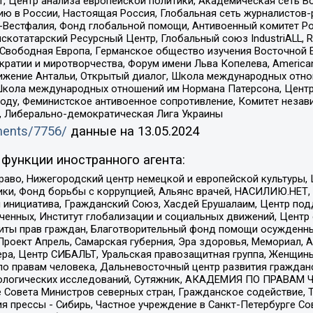
, Центр анализа европейской политики, Академическая сеть Во
ю в России, Настоящая Россия, Глобальная сеть журналистов
естфалия, Фонд глобальной помощи, Антивоенный комитет России,
татарский Ресурсный Центр, Глобальный союз IndustriALL, Russi
 Свободная Европа, Германское общество изучения Восточной 
и и миротворчества, Форум имени Льва Копелева, American Counci
ое движение Антальи, Открытый диалог, Школа международных отн
Школа международных отношений им Нормана Патерсона, Центр
ду, Феминистское антивоенное сопротивление, Комитет независ
а, Либерально-демократическая Лига Украины
uments/7756/
данные на
13.05.2024
функции иностранного агента:
раво, Нижегородский центр немецкой и европейской культуры,
тики, Фонд борьбы с коррупцией, Альянс врачей, НАСИЛИЮ.НЕТ,
я инициатива, Гражданский Союз, Хасдей Ерушалаим, Центр по
юченных, Институт глобализации и социальных движений, Цент
ты прав граждан, Благотворительный фонд помощи осужденным
а, Проект Апрель, Самарская губерния, Эра здоровья, Мемориал
ера, Центр СИБАЛЬТ, Уральская правозащитная группа, Женщины
по правам человека, Дальневосточный центр развития гражданс
ологических исследований, Сутяжник, АКАДЕМИЯ ПО ПРАВАМ Ч
е Совета Министров северных стран, Гражданское содействие,
я прессы - Сибирь, Частное учреждение в Санкт-Петербурге С