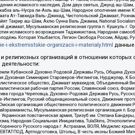
ения исламского наследия, Дом двух святых, Джунд аш-Шам, 
жабха аль-Нусра ли-Ахль аш-Шам, Народное ополчение имени К.
ата Ат-Тавхида Валь-Джихад, Чистопольский Джамаат, Рохнам
ят Тахрир аш-Шам, Ахлю Сунна Валь Джамаа, National Socialism
ий джамаат, Мусульманская религиозная группа п. Кушкуль г. 
ртия исламского возрождения Таджикистана, Народная самооб
олодёжь Которая Улыбается, Легион Свобода России, Айдар, Р
ie-i-ekstremistskie-organizacii-i-materialy.html
данные
и религиозных организаций в отношении которых 
 деятельности:
земли Кубанской Духовно Родовой Державы Русь, Община Духо
 Духовная Семинария Староверов-Инглингов, Нурджулар, К Бо
листическое общество, Джамаат мувахидов, Объединенный Вил
иалистическая рабочая партия России, Славянский союз, Форма
ива города Череповца, Духовно-Родовая Держава Русь, Русск
-Инглингов, Русский общенациональный союз, Движение против
 Омская организация общественного политического движения Р
йзрахманисты, Мусульманская религиозная организация п. Бо
краинская повстанческая армия, Тризуб им. Степана Бандеры, Бр
зма, Народная Социальная Инициатива, TulaSkins, Этнополитич
оренного Русского народа г. Астрахани, ВОЛЯ, Меджлис крымс
РЕВТАТПОД, Артподготовка, Штольц, В честь иконы Божией Мате