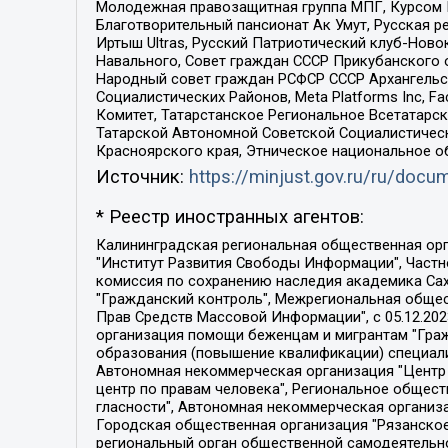
Молодежная правозащитная группа МПГ, Курсом П
Благотворительный пансионат Ак Умут, Русская ре
Иртыш Ultras, Русский Патриотический клуб-Нов
Навального, Совет граждан СССР Прикубанского 
Народный совет граждан РСФСР СССР Архангельск
Социалистических Районов, Meta Platforms Inc, 
Комитет, Татарстанское Региональное Всетатар
Татарской Автономной Советской Социалистическ
Красноярского края, Этническое национальное о
Источник:
https://minjust.gov.ru/ru/doc
* Реестр иностранных агентов:
Калининградская региональная общественная организация "Экозащита!-Женсовет", Фонд содействия защите прав и свобод граждан "Общественный вердикт", Фонд "Институт Развития Свободы Информации", Частное учреждение "Информационное агентство МЕМО. РУ", Региональная общественная организация "Общественная комиссия по сохранению наследия академика Сахарова", Фонд поддержки свободы прессы, Санкт-Петербургская общественная правозащитная организация "Гражданский контроль", Межрегиональная общественная организация "Информационно-просветительский центр "Мемориал", Региональный Фонд "Центр Защиты Прав Средств Массовой Информации", с 05.12.2023 Фонд "Центр Защиты Прав Средств массовой информации", Региональная общественная благотворительная организация помощи беженцам и мигрантам "Гражданское содействие", Негосударственное образовательное учреждение дополнительного профессионального образования (повышение квалификации) специалистов "АКАДЕМИЯ ПО ПРАВАМ ЧЕЛОВЕКА", Свердловская региональная общественная организация "Сутяжник", Автономная некоммерческая организация "Центр независимых социологических исследований", Союз общественных объединений "Российский исследовательский центр по правам человека", Региональное общественное учреждение научно-информационный центр "МЕМОРИАЛ", Некоммерческая организация "Фонд защиты гласности", Автономная некоммерческая организация "Институт прав человека", Городская общественная организация "Екатеринбургское общество "МЕМОРИАЛ", Городская общественная организация "Рязанское историко-просветительское и правозащитное общество "Мемориал" (Рязанский Мемориал), Челябинский региональный орган общественной самодеятельности – женское общественное объединение "Женщины Евразии", Челябинский региональный орган общественной самодеятельности "Уральская правозащитная группа", Фонд содействия защите здоровья и социальной справедливости имени Андрея Рылькова, Автономная Некоммерческая Организация "Аналитический Центр Юрия Левады", Автономная некоммерческая организация социальной поддержки населения "Проект Апрель", Региональная общественная организация помощи женщинам и детям, находящимся в кризисной ситуации "Информационно-методический центр "Анна", Фонд содействия развитию массовых коммуникаций и правовому просвещению "Так-так-Так", Фонд содействия устойчивому развитию "Серебряная тайга", Свердловский региональный общественный фонд социальных проектов "Новое время", "Idel.Реалии", Кавказ.Реалии, Крым.Реалии, Телеканал Настоящее Время, Татаро-башкирская служба Радио Свобода (Azatliq Radiosi), Радио Свободная Европа/Радио Свобода (PCE/PC), "Сибирь.Реалии", "Фактограф", Благотворительный фонд помощи осужденным и их семьям, Автономная некоммерческая организация "Институт глобализации и социальных движений", Фонд "В защиту прав заключенных", Частное учреждение "Центр поддержки и содействия развитию средств массовой информации", Пензенский региональный общественный благотворительный фонд "Гражданский союз", "Север.Реалии", Некоммерческая организация Фонд "Правовая инициатива", 