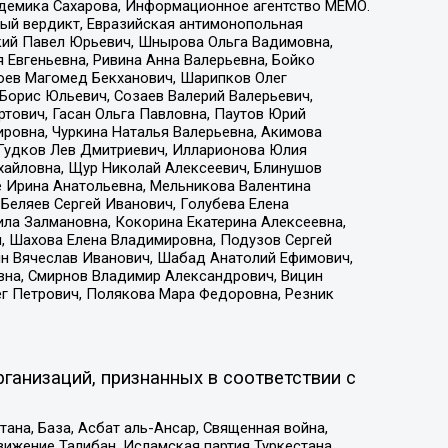
адемика Сахарова, Информационное агентство МЕМО.
ый вердикт, Евразийская антимонопольная
кий Павел Юрьевич, Шнырова Ольга Вадимовна,
 Евгеньевна, Ривина Анна Валерьевна, Бойко
хоев Магомед Бекханович, Шарипков Олег
Борис Юльевич, Созаев Валерий Валерьевич,
тович, Гасан Ольга Павловна, Паутов Юрий
ровна, Чуркина Наталья Валерьевна, Акимова
 Гудков Лев Дмитриевич, Илларионова Юлия
ихайловна, Щур Николай Алексеевич, Блинушов
е Ирина Анатольевна, Мельникова Валентина
Беляев Сергей Иванович, Голубева Елена
ила Залмановна, Кокорина Екатерина Алексеевна,
, Шахова Елена Владимировна, Подузов Сергей
ин Вячеслав Иванович, Шабад Анатолий Ефимович,
вна, Смирнов Владимир Александрович, Вицин
ег Петрович, Полякова Мара Федоровна, Резник
ганизаций, признанных в соответствии с
на, База, Асбат аль-Ансар, Священная война,
ижение Талибан, Исламская партия Туркестана,