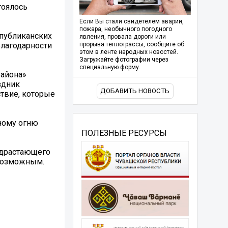
тоялось
Если Вы стали свидетелем аварии,
пожара, необычного погодного
спубликанских
явления, провала дороги или
благодарности
прорыва теплотрассы, сообщите об
этом в ленте народных новостей.
Загружайте фотографии через
специальную форму.
района»
здник
ДОБАВИТЬ НОВОСТЬ
твие, которые
ному огню
ПОЛЕЗНЫЕ РЕСУРСЫ
одрастающего
 возможным.