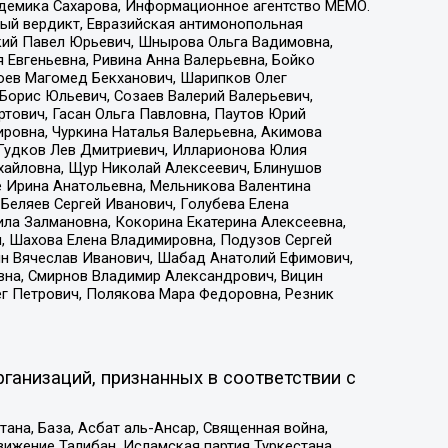
адемика Сахарова, Информационное агентство МЕМО.
ый вердикт, Евразийская антимонопольная
кий Павел Юрьевич, Шнырова Ольга Вадимовна,
 Евгеньевна, Ривина Анна Валерьевна, Бойко
хоев Магомед Бекханович, Шарипков Олег
Борис Юльевич, Созаев Валерий Валерьевич,
тович, Гасан Ольга Павловна, Паутов Юрий
ровна, Чуркина Наталья Валерьевна, Акимова
 Гудков Лев Дмитриевич, Илларионова Юлия
ихайловна, Щур Николай Алексеевич, Блинушов
е Ирина Анатольевна, Мельникова Валентина
Беляев Сергей Иванович, Голубева Елена
ила Залмановна, Кокорина Екатерина Алексеевна,
, Шахова Елена Владимировна, Подузов Сергей
ин Вячеслав Иванович, Шабад Анатолий Ефимович,
вна, Смирнов Владимир Александрович, Вицин
ег Петрович, Полякова Мара Федоровна, Резник
ганизаций, признанных в соответствии с
на, База, Асбат аль-Ансар, Священная война,
ижение Талибан, Исламская партия Туркестана,