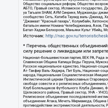
Общество социальных реформ, Общество возрожд
АБТО, Правый сектор, Исламское государство, Д
уа Тагьаля SHAM, АУМ Синрике, Муджахеды джама
сообщество Сеть, Катиба Таухид валь-Джихад, Хай
“Джамаат “Красный пахарь”, Колумбайн, Хатлонск
батальон имени Номана Челебиджихана, Азов, Па
Батал-Хаджи Белхороев, Маньяки Культ Убийц, М
Источник:
http://nac.gov.ru/terroristichesk
* Перечень общественных объединений 
силу решение о ликвидации или запрете
Национал-большевистская партия, ВЕК РА, Рада 
Славянская Община Капища Веды Перуна, Мужская
Русское национальное единство, Национал-социа
Ат-Такфир Валь-Хиджра, Пит Буль, Национал-соц
народа, Национальная Социалистическая Инициат
Инглистической церкви Православных Староверов
свободе совести и о религиозных объединениях,
Клуб Болельщиков Футбольного Клуба Динамо, Фа
Щелковского района, Правый сектор, УНА - УНСО, У
Религиозное объединение последователей инглии
объединение Атака, Мечеть Мирмамеда, Община К
противодействии экстремистской деятельности, 