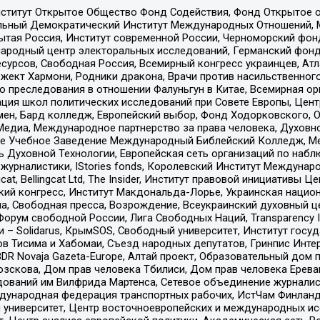
ститут Открытое Общество Фонд Содействия, Фонд Открытое 
альный Демократический Институт Международных Отношений,
тая Россия, Институт современной России, Черноморский фонд
родный центр электоральных исследований, Германский фонд
рсов, Свободная Россия, Всемирный конгресс украинцев, Атла
ект Хармони, Родники дракона, Врачи против насильственного
ию преследования в отношении Фалуньгун в Китае, Всемирная о
ация школ политических исследований при Совете Европы, Цен
мен, Бард колледж, Европейский выбор, Фонд Ходорковского,
едиа, Международное партнерство за права человека, Духовно
ое Учебное Заведение Международный Библейский Колледж, М
ь Духовной Технологии, Европейская сеть организаций по наб
урналистики, IStories fonds, Королевский Институт Между
gcat, Bellingcat Ltd, The Insider, Институт правовой инициатив
инский конгресс, Институт Макдональда-Лорье, Украинская нац
, Свободная пресса, Возрождение, Всеукраинский духовный цен
орум свободной России, Лига Свободных Наций, Transparеncy I
– Solidarus, КрымSOS, Свободный университет, Институт госу
в Тисима и Хабомаи, Съезд народных депутатов, Гринпис Инте
DR Novaja Gazeta-Europe, Алтай проект, Образовательный дом 
зскова, Дом прав человека Тбилиси, Дом прав человека Ерева
едований им Вилфрида Мартенса, Сетевое объединение журнали
Международная федерация транспортных рабочих, ИстЧам Финлан
й университет, Центр восточноевропейских и международных и