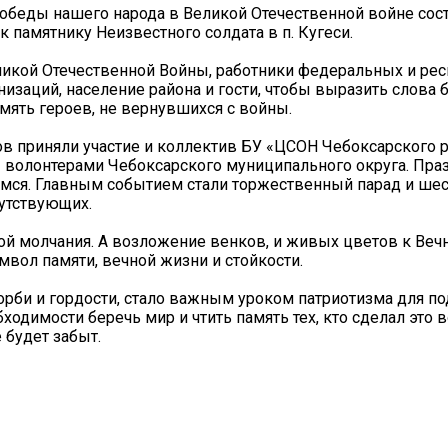
Победы нашего народа в Великой Отечественной войне сос
памятнику Неизвестного солдата в п. Кугеси.
ликой Отечественной Войны, работники федеральных и ре
низаций, население района и гости, чтобы выразить слова 
мять героев, не вернувшихся с войны.
в приняли участие и коллектив БУ «ЦСОН Чебоксарского 
 волонтерами Чебоксарского муниципального округа. Пра
мся. Главным событием стали торжественный парад и шес
сутствующих.
ой молчания. А возложение венков, и живых цветов к Веч
имвол памяти, вечной жизни и стойкости.
орби и гордости, стало важным уроком патриотизма для п
бходимости беречь мир и чтить память тех, кто сделал это
 будет забыт.