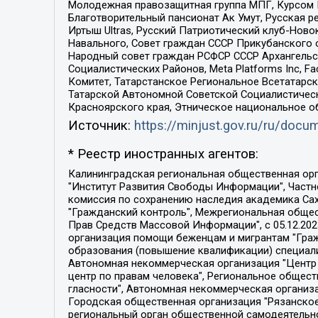
Молодежная правозащитная группа МПГ, Курсом П
Благотворительный пансионат Ак Умут, Русская ре
Иртыш Ultras, Русский Патриотический клуб-Нов
Навального, Совет граждан СССР Прикубанского 
Народный совет граждан РСФСР СССР Архангельск
Социалистических Районов, Meta Platforms Inc, 
Комитет, Татарстанское Региональное Всетатар
Татарской Автономной Советской Социалистическ
Красноярского края, Этническое национальное о
Источник:
https://minjust.gov.ru/ru/doc
* Реестр иностранных агентов:
Калининградская региональная общественная организация "Экозащита!-Женсовет", Фонд содействия защите прав и свобод граждан "Общественный вердикт", Фонд "Институт Развития Свободы Информации", Частное учреждение "Информационное агентство МЕМО. РУ", Региональная общественная организация "Общественная комиссия по сохранению наследия академика Сахарова", Фонд поддержки свободы прессы, Санкт-Петербургская общественная правозащитная организация "Гражданский контроль", Межрегиональная общественная организация "Информационно-просветительский центр "Мемориал", Региональный Фонд "Центр Защиты Прав Средств Массовой Информации", с 05.12.2023 Фонд "Центр Защиты Прав Средств массовой информации", Региональная общественная благотворительная организация помощи беженцам и мигрантам "Гражданское содействие", Негосударственное образовательное учреждение дополнительного профессионального образования (повышение квалификации) специалистов "АКАДЕМИЯ ПО ПРАВАМ ЧЕЛОВЕКА", Свердловская региональная общественная организация "Сутяжник", Автономная некоммерческая организация "Центр независимых социологических исследований", Союз общественных объединений "Российский исследовательский центр по правам человека", Региональное общественное учреждение научно-информационный центр "МЕМОРИАЛ", Некоммерческая организация "Фонд защиты гласности", Автономная некоммерческая организация "Институт прав человека", Городская общественная организация "Екатеринбургское общество "МЕМОРИАЛ", Городская общественная организация "Рязанское историко-просветительское и правозащитное общество "Мемориал" (Рязанский Мемориал), Челябинский региональный орган общественной самодеятельности – женское общественное объединение "Женщины Евразии", Челябинский региональный орган общественной самодеятельности "Уральская правозащитная группа", Фонд содействия защите здоровья и социальной справедливости имени Андрея Рылькова, Автономная Некоммерческая Организация "Аналитический Центр Юрия Левады", Автономная некоммерческая организация социальной поддержки населения "Проект Апрель", Региональная общественная организация помощи женщинам и детям, находящимся в кризисной ситуации "Информационно-методический центр "Анна", Фонд содействия развитию массовых коммуникаций и правовому просвещению "Так-так-Так", Фонд содействия устойчивому развитию "Серебряная тайга", Свердловский региональный общественный фонд социальных проектов "Новое время", "Idel.Реалии", Кавказ.Реалии, Крым.Реалии, Телеканал Настоящее Время, Татаро-башкирская служба Радио Свобода (Azatliq Radiosi), Радио Свободная Европа/Радио Свобода (PCE/PC), "Сибирь.Реалии", "Фактограф", Благотворительный фонд помощи осужденным и их семьям, Автономная некоммерческая организация "Институт глобализации и социальных движений", Фонд "В защиту прав заключенных", Частное учреждение "Центр поддержки и содействия развитию средств массовой информации", Пензенский региональный общественный благотворительный фонд "Гражданский союз", "Север.Реалии", Некоммерческая организация Фонд "Правовая инициатива", 