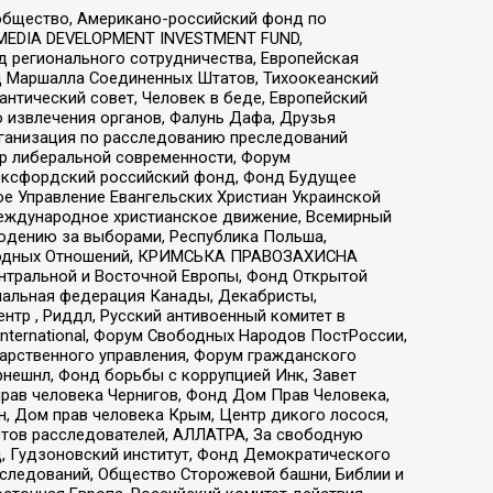
общество, Американо-российский фонд по
 MEDIA DEVELOPMENT INVESTMENT FUND,
 регионального сотрудничества, Европейская
 Маршалла Соединенных Штатов, Тихоокеанский
нтический совет, Человек в беде, Европейский
 извлечения органов, Фалунь Дафа, Друзья
рганизация по расследованию преследований
тр либеральной современности, Форум
 Оксфордский российский фонд, Фонд Будущее
е Управление Евангельских Христиан Украинской
еждународное христианское движение, Всемирный
людению за выборами, Республика Польша,
народных Отношений, КРИМСЬКА ПРАВОЗАХИСНА
ы Центральной и Восточной Европы, Фонд Открытой
иональная федерация Канады, Декабристы,
тр , Риддл, Русский антивоенный комитет в
nternational, Форум Свободных Народов ПостРоссии,
дарственного управления, Форум гражданского
рнешнл, Фонд борьбы с коррупцией Инк, Завет
прав человека Чернигов, Фонд Дом Прав Человека,
н, Дом прав человека Крым, Центр дикого лосося,
стов расследователей, АЛЛАТРА, За свободную
д, Гудзоновский институт, Фонд Демократического
сследований, Общество Сторожевой башни, Библии и