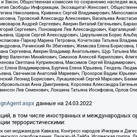
 и Закон, Общественная комиссия по сохранению наследия ак
звития Свободы Информации, Экозащита!-Женсовет, Общественн
Регина Николаевна, Кривенко Сергей Владимирович, Милославс
совна, Туровский Александр Алексеевич, Васильева Анастасия
Пивоваров Андрей Сергеевич, Аверин Виталий Евгеньевич, Бара
горий Сергеевич, Пономарев Лев Александрович, Каргалицкий 
ньевна, Щаров Сергей Алексадрович, Цирульников Борис Альбер
ислакова-Паркер Марина Петровна, Кочеткова Татьяна Владими
сандровна, Рачинский Ян Збигневич, Жемкова Елена Борисовна,
лана Сергеевна, Аверин Владимир Анатольевич, Щур Татьяна М
фтер Валентин Михайлович, Симонов Алексей Кириллович, Флиг
женова Светлана Куприяновна, Максимов Сергей Владимирович, 
кс Елена Владимировна, Буртина Елена Юрьевна, Гендель Людм
евна, Свечников Анатолий Мариевич, Прохоров Вадим Юрьевич
инский Леонид Борисович, Лукашевский Сергей Маркович, Бахм
Добровольская Анна Дмитриевна, Королева Александра Евгенье
евинсон Лев Семенович, Локшина Татьяна Иосифовна, Орлов Ол
ignAgent.aspx
данные на
24.03.2022
ций, в том числе иностранных и международных ор
ции террористическими:
ил моджахедов Кавказа, Конгресс народов Ичкерии и Дагеста
ламского освобождения, Лашкар-И-Тайба, Исламская группа, Дв