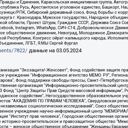
равды и Единения, Каракольская инициативная группа, Автогра
спублика Русь, Арестантское уголовное единство, Башкорт, Наци
окузнецк/РПК, Сибирский державный союз, Фонд борьбы с кор
округа г. Краснодара, Мужское государство, Народное объедин
ой области, Проект Штурм, Граждане СССР, Держава Союз Сов
Facebook, Instagram, WhatsApp, СИЧ-С14, Добровольческое Движ
ское общественное движение, Невоград, Молодежное Демократ
ой Республики, Конгресс ойрат-калмыцкого народа, Исполнит
бъединение, ЛГБТ, Я.МЫ Сергей Фургал
uments/7822/
данные на
03.05.2024
Общество с ограниченной ответственностью "Радио Свободная Европа/Радио Свобода", Чешское информационное агентство "MEDIUM-ORIENT", Красноярская региональная общественная организация "Мы против СПИДа", Камалягин Денис Николаевич, Маркелов Сергей Евгеньевич, Пономарев Лев Александрович, Савицкая Людмила Алексеевна, Автономная некоммерческая организация "Центр по работе с проблемой насилия "НАСИЛИЮ.НЕТ", Межрегиональный профессиональный союз работников здравоохранения "Альянс врачей", Юридическое лицо, зарегистрированное в Латвийской Республике, SIA "Medusa Project" (регистрационный номер 40103797863, дата регистрации 10.06.2014), Некоммерческая организация "Фонд по борьбе с коррупцией", Автономная некоммерческая организация "Институт права и публичной политики", Баданин Роман Сергеевич, Гликин Максим Александрович, Железнова Мария Михайловна, Лукьянова Юлия Сергеевна, Маетная Елизавета Витальевна, Маняхин Петр Борисович, Чуракова Ольга Владимировна, Ярош Юлия Петровна, Юридическое лицо "The Insider SIA", зарегистрированное в Риге, Латвийская Республика (дата регистрации 26.06.2015), являющееся администратором доменного имени интернет-издания "The Insider SIA", https://theins.ru, Постернак Алексей Евгеньевич, Рубин Михаил Аркадьевич, Анин Роман Александрович, Юридическое лицо Istories fonds, зарегистрированное в Латвийской Республике (регистрационный номер 50008295751, дата регистрации 24.02.2020), Великовский Дмитрий Александрович, Долинина Ирина Николаевна, Мароховская Алеся Алексеевна, Шлейнов Роман Юрьевич, Шмагун Олеся Валентиновна, Общество с ограниченной ответственностью "Альтаир 2021", Общество с ограниченной ответственностью "Вега 2021", Общество с ограниченной ответственностью "Главный редактор 2021", Общество с ограниченной ответственностью "Ромашки монолит", Важенков Артем Валерьевич, Ивановская областная общественная организация "Центр гендерных исследований", Гурман Юрий Альбертович, Медиапроект "ОВД-Инфо", Егоров Владимир Владимирович, Жилинский Владимир Александрович, Общество с ограниченной ответственностью "ЗП", Иванова София Юрьевна, Карезина Инна Павловна, Кильтау Екатерина Викторовна, Петров Алексей Викторович, Пискунов Сергей Евгеньевич, Смирнов Сергей Сергеевич, Тихонов Михаил Сергеевич, Общество с ограниченной ответственностью "ЖУРНАЛИСТ-ИНОСТРАННЫЙ АГЕНТ", Арапова Галина Юрьевна, Вольтская Татьяна Анатольевна, Американская компания "Mason G.E.S. Anonymous Foundation" (США), являющаяся владельцем интернет-издания https://mnews.world/, Компания "Stichting Bellingcat", зарегистрированная в Нидерландах (дата регистрации 11.07.2018), Захаров Андрей Вячеславович, Клепиковская Екатерина Дмитриевна, Общество с ограниченной ответственностью "МЕМО", Перл Роман Александрович, Симонов Евгений Алексеевич, Соловьева Елена Анатольевна, Сотников Даниил Владимирович, Сурначева Елизавета Дмитриевна, Автономная некоммерческая организация по защите прав человека и информированию населения "Якутия – Наше Мнение", Общество с ограниченной ответственностью "Москоу диджитал медиа", с 26.01.2023 Общество с ограниченной ответственностью "Чайка Белые сады", Ветошкина Валерия Валерьевна, Заговора Максим Александрович, Межрегиональное общественное движение "Российская ЛГБТ - сеть", Оленичев Максим Владимирович, Павлов Иван Юрьевич, Скворцова Елена Сергеевна, Общество с ограниченной ответственностью "Как бы инагент", Кочетков Игорь Викторович, Общество с ограниченной ответственностью "Честные выборы", Еланчик Олег Александрович, Общество с ограниченной ответственностью "Нобелевский призыв", Гималова Регина Эмилевна, Григорьев Андрей Валерьевич, Григорьева Алина Александровна, Ассоциация по содействию защите прав призывников, альтернативнослужащих и военнослужащих "Правозащитная группа "Гражданин.Армия.Право", Хисамова Регина Фаритовна, Автономная некоммерческая организация по реализа