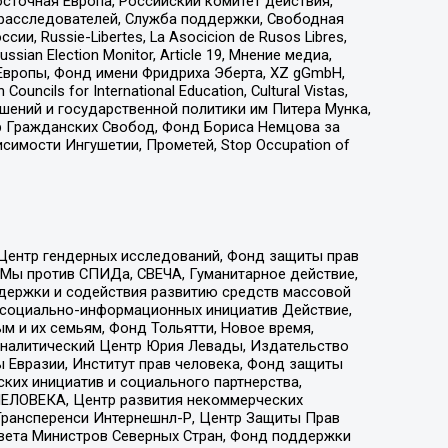
сточная Европа, Российский комитет действия,
-расследователей, Служба поддержки, Свободная
 Russie-Libertes, La Asocicion de Rusos Libres,
an Election Monitor, Article 19, Мнение медиа,
Европы, Фонд имени Фридриха Эберта, XZ gGmbH,
ls for International Education, Cultural Vistas,
ошений и государственной политики им Питера Мунка,
 Гражданских Свобод, Фонд Бориса Немцова за
имости Ингушетии, Прометей, Stop Occupation of
 Центр гендерных исследований, Фонд защиты прав
 Мы против СПИДа, СВЕЧА, Гуманитарное действие,
ддержки и содействия развитию средств массовой
р социально-информационных инициатив Действие,
 и их семьям, Фонд Тольятти, Новое время,
, Аналитический Центр Юрия Левады, Издательство
 Евразии, Институт прав человека, Фонд защиты
ких инициатив и социального партнерства,
ЕЛОВЕКА, Центр развития некоммерческих
 Трансперенси Интернешнл-Р, Центр Защиты Прав
овета Министров Северных Стран, Фонд поддержки