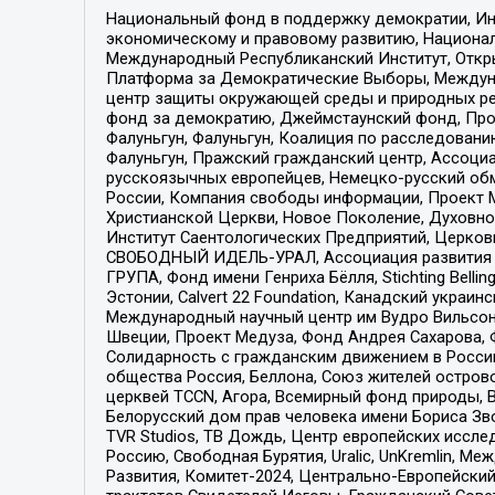
Национальный фонд в поддержку демократии, Ин
экономическому и правовому развитию, Национ
Международный Республиканский Институт, Откры
Платформа за Демократические Выборы, Междуна
центр защиты окружающей среды и природных ресу
фонд за демократию, Джеймстаунский фонд, Прож
Фалуньгун, Фалуньгун, Коалиция по расследован
Фалуньгун, Пражский гражданский центр, Ассоци
русскоязычных европейцев, Немецко-русский об
России, Компания свободы информации, Проект М
Христианской Церкви, Новое Поколение, Духовн
Институт Саентологических Предприятий, Церков
СВОБОДНЫЙ ИДЕЛЬ-УРАЛ, Ассоциация развития ж
ГРУПА, Фонд имени Генриха Бёлля, Stichting Bellin
Эстонии, Calvert 22 Foundation, Канадский укра
Международный научный центр им Вудро Вильсона
Швеции, Проект Медуза, Фонд Андрея Сахарова, Ф
Солидарность с гражданским движением в России 
общества Россия, Беллона, Союз жителей острово
церквей TCCN, Агора, Всемирный фонд природы, B
Белорусский дом прав человека имени Бориса Зво
TVR Studios, ТВ Дождь, Центр европейских иссл
Россию, Свободная Бурятия, Uralic, UnKremlin, 
Развития, Комитет-2024, Центрально-Европейски