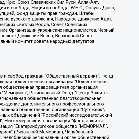
д Крю, Союз Славянских Сил Руси, Алля-Аят,
я и свобода, Нация и свобода, W.H.С., Фалунь Дафа,
рупцией, Фонд защиты прав граждан, Штабы
ение русского движения, Народное движение Адат,
етских Светлых Родов, Совет Советских
ение Организации украинских националистов, Черный
ическое Движение Весна, Верховный Совет
ельный комитет совета народных депутатов
ции социально-правовых программ "Лилит", Дальневосточное общественное движение "Маяк", Санкт-Петербургская ЛГБТ-инициативная группа "Выход", Инициативная группа ЛГБТ+ "Реверс", Алексеев Андрей Викторович, Бекбулатова Таисия Львовна, Беляев Иван Михайлович, Владыкина Елена Сергеевна, Гельман Марат Александрович, Никульшина Вероника Юрьевна, Толоконникова Надежда Андреевна, Шендерович Виктор Анатольевич, Общество с ограниченной ответственностью "Данное сообщение", Общество с ограниченной ответственностью Издательский дом "Новая глава", Айнбиндер Александра Александровна, Московский комьюнити-центр для ЛГБТ+инициатив, Благотворительный фонд развития филантропии, Deutsche Welle (Германия, Kurt-Schumacher-Strasse 3, 53113 Bonn), Борзунова Мария Михайловна, Воробьев Виктор Викторович, Голубева Анна Львовна, Константинова Алла Михайловна, Малкова Ирина Владимировна, Мурадов Мурад Абдулгалимович, Осетинская Елизавета Николаевна, Понасенков Евгений Николаевич, Ганапольский Матвей Юрьевич, Киселев Евгений Алексеевич, Борухович Ирина Григорьевна, Дремин Иван Тимофеевич, Дубровский Дмитрий Викторович, Красноярская региональная общественная организация поддержки и развития альтернативных образовательных технологий и межкультурных коммуникаций "ИНТЕРРА", Маяковская Екатерина Алексеевна, Фейгин Марк Захарович, Филимонов Андрей Викторович, Дзугкоева Регина Николаевна, Доброхотов Роман Александрович, Дудь Юрий Александрович, Елкин Сергей Владимирович, Кругликов Кирилл Игоревич, Сабунаева Мария Леонидовна, Семенов Алексей Владимирович, Шаинян Карен Багратович, Шульман Екатерина Михайловна, Асафьев Артур Валерьевич, Вахштайн Виктор Семенович, Венедиктов Алексей Алексеевич, Лушникова Екатерина Евгеньевна, Волков Леонид Михайлович, Невзоров Александр Глебович, Пархоменко Сергей Борисович, Сироткин Ярослав Николаевич, Кара-Мурза Владимир Владимирович, Баранова Наталья Владимировна, Гозман Леонид Яковлевич, Кагарлицкий Борис Юльевич, Климарев Михаил Валерьевич, Милов Владимир Станиславович, Автономная некоммерческая организация Краснодарский центр современного искусства "Типография", Моргенштерн Алишер Тагирович, Соболь Любовь Эдуардовна, Общество с ограниченной ответственностью "ЛИЗА НОРМ", Каспаров Гарри Кимович, Ходорковский Михаил Борисович, Общество с ограниченной ответственностью "Апрельские тезисы", Данилович Ирина Брониславовна, Кашин Олег Владимирович, Петров Николай Владимирович, Пивоваров Алексей Владимирович, Соколов Михаил Владимирович, Цветкова Юлия Владимировна, Чичваркин Евгений Александрович, Комитет против пыток/Команда против пыток, Общество с ограниченной ответственностью "Первый научный", Общество с ограниченной ответственностью "Вертолет и ко", Белоцерковская Вероника Борисовна, Кац Максим Евгеньевич, Лазарева Татьяна Юрьевна, Шаведдинов Руслан Табризович, Яшин Илья Валерьевич, Общество с ограниченной ответственностью "Иноагент ААВ", Алешковский Дмитрий Петрович, Альбац Евгения Марковна, Быков Дмитрий Львович, Галямина Юлия Евгеньевна, Лойко Сергей Леонидович, Мартынов Кирилл Константинович, Медведев Сергей Александрович, Крашенинников Федор Геннадиевич, Гордеева Катерина Вл