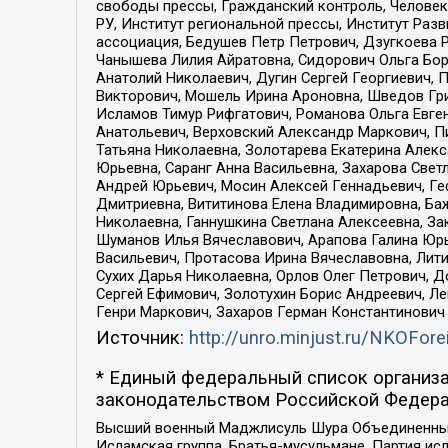
свободы прессы, Гражданский контроль, Человек
РУ, Институт региональной прессы, Институт Ра
ассоциация, Бедушев Петр Петрович, Дзугкоева 
Чанышева Лилия Айратовна, Сидорович Ольга Бори
Анатолий Николаевич, Дугин Сергей Георгиевич, 
Викторович, Мошель Ирина Ароновна, Шведов Гри
Исламов Тимур Рифгатович, Романова Ольга Евге
Анатольевич, Верховский Александр Маркович, П
Татьяна Николаевна, Золотарева Екатерина Алек
Юрьевна, Саранг Анна Васильевна, Захарова Свет
Андрей Юрьевич, Мосин Алексей Геннадьевич, Ге
Дмитриевна, Вититинова Елена Владимировна, Ба
Николаевна, Ганнушкина Светлана Алексеевна, За
Шуманов Илья Вячеславович, Арапова Галина Юрь
Васильевич, Протасова Ирина Вячеславовна, Лит
Сухих Дарья Николаевна, Орлов Олег Петрович, 
Сергей Ефимович, Золотухин Борис Андреевич, Л
Генри Маркович, Захаров Герман Константинович
Источник:
http://unro.minjust.ru/NKOFore
* Единый федеральный список организа
законодательством Российской Федера
Высший военный Маджлисуль Шура Объединенных с
Исламская группа, Братья-мусульмане, Партия ис