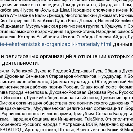
ения исламского наследия, Дом двух святых, Джунд аш-Шам, 
жабха аль-Нусра ли-Ахль аш-Шам, Народное ополчение имени К.
ата Ат-Тавхида Валь-Джихад, Чистопольский Джамаат, Рохнам
ят Тахрир аш-Шам, Ахлю Сунна Валь Джамаа, National Socialism
ий джамаат, Мусульманская религиозная группа п. Кушкуль г. 
ртия исламского возрождения Таджикистана, Народная самооб
олодёжь Которая Улыбается, Легион Свобода России, Айдар, Р
ie-i-ekstremistskie-organizacii-i-materialy.html
данные
и религиозных организаций в отношении которых 
 деятельности:
земли Кубанской Духовно Родовой Державы Русь, Община Духо
 Духовная Семинария Староверов-Инглингов, Нурджулар, К Бо
листическое общество, Джамаат мувахидов, Объединенный Вил
иалистическая рабочая партия России, Славянский союз, Форма
ива города Череповца, Духовно-Родовая Держава Русь, Русск
-Инглингов, Русский общенациональный союз, Движение против
 Омская организация общественного политического движения Р
йзрахманисты, Мусульманская религиозная организация п. Бо
краинская повстанческая армия, Тризуб им. Степана Бандеры, Бр
зма, Народная Социальная Инициатива, TulaSkins, Этнополитич
оренного Русского народа г. Астрахани, ВОЛЯ, Меджлис крымс
РЕВТАТПОД, Артподготовка, Штольц, В честь иконы Божией Мате