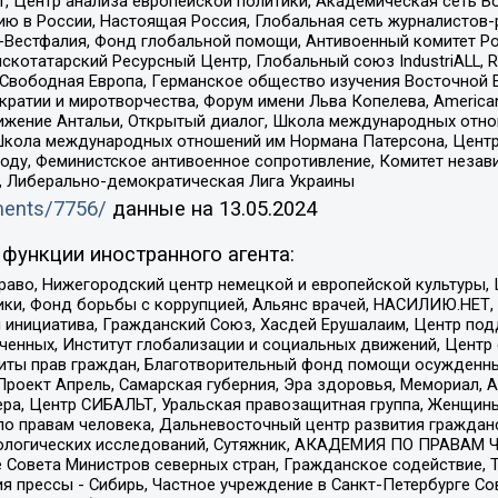
, Центр анализа европейской политики, Академическая сеть Во
ю в России, Настоящая Россия, Глобальная сеть журналистов
естфалия, Фонд глобальной помощи, Антивоенный комитет России,
татарский Ресурсный Центр, Глобальный союз IndustriALL, Russi
 Свободная Европа, Германское общество изучения Восточной 
и и миротворчества, Форум имени Льва Копелева, American Counci
ое движение Антальи, Открытый диалог, Школа международных отн
Школа международных отношений им Нормана Патерсона, Центр
ду, Феминистское антивоенное сопротивление, Комитет независ
а, Либерально-демократическая Лига Украины
uments/7756/
данные на
13.05.2024
функции иностранного агента:
раво, Нижегородский центр немецкой и европейской культуры,
тики, Фонд борьбы с коррупцией, Альянс врачей, НАСИЛИЮ.НЕТ,
я инициатива, Гражданский Союз, Хасдей Ерушалаим, Центр по
юченных, Институт глобализации и социальных движений, Цент
ты прав граждан, Благотворительный фонд помощи осужденным
а, Проект Апрель, Самарская губерния, Эра здоровья, Мемориал
ера, Центр СИБАЛЬТ, Уральская правозащитная группа, Женщины
по правам человека, Дальневосточный центр развития гражданс
ологических исследований, Сутяжник, АКАДЕМИЯ ПО ПРАВАМ Ч
е Совета Министров северных стран, Гражданское содействие,
я прессы - Сибирь, Частное учреждение в Санкт-Петербурге С