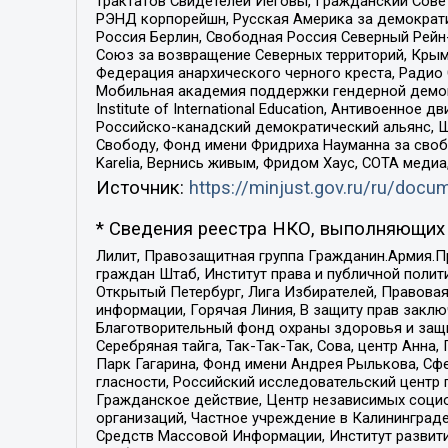
трактатов Свидетелей Иеговы, Гражданский Совет
РЭНД корпорейшн, Русская Америка за демократи
Россия Берлин, Свободная Россия Северный Рейн-В
Союз за возвращение Северных территорий, Крымско
Федерация анархического черного креста, Радио
Мобильная академия поддержки гендерной демократи
Institute of International Education, Антивоенн
Российско-канадский демократический альянс, 
Свободу, Фонд имени Фридриха Науманна за свобо
Karelia, Вернись живым, Фридом Хаус, СОТА меди
Источник:
https://minjust.gov.ru/ru/doc
* Сведения реестра НКО, выполняющих 
Лилит, Правозащитная группа Гражданин.Армия.П
граждан Штаб, Институт права и публичной поли
Открытый Петербург, Лига Избирателей, Правова
информации, Горячая Линия, В защиту прав закл
Благотворительный фонд охраны здоровья и защи
Серебряная тайга, Так-Так-Так, Сова, центр Анн
Парк Гагарина, Фонд имени Андрея Рылькова, Сф
гласности, Российский исследовательский центр 
Гражданское действие, Центр независимых соци
организаций, Частное учреждение в Калининград
Средств Массовой Информации, Институт развити