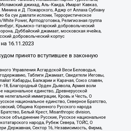
Исламский джихад, Аль-Каида, Имарат Кавказ,
 Минина и Д. Пожарского, Аджр от Аллаха Субхану
о ба суи давлати исломи, Террористическое
/White Power, Артподготовка, Религиозная группа
Оренбург, Крымско-татарский добровольческий
орона, Дуббайский джамаат, московская ячейка,
усский добровольческий корпус
 на
16.11.2023
судом принято вступившее в законную
вного Управления Асгардской Веси Беловодья,
годержавию, Таблиги Джамаат, Свидетели Иеговы,
айат Кабарды, Балкарии и Карачая, Союз славян,
т-18, Благородный Орден Дьявола, Армия воли
ое национальное единство, Древнерусской
 нелегальной иммиграции, Кровь и Честь, О
усское национальное единство, Северное Братство,
ровский, Община Коренного Русского народа
атство, Белый Крест, Misanthropic division,
еское объединение Русские, Русское национальное
котатарского народа, Рубеж Севера, ТОЙС, О
ри Державная, Сектор 16, Независимость, Фирма,