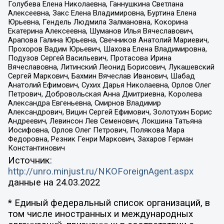
Голубева Елена Николаевна, Ганнушкина Светлана
Алексеевна, Закс Елена Владимировна, Буртина Елена
Юрьевна, Гендель Людмила Залмановна, Кокорина
Екатерина Алексеевна, Шуманов Илья Вячеславович,
Арапова Галина Юрьевна, Свечников Анатолий Мариевич,
Прохоров Вадим Юрьевич, Шахова Елена Владимировна,
Подузов Сергей Васильевич, Протасова Ирина
Вячеславовна, Литинский Леонид Борисович, Лукашевский
Сергей Маркович, Бахмин Вячеслав Иванович, Шабад
Анатолий Ефимович, Сухих Дарья Николаевна, Орлов Олег
Петрович, Добровольская Анна Дмитриевна, Королева
Александра Евгеньевна, Смирнов Владимир
Александрович, Вицин Сергей Ефимович, Золотухин Борис
Андреевич, Левинсон Лев Семенович, Локшина Татьяна
Иосифовна, Орлов Олег Петрович, Полякова Мара
Федоровна, Резник Генри Маркович, Захаров Герман
Константинович
Источник:
http://unro.minjust.ru/NKOForeignAgent.aspx
данные на
24.03.2022
* Единый федеральный список организаций, в
том числе иностранных и международных