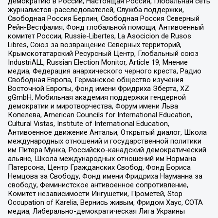
демократию в России, Настоящая Россия, Глобальная сеть
журналистов-расследователей, Служба поддержки,
Свободная Россия Берлин, Свободная Россия Северный
Рейн-Вестфалия, Фонд глобальной помощи, Антивоенный
комитет России, Russie-Libertes, La Asocicion de Rusos
Libres, Союз за возвращение Северных территорий,
Крымскотатарский Ресурсный Центр, Глобальный союз
IndustriALL, Russian Election Monitor, Article 19, Мнение
медиа, Федерация анархического черного креста, Радио
Свободная Европа, Германское общество изучения
Восточной Европы, Фонд имени Фридриха Эберта, XZ
gGmbH, Мобильная академия поддержки гендерной
демократии и миротворчества, Форум имени Льва
Копелева, American Councils for International Education,
Cultural Vistas, Institute of International Education,
Антивоенное движение Антальи, Открытый диалог, Школа
международных отношений и государственной политики
им Питера Мунка, Российско-канадский демократический
альянс, Школа международных отношений им Нормана
Патерсона, Центр Гражданских Свобод, Фонд Бориса
Немцова за Свободу, Фонд имени Фридриха Науманна за
свободу, Феминистское антивоенное сопротивление,
Комитет независимости Ингушетии, Прометей, Stop
Occupation of Karelia, Вернись живым, Фридом Хаус, СОТА
медиа, Либерально-демократическая Лига Украины