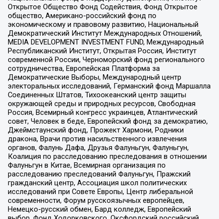
Открытое Общество Фонд Содействия, Фонд Открытое
общество, Американо-российский фонд по
экономическому и правовому развитию, Национальный
Демократический Институт Международных Отношений,
MEDIA DEVELOPMENT INVESTMENT FUND, Международный
Республиканский Институт, Открытая Россия, Институт
современной России, Черноморский фонд регионального
сотрудничества, Европейская Платформа за
Демократические Выборы, Международный центр
электоральных исследований, Германский фонд Маршалла
Соединенных Штатов, Тихоокеанский центр защиты
окружающей среды и природных ресурсов, Свободная
Россия, Всемирный конгресс украинцев, Атлантический
совет, Человек в беде, Европейский фонд за демократию,
Джеймстаунский фонд, Прожект Хармони, Родники
дракона, Врачи против насильственного извлечения
органов, Фалунь Дафа, Друзья Фалуньгун, Фалуньгун,
Коалиция по расследованию преследования в отношении
Фалуньгун в Китае, Всемирная организация по
расследованию преследований Фалуньгун, Пражский
гражданский центр, Ассоциация школ политических
исследований при Совете Европы, Центр либеральной
современности, Форум русскоязычных европейцев,
Немецко-русский обмен, Бард колледж, Европейский
выбор, Фонд Ходорковского, Оксфордский российский