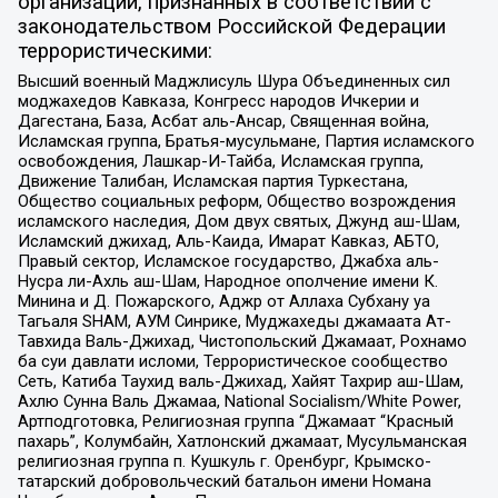
организаций, признанных в соответствии с
законодательством Российской Федерации
террористическими:
Высший военный Маджлисуль Шура Объединенных сил
моджахедов Кавказа, Конгресс народов Ичкерии и
Дагестана, База, Асбат аль-Ансар, Священная война,
Исламская группа, Братья-мусульмане, Партия исламского
освобождения, Лашкар-И-Тайба, Исламская группа,
Движение Талибан, Исламская партия Туркестана,
Общество социальных реформ, Общество возрождения
исламского наследия, Дом двух святых, Джунд аш-Шам,
Исламский джихад, Аль-Каида, Имарат Кавказ, АБТО,
Правый сектор, Исламское государство, Джабха аль-
Нусра ли-Ахль аш-Шам, Народное ополчение имени К.
Минина и Д. Пожарского, Аджр от Аллаха Субхану уа
Тагьаля SHAM, АУМ Синрике, Муджахеды джамаата Ат-
Тавхида Валь-Джихад, Чистопольский Джамаат, Рохнамо
ба суи давлати исломи, Террористическое сообщество
Сеть, Катиба Таухид валь-Джихад, Хайят Тахрир аш-Шам,
Ахлю Сунна Валь Джамаа, National Socialism/White Power,
Артподготовка, Религиозная группа “Джамаат “Красный
пахарь”, Колумбайн, Хатлонский джамаат, Мусульманская
религиозная группа п. Кушкуль г. Оренбург, Крымско-
татарский добровольческий батальон имени Номана