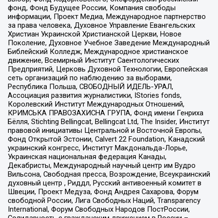
фонд, Фонд Будущее России, Компания свободы
информации, Проект Медиа, Международное партнерство
за права человека, Духовное Управление Евангельских
Христиан Украинской Христианской Церкви, Новое
Поколение, Духовное Учебное Заведение Международный
Библейский Колледж, Международное христианское
движение, Всемирный Институт Саентологических
Предприятий, Церковь Духовной Технологии, Европейская
сеть организаций по наблюдению за выборами,
Республика Польша, СВОБОДНЫЙ ИДЕЛЬ-УРАЛ,
Ассоциация развития журналистики, IStories fonds,
Королевский Институт Международных Отношений,
КРИМСЬКА ПРАВОЗАХИСНА ГРУПА, Фонд имени Генриха
Бёлля, Stichting Bellingcat, Bellingcat Ltd, The Insider, Институт
правовой инициативы Центральной и Восточной Европы,
Фонд Открытой Эстонии, Calvert 22 Foundation, Канадский
украинский конгресс, Институт Макдональда-Лорье,
Украинская национальная федерация Канады,
Декабристы, Международный научный центр им Вудро
Вильсона, Свободная пресса, Возрождение, Всеукраинский
духовный центр , Риддл, Русский антивоенный комитет в
Швеции, Проект Медуза, Фонд Андрея Сахарова, Форум
свободной России, Лига Свободных Наций, Transparеncy
International, Форум Свободных Народов ПостРоссии,