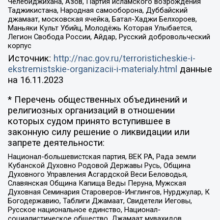
Челебиджихана, Азов, Партия исламского возрождения
Таджикистана, Народная самооборона, Дуббайский
джамаат, московская ячейка, Батал-Хаджи Белхороев,
Маньяки Культ Убийц, Молодёжь Которая Улыбается,
Легион Свобода России, Айдар, Русский добровольческий
корпус
Источник:
http://nac.gov.ru/terroristicheskie-i-
ekstremistskie-organizacii-i-materialy.html
данные
на
16.11.2023
* Перечень общественных объединений и
религиозных организаций в отношении
которых судом принято вступившее в
законную силу решение о ликвидации или
запрете деятельности:
Национал-большевистская партия, ВЕК РА, Рада земли
Кубанской Духовно Родовой Державы Русь, Община
Духовного Управления Асгардской Веси Беловодья,
Славянская Община Капища Веды Перуна, Мужская
Духовная Семинария Староверов-Инглингов, Нурджулар, К
Богодержавию, Таблиги Джамаат, Свидетели Иеговы,
Русское национальное единство, Национал-
социалистическое общество, Джамаат мувахидов,