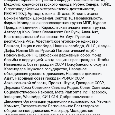
Меджлис крымскотатарского народа, Рубеж Севера, ТОЙС,
О противодействии экстремистской деятельности,
РЕВТАТПОД, Артподготовка, Штольц, В честь иконы
Божией Матери Державная, Сектор 16, Независимость,
Фирма, Молодежная правозащитная группа МПГ, Курсом
Правды и Единения, Каракольская инициативная группа,
Автоград Крю, Союз Славянских Сил Руси, Алля-Аят,
Благотворительный пансионат Ак Умут, Русская
республика Русь, Арестантское уголовное единство,
Башкорт, Нация и свобода, Нация и свобода, W.H.С., Фалунь
Дафа, Иртыш Ultras, Русский Патриотический клуб-
Новокузнецк/РПК, Сибирский державный союз, Фонд
борьбы с коррупцией, Фонд защиты прав граждан, Штабы
Навального, Совет граждан СССР Прикубанского округа г.
Краснодара, Мужское государство, Народное
объединение русского движения, Народное движение
Адат, Народный совет граждан РСФСР СССР
Архангельской области, Проект Штурм, Граждане СССР,
Держава Союз Советских Светлых Родов, Совет Советских
Социалистических Районов, Meta Platforms Inc, Facebook,
Instagram, WhatsApp, СИЧ-С14, Добровольческое
Движение Организации украинских националистов, Черный
Комитет, Татарстанское Региональное Всетатарское
общественное движение, Невоград, Молодежное