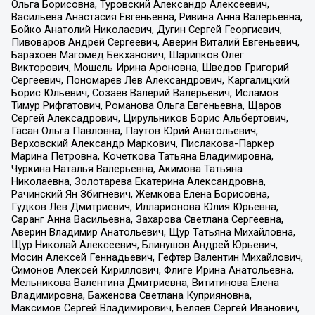
Ольга Борисовна, Туровский Александр Алексеевич,
Васильева Анастасия Евгеньевна, Ривина Анна Валерьевна,
Бойко Анатолий Николаевич, Дугин Сергей Георгиевич,
Пивоваров Андрей Сергеевич, Аверин Виталий Евгеньевич,
Барахоев Магомед Бекханович, Шарипков Олег
Викторович, Мошель Ирина Ароновна, Шведов Григорий
Сергеевич, Пономарев Лев Александрович, Каргалицкий
Борис Юльевич, Созаев Валерий Валерьевич, Исламов
Тимур Рифгатович, Романова Ольга Евгеньевна, Щаров
Сергей Алексадрович, Цирульников Борис Альбертович,
Гасан Ольга Павловна, Паутов Юрий Анатольевич,
Верховский Александр Маркович, Пислакова-Паркер
Марина Петровна, Кочеткова Татьяна Владимировна,
Чуркина Наталья Валерьевна, Акимова Татьяна
Николаевна, Золотарева Екатерина Александровна,
Рачинский Ян Збигневич, Жемкова Елена Борисовна,
Гудков Лев Дмитриевич, Илларионова Юлия Юрьевна,
Саранг Анна Васильевна, Захарова Светлана Сергеевна,
Аверин Владимир Анатольевич, Щур Татьяна Михайловна,
Щур Николай Алексеевич, Блинушов Андрей Юрьевич,
Мосин Алексей Геннадьевич, Гефтер Валентин Михайлович,
Симонов Алексей Кириллович, Флиге Ирина Анатольевна,
Мельникова Валентина Дмитриевна, Вититинова Елена
Владимировна, Баженова Светлана Куприяновна,
Максимов Сергей Владимирович, Беляев Сергей Иванович,