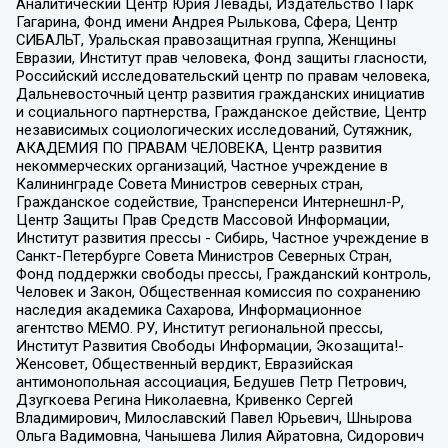
Аналитический Центр Юрия Левады, Издательство Парк
Гагарина, Фонд имени Андрея Рылькова, Сфера, Центр
СИБАЛЬТ, Уральская правозащитная группа, Женщины
Евразии, Институт прав человека, Фонд защиты гласности,
Российский исследовательский центр по правам человека,
Дальневосточный центр развития гражданских инициатив
и социального партнерства, Гражданское действие, Центр
независимых социологических исследований, Сутяжник,
АКАДЕМИЯ ПО ПРАВАМ ЧЕЛОВЕКА, Центр развития
некоммерческих организаций, Частное учреждение в
Калининграде Совета Министров северных стран,
Гражданское содействие, Трансперенси Интернешнл-Р,
Центр Защиты Прав Средств Массовой Информации,
Институт развития прессы - Сибирь, Частное учреждение в
Санкт-Петербурге Совета Министров Северных Стран,
Фонд поддержки свободы прессы, Гражданский контроль,
Человек и Закон, Общественная комиссия по сохранению
наследия академика Сахарова, Информационное
агентство МЕМО. РУ, Институт региональной прессы,
Институт Развития Свободы Информации, Экозащита!-
Женсовет, Общественный вердикт, Евразийская
антимонопольная ассоциация, Бедушев Петр Петрович,
Дзугкоева Регина Николаевна, Кривенко Сергей
Владимирович, Милославский Павел Юрьевич, Шнырова
Ольга Вадимовна, Чанышева Лилия Айратовна, Сидорович