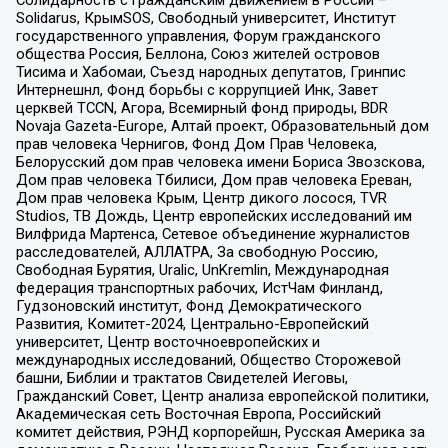
Солидарность с гражданским движением в России –
Solidarus, КрымSOS, Свободный университет, Институт
государственного управления, Форум гражданского
общества Россия, Беллона, Союз жителей островов
Тисима и Хабомаи, Съезд народных депутатов, Гринпис
Интернешнл, Фонд борьбы с коррупцией Инк, Завет
церквей TCCN, Агора, Всемирный фонд природы, BDR
Novaja Gazeta-Europe, Алтай проект, Образовательный дом
прав человека Чернигов, Фонд Дом Прав Человека,
Белорусский дом прав человека имени Бориса Звозскова,
Дом прав человека Тбилиси, Дом прав человека Ереван,
Дом прав человека Крым, Центр дикого лосося, TVR
Studios, ТВ Дождь, Центр европейских исследований им
Вилфрида Мартенса, Сетевое объединение журналистов
расследователей, АЛЛАТРА, За свободную Россию,
Свободная Бурятия, Uralic, UnKremlin, Международная
федерация транспортных рабочих, ИстЧам Финланд,
Гудзоновский институт, Фонд Демократического
Развития, Комитет-2024, Центрально-Европейский
университет, Центр восточноевропейских и
международных исследований, Общество Сторожевой
башни, Библии и трактатов Свидетелей Иеговы,
Гражданский Совет, Центр анализа европейской политики,
Академическая сеть Восточная Европа, Российский
комитет действия, РЭНД корпорейшн, Русская Америка за