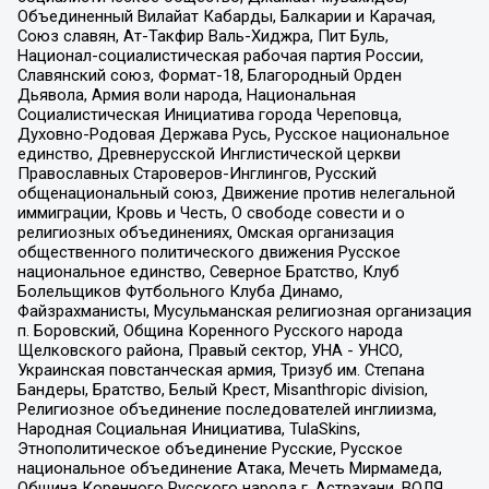
Объединенный Вилайат Кабарды, Балкарии и Карачая,
Союз славян, Ат-Такфир Валь-Хиджра, Пит Буль,
Национал-социалистическая рабочая партия России,
Славянский союз, Формат-18, Благородный Орден
Дьявола, Армия воли народа, Национальная
Социалистическая Инициатива города Череповца,
Духовно-Родовая Держава Русь, Русское национальное
единство, Древнерусской Инглистической церкви
Православных Староверов-Инглингов, Русский
общенациональный союз, Движение против нелегальной
иммиграции, Кровь и Честь, О свободе совести и о
религиозных объединениях, Омская организация
общественного политического движения Русское
национальное единство, Северное Братство, Клуб
Болельщиков Футбольного Клуба Динамо,
Файзрахманисты, Мусульманская религиозная организация
п. Боровский, Община Коренного Русского народа
Щелковского района, Правый сектор, УНА - УНСО,
Украинская повстанческая армия, Тризуб им. Степана
Бандеры, Братство, Белый Крест, Misanthropic division,
Религиозное объединение последователей инглиизма,
Народная Социальная Инициатива, TulaSkins,
Этнополитическое объединение Русские, Русское
национальное объединение Атака, Мечеть Мирмамеда,
Община Коренного Русского народа г. Астрахани, ВОЛЯ,