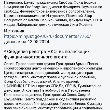
Патерсона, Центр Гражданских Свобод, Фонд Бориса
Немцова за Свободу, Фонд имени Фридриха Науманна за
свободу, Феминистское антивоенное сопротивление,
Комитет независимости Ингушетии, Прометей, Stop
Occupation of Karelia, Вернись живым, Фридом Хаус, СОТА
медиа, Либерально-демократическая Лига Украины
Источник:
https://minjust.gov.ru/ru/documents/7756/
данные на
13.05.2024
* Сведения реестра НКО, выполняющих
функции иностранного агента:
Лилит, Правозащитная группа Гражданин.Армия.Право,
Нижегородский центр немецкой и европейской культуры,
Центр гендерных исследований, Фонд защиты прав
граждан Штаб, Институт права и публичной политики,
Фонд борьбы с коррупцией, Альянс врачей,
НАСИЛИЮ.НЕТ, Мы против СПИДа, СВЕЧА, Гуманитарное
действие, Открытый Петербург, Лига Избирателей,
Правовая инициатива, Гражданский Союз, Хасдей
Ерушалаим, Центр поддержки и содействия развитию
средств массовой информации, Горячая Линия, В защиту
прав заключенных, Институт глобализации и социальных