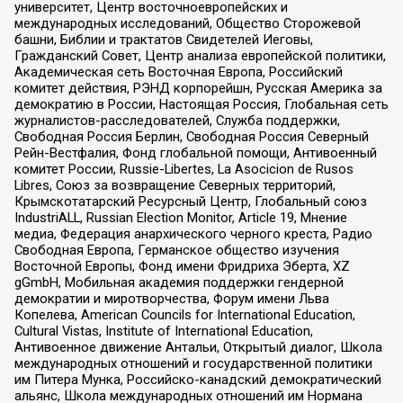
университет, Центр восточноевропейских и
международных исследований, Общество Сторожевой
башни, Библии и трактатов Свидетелей Иеговы,
Гражданский Совет, Центр анализа европейской политики,
Академическая сеть Восточная Европа, Российский
комитет действия, РЭНД корпорейшн, Русская Америка за
демократию в России, Настоящая Россия, Глобальная сеть
журналистов-расследователей, Служба поддержки,
Свободная Россия Берлин, Свободная Россия Северный
Рейн-Вестфалия, Фонд глобальной помощи, Антивоенный
комитет России, Russie-Libertes, La Asocicion de Rusos
Libres, Союз за возвращение Северных территорий,
Крымскотатарский Ресурсный Центр, Глобальный союз
IndustriALL, Russian Election Monitor, Article 19, Мнение
медиа, Федерация анархического черного креста, Радио
Свободная Европа, Германское общество изучения
Восточной Европы, Фонд имени Фридриха Эберта, XZ
gGmbH, Мобильная академия поддержки гендерной
демократии и миротворчества, Форум имени Льва
Копелева, American Councils for International Education,
Cultural Vistas, Institute of International Education,
Антивоенное движение Антальи, Открытый диалог, Школа
международных отношений и государственной политики
им Питера Мунка, Российско-канадский демократический
альянс, Школа международных отношений им Нормана