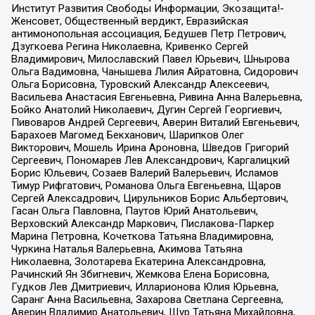
Институт Развития Свободы Информации, Экозащита!-
Женсовет, Общественный вердикт, Евразийская
антимонопольная ассоциация, Бедушев Петр Петрович,
Дзугкоева Регина Николаевна, Кривенко Сергей
Владимирович, Милославский Павел Юрьевич, Шнырова
Ольга Вадимовна, Чанышева Лилия Айратовна, Сидорович
Ольга Борисовна, Туровский Александр Алексеевич,
Васильева Анастасия Евгеньевна, Ривина Анна Валерьевна,
Бойко Анатолий Николаевич, Дугин Сергей Георгиевич,
Пивоваров Андрей Сергеевич, Аверин Виталий Евгеньевич,
Барахоев Магомед Бекханович, Шарипков Олег
Викторович, Мошель Ирина Ароновна, Шведов Григорий
Сергеевич, Пономарев Лев Александрович, Каргалицкий
Борис Юльевич, Созаев Валерий Валерьевич, Исламов
Тимур Рифгатович, Романова Ольга Евгеньевна, Щаров
Сергей Алексадрович, Цирульников Борис Альбертович,
Гасан Ольга Павловна, Паутов Юрий Анатольевич,
Верховский Александр Маркович, Пислакова-Паркер
Марина Петровна, Кочеткова Татьяна Владимировна,
Чуркина Наталья Валерьевна, Акимова Татьяна
Николаевна, Золотарева Екатерина Александровна,
Рачинский Ян Збигневич, Жемкова Елена Борисовна,
Гудков Лев Дмитриевич, Илларионова Юлия Юрьевна,
Саранг Анна Васильевна, Захарова Светлана Сергеевна,
Аверин Владимир Анатольевич, Щур Татьяна Михайловна,