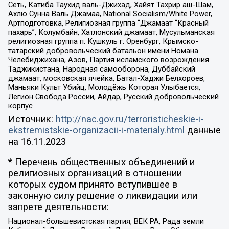
Сеть, Катиба Таухид валь-Джихад, Хайят Тахрир аш-Шам,
Ахлю Сунна Валь Джамаа, National Socialism/White Power,
Артподготовка, Религиозная группа “Джамаат “Красный
пахарь”, Колумбайн, Хатлонский джамаат, Мусульманская
религиозная группа п. Кушкуль г. Оренбург, Крымско-
татарский добровольческий батальон имени Номана
Челебиджихана, Азов, Партия исламского возрождения
Таджикистана, Народная самооборона, Дуббайский
джамаат, московская ячейка, Батал-Хаджи Белхороев,
Маньяки Культ Убийц, Молодёжь Которая Улыбается,
Легион Свобода России, Айдар, Русский добровольческий
корпус
Источник:
http://nac.gov.ru/terroristicheskie-i-
ekstremistskie-organizacii-i-materialy.html
данные
на
16.11.2023
* Перечень общественных объединений и
религиозных организаций в отношении
которых судом принято вступившее в
законную силу решение о ликвидации или
запрете деятельности:
Национал-большевистская партия, ВЕК РА, Рада земли