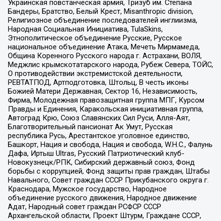
Украинская повстанческая армия, Тризуб им. Степана
Бандеры, Братство, Белый Крест, Misanthropic division,
Религиозное объединение последователей инглиизма,
Народная Социальная Инициатива, TulaSkins,
Этнополитическое объединение Русские, Русское
национальное объединение Атака, Мечеть Мирмамеда,
Община Коренного Русского народа г. Астрахани, ВОЛЯ,
Меджлис крымскотатарского народа, Рубеж Севера, ТОЙС,
О противодействии экстремистской деятельности,
РЕВТАТПОД, Артподготовка, Штольц, В честь иконы
Божией Матери Державная, Сектор 16, Независимость,
Фирма, Молодежная правозащитная группа МПГ, Курсом
Правды и Единения, Каракольская инициативная группа,
Автоград Крю, Союз Славянских Сил Руси, Алля-Аят,
Благотворительный пансионат Ак Умут, Русская
республика Русь, Арестантское уголовное единство,
Башкорт, Нация и свобода, Нация и свобода, W.H.С., Фалунь
Дафа, Иртыш Ultras, Русский Патриотический клуб-
Новокузнецк/РПК, Сибирский державный союз, Фонд
борьбы с коррупцией, Фонд защиты прав граждан, Штабы
Навального, Совет граждан СССР Прикубанского округа г.
Краснодара, Мужское государство, Народное
объединение русского движения, Народное движение
Адат, Народный совет граждан РСФСР СССР
Архангельской области, Проект Штурм, Граждане СССР,