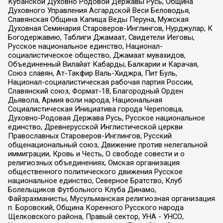
Кубанской Духовно Родовой Державы Русь, Община
Духовного Управления Асгардской Веси Беловодья,
Славянская Община Капища Веды Перуна, Мужская
Духовная Семинария Староверов-Инглингов, Нурджулар, К
Богодержавию, Таблиги Джамаат, Свидетели Иеговы,
Русское национальное единство, Национал-
социалистическое общество, Джамаат мувахидов,
Объединенный Вилайат Кабарды, Балкарии и Карачая,
Союз славян, Ат-Такфир Валь-Хиджра, Пит Буль,
Национал-социалистическая рабочая партия России,
Славянский союз, Формат-18, Благородный Орден
Дьявола, Армия воли народа, Национальная
Социалистическая Инициатива города Череповца,
Духовно-Родовая Держава Русь, Русское национальное
единство, Древнерусской Инглистической церкви
Православных Староверов-Инглингов, Русский
общенациональный союз, Движение против нелегальной
иммиграции, Кровь и Честь, О свободе совести и о
религиозных объединениях, Омская организация
общественного политического движения Русское
национальное единство, Северное Братство, Клуб
Болельщиков Футбольного Клуба Динамо,
Файзрахманисты, Мусульманская религиозная организация
п. Боровский, Община Коренного Русского народа
Щелковского района, Правый сектор, УНА - УНСО,