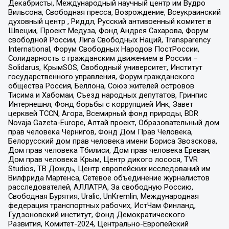
Декабристы, Международный научный центр им Вудро
Вильсона, Свободная пресса, Возрождение, Всеукраинский
духовный центр , Риддл, Русский антивоенный комитет в
Швеции, Проект Медуза, Фонд Андрея Сахарова, Форум
свободной России, Лига Свободных Наций, Transparеncy
International, Форум Свободных Народов ПостРоссии,
Солидарность с гражданским движением в России –
Solidarus, КрымSOS, Свободный университет, Институт
государственного управления, Форум гражданского
общества Россия, Беллона, Союз жителей островов
Тисима и Хабомаи, Съезд народных депутатов, Гринпис
Интернешнл, Фонд борьбы с коррупцией Инк, Завет
церквей TCCN, Агора, Всемирный фонд природы, BDR
Novaja Gazeta-Europe, Алтай проект, Образовательный дом
прав человека Чернигов, Фонд Дом Прав Человека,
Белорусский дом прав человека имени Бориса Звозскова,
Дом прав человека Тбилиси, Дом прав человека Ереван,
Дом прав человека Крым, Центр дикого лосося, TVR
Studios, ТВ Дождь, Центр европейских исследований им
Вилфрида Мартенса, Сетевое объединение журналистов
расследователей, АЛЛАТРА, За свободную Россию,
Свободная Бурятия, Uralic, UnKremlin, Международная
федерация транспортных рабочих, ИстЧам Финланд,
Гудзоновский институт, Фонд Демократического
Развития, Комитет-2024, Центрально-Европейский