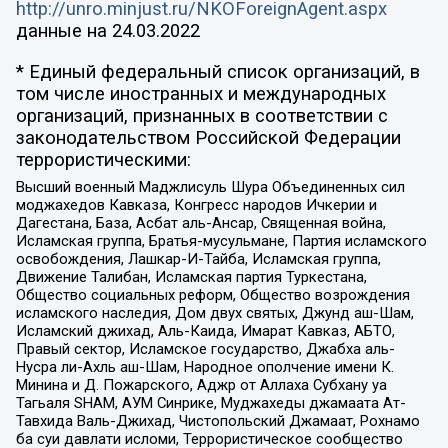
http://unro.minjust.ru/NKOForeignAgent.aspx
данные на
24.03.2022
* Единый федеральный список организаций, в
том числе иностранных и международных
организаций, признанных в соответствии с
законодательством Российской Федерации
террористическими:
Высший военный Маджлисуль Шура Объединенных сил
моджахедов Кавказа, Конгресс народов Ичкерии и
Дагестана, База, Асбат аль-Ансар, Священная война,
Исламская группа, Братья-мусульмане, Партия исламского
освобождения, Лашкар-И-Тайба, Исламская группа,
Движение Талибан, Исламская партия Туркестана,
Общество социальных реформ, Общество возрождения
исламского наследия, Дом двух святых, Джунд аш-Шам,
Исламский джихад, Аль-Каида, Имарат Кавказ, АБТО,
Правый сектор, Исламское государство, Джабха аль-
Нусра ли-Ахль аш-Шам, Народное ополчение имени К.
Минина и Д. Пожарского, Аджр от Аллаха Субхану уа
Тагьаля SHAM, АУМ Синрике, Муджахеды джамаата Ат-
Тавхида Валь-Джихад, Чистопольский Джамаат, Рохнамо
ба суи давлати исломи, Террористическое сообщество