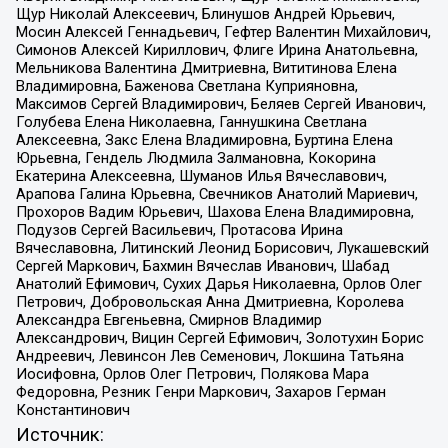
Щур Николай Алексеевич, Блинушов Андрей Юрьевич,
Мосин Алексей Геннадьевич, Гефтер Валентин Михайлович,
Симонов Алексей Кириллович, Флиге Ирина Анатольевна,
Мельникова Валентина Дмитриевна, Вититинова Елена
Владимировна, Баженова Светлана Куприяновна,
Максимов Сергей Владимирович, Беляев Сергей Иванович,
Голубева Елена Николаевна, Ганнушкина Светлана
Алексеевна, Закс Елена Владимировна, Буртина Елена
Юрьевна, Гендель Людмила Залмановна, Кокорина
Екатерина Алексеевна, Шуманов Илья Вячеславович,
Арапова Галина Юрьевна, Свечников Анатолий Мариевич,
Прохоров Вадим Юрьевич, Шахова Елена Владимировна,
Подузов Сергей Васильевич, Протасова Ирина
Вячеславовна, Литинский Леонид Борисович, Лукашевский
Сергей Маркович, Бахмин Вячеслав Иванович, Шабад
Анатолий Ефимович, Сухих Дарья Николаевна, Орлов Олег
Петрович, Добровольская Анна Дмитриевна, Королева
Александра Евгеньевна, Смирнов Владимир
Александрович, Вицин Сергей Ефимович, Золотухин Борис
Андреевич, Левинсон Лев Семенович, Локшина Татьяна
Иосифовна, Орлов Олег Петрович, Полякова Мара
Федоровна, Резник Генри Маркович, Захаров Герман
Константинович
Источник: