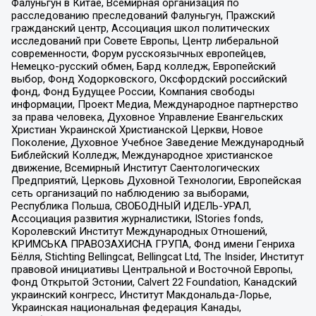
Фалуньгун в Китае, Всемирная организация по
расследованию преследований Фалуньгун, Пражский
гражданский центр, Ассоциация школ политических
исследований при Совете Европы, Центр либеральной
современности, Форум русскоязычных европейцев,
Немецко-русский обмен, Бард колледж, Европейский
выбор, Фонд Ходорковского, Оксфордский российский
фонд, Фонд Будущее России, Компания свободы
информации, Проект Медиа, Международное партнерство
за права человека, Духовное Управление Евангельских
Христиан Украинской Христианской Церкви, Новое
Поколение, Духовное Учебное Заведение Международный
Библейский Колледж, Международное христианское
движение, Всемирный Институт Саентологических
Предприятий, Церковь Духовной Технологии, Европейская
сеть организаций по наблюдению за выборами,
Республика Польша, СВОБОДНЫЙ ИДЕЛЬ-УРАЛ,
Ассоциация развития журналистики, IStories fonds,
Королевский Институт Международных Отношений,
КРИМСЬКА ПРАВОЗАХИСНА ГРУПА, Фонд имени Генриха
Бёлля, Stichting Bellingcat, Bellingcat Ltd, The Insider, Институт
правовой инициативы Центральной и Восточной Европы,
Фонд Открытой Эстонии, Calvert 22 Foundation, Канадский
украинский конгресс, Институт Макдональда-Лорье,
Украинская национальная федерация Канады,