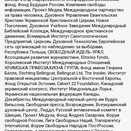
фонд, Фонд Будущее России, Компания свободы
информации, Проект Медиа, Международное партнерство
за права человека, Духовное Управление Евангельских
Христиан Украинской Христианской Церкви, Новое
Поколение, Духовное Учебное Заведение Международный
Библейский Колледж, Международное христианское
движение, Всемирный Институт Саентологических
Предприятий, Церковь Духовной Технологии, Европейская
сеть организаций по наблюдению за выборами,
Республика Польша, СВОБОДНЫЙ ИДЕЛЬ-УРАЛ,
Ассоциация развития журналистики, IStories fonds,
Королевский Институт Международных Отношений,
КРИМСЬКА ПРАВОЗАХИСНА ГРУПА, Фонд имени Генриха
Бёлля, Stichting Bellingcat, Bellingcat Ltd, The Insider, Институт
правовой инициативы Центральной и Восточной Европы,
Фонд Открытой Эстонии, Calvert 22 Foundation, Канадский
украинский конгресс, Институт Макдональда-Лорье,
Украинская национальная федерация Канады,
Декабристы, Международный научный центр им Вудро
Вильсона, Свободная пресса, Возрождение, Всеукраинский
духовный центр , Риддл, Русский антивоенный комитет в
Швеции, Проект Медуза, Фонд Андрея Сахарова, Форум
свободной России, Лига Свободных Наций, Transparеncy
International, Форум Свободных Народов ПостРоссии,