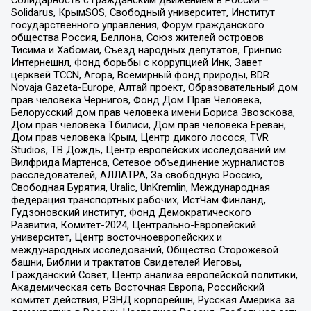
Солидарность с гражданским движением в России –
Solidarus, КрымSOS, Свободный университет, Институт
государственного управления, Форум гражданского
общества Россия, Беллона, Союз жителей островов
Тисима и Хабомаи, Съезд народных депутатов, Гринпис
Интернешнл, Фонд борьбы с коррупцией Инк, Завет
церквей TCCN, Агора, Всемирный фонд природы, BDR
Novaja Gazeta-Europe, Алтай проект, Образовательный дом
прав человека Чернигов, Фонд Дом Прав Человека,
Белорусский дом прав человека имени Бориса Звозскова,
Дом прав человека Тбилиси, Дом прав человека Ереван,
Дом прав человека Крым, Центр дикого лосося, TVR
Studios, ТВ Дождь, Центр европейских исследований им
Вилфрида Мартенса, Сетевое объединение журналистов
расследователей, АЛЛАТРА, За свободную Россию,
Свободная Бурятия, Uralic, UnKremlin, Международная
федерация транспортных рабочих, ИстЧам Финланд,
Гудзоновский институт, Фонд Демократического
Развития, Комитет-2024, Центрально-Европейский
университет, Центр восточноевропейских и
международных исследований, Общество Сторожевой
башни, Библии и трактатов Свидетелей Иеговы,
Гражданский Совет, Центр анализа европейской политики,
Академическая сеть Восточная Европа, Российский
комитет действия, РЭНД корпорейшн, Русская Америка за