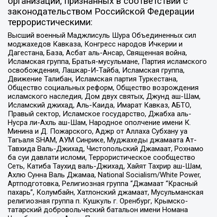
организаций, признанных в соответствии с
законодательством Российской Федерации
террористическими:
Высший военный Маджлисуль Шура Объединенных сил
моджахедов Кавказа, Конгресс народов Ичкерии и
Дагестана, База, Асбат аль-Ансар, Священная война,
Исламская группа, Братья-мусульмане, Партия исламского
освобождения, Лашкар-И-Тайба, Исламская группа,
Движение Талибан, Исламская партия Туркестана,
Общество социальных реформ, Общество возрождения
исламского наследия, Дом двух святых, Джунд аш-Шам,
Исламский джихад, Аль-Каида, Имарат Кавказ, АБТО,
Правый сектор, Исламское государство, Джабха аль-
Нусра ли-Ахль аш-Шам, Народное ополчение имени К.
Минина и Д. Пожарского, Аджр от Аллаха Субхану уа
Тагьаля SHAM, АУМ Синрике, Муджахеды джамаата Ат-
Тавхида Валь-Джихад, Чистопольский Джамаат, Рохнамо
ба суи давлати исломи, Террористическое сообщество
Сеть, Катиба Таухид валь-Джихад, Хайят Тахрир аш-Шам,
Ахлю Сунна Валь Джамаа, National Socialism/White Power,
Артподготовка, Религиозная группа “Джамаат “Красный
пахарь”, Колумбайн, Хатлонский джамаат, Мусульманская
религиозная группа п. Кушкуль г. Оренбург, Крымско-
татарский добровольческий батальон имени Номана