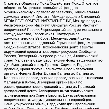
Открытое Общество Фонд Содействия, Фонд Открытое
общество, Американо-российский фонд по
экономическому и правовому развитию, Национальный
Демократический Институт Международных Отношений,
MEDIA DEVELOPMENT INVESTMENT FUND, Международный
Республиканский Институт, Открытая Россия, Институт
современной России, Черноморский фонд регионального
сотрудничества, Европейская Платформа за
Демократические Выборы, Международный центр
электоральных исследований, Германский фонд Маршалла
Соединенных Штатов, Тихоокеанский центр защиты
окружающей среды и природных ресурсов, Свободная
Россия, Всемирный конгресс украинцев, Атлантический
совет, Человек в беде, Европейский фонд за демократию,
Джеймстаунский фонд, Прожект Хармони, Родники
дракона, Врачи против насильственного извлечения
органов, Фалунь Дафа, Друзья Фалуньгун, Фалуньгун,
Коалиция по расследованию преследования в отношении
Фалуньгун в Китае, Всемирная организация по
расследованию преследований Фалуньгун, Пражский
гражданский центр, Ассоциация школ политических
исследований при Совете Европы, Центр либеральной
современности, Форум русскоязычных европейцев,
Немецко-русский обмен, Бард колледж, Европейский
выбор, Фонд Ходорковского, Оксфордский российский