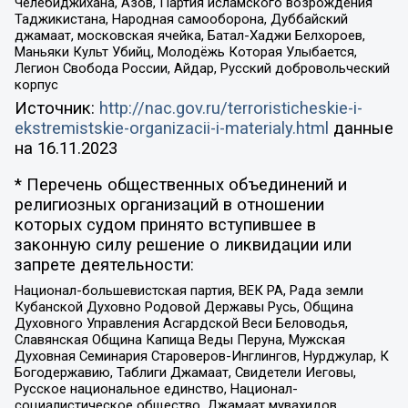
Челебиджихана, Азов, Партия исламского возрождения
Таджикистана, Народная самооборона, Дуббайский
джамаат, московская ячейка, Батал-Хаджи Белхороев,
Маньяки Культ Убийц, Молодёжь Которая Улыбается,
Легион Свобода России, Айдар, Русский добровольческий
корпус
Источник:
http://nac.gov.ru/terroristicheskie-i-
ekstremistskie-organizacii-i-materialy.html
данные
на
16.11.2023
* Перечень общественных объединений и
религиозных организаций в отношении
которых судом принято вступившее в
законную силу решение о ликвидации или
запрете деятельности:
Национал-большевистская партия, ВЕК РА, Рада земли
Кубанской Духовно Родовой Державы Русь, Община
Духовного Управления Асгардской Веси Беловодья,
Славянская Община Капища Веды Перуна, Мужская
Духовная Семинария Староверов-Инглингов, Нурджулар, К
Богодержавию, Таблиги Джамаат, Свидетели Иеговы,
Русское национальное единство, Национал-
социалистическое общество, Джамаат мувахидов,