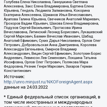
Голубева Елена Николаевна, Ганнушкина Светлана
Алексеевна, Закс Елена Владимировна, Буртина Елена
Юрьевна, Гендель Людмила Залмановна, Кокорина
Екатерина Алексеевна, Шуманов Илья Вячеславович,
Арапова Галина Юрьевна, Свечников Анатолий Мариевич,
Прохоров Вадим Юрьевич, Шахова Елена Владимировна,
Подузов Сергей Васильевич, Протасова Ирина
Вячеславовна, Литинский Леонид Борисович, Лукашевский
Сергей Маркович, Бахмин Вячеслав Иванович, Шабад
Анатолий Ефимович, Сухих Дарья Николаевна, Орлов Олег
Петрович, Добровольская Анна Дмитриевна, Королева
Александра Евгеньевна, Смирнов Владимир
Александрович, Вицин Сергей Ефимович, Золотухин Борис
Андреевич, Левинсон Лев Семенович, Локшина Татьяна
Иосифовна, Орлов Олег Петрович, Полякова Мара
Федоровна, Резник Генри Маркович, Захаров Герман
Константинович
Источник:
http://unro.minjust.ru/NKOForeignAgent.aspx
данные на
24.03.2022
* Единый федеральный список организаций, в
том числе иностранных и международных