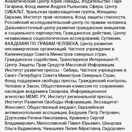
Аналитический Центр Юрия Левады, Издательство Парк
Гагарина, Фонд имени Андрея Рылькова, Сфера, Центр
СИБАЛЬТ, Уральская правозащитная группа, Женщины
Евразии, Институт прав человека, Фонд защиты гласности,
Российский исследовательский центр по правам человека,
Дальневосточный центр развития гражданских инициатив
и социального партнерства, Гражданское действие, Центр
независимых социологических исследований, Сутяжник,
АКАДЕМИЯ ПО ПРАВАМ ЧЕЛОВЕКА, Центр развития
некоммерческих организаций, Частное учреждение в
Калининграде Совета Министров северных стран,
Гражданское содействие, Трансперенси Интернешнл-Р,
Центр Защиты Прав Средств Массовой Информации,
Институт развития прессы - Сибирь, Частное учреждение в
Санкт-Петербурге Совета Министров Северных Стран,
Фонд поддержки свободы прессы, Гражданский контроль,
Человек и Закон, Общественная комиссия по сохранению
наследия академика Сахарова, Информационное
агентство МЕМО. РУ, Институт региональной прессы,
Институт Развития Свободы Информации, Экозащита!-
Женсовет, Общественный вердикт, Евразийская
антимонопольная ассоциация, Бедушев Петр Петрович,
Дзугкоева Регина Николаевна, Кривенко Сергей
Владимирович, Милославский Павел Юрьевич, Шнырова
Ольга Вадимовна, Чанышева Лилия Айратовна, Сидорович