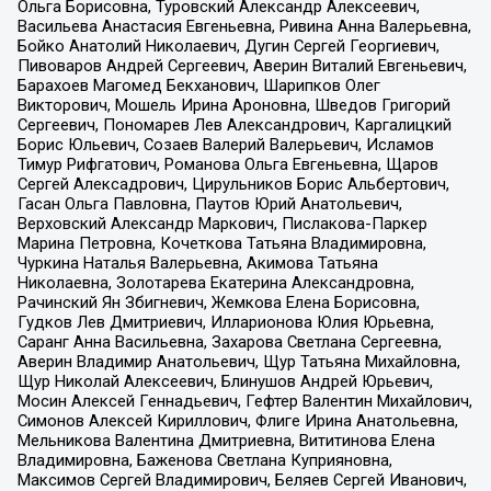
Ольга Борисовна, Туровский Александр Алексеевич,
Васильева Анастасия Евгеньевна, Ривина Анна Валерьевна,
Бойко Анатолий Николаевич, Дугин Сергей Георгиевич,
Пивоваров Андрей Сергеевич, Аверин Виталий Евгеньевич,
Барахоев Магомед Бекханович, Шарипков Олег
Викторович, Мошель Ирина Ароновна, Шведов Григорий
Сергеевич, Пономарев Лев Александрович, Каргалицкий
Борис Юльевич, Созаев Валерий Валерьевич, Исламов
Тимур Рифгатович, Романова Ольга Евгеньевна, Щаров
Сергей Алексадрович, Цирульников Борис Альбертович,
Гасан Ольга Павловна, Паутов Юрий Анатольевич,
Верховский Александр Маркович, Пислакова-Паркер
Марина Петровна, Кочеткова Татьяна Владимировна,
Чуркина Наталья Валерьевна, Акимова Татьяна
Николаевна, Золотарева Екатерина Александровна,
Рачинский Ян Збигневич, Жемкова Елена Борисовна,
Гудков Лев Дмитриевич, Илларионова Юлия Юрьевна,
Саранг Анна Васильевна, Захарова Светлана Сергеевна,
Аверин Владимир Анатольевич, Щур Татьяна Михайловна,
Щур Николай Алексеевич, Блинушов Андрей Юрьевич,
Мосин Алексей Геннадьевич, Гефтер Валентин Михайлович,
Симонов Алексей Кириллович, Флиге Ирина Анатольевна,
Мельникова Валентина Дмитриевна, Вититинова Елена
Владимировна, Баженова Светлана Куприяновна,
Максимов Сергей Владимирович, Беляев Сергей Иванович,