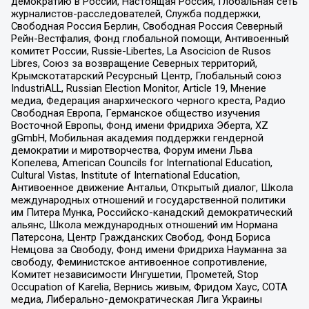
демократию в России, Настоящая Россия, Глобальная сеть
журналистов-расследователей, Служба поддержки,
Свободная Россия Берлин, Свободная Россия Северный
Рейн-Вестфалия, Фонд глобальной помощи, Антивоенный
комитет России, Russie-Libertes, La Asocicion de Rusos
Libres, Союз за возвращение Северных территорий,
Крымскотатарский Ресурсный Центр, Глобальный союз
IndustriALL, Russian Election Monitor, Article 19, Мнение
медиа, Федерация анархического черного креста, Радио
Свободная Европа, Германское общество изучения
Восточной Европы, Фонд имени Фридриха Эберта, XZ
gGmbH, Мобильная академия поддержки гендерной
демократии и миротворчества, Форум имени Льва
Копелева, American Councils for International Education,
Cultural Vistas, Institute of International Education,
Антивоенное движение Антальи, Открытый диалог, Школа
международных отношений и государственной политики
им Питера Мунка, Российско-канадский демократический
альянс, Школа международных отношений им Нормана
Патерсона, Центр Гражданских Свобод, Фонд Бориса
Немцова за Свободу, Фонд имени Фридриха Науманна за
свободу, Феминистское антивоенное сопротивление,
Комитет независимости Ингушетии, Прометей, Stop
Occupation of Karelia, Вернись живым, Фридом Хаус, СОТА
медиа, Либерально-демократическая Лига Украины