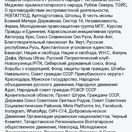
Меджлис крымскотатарского народа, Рубеж Севера, ТОЙС,
О противодействии экстремистской деятельности,
РЕВТАТПОД, Артподготовка, Штольц, В честь иконы
Божией Матери Державная, Сектор 16, Независимость,
Фирма, Молодежная правозащитная группа МПГ, Курсом
Правды и Единения, Каракольская инициативная группа,
Автоград Крю, Союз Славянских Сил Руси, Алля-Аят,
Благотворительный пансионат Ак Умут, Русская
республика Русь, Арестантское уголовное единство,
Башкорт, Нация и свобода, Нация и свобода, W.H.С., Фалунь
Дафа, Иртыш Ultras, Русский Патриотический клуб-
Новокузнецк/РПК, Сибирский державный союз, Фонд
борьбы с коррупцией, Фонд защиты прав граждан, Штабы
Навального, Совет граждан СССР Прикубанского округа г.
Краснодара, Мужское государство, Народное
объединение русского движения, Народное движение
Адат, Народный совет граждан РСФСР СССР
Архангельской области, Проект Штурм, Граждане СССР,
Держава Союз Советских Светлых Родов, Совет Советских
Социалистических Районов, Meta Platforms Inc, Facebook,
Instagram, WhatsApp, СИЧ-С14, Добровольческое
Движение Организации украинских националистов, Черный
Комитет, Татарстанское Региональное Всетатарское
общественное движение, Невоград, Молодежное