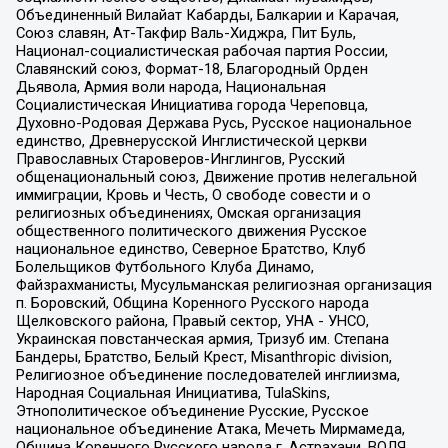
Объединенный Вилайат Кабарды, Балкарии и Карачая,
Союз славян, Ат-Такфир Валь-Хиджра, Пит Буль,
Национал-социалистическая рабочая партия России,
Славянский союз, Формат-18, Благородный Орден
Дьявола, Армия воли народа, Национальная
Социалистическая Инициатива города Череповца,
Духовно-Родовая Держава Русь, Русское национальное
единство, Древнерусской Инглистической церкви
Православных Староверов-Инглингов, Русский
общенациональный союз, Движение против нелегальной
иммиграции, Кровь и Честь, О свободе совести и о
религиозных объединениях, Омская организация
общественного политического движения Русское
национальное единство, Северное Братство, Клуб
Болельщиков Футбольного Клуба Динамо,
Файзрахманисты, Мусульманская религиозная организация
п. Боровский, Община Коренного Русского народа
Щелковского района, Правый сектор, УНА - УНСО,
Украинская повстанческая армия, Тризуб им. Степана
Бандеры, Братство, Белый Крест, Misanthropic division,
Религиозное объединение последователей инглиизма,
Народная Социальная Инициатива, TulaSkins,
Этнополитическое объединение Русские, Русское
национальное объединение Атака, Мечеть Мирмамеда,
Община Коренного Русского народа г. Астрахани, ВОЛЯ,