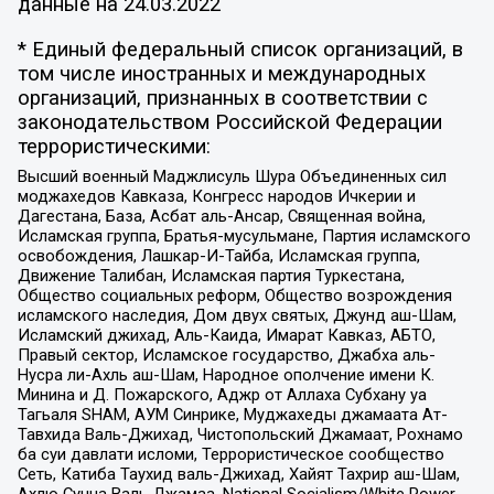
данные на
24.03.2022
* Единый федеральный список организаций, в
том числе иностранных и международных
организаций, признанных в соответствии с
законодательством Российской Федерации
террористическими:
Высший военный Маджлисуль Шура Объединенных сил
моджахедов Кавказа, Конгресс народов Ичкерии и
Дагестана, База, Асбат аль-Ансар, Священная война,
Исламская группа, Братья-мусульмане, Партия исламского
освобождения, Лашкар-И-Тайба, Исламская группа,
Движение Талибан, Исламская партия Туркестана,
Общество социальных реформ, Общество возрождения
исламского наследия, Дом двух святых, Джунд аш-Шам,
Исламский джихад, Аль-Каида, Имарат Кавказ, АБТО,
Правый сектор, Исламское государство, Джабха аль-
Нусра ли-Ахль аш-Шам, Народное ополчение имени К.
Минина и Д. Пожарского, Аджр от Аллаха Субхану уа
Тагьаля SHAM, АУМ Синрике, Муджахеды джамаата Ат-
Тавхида Валь-Джихад, Чистопольский Джамаат, Рохнамо
ба суи давлати исломи, Террористическое сообщество
Сеть, Катиба Таухид валь-Джихад, Хайят Тахрир аш-Шам,