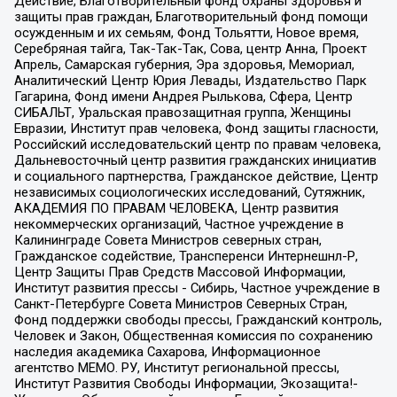
Действие, Благотворительный фонд охраны здоровья и
защиты прав граждан, Благотворительный фонд помощи
осужденным и их семьям, Фонд Тольятти, Новое время,
Серебряная тайга, Так-Так-Так, Сова, центр Анна, Проект
Апрель, Самарская губерния, Эра здоровья, Мемориал,
Аналитический Центр Юрия Левады, Издательство Парк
Гагарина, Фонд имени Андрея Рылькова, Сфера, Центр
СИБАЛЬТ, Уральская правозащитная группа, Женщины
Евразии, Институт прав человека, Фонд защиты гласности,
Российский исследовательский центр по правам человека,
Дальневосточный центр развития гражданских инициатив
и социального партнерства, Гражданское действие, Центр
независимых социологических исследований, Сутяжник,
АКАДЕМИЯ ПО ПРАВАМ ЧЕЛОВЕКА, Центр развития
некоммерческих организаций, Частное учреждение в
Калининграде Совета Министров северных стран,
Гражданское содействие, Трансперенси Интернешнл-Р,
Центр Защиты Прав Средств Массовой Информации,
Институт развития прессы - Сибирь, Частное учреждение в
Санкт-Петербурге Совета Министров Северных Стран,
Фонд поддержки свободы прессы, Гражданский контроль,
Человек и Закон, Общественная комиссия по сохранению
наследия академика Сахарова, Информационное
агентство МЕМО. РУ, Институт региональной прессы,
Институт Развития Свободы Информации, Экозащита!-