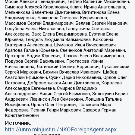
Мосин Алексей Геннадьевич, Гефтер Валентин Михайлович,
Симонов Алексей Кириллович, Флиге Ирина Анатольевна,
Мельникова Валентина Дмитриевна, Вититинова Елена
Владимировна, Баженова Светлана Куприяновна,
Максимов Сергей Владимирович, Беляев Сергей Иванович,
Голубева Елена Николаевна, Ганнушкина Светлана
Алексеевна, Закс Елена Владимировна, Буртина Елена
Юрьевна, Гендель Людмила Залмановна, Кокорина
Екатерина Алексеевна, Шуманов Илья Вячеславович,
Арапова Галина Юрьевна, Свечников Анатолий Мариевич,
Прохоров Вадим Юрьевич, Шахова Елена Владимировна,
Подузов Сергей Васильевич, Протасова Ирина
Вячеславовна, Литинский Леонид Борисович, Лукашевский
Сергей Маркович, Бахмин Вячеслав Иванович, Шабад
Анатолий Ефимович, Сухих Дарья Николаевна, Орлов Олег
Петрович, Добровольская Анна Дмитриевна, Королева
Александра Евгеньевна, Смирнов Владимир
Александрович, Вицин Сергей Ефимович, Золотухин Борис
Андреевич, Левинсон Лев Семенович, Локшина Татьяна
Иосифовна, Орлов Олег Петрович, Полякова Мара
Федоровна, Резник Генри Маркович, Захаров Герман
Константинович
Источник:
http://unro.minjust.ru/NKOForeignAgent.aspx