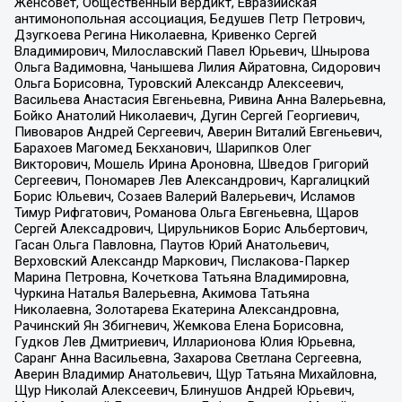
Женсовет, Общественный вердикт, Евразийская
антимонопольная ассоциация, Бедушев Петр Петрович,
Дзугкоева Регина Николаевна, Кривенко Сергей
Владимирович, Милославский Павел Юрьевич, Шнырова
Ольга Вадимовна, Чанышева Лилия Айратовна, Сидорович
Ольга Борисовна, Туровский Александр Алексеевич,
Васильева Анастасия Евгеньевна, Ривина Анна Валерьевна,
Бойко Анатолий Николаевич, Дугин Сергей Георгиевич,
Пивоваров Андрей Сергеевич, Аверин Виталий Евгеньевич,
Барахоев Магомед Бекханович, Шарипков Олег
Викторович, Мошель Ирина Ароновна, Шведов Григорий
Сергеевич, Пономарев Лев Александрович, Каргалицкий
Борис Юльевич, Созаев Валерий Валерьевич, Исламов
Тимур Рифгатович, Романова Ольга Евгеньевна, Щаров
Сергей Алексадрович, Цирульников Борис Альбертович,
Гасан Ольга Павловна, Паутов Юрий Анатольевич,
Верховский Александр Маркович, Пислакова-Паркер
Марина Петровна, Кочеткова Татьяна Владимировна,
Чуркина Наталья Валерьевна, Акимова Татьяна
Николаевна, Золотарева Екатерина Александровна,
Рачинский Ян Збигневич, Жемкова Елена Борисовна,
Гудков Лев Дмитриевич, Илларионова Юлия Юрьевна,
Саранг Анна Васильевна, Захарова Светлана Сергеевна,
Аверин Владимир Анатольевич, Щур Татьяна Михайловна,
Щур Николай Алексеевич, Блинушов Андрей Юрьевич,