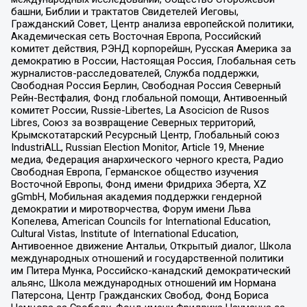
башни, Библии и трактатов Свидетелей Иеговы,
Гражданский Совет, Центр анализа европейской политики,
Академическая сеть Восточная Европа, Российский
комитет действия, РЭНД корпорейшн, Русская Америка за
демократию в России, Настоящая Россия, Глобальная сеть
журналистов-расследователей, Служба поддержки,
Свободная Россия Берлин, Свободная Россия Северный
Рейн-Вестфалия, Фонд глобальной помощи, Антивоенный
комитет России, Russie-Libertes, La Asocicion de Rusos
Libres, Союз за возвращение Северных территорий,
Крымскотатарский Ресурсный Центр, Глобальный союз
IndustriALL, Russian Election Monitor, Article 19, Мнение
медиа, Федерация анархического черного креста, Радио
Свободная Европа, Германское общество изучения
Восточной Европы, Фонд имени Фридриха Эберта, XZ
gGmbH, Мобильная академия поддержки гендерной
демократии и миротворчества, Форум имени Льва
Копелева, American Councils for International Education,
Cultural Vistas, Institute of International Education,
Антивоенное движение Антальи, Открытый диалог, Школа
международных отношений и государственной политики
им Питера Мунка, Российско-канадский демократический
альянс, Школа международных отношений им Нормана
Патерсона, Центр Гражданских Свобод, Фонд Бориса