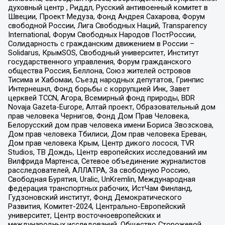
духовный центр , Риддл, Русский антивоенный комитет в
Швеции, Проект Медуза, Фонд Андрея Сахарова, Форум
свободной России, Лига Свободных Наций, Transparеncy
International, Форум Свободных Народов ПостРоссии,
Солидарность с гражданским движением в России –
Solidarus, КрымSOS, Свободный университет, Институт
государственного управления, Форум гражданского
общества Россия, Беллона, Союз жителей островов
Тисима и Хабомаи, Съезд народных депутатов, Гринпис
Интернешнл, Фонд борьбы с коррупцией Инк, Завет
церквей TCCN, Агора, Всемирный фонд природы, BDR
Novaja Gazeta-Europe, Алтай проект, Образовательный дом
прав человека Чернигов, Фонд Дом Прав Человека,
Белорусский дом прав человека имени Бориса Звозскова,
Дом прав человека Тбилиси, Дом прав человека Ереван,
Дом прав человека Крым, Центр дикого лосося, TVR
Studios, ТВ Дождь, Центр европейских исследований им
Вилфрида Мартенса, Сетевое объединение журналистов
расследователей, АЛЛАТРА, За свободную Россию,
Свободная Бурятия, Uralic, UnKremlin, Международная
федерация транспортных рабочих, ИстЧам Финланд,
Гудзоновский институт, Фонд Демократического
Развития, Комитет-2024, Центрально-Европейский
университет, Центр восточноевропейских и
международных исследований, Общество Сторожевой