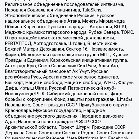
Религиозное объединение последователей инглиизма,
Народная Социальная Инициатива, TulaSkins,
Этнополитическое объединение Русские, Русское
национальное объединение Атака, Мечеть Мирмамеда,
Община Коренного Русского народа г. Астрахани, ВОЛЯ,
Меджлис крымскотатарского народа, Рубеж Севера, ТОЙС,
О противодействии экстремистской деятельности,
РЕВТАТПОД, Артподготовка, Штольц, В честь иконы
Божией Матери Державная, Сектор 16, Независимость,
Фирма, Молодежная правозащитная группа МПГ, Курсом
Правды и Единения, Каракольская инициативная группа,
Автоград Крю, Союз Славянских Сил Руси, Алля-Аят,
Благотворительный пансионат Ак Умут, Русская
республика Русь, Арестантское уголовное единство,
Башкорт, Нация и свобода, Нация и свобода, W.H.С., Фалунь
Дафа, Иртыш Ultras, Русский Патриотический клуб-
Новокузнецк/РПК, Сибирский державный союз, Фонд
борьбы с коррупцией, Фонд защиты прав граждан, Штабы
Навального, Совет граждан СССР Прикубанского округа г.
Краснодара, Мужское государство, Народное
объединение русского движения, Народное движение
Адат, Народный совет граждан РСФСР СССР
Архангельской области, Проект Штурм, Граждане СССР,
Держава Союз Советских Светлых Родов, Совет Советских
Социалистических Районов, Meta Platforms Inc, Facebook,