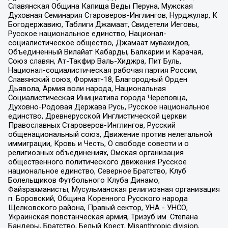
Славянская Община Капища Веды Перуна, Мужская
Духовная Семинария Староверов-Инглингов, Нурджулар, К
Богодержавию, Таблиги Джамаат, Свидетели Иеговы,
Русское национальное единство, Национал-
социалистическое общество, Джамаат мувахидов,
Объединенный Вилайат Кабарды, Балкарии и Карачая,
Союз славян, Ат-Такфир Валь-Хиджра, Пит Буль,
Национал-социалистическая рабочая партия России,
Славянский союз, Формат-18, Благородный Орден
Дьявола, Армия воли народа, Национальная
Социалистическая Инициатива города Череповца,
Духовно-Родовая Держава Русь, Русское национальное
единство, Древнерусской Инглистической церкви
Православных Староверов-Инглингов, Русский
общенациональный союз, Движение против нелегальной
иммиграции, Кровь и Честь, О свободе совести и о
религиозных объединениях, Омская организация
общественного политического движения Русское
национальное единство, Северное Братство, Клуб
Болельщиков Футбольного Клуба Динамо,
Файзрахманисты, Мусульманская религиозная организация
п. Боровский, Община Коренного Русского народа
Щелковского района, Правый сектор, УНА - УНСО,
Украинская повстанческая армия, Тризуб им. Степана
Бандеры, Братство, Белый Крест, Misanthropic division,