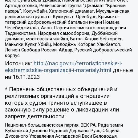
Ахлю Сунна Валь Джамаа, National Socialism/White Power,
Артподготовка, Религиозная группа “Джамаат “Красный
пахарь”, Колумбайн, Хатлонский джамаат, Мусульманская
религиозная группа п. Кушкуль г. Оренбург, Крымско-
татарский добровольческий батальон имени Номана
Челебиджихана, Азов, Партия исламского возрождения
Таджикистана, Народная самооборона, Дуббайский
джамаат, московская ячейка, Батал-Хаджи Белхороев,
Маньяки Культ Убийц, Молодёжь Которая Улыбается,
Легион Свобода России, Айдар, Русский добровольческий
корпус
Источник:
http://nac.gov.ru/terroristicheskie-i-
ekstremistskie-organizacii-i-materialy.html
данные
на
16.11.2023
* Перечень общественных объединений и
религиозных организаций в отношении
которых судом принято вступившее в
законную силу решение о ликвидации или
запрете деятельности:
Национал-большевистская партия, ВЕК РА, Рада земли
Кубанской Духовно Родовой Державы Русь, Община
Духовного Управления Асгардской Веси Беловодья,