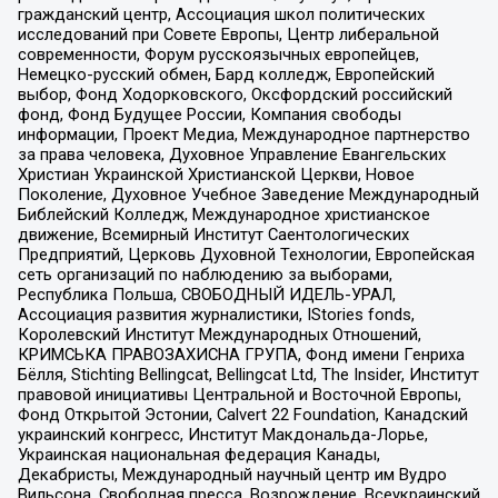
гражданский центр, Ассоциация школ политических
исследований при Совете Европы, Центр либеральной
современности, Форум русскоязычных европейцев,
Немецко-русский обмен, Бард колледж, Европейский
выбор, Фонд Ходорковского, Оксфордский российский
фонд, Фонд Будущее России, Компания свободы
информации, Проект Медиа, Международное партнерство
за права человека, Духовное Управление Евангельских
Христиан Украинской Христианской Церкви, Новое
Поколение, Духовное Учебное Заведение Международный
Библейский Колледж, Международное христианское
движение, Всемирный Институт Саентологических
Предприятий, Церковь Духовной Технологии, Европейская
сеть организаций по наблюдению за выборами,
Республика Польша, СВОБОДНЫЙ ИДЕЛЬ-УРАЛ,
Ассоциация развития журналистики, IStories fonds,
Королевский Институт Международных Отношений,
КРИМСЬКА ПРАВОЗАХИСНА ГРУПА, Фонд имени Генриха
Бёлля, Stichting Bellingcat, Bellingcat Ltd, The Insider, Институт
правовой инициативы Центральной и Восточной Европы,
Фонд Открытой Эстонии, Calvert 22 Foundation, Канадский
украинский конгресс, Институт Макдональда-Лорье,
Украинская национальная федерация Канады,
Декабристы, Международный научный центр им Вудро
Вильсона, Свободная пресса, Возрождение, Всеукраинский