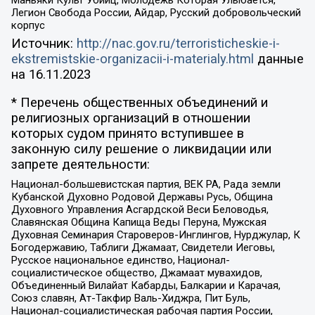
Маньяки Культ Убийц, Молодёжь Которая Улыбается,
Легион Свобода России, Айдар, Русский добровольческий
корпус
Источник:
http://nac.gov.ru/terroristicheskie-i-
ekstremistskie-organizacii-i-materialy.html
данные
на
16.11.2023
* Перечень общественных объединений и
религиозных организаций в отношении
которых судом принято вступившее в
законную силу решение о ликвидации или
запрете деятельности:
Национал-большевистская партия, ВЕК РА, Рада земли
Кубанской Духовно Родовой Державы Русь, Община
Духовного Управления Асгардской Веси Беловодья,
Славянская Община Капища Веды Перуна, Мужская
Духовная Семинария Староверов-Инглингов, Нурджулар, К
Богодержавию, Таблиги Джамаат, Свидетели Иеговы,
Русское национальное единство, Национал-
социалистическое общество, Джамаат мувахидов,
Объединенный Вилайат Кабарды, Балкарии и Карачая,
Союз славян, Ат-Такфир Валь-Хиджра, Пит Буль,
Национал-социалистическая рабочая партия России,