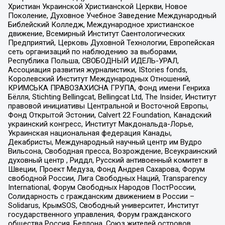
Христиан Украинской Христианской Церкви, Новое
Поколение, Духовное Учебное Заведение Международный
Библейский Колледж, Международное христианское
движение, Всемирный Институт Саентологических
Предприятий, Церковь Духовной Технологии, Европейская
сеть организаций по наблюдению за выборами,
Республика Польша, СВОБОДНЫЙ ИДЕЛЬ-УРАЛ,
Ассоциация развития журналистики, IStories fonds,
Королевский Институт Международных Отношений,
КРИМСЬКА ПРАВОЗАХИСНА ГРУПА, Фонд имени Генриха
Бёлля, Stichting Bellingcat, Bellingcat Ltd, The Insider, Институт
правовой инициативы Центральной и Восточной Европы,
Фонд Открытой Эстонии, Calvert 22 Foundation, Канадский
украинский конгресс, Институт Макдональда-Лорье,
Украинская национальная федерация Канады,
Декабристы, Международный научный центр им Вудро
Вильсона, Свободная пресса, Возрождение, Всеукраинский
духовный центр , Риддл, Русский антивоенный комитет в
Швеции, Проект Медуза, Фонд Андрея Сахарова, Форум
свободной России, Лига Свободных Наций, Transparеncy
International, Форум Свободных Народов ПостРоссии,
Солидарность с гражданским движением в России –
Solidarus, КрымSOS, Свободный университет, Институт
государственного управления, Форум гражданского
общества Россия, Беллона, Союз жителей островов