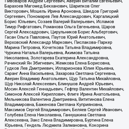
Пивоваров Андрей Сергеевич, Аверин Виталий Евгеньевич,
Барахоев Магомед Бекханович, Шарипков Олег
Викторович, Мошель Ирина Ароновна, Шведов Григорий
Сергеевич, Пономарев Лев Александрович, Каргалицкий
Борис Юльевич, Созаев Валерий Валерьевич, Исламов
Тимур Рифгатович, Романова Ольга Евгеньевна, Щаров
Сергей Алексадрович, Цирульников Борис Альбертович,
Гасан Ольга Павловна, Паутов Юрий Анатольевич,
Верховский Александр Маркович, Пислакова-Паркер
Марина Петровна, Кочеткова Татьяна Владимировна,
Чуркина Наталья Валерьевна, Акимова Татьяна
Николаевна, Золотарева Екатерина Александровна,
Рачинский Ян Збигневич, Жемкова Елена Борисовна,
Гудков Лев Дмитриевич, Илларионова Юлия Юрьевна,
Саранг Анна Васильевна, Захарова Светлана Сергеевна,
Аверин Владимир Анатольевич, Щур Татьяна Михайловна,
Щур Николай Алексеевич, Блинушов Андрей Юрьевич,
Мосин Алексей Геннадьевич, Гефтер Валентин Михайлович,
Симонов Алексей Кириллович, Флиге Ирина Анатольевна,
Мельникова Валентина Дмитриевна, Вититинова Елена
Владимировна, Баженова Светлана Куприяновна,
Максимов Сергей Владимирович, Беляев Сергей Иванович,
Голубева Елена Николаевна, Ганнушкина Светлана
Алексеевна, Закс Елена Владимировна, Буртина Елена
Юрьевна, Гендель Людмила Залмановна, Кокорина