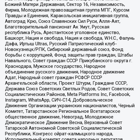
Божией Матери Державная, Сектор 16, Независимость,
Фирма, Молодежная правозащитная группа МПГ, Курсом
Правды и Единения, Каракольская инициативная группа,
Автоград Крю, Союз Славянских Сил Руси, Алля-Аят,
Благотворительный пансионат Ак Умут, Русская
республика Русь, Арестантское уголовное единство,
Башкорт, Нация и свобода, Нация и свобода, W.H.С., Фалунь
Дафа, Иртыш Ultras, Русский Патриотический клуб-
Новокузнецк/РПК, Сибирский державный союз, Фонд
борьбы с коррупцией, Фонд защиты прав граждан, Штабы
Навального, Совет граждан СССР Прикубанского округа г.
Краснодара, Мужское государство, Народное
объединение русского движения, Народное движение
Адат, Народный совет граждан РСФСР СССР
Архангельской области, Проект Штурм, Граждане СССР,
Держава Союз Советских Светлых Родов, Совет Советских
Социалистических Районов, Meta Platforms Inc, Facebook,
Instagram, WhatsApp, СИЧ-С14, Добровольческое
Движение Организации украинских националистов, Черный
Комитет, Татарстанское Региональное Всетатарское
общественное движение, Невоград, Молодежное
Демократическое Движение Весна, Верховный Совет
Татарской Автономной Советской Социалистической
Республики, Конгресс ойрат-калмыцкого народа,
Исполнительный комитет совета народных депутатов