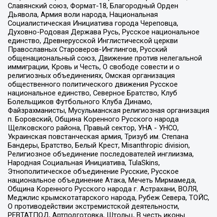
Славянский союз, Формат-18, Благородный Орден
Дьявола, Армия воли народа, Национальная
Социалистическая Инициатива города Череповца,
Духовно-Родовая Держава Русь, Русское национальное
единство, Древнерусской Инглистической церкви
Православных Староверов-Инглингов, Русский
общенациональный союз, Движение против нелегальной
иммиграции, Кровь и Честь, О свободе совести и о
религиозных объединениях, Омская организация
общественного политического движения Русское
национальное единство, Северное Братство, Клуб
Болельщиков Футбольного Клуба Динамо,
Файзрахманисты, Мусульманская религиозная организация
п. Боровский, Община Коренного Русского народа
Щелковского района, Правый сектор, УНА - УНСО,
Украинская повстанческая армия, Тризуб им. Степана
Бандеры, Братство, Белый Крест, Misanthropic division,
Религиозное объединение последователей инглиизма,
Народная Социальная Инициатива, TulaSkins,
Этнополитическое объединение Русские, Русское
национальное объединение Атака, Мечеть Мирмамеда,
Община Коренного Русского народа г. Астрахани, ВОЛЯ,
Меджлис крымскотатарского народа, Рубеж Севера, ТОЙС,
О противодействии экстремистской деятельности,
РЕВТАТПОД, Артподготовка, Штольц, В честь иконы