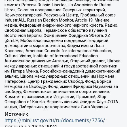
комитет России, Russie-Libertes, La Asocicion de Rusos
Libres, Союз за возвращение Северных территорий,
Крымскотатарский Ресурсный Центр, Глобальный союз
IndustriALL, Russian Election Monitor, Article 19, Мнение
медиа, Федерация анархического черного креста, Радио
Свободная Европа, Германское общество изучения
Восточной Европы, Фонд имени Фридриха Эберта, XZ
gGmbH, Мобильная академия поддержки гендерной
демократии и миротворчества, Форум имени Льва
Копелева, American Councils for International Education,
Cultural Vistas, Institute of International Education,
Антивоенное движение Антальи, Открытый диалог, Школа
международных отношений и государственной политики
им Питера Мунка, Российско-канадский демократический
альянс, Школа международных отношений им Нормана
Патерсона, Центр Гражданских Свобод, Фонд Бориса
Немцова за Свободу, Фонд имени Фридриха Науманна за
свободу, Феминистское антивоенное сопротивление,
Комитет независимости Ингушетии, Прометей, Stop
Occupation of Karelia, Вернись живым, Фридом Хаус, СОТА
медиа, Либерально-демократическая Лига Украины
Источник:
https://minjust.gov.ru/ru/documents/7756/
данные на
13.05.2024