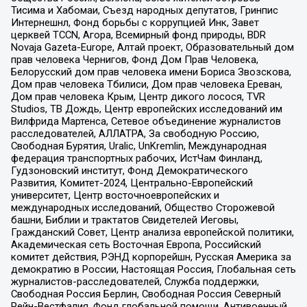
Тисима и Хабомаи, Съезд народных депутатов, Гринпис
Интернешнл, Фонд борьбы с коррупцией Инк, Завет
церквей TCCN, Агора, Всемирный фонд природы, BDR
Novaja Gazeta-Europe, Алтай проект, Образовательный дом
прав человека Чернигов, Фонд Дом Прав Человека,
Белорусский дом прав человека имени Бориса Звозскова,
Дом прав человека Тбилиси, Дом прав человека Ереван,
Дом прав человека Крым, Центр дикого лосося, TVR
Studios, ТВ Дождь, Центр европейских исследований им
Вилфрида Мартенса, Сетевое объединение журналистов
расследователей, АЛЛАТРА, За свободную Россию,
Свободная Бурятия, Uralic, UnKremlin, Международная
федерация транспортных рабочих, ИстЧам Финланд,
Гудзоновский институт, Фонд Демократического
Развития, Комитет-2024, Центрально-Европейский
университет, Центр восточноевропейских и
международных исследований, Общество Сторожевой
башни, Библии и трактатов Свидетелей Иеговы,
Гражданский Совет, Центр анализа европейской политики,
Академическая сеть Восточная Европа, Российский
комитет действия, РЭНД корпорейшн, Русская Америка за
демократию в России, Настоящая Россия, Глобальная сеть
журналистов-расследователей, Служба поддержки,
Свободная Россия Берлин, Свободная Россия Северный
Рейн-Вестфалия, Фонд глобальной помощи, Антивоенный