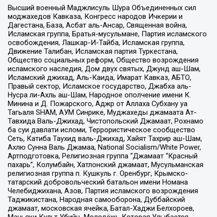
Высший военный Маджлисуль Шура Объединенных сил
моджахедов Кавказа, Конгресс народов Ичкерии и
Дагестана, База, Асбат аль-Ансар, Священная война,
Исламская группа, Братья-мусульмане, Партия исламского
освобождения, Лашкар-И-Тайба, Исламская группа,
Движение Талибан, Исламская партия Туркестана,
Общество социальных реформ, Общество возрождения
исламского наследия, Дом двух святых, Джунд аш-Шам,
Исламский джихад, Аль-Каида, Имарат Кавказ, АБТО,
Правый сектор, Исламское государство, Джабха аль-
Нусра ли-Ахль аш-Шам, Народное ополчение имени К.
Минина и Д. Пожарского, Аджр от Аллаха Субхану уа
Тагьаля SHAM, АУМ Синрике, Муджахеды джамаата Ат-
Тавхида Валь-Джихад, Чистопольский Джамаат, Рохнамо
ба суи давлати исломи, Террористическое сообщество
Сеть, Катиба Таухид валь-Джихад, Хайят Тахрир аш-Шам,
Ахлю Сунна Валь Джамаа, National Socialism/White Power,
Артподготовка, Религиозная группа “Джамаат “Красный
пахарь”, Колумбайн, Хатлонский джамаат, Мусульманская
религиозная группа п. Кушкуль г. Оренбург, Крымско-
татарский добровольческий батальон имени Номана
Челебиджихана, Азов, Партия исламского возрождения
Таджикистана, Народная самооборона, Дуббайский
джамаат, московская ячейка, Батал-Хаджи Белхороев,