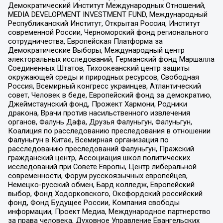
Демократический Институт Международных Отношений,
MEDIA DEVELOPMENT INVESTMENT FUND, Международный
Республиканский Институт, Открытая Россия, Институт
современной России, Черноморский фонд регионального
сотрудничества, Европейская Платформа за
Демократические Выборы, Международный центр
электоральных исследований, Германский фонд Маршалла
Соединенных Штатов, Тихоокеанский центр защиты
окружающей среды и природных ресурсов, Свободная
Россия, Всемирный конгресс украинцев, Атлантический
совет, Человек в беде, Европейский фонд за демократию,
Джеймстаунский фонд, Прожект Хармони, Родники
дракона, Врачи против насильственного извлечения
органов, Фалунь Дафа, Друзья Фалуньгун, Фалуньгун,
Коалиция по расследованию преследования в отношении
Фалуньгун в Китае, Всемирная организация по
расследованию преследований Фалуньгун, Пражский
гражданский центр, Ассоциация школ политических
исследований при Совете Европы, Центр либеральной
современности, Форум русскоязычных европейцев,
Немецко-русский обмен, Бард колледж, Европейский
выбор, Фонд Ходорковского, Оксфордский российский
фонд, Фонд Будущее России, Компания свободы
информации, Проект Медиа, Международное партнерство
за права человека, Духовное Управление Евангельских