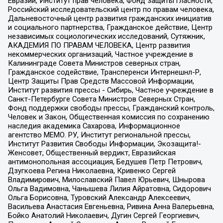
Евразии, Институт прав человека, Фонд защиты гласности,
Российский исследовательский центр по правам человека,
Дальневосточный центр развития гражданских инициатив
и социального партнерства, Гражданское действие, Центр
независимых социологических исследований, Сутяжник,
АКАДЕМИЯ ПО ПРАВАМ ЧЕЛОВЕКА, Центр развития
некоммерческих организаций, Частное учреждение в
Калининграде Совета Министров северных стран,
Гражданское содействие, Трансперенси Интернешнл-Р,
Центр Защиты Прав Средств Массовой Информации,
Институт развития прессы - Сибирь, Частное учреждение в
Санкт-Петербурге Совета Министров Северных Стран,
Фонд поддержки свободы прессы, Гражданский контроль,
Человек и Закон, Общественная комиссия по сохранению
наследия академика Сахарова, Информационное
агентство МЕМО. РУ, Институт региональной прессы,
Институт Развития Свободы Информации, Экозащита!-
Женсовет, Общественный вердикт, Евразийская
антимонопольная ассоциация, Бедушев Петр Петрович,
Дзугкоева Регина Николаевна, Кривенко Сергей
Владимирович, Милославский Павел Юрьевич, Шнырова
Ольга Вадимовна, Чанышева Лилия Айратовна, Сидорович
Ольга Борисовна, Туровский Александр Алексеевич,
Васильева Анастасия Евгеньевна, Ривина Анна Валерьевна,
Бойко Анатолий Николаевич, Дугин Сергей Георгиевич,