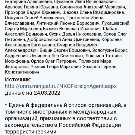
Екатерина Алексеевна, Шуманов Илья Вячеславович,
Арапова Галина Юрьевна, Свечников Анатолий Мариевич,
Прохоров Вадим Юрьевич, Шахова Елена Владимировна,
Подузов Сергей Васильевич, Протасова Ирина
Вячеславовна, Литинский Леонид Борисович, Лукашевский
Сергей Маркович, Бахмин Вячеслав Иванович, Шабад
Анатолий Ефимович, Сухих Дарья Николаевна, Орлов Олег
Петрович, Добровольская Анна Дмитриевна, Королева
Александра Евгеньевна, Смирнов Владимир
Александрович, Вицин Сергей Ефимович, Золотухин Борис
Андреевич, Левинсон Лев Семенович, Локшина Татьяна
Иосифовна, Орлов Олег Петрович, Полякова Мара
Федоровна, Резник Генри Маркович, Захаров Герман
Константинович
Источник:
http://unro.minjust.ru/NKOForeignAgent.aspx
данные на
24.03.2022
* Единый федеральный список организаций, в
том числе иностранных и международных
организаций, признанных в соответствии с
законодательством Российской Федерации
террористическими: