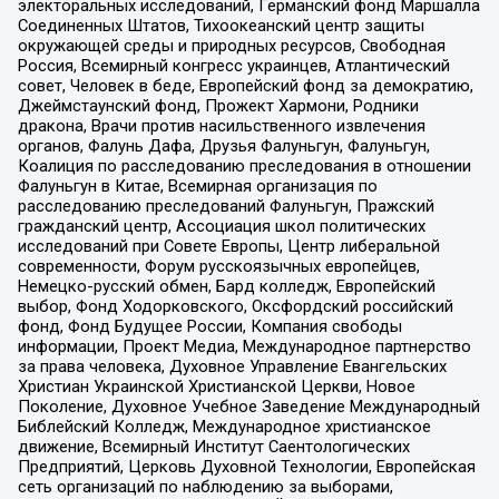
электоральных исследований, Германский фонд Маршалла
Соединенных Штатов, Тихоокеанский центр защиты
окружающей среды и природных ресурсов, Свободная
Россия, Всемирный конгресс украинцев, Атлантический
совет, Человек в беде, Европейский фонд за демократию,
Джеймстаунский фонд, Прожект Хармони, Родники
дракона, Врачи против насильственного извлечения
органов, Фалунь Дафа, Друзья Фалуньгун, Фалуньгун,
Коалиция по расследованию преследования в отношении
Фалуньгун в Китае, Всемирная организация по
расследованию преследований Фалуньгун, Пражский
гражданский центр, Ассоциация школ политических
исследований при Совете Европы, Центр либеральной
современности, Форум русскоязычных европейцев,
Немецко-русский обмен, Бард колледж, Европейский
выбор, Фонд Ходорковского, Оксфордский российский
фонд, Фонд Будущее России, Компания свободы
информации, Проект Медиа, Международное партнерство
за права человека, Духовное Управление Евангельских
Христиан Украинской Христианской Церкви, Новое
Поколение, Духовное Учебное Заведение Международный
Библейский Колледж, Международное христианское
движение, Всемирный Институт Саентологических
Предприятий, Церковь Духовной Технологии, Европейская
сеть организаций по наблюдению за выборами,