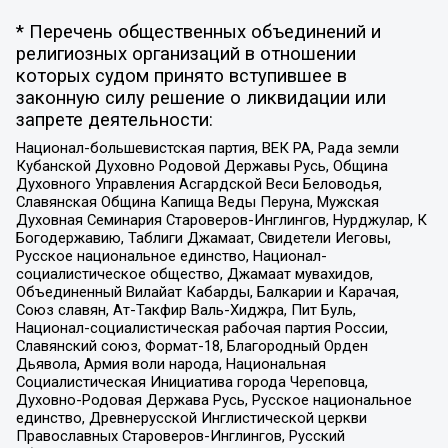
* Перечень общественных объединений и
религиозных организаций в отношении
которых судом принято вступившее в
законную силу решение о ликвидации или
запрете деятельности:
Национал-большевистская партия, ВЕК РА, Рада земли
Кубанской Духовно Родовой Державы Русь, Община
Духовного Управления Асгардской Веси Беловодья,
Славянская Община Капища Веды Перуна, Мужская
Духовная Семинария Староверов-Инглингов, Нурджулар, К
Богодержавию, Таблиги Джамаат, Свидетели Иеговы,
Русское национальное единство, Национал-
социалистическое общество, Джамаат мувахидов,
Объединенный Вилайат Кабарды, Балкарии и Карачая,
Союз славян, Ат-Такфир Валь-Хиджра, Пит Буль,
Национал-социалистическая рабочая партия России,
Славянский союз, Формат-18, Благородный Орден
Дьявола, Армия воли народа, Национальная
Социалистическая Инициатива города Череповца,
Духовно-Родовая Держава Русь, Русское национальное
единство, Древнерусской Инглистической церкви
Православных Староверов-Инглингов, Русский