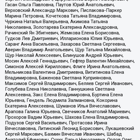
Гасан Ольга Павловна, Паутов Юрий Анатольевич,
Верховский Александр Маркович, Пислакова-Паркер
Марина Петровна, Кочеткова Татьяна Владимировна,
Чуркина Наталья Валерьевна, Акимова Татьяна
Николаевна, Золотарева Екатерина Александровна,
Рачинский Ян Збигневич, Жемкова Елена Борисовна,
Гудков Лев Дмитриевич, Илларионова Юлия Юрьевна,
Саранг Анна Васильевна, Захарова Светлана Сергеевна,
Аверин Владимир Анатольевич, Щур Татьяна Михайловна,
Щур Николай Алексеевич, Блинушов Андрей Юрьевич,
Мосин Алексей Геннадьевич, Гефтер Валентин Михайлович,
Симонов Алексей Кириллович, Флиге Ирина Анатольевна,
Мельникова Валентина Дмитриевна, Вититинова Елена
Владимировна, Баженова Светлана Куприяновна,
Максимов Сергей Владимирович, Беляев Сергей Иванович,
Голубева Елена Николаевна, Ганнушкина Светлана
Алексеевна, Закс Елена Владимировна, Буртина Елена
Юрьевна, Гендель Людмила Залмановна, Кокорина
Екатерина Алексеевна, Шуманов Илья Вячеславович,
Арапова Галина Юрьевна, Свечников Анатолий Мариевич,
Прохоров Вадим Юрьевич, Шахова Елена Владимировна,
Подузов Сергей Васильевич, Протасова Ирина
Вячеславовна, Литинский Леонид Борисович, Лукашевский
Сергей Маркович, Бахмин Вячеслав Иванович, Шабад
Анатолий Ефимович, Сухих Дарья Николаевна, Орлов Олег