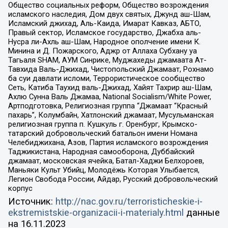
Общество социальных реформ, Общество возрождения
исламского наследия, Дом двух святых, Джунд аш-Шам,
Исламский джихад, Аль-Каида, Имарат Кавказ, АБТО,
Правый сектор, Исламское государство, Джабха аль-
Нусра ли-Ахль аш-Шам, Народное ополчение имени К.
Минина и Д. Пожарского, Аджр от Аллаха Субхану уа
Тагьаля SHAM, АУМ Синрике, Муджахеды джамаата Ат-
Тавхида Валь-Джихад, Чистопольский Джамаат, Рохнамо
ба суи давлати исломи, Террористическое сообщество
Сеть, Катиба Таухид валь-Джихад, Хайят Тахрир аш-Шам,
Ахлю Сунна Валь Джамаа, National Socialism/White Power,
Артподготовка, Религиозная группа “Джамаат “Красный
пахарь”, Колумбайн, Хатлонский джамаат, Мусульманская
религиозная группа п. Кушкуль г. Оренбург, Крымско-
татарский добровольческий батальон имени Номана
Челебиджихана, Азов, Партия исламского возрождения
Таджикистана, Народная самооборона, Дуббайский
джамаат, московская ячейка, Батал-Хаджи Белхороев,
Маньяки Культ Убийц, Молодёжь Которая Улыбается,
Легион Свобода России, Айдар, Русский добровольческий
корпус
Источник:
http://nac.gov.ru/terroristicheskie-i-
ekstremistskie-organizacii-i-materialy.html
данные
на
16.11.2023