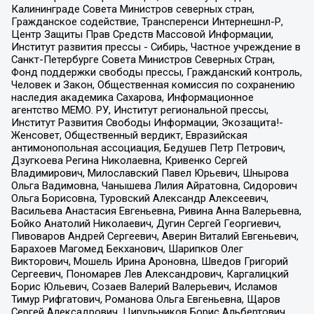
Калининграде Совета Министров северных стран,
Гражданское содействие, Трансперенси Интернешнл-Р,
Центр Защиты Прав Средств Массовой Информации,
Институт развития прессы - Сибирь, Частное учреждение в
Санкт-Петербурге Совета Министров Северных Стран,
Фонд поддержки свободы прессы, Гражданский контроль,
Человек и Закон, Общественная комиссия по сохранению
наследия академика Сахарова, Информационное
агентство МЕМО. РУ, Институт региональной прессы,
Институт Развития Свободы Информации, Экозащита!-
Женсовет, Общественный вердикт, Евразийская
антимонопольная ассоциация, Бедушев Петр Петрович,
Дзугкоева Регина Николаевна, Кривенко Сергей
Владимирович, Милославский Павел Юрьевич, Шнырова
Ольга Вадимовна, Чанышева Лилия Айратовна, Сидорович
Ольга Борисовна, Туровский Александр Алексеевич,
Васильева Анастасия Евгеньевна, Ривина Анна Валерьевна,
Бойко Анатолий Николаевич, Дугин Сергей Георгиевич,
Пивоваров Андрей Сергеевич, Аверин Виталий Евгеньевич,
Барахоев Магомед Бекханович, Шарипков Олег
Викторович, Мошель Ирина Ароновна, Шведов Григорий
Сергеевич, Пономарев Лев Александрович, Каргалицкий
Борис Юльевич, Созаев Валерий Валерьевич, Исламов
Тимур Рифгатович, Романова Ольга Евгеньевна, Щаров
Сергей Алексадрович, Цирульников Борис Альбертович,