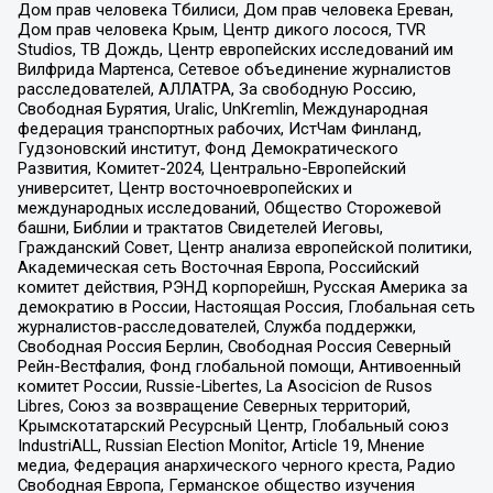
Дом прав человека Тбилиси, Дом прав человека Ереван,
Дом прав человека Крым, Центр дикого лосося, TVR
Studios, ТВ Дождь, Центр европейских исследований им
Вилфрида Мартенса, Сетевое объединение журналистов
расследователей, АЛЛАТРА, За свободную Россию,
Свободная Бурятия, Uralic, UnKremlin, Международная
федерация транспортных рабочих, ИстЧам Финланд,
Гудзоновский институт, Фонд Демократического
Развития, Комитет-2024, Центрально-Европейский
университет, Центр восточноевропейских и
международных исследований, Общество Сторожевой
башни, Библии и трактатов Свидетелей Иеговы,
Гражданский Совет, Центр анализа европейской политики,
Академическая сеть Восточная Европа, Российский
комитет действия, РЭНД корпорейшн, Русская Америка за
демократию в России, Настоящая Россия, Глобальная сеть
журналистов-расследователей, Служба поддержки,
Свободная Россия Берлин, Свободная Россия Северный
Рейн-Вестфалия, Фонд глобальной помощи, Антивоенный
комитет России, Russie-Libertes, La Asocicion de Rusos
Libres, Союз за возвращение Северных территорий,
Крымскотатарский Ресурсный Центр, Глобальный союз
IndustriALL, Russian Election Monitor, Article 19, Мнение
медиа, Федерация анархического черного креста, Радио
Свободная Европа, Германское общество изучения