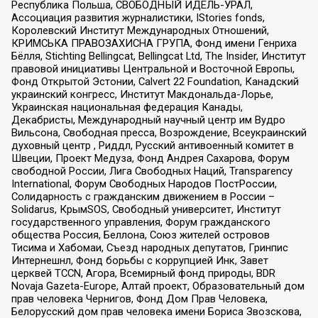
Республика Польша, СВОБОДНЫЙ ИДЕЛЬ-УРАЛ,
Ассоциация развития журналистики, IStories fonds,
Королевский Институт Международных Отношений,
КРИМСЬКА ПРАВОЗАХИСНА ГРУПА, Фонд имени Генриха
Бёлля, Stichting Bellingcat, Bellingcat Ltd, The Insider, Институт
правовой инициативы Центральной и Восточной Европы,
Фонд Открытой Эстонии, Calvert 22 Foundation, Канадский
украинский конгресс, Институт Макдональда-Лорье,
Украинская национальная федерация Канады,
Декабристы, Международный научный центр им Вудро
Вильсона, Свободная пресса, Возрождение, Всеукраинский
духовный центр , Риддл, Русский антивоенный комитет в
Швеции, Проект Медуза, Фонд Андрея Сахарова, Форум
свободной России, Лига Свободных Наций, Transparеncy
International, Форум Свободных Народов ПостРоссии,
Солидарность с гражданским движением в России –
Solidarus, КрымSOS, Свободный университет, Институт
государственного управления, Форум гражданского
общества Россия, Беллона, Союз жителей островов
Тисима и Хабомаи, Съезд народных депутатов, Гринпис
Интернешнл, Фонд борьбы с коррупцией Инк, Завет
церквей TCCN, Агора, Всемирный фонд природы, BDR
Novaja Gazeta-Europe, Алтай проект, Образовательный дом
прав человека Чернигов, Фонд Дом Прав Человека,
Белорусский дом прав человека имени Бориса Звозскова,