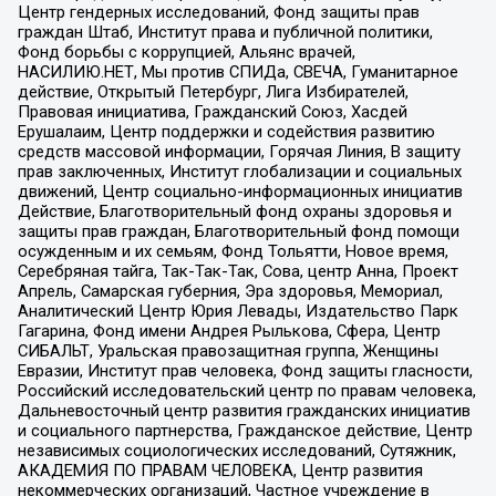
Центр гендерных исследований, Фонд защиты прав
граждан Штаб, Институт права и публичной политики,
Фонд борьбы с коррупцией, Альянс врачей,
НАСИЛИЮ.НЕТ, Мы против СПИДа, СВЕЧА, Гуманитарное
действие, Открытый Петербург, Лига Избирателей,
Правовая инициатива, Гражданский Союз, Хасдей
Ерушалаим, Центр поддержки и содействия развитию
средств массовой информации, Горячая Линия, В защиту
прав заключенных, Институт глобализации и социальных
движений, Центр социально-информационных инициатив
Действие, Благотворительный фонд охраны здоровья и
защиты прав граждан, Благотворительный фонд помощи
осужденным и их семьям, Фонд Тольятти, Новое время,
Серебряная тайга, Так-Так-Так, Сова, центр Анна, Проект
Апрель, Самарская губерния, Эра здоровья, Мемориал,
Аналитический Центр Юрия Левады, Издательство Парк
Гагарина, Фонд имени Андрея Рылькова, Сфера, Центр
СИБАЛЬТ, Уральская правозащитная группа, Женщины
Евразии, Институт прав человека, Фонд защиты гласности,
Российский исследовательский центр по правам человека,
Дальневосточный центр развития гражданских инициатив
и социального партнерства, Гражданское действие, Центр
независимых социологических исследований, Сутяжник,
АКАДЕМИЯ ПО ПРАВАМ ЧЕЛОВЕКА, Центр развития
некоммерческих организаций, Частное учреждение в