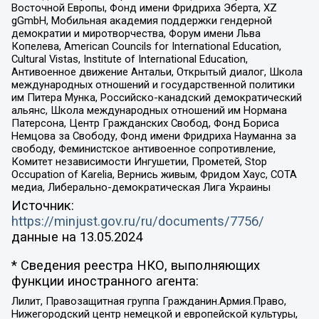
Восточной Европы, Фонд имени Фридриха Эберта, XZ
gGmbH, Мобильная академия поддержки гендерной
демократии и миротворчества, Форум имени Льва
Копелева, American Councils for International Education,
Cultural Vistas, Institute of International Education,
Антивоенное движение Антальи, Открытый диалог, Школа
международных отношений и государственной политики
им Питера Мунка, Российско-канадский демократический
альянс, Школа международных отношений им Нормана
Патерсона, Центр Гражданских Свобод, Фонд Бориса
Немцова за Свободу, Фонд имени Фридриха Науманна за
свободу, Феминистское антивоенное сопротивление,
Комитет независимости Ингушетии, Прометей, Stop
Occupation of Karelia, Вернись живым, Фридом Хаус, СОТА
медиа, Либерально-демократическая Лига Украины
Источник:
https://minjust.gov.ru/ru/documents/7756/
данные на
13.05.2024
* Сведения реестра НКО, выполняющих
функции иностранного агента:
Лилит, Правозащитная группа Гражданин.Армия.Право,
Нижегородский центр немецкой и европейской культуры,