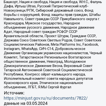
Башкорт, Нация и свобода, Нация и свобода, W.H.С., Фалунь
Дафа, Иртыш Ultras, Русский Патриотический клуб-
Новокузнецк/РПК, Сибирский державный союз, Фонд
борьбы с коррупцией, Фонд защиты прав граждан, Штабы
Навального, Совет граждан СССР Прикубанского округа г.
Краснодара, Мужское государство, Народное
объединение русского движения, Народное движение
Адат, Народный совет граждан РСФСР СССР
Архангельской области, Проект Штурм, Граждане СССР,
Держава Союз Советских Светлых Родов, Совет Советских
Социалистических Районов, Meta Platforms Inc, Facebook,
Instagram, WhatsApp, СИЧ-С14, Добровольческое
Движение Организации украинских националистов, Черный
Комитет, Татарстанское Региональное Всетатарское
общественное движение, Невоград, Молодежное
Демократическое Движение Весна, Верховный Совет
Татарской Автономной Советской Социалистической
Республики, Конгресс ойрат-калмыцкого народа,
Исполнительный комитет совета народных депутатов
Красноярского края, Этническое национальное
объединение, ЛГБТ, Я.МЫ Сергей Фургал
Источник:
https://minjust.gov.ru/ru/documents/7822/
данные на
03.05.2024