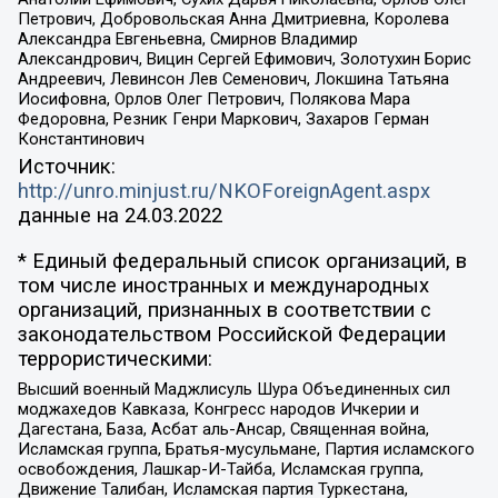
Петрович, Добровольская Анна Дмитриевна, Королева
Александра Евгеньевна, Смирнов Владимир
Александрович, Вицин Сергей Ефимович, Золотухин Борис
Андреевич, Левинсон Лев Семенович, Локшина Татьяна
Иосифовна, Орлов Олег Петрович, Полякова Мара
Федоровна, Резник Генри Маркович, Захаров Герман
Константинович
Источник:
http://unro.minjust.ru/NKOForeignAgent.aspx
данные на
24.03.2022
* Единый федеральный список организаций, в
том числе иностранных и международных
организаций, признанных в соответствии с
законодательством Российской Федерации
террористическими:
Высший военный Маджлисуль Шура Объединенных сил
моджахедов Кавказа, Конгресс народов Ичкерии и
Дагестана, База, Асбат аль-Ансар, Священная война,
Исламская группа, Братья-мусульмане, Партия исламского
освобождения, Лашкар-И-Тайба, Исламская группа,
Движение Талибан, Исламская партия Туркестана,