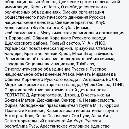
общенациональный союз, Движение против нелегальной
иммиграции, Кровь и Честь, О свободе совести и о
религиозных объединениях, Омская организация
общественного политического движения Русское
национальное единство, Северное Братство, Клуб
Болельщиков Футбольного Клуба Динамо,
Файзрахманисты, Мусульманская религиозная организация
п. Боровский, Община Коренного Русского народа
Щелковского района, Правый сектор, УНА - УНСО,
Украинская повстанческая армия, Тризуб им. Степана
Бандеры, Братство, Белый Крест, Misanthropic division,
Религиозное объединение последователей инглиизма,
Народная Социальная Инициатива, TulaSkins,
Этнополитическое объединение Русские, Русское
национальное объединение Атака, Мечеть Мирмамеда,
Община Коренного Русского народа г. Астрахани, ВОЛЯ,
Меджлис крымскотатарского народа, Рубеж Севера, ТОЙС,
О противодействии экстремистской деятельности,
РЕВТАТПОД, Артподготовка, Штольц, В честь иконы
Божией Матери Державная, Сектор 16, Независимость,
Фирма, Молодежная правозащитная группа МПГ, Курсом
Правды и Единения, Каракольская инициативная группа,
Автоград Крю, Союз Славянских Сил Руси, Алля-Аят,
Благотворительный пансионат Ак Умут, Русская
республика Русь, Арестантское уголовное единство,