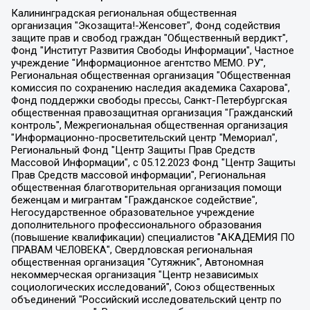
Калининградская региональная общественная организация "Экозащита!-Женсовет", Фонд содействия защите прав и свобод граждан "Общественный вердикт", Фонд "Институт Развития Свободы Информации", Частное учреждение "Информационное агентство МЕМО. РУ", Региональная общественная организация "Общественная комиссия по сохранению наследия академика Сахарова", Фонд поддержки свободы прессы, Санкт-Петербургская общественная правозащитная организация "Гражданский контроль", Межрегиональная общественная организация "Информационно-просветительский центр "Мемориал", Региональный Фонд "Центр Защиты Прав Средств Массовой Информации", с 05.12.2023 Фонд "Центр Защиты Прав Средств массовой информации", Региональная общественная благотворительная организация помощи беженцам и мигрантам "Гражданское содействие", Негосударственное образовательное учреждение дополнительного профессионального образования (повышение квалификации) специалистов "АКАДЕМИЯ ПО ПРАВАМ ЧЕЛОВЕКА", Свердловская региональная общественная организация "Сутяжник", Автономная некоммерческая организация "Центр независимых социологических исследований", Союз общественных объединений "Российский исследовательский центр по правам человека", Региональное общественное учреждение научно-информационный центр "МЕМОРИАЛ", Некоммерческая организация "Фонд защиты гласности", Автономная некоммерческая организация "Институт прав человека", Городская общественная организация "Екатеринбургское общество "МЕМОРИАЛ", Городская общественная организация "Рязанское историко-просветительское и правозащитное общество "Мемориал" (Рязанский Мемориал), Челябинский региональный орган общественной самодеятельности – женское общественное объединение "Женщины Евразии", Челябинский региональный орган общественной самодеятельности "Уральская правозащитная группа", Фонд содействия защите здоровья и социальной справедливости имени Андрея Рылькова, Автономная Некоммерческая Организация "Аналитический Центр Юрия Левады", Автономная некоммерческая организация социальной поддержки населения "Проект Апрель", Региональная общественная организация помощи женщинам и детям, находящимся в кризисной ситуации "Информационно-методический центр "Анна", Фонд содействия развитию массовых коммуникаций и правовому просвещению "Так-так-Так", Фонд содействия устойчивому развитию "Серебряная тайга", Свердловский региональный общественный фонд социальных проектов "Новое время", "Idel.Реалии", Кавказ.Реалии, Крым.Реалии, Телеканал Настоящее Время, Татаро-башкирская служба Радио Свобода (Azatliq Radiosi), Радио Свободная Европа/Радио Свобода (PCE/PC), "Сибирь.Реалии", "Фактограф", Благотворительный фонд помощи осужденным и их семьям, Автономная некоммерческая организация "Институт глобализации и социальных движений", Фонд "В защиту прав заключенных", Частное учреждение "Центр поддержки и содействия развитию средств массовой информации", Пензенский региональный общественный благотворительный фонд "Гражданский союз", "Север.Реалии", Некоммерческая организация Фонд "Правовая инициатива", Общество с ограниченной ответственностью "Радио Свободная Европа/Радио Свобода", Чешское информационное агентство "MEDIUM-ORIENT", Красноярская региональная общественная организация "Мы против СПИДа", Камалягин Денис Николаевич, Маркелов Сергей Евгеньевич, Пономарев Лев Александрович, Савицкая Людмила Алексеевна, Автономная некоммерческая организация "Центр по работе с проблемой насилия "НАСИЛИЮ.НЕТ", Межрегиональный профессиональный союз работников здравоохранения "Альянс врачей", Юридическое лицо, зарегистрированное в Латвийской Республике, SIA "Medusa Project" (регистрационный номер 40103797863, дата регистрации 10.06.2014), Некоммерческая организация "Фонд по борьбе с коррупцией", Автономная некоммерческая организация "Институт права и публичной политики", Баданин Роман Сергеевич, Гликин Максим Александрович, Железнова Мария Михайловна, Лукьянова Юлия Сергеевна, Маетная Елизавета Витальевна, Маняхин Петр Борисович, Чуракова Ольга Владимировна, Ярош Юлия Петровна, Юридическое лицо "The Insider SIA", зарегистрированное в Риге, Латвийская Республика (дата регистрации 26.06.2015), являющееся администратором доменного имени интернет-издания "The Insider SIA", https://theins.ru, Постернак Алексей Евгеньевич, Рубин Михаил Аркадьевич, Анин Роман Александрович, Юридическое лицо Istories fonds, зарегистрированное в Латвийской Республике (регистрационный номер 50008295751, дата регистрации 24.02.2020), Великовский Дмитрий Александрович, Долинина Ирина Николаевна, Мароховская Алеся Алексеевна, Шлейнов Роман Юрьевич, Шмагун Олеся Валентиновна, Общество с ограниченной ответственностью "Альтаир 2021", Общество с ограниченной ответственностью "Вега 2021", Общество с ограниченной ответственностью "Главный редактор 2021", Общество с ограниченной ответственностью "Ромашки монолит", Важенков Артем Валерьевич, Ивановская областная общественная организация "Центр гендерных исследований", Гурман Юрий Альбертович, Медиапроект "ОВД-Инфо", Егоров Владимир Владимирович, Жилинский Владимир Александрович, Общество с ограниченной ответственностью "ЗП", Иванова София Юрьевна, Карезина Инна Павловна, Кильтау Екатерина Викторовна, Петров Алексей Викторович, Пискунов Сергей Евгеньевич, Смирнов Сергей Сергеевич, Тихонов Михаил Сергеевич, Общество с ограниченной ответственностью "ЖУРНАЛИСТ-ИНОСТРАННЫЙ АГЕНТ", Арапова Галина Юрьевна, Вольтская Татьяна Анатольевна, Американская компания "Mason G.E.S. Anonymous Foundation" (США), являющаяся владельцем интернет-издания https://mnews.world/, Компания "Stichting Bellingcat", зарегистрированная в Нидерландах (дата регистрации 11.07.2018), Захаров Андрей Вячеславович, Клепиковская Екатерина Дмитриевна, Общество с ограниченной ответственностью "МЕМО", Перл Роман Александрович, Симонов Евгений Алексеевич, Соловьева Елена Анатольевна, Сотников Даниил Владимирович, Сурначева Елизавета Дмитриевна, Автономная некоммерческая организация по защите прав человека и информированию населения "Якутия – Наше Мнение", Общество с ограниченной ответственностью "Москоу диджитал медиа", с 26.01.2023 Общество с ограниченной ответственностью "Чайка Белые сады", Ветошкина Валерия Валерьевна, Заговора Максим Александрович, Межрегиональное общественное движение "Российская ЛГБТ - сеть", Оленичев Максим Владимирович, Павлов Иван Юрьевич, Скворцова Елена Сергеевна, Общество с ограниченной ответственностью "Как бы инагент", Кочетков Игорь Викторович, Общество с ограниченной ответственностью "Честные выборы", Еланчик Олег Александрович, Общество с ограниченной ответственностью "Нобелевский призыв", Гималова Регина Эмилевна, Григорьев Андрей Валерьевич, Григорьева Алина Александровна, Ассоциация по содействию защите прав призывников, альтернативнослужащих и военнослужащих "Правозащитная группа "Гражданин.Армия.Право", Хисамова Регина Фаритовна, Автономная некоммерческая организация по реализации социально-правовых программ "Лилит", Дальневосточное общественное движение "Маяк", Санкт-Петербургская ЛГБТ-инициативная группа "Выход", Инициативная группа ЛГБТ+ "Реверс", Алексеев Андрей Викторович, Бекбулатова Таисия Львовна, Беляев Иван Михайлович, Владыкина Елена Сергеевна, Гельман Марат Александрович, Никульшина Вероника Юрьевна, Толоконникова Надежда Андреевна, Шендерович Виктор Анатольевич, Общество с ограниченной ответственностью "Данное сообщение", Общество с ограниченной ответственностью Издательский дом "Новая глава", Айнбиндер Александра Александровна, Московский комьюнити-центр для ЛГБТ+инициатив, Благотворительный фонд развития филантропии, Deutsche Welle (Германия, Kurt-Schumacher-Strasse 3, 53113 Bonn), Борзунова Мария Михайловна, Воробьев Виктор Викторович, Голубева Анна Львовна, Константинова Алла Михайловна, Малкова Ирина Владимировна, Мурадов Мурад Абдулгалимович, Осетинская Елизавета Николаевна, Понасенков Евгений Николаевич, Ганапольский Матвей Юрьевич, Киселев Евгений Алексеевич, Борухович Ирина Григорьевна, Дремин Иван Тимофеевич, Дубровский Дмитрий Викторович, Красноярская региональная общественная организация поддержки и развития альтернативных образовательных технологий и межкультурных коммуникаций "ИНТЕРРА", Маяковская Екатерина Алексеевна, Фейгин Марк Захарович, Филимонов Андрей Викторович, Дзугкоева Регина Николаевна, Доброхотов Роман Александрович, Дудь Юрий Александрович, Елкин Сергей Владимирович, Кругликов Кирилл Игоревич, Сабунаева Мария Леонидовна, Семенов Алексей Владимирович, Шаинян Карен Багратович, Шульман Екатерина Михайловна, Асафьев Артур Валерьевич, Вахштайн Виктор Семенович, Венедиктов Алексей Алексеевич, Лушникова Екатерина Евгеньевна, Волков Леонид Михайлович, Невзоров Александр Глебович, Пархоменко Сергей Борисович, Сироткин Ярослав Николаевич, Кара-Мурза Владимир Владимирович, Баранова Наталья Владимировна, Гозман Леонид Яковлевич, Кагарлицкий Борис Юльевич, Климарев Михаил Валерьевич, Милов Владимир Станиславович, Автономная некоммерческая организация Краснодарский центр современного искусства "Типография", Моргенштерн Алишер Тагирович, Соболь Любовь Эдуардовна, Общество с ограниченной ответственностью "ЛИЗА НОРМ", Каспаров Гарри Кимович, Ходорковский Михаил Борисович, Общество с ограниченной ответственностью "Апрельские тезисы", Данилович Ирина Брониславовна, Кашин Олег Владимирович, Петров Николай Владимирович, Пивоваров Алексей Владимирович, Соколов Михаил Владимирович, Цветкова Юлия Владимировна, Чичваркин Евгений Александрович, Комитет против пыток/Команда против пыток, Общество с ограниченной ответственностью "Первый научный", Общество с ограниченной ответственностью "Вертолет и ко", Белоцерковская Вероника Борисовна, Кац Максим Евгеньевич, Лазарева Татьяна Юрьевна, Шаведдинов Руслан Табризович, Яшин Илья Валерьевич, Общество с ограниченной ответственностью "Иноагент ААВ", Алешковский Дмитрий Петрович, Альбац Евгения Марковна, Быков Дмитрий Львович, Галямина Юлия Евгеньевна, Лойко Сергей Леонидович, Мартынов Кирилл Константинович, Медведев Сергей Александрович, Крашенинников Федор Геннадиевич, Гордеева Катерина Вл