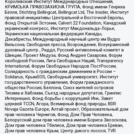
Королевский Институт Международных Отношений,
КРИМСЬКА ПРАВОЗАХИСНА ГРУПА, Фонд имени Генриха
Бёлля, Stichting Bellingcat, Bellingcat Ltd, The Insider, Институт
правовой инициативы Центральной и Восточной Европы,
Фонд Открытой Эстонии, Calvert 22 Foundation, Канадский
украинский конгресс, Институт Макдональда-Лорье,
Украинская национальная федерация Канады,
Декабристы, Международный научный центр им Вудро
Вильсона, Свободная пресса, Возрождение, Всеукраинский
духовный центр , Риддл, Русский антивоенный комитет в
Швеции, Проект Медуза, Фонд Андрея Сахарова, Форум
свободной России, Лига Свободных Наций, Transparеncy
International, Форум Свободных Народов ПостРоссии,
Солидарность с гражданским движением в России –
Solidarus, КрымSOS, Свободный университет, Институт
государственного управления, Форум гражданского
общества Россия, Беллона, Союз жителей островов
Тисима и Хабомаи, Съезд народных депутатов, Гринпис
Интернешнл, Фонд борьбы с коррупцией Инк, Завет
церквей TCCN, Агора, Всемирный фонд природы, BDR
Novaja Gazeta-Europe, Алтай проект, Образовательный дом
прав человека Чернигов, Фонд Дом Прав Человека,
Белорусский дом прав человека имени Бориса Звозскова,
Дом прав человека Тбилиси, Дом прав человека Ереван,
Дом прав человека Крым, Центр дикого лосося, TVR