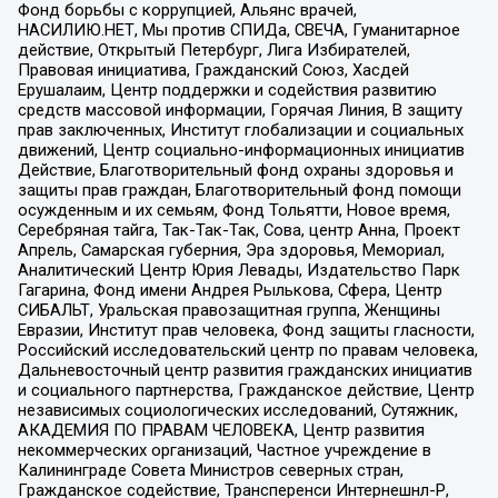
Фонд борьбы с коррупцией, Альянс врачей,
НАСИЛИЮ.НЕТ, Мы против СПИДа, СВЕЧА, Гуманитарное
действие, Открытый Петербург, Лига Избирателей,
Правовая инициатива, Гражданский Союз, Хасдей
Ерушалаим, Центр поддержки и содействия развитию
средств массовой информации, Горячая Линия, В защиту
прав заключенных, Институт глобализации и социальных
движений, Центр социально-информационных инициатив
Действие, Благотворительный фонд охраны здоровья и
защиты прав граждан, Благотворительный фонд помощи
осужденным и их семьям, Фонд Тольятти, Новое время,
Серебряная тайга, Так-Так-Так, Сова, центр Анна, Проект
Апрель, Самарская губерния, Эра здоровья, Мемориал,
Аналитический Центр Юрия Левады, Издательство Парк
Гагарина, Фонд имени Андрея Рылькова, Сфера, Центр
СИБАЛЬТ, Уральская правозащитная группа, Женщины
Евразии, Институт прав человека, Фонд защиты гласности,
Российский исследовательский центр по правам человека,
Дальневосточный центр развития гражданских инициатив
и социального партнерства, Гражданское действие, Центр
независимых социологических исследований, Сутяжник,
АКАДЕМИЯ ПО ПРАВАМ ЧЕЛОВЕКА, Центр развития
некоммерческих организаций, Частное учреждение в
Калининграде Совета Министров северных стран,
Гражданское содействие, Трансперенси Интернешнл-Р,