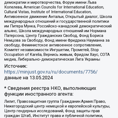
демократии и миротворчества, Форум имени Льва
Копелева, American Councils for International Education,
Cultural Vistas, Institute of International Education,
Антивоенное движение Антальи, Открытый диалог, Школа
международных отношений и государственной политики
им Питера Мунка, Российско-канадский демократический
альянс, Школа международных отношений им Нормана
Патерсона, Центр Гражданских Свобод, Фонд Бориса
Немцова за Свободу, Фонд имени Фридриха Науманна за
свободу, Феминистское антивоенное сопротивление,
Комитет независимости Ингушетии, Прометей, Stop
Occupation of Karelia, Вернись живым, Фридом Хаус, СОТА
медиа, Либерально-демократическая Лига Украины
Источник:
https://minjust.gov.ru/ru/documents/7756/
данные на
13.05.2024
* Сведения реестра НКО, выполняющих
функции иностранного агента:
Лилит, Правозащитная группа Гражданин.Армия.Право,
Нижегородский центр немецкой и европейской культуры,
Центр гендерных исследований, Фонд защиты прав
граждан Штаб, Институт права и публичной политики,