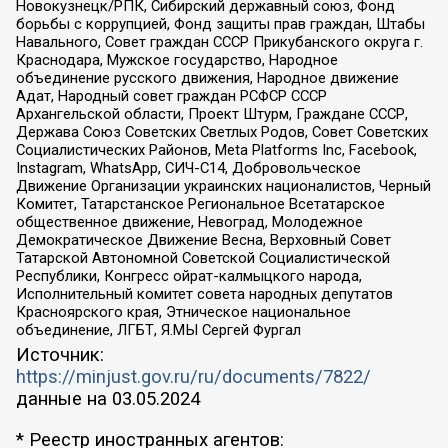
Новокузнецк/РПК, Сибирский державный союз, Фонд
борьбы с коррупцией, Фонд защиты прав граждан, Штабы
Навального, Совет граждан СССР Прикубанского округа г.
Краснодара, Мужское государство, Народное
объединение русского движения, Народное движение
Адат, Народный совет граждан РСФСР СССР
Архангельской области, Проект Штурм, Граждане СССР,
Держава Союз Советских Светлых Родов, Совет Советских
Социалистических Районов, Meta Platforms Inc, Facebook,
Instagram, WhatsApp, СИЧ-С14, Добровольческое
Движение Организации украинских националистов, Черный
Комитет, Татарстанское Региональное Всетатарское
общественное движение, Невоград, Молодежное
Демократическое Движение Весна, Верховный Совет
Татарской Автономной Советской Социалистической
Республики, Конгресс ойрат-калмыцкого народа,
Исполнительный комитет совета народных депутатов
Красноярского края, Этническое национальное
объединение, ЛГБТ, Я.МЫ Сергей Фургал
Источник:
https://minjust.gov.ru/ru/documents/7822/
данные на
03.05.2024
* Реестр иностранных агентов: