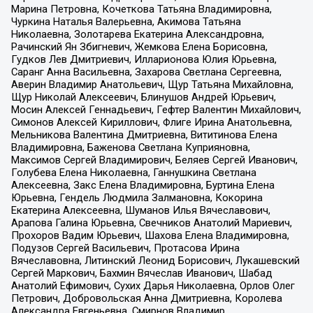
Марина Петровна, Кочеткова Татьяна Владимировна,
Чуркина Наталья Валерьевна, Акимова Татьяна
Николаевна, Золотарева Екатерина Александровна,
Рачинский Ян Збигневич, Жемкова Елена Борисовна,
Гудков Лев Дмитриевич, Илларионова Юлия Юрьевна,
Саранг Анна Васильевна, Захарова Светлана Сергеевна,
Аверин Владимир Анатольевич, Щур Татьяна Михайловна,
Щур Николай Алексеевич, Блинушов Андрей Юрьевич,
Мосин Алексей Геннадьевич, Гефтер Валентин Михайлович,
Симонов Алексей Кириллович, Флиге Ирина Анатольевна,
Мельникова Валентина Дмитриевна, Вититинова Елена
Владимировна, Баженова Светлана Куприяновна,
Максимов Сергей Владимирович, Беляев Сергей Иванович,
Голубева Елена Николаевна, Ганнушкина Светлана
Алексеевна, Закс Елена Владимировна, Буртина Елена
Юрьевна, Гендель Людмила Залмановна, Кокорина
Екатерина Алексеевна, Шуманов Илья Вячеславович,
Арапова Галина Юрьевна, Свечников Анатолий Мариевич,
Прохоров Вадим Юрьевич, Шахова Елена Владимировна,
Подузов Сергей Васильевич, Протасова Ирина
Вячеславовна, Литинский Леонид Борисович, Лукашевский
Сергей Маркович, Бахмин Вячеслав Иванович, Шабад
Анатолий Ефимович, Сухих Дарья Николаевна, Орлов Олег
Петрович, Добровольская Анна Дмитриевна, Королева
Александра Евгеньевна, Смирнов Владимир