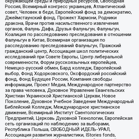
окружающей среды и природных ресурсов, Свободная
Россия, Всемирный конгресс украинцев, Атлантический
совет, Человек в беде, Европейский фонд за демократию,
Джеймстаунский фонд, Прожект Хармони, Родники
дракона, Врачи против насильственного извлечения
органов, Фалунь Дафа, Друзья Фалуньгун, Фалуньгун,
Коалиция по расследованию преследования в отношении
Фалуньгун в Китае, Всемирная организация по
расследованию преследований Фалуньгун, Пражский
гражданский центр, Ассоциация школ политических
исследований при Совете Европы, Центр либеральной
современности, Форум русскоязычных европейцев,
Немецко-русский обмен, Бард колледж, Европейский
выбор, Фонд Ходорковского, Оксфордский российский
фонд, Фонд Будущее России, Компания свободы
информации, Проект Медиа, Международное партнерство
за права человека, Духовное Управление Евангельских
Христиан Украинской Христианской Церкви, Новое
Поколение, Духовное Учебное Заведение Международный
Библейский Колледж, Международное христианское
движение, Всемирный Институт Саентологических
Предприятий, Церковь Духовной Технологии, Европейская
сеть организаций по наблюдению за выборами,
Республика Польша, СВОБОДНЫЙ ИДЕЛЬ-УРАЛ,
Ассоциация развития журналистики, IStories fonds,