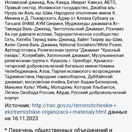
Исламский джихад, Аль-Каида, Имарат Кавказ, АБТО,
Правый сектор, Исламское государство, Джабха аль-
Нусра ли-Ахль аш-Шам, Народное ополчение имени К.
Минина и Д. Пожарского, Аджр от Аллаха Субхану уа
Тагьаля SHAM, АУМ Синрике, Муджахеды джамаата Ат-
Тавхида Валь-Джихад, Чистопольский Джамаат, Рохнамо
ба суи давлати исломи, Террористическое сообщество
Сеть, Катиба Таухид валь-Джихад, Хайят Тахрир аш-Шам,
Ахлю Сунна Валь Джамаа, National Socialism/White Power,
Артподготовка, Религиозная группа “Джамаат “Красный
пахарь”, Колумбайн, Хатлонский джамаат, Мусульманская
религиозная группа п. Кушкуль г. Оренбург, Крымско-
татарский добровольческий батальон имени Номана
Челебиджихана, Азов, Партия исламского возрождения
Таджикистана, Народная самооборона, Дуббайский
джамаат, московская ячейка, Батал-Хаджи Белхороев,
Маньяки Культ Убийц, Молодёжь Которая Улыбается,
Легион Свобода России, Айдар, Русский добровольческий
корпус
Источник:
http://nac.gov.ru/terroristicheskie-i-
ekstremistskie-organizacii-i-materialy.html
данные
на
16.11.2023
* Перечень общественных объединений и