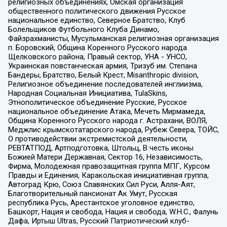
религиозных объединениях, Омская организация
общественного политического движения Русское
национальное единство, Северное Братство, Клуб
Болельщиков Футбольного Клуба Динамо,
Файзрахманисты, Мусульманская религиозная организация
п. Боровский, Община Коренного Русского народа
Щелковского района, Правый сектор, УНА - УНСО,
Украинская повстанческая армия, Тризуб им. Степана
Бандеры, Братство, Белый Крест, Misanthropic division,
Религиозное объединение последователей инглиизма,
Народная Социальная Инициатива, TulaSkins,
Этнополитическое объединение Русские, Русское
национальное объединение Атака, Мечеть Мирмамеда,
Община Коренного Русского народа г. Астрахани, ВОЛЯ,
Меджлис крымскотатарского народа, Рубеж Севера, ТОЙС,
О противодействии экстремистской деятельности,
РЕВТАТПОД, Артподготовка, Штольц, В честь иконы
Божией Матери Державная, Сектор 16, Независимость,
Фирма, Молодежная правозащитная группа МПГ, Курсом
Правды и Единения, Каракольская инициативная группа,
Автоград Крю, Союз Славянских Сил Руси, Алля-Аят,
Благотворительный пансионат Ак Умут, Русская
республика Русь, Арестантское уголовное единство,
Башкорт, Нация и свобода, Нация и свобода, W.H.С., Фалунь
Дафа, Иртыш Ultras, Русский Патриотический клуб-