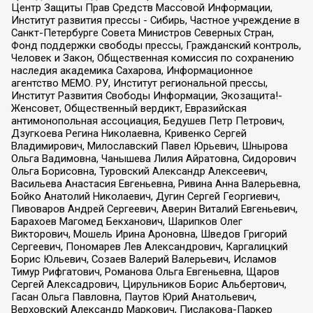
Центр Защиты Прав Средств Массовой Информации,
Институт развития прессы - Сибирь, Частное учреждение в
Санкт-Петербурге Совета Министров Северных Стран,
Фонд поддержки свободы прессы, Гражданский контроль,
Человек и Закон, Общественная комиссия по сохранению
наследия академика Сахарова, Информационное
агентство МЕМО. РУ, Институт региональной прессы,
Институт Развития Свободы Информации, Экозащита!-
Женсовет, Общественный вердикт, Евразийская
антимонопольная ассоциация, Бедушев Петр Петрович,
Дзугкоева Регина Николаевна, Кривенко Сергей
Владимирович, Милославский Павел Юрьевич, Шнырова
Ольга Вадимовна, Чанышева Лилия Айратовна, Сидорович
Ольга Борисовна, Туровский Александр Алексеевич,
Васильева Анастасия Евгеньевна, Ривина Анна Валерьевна,
Бойко Анатолий Николаевич, Дугин Сергей Георгиевич,
Пивоваров Андрей Сергеевич, Аверин Виталий Евгеньевич,
Барахоев Магомед Бекханович, Шарипков Олег
Викторович, Мошель Ирина Ароновна, Шведов Григорий
Сергеевич, Пономарев Лев Александрович, Каргалицкий
Борис Юльевич, Созаев Валерий Валерьевич, Исламов
Тимур Рифгатович, Романова Ольга Евгеньевна, Щаров
Сергей Алексадрович, Цирульников Борис Альбертович,
Гасан Ольга Павловна, Паутов Юрий Анатольевич,
Верховский Александр Маркович, Пислакова-Паркер