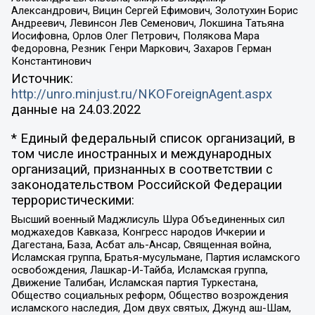
Александрович, Вицин Сергей Ефимович, Золотухин Борис
Андреевич, Левинсон Лев Семенович, Локшина Татьяна
Иосифовна, Орлов Олег Петрович, Полякова Мара
Федоровна, Резник Генри Маркович, Захаров Герман
Константинович
Источник:
http://unro.minjust.ru/NKOForeignAgent.aspx
данные на
24.03.2022
* Единый федеральный список организаций, в
том числе иностранных и международных
организаций, признанных в соответствии с
законодательством Российской Федерации
террористическими:
Высший военный Маджлисуль Шура Объединенных сил
моджахедов Кавказа, Конгресс народов Ичкерии и
Дагестана, База, Асбат аль-Ансар, Священная война,
Исламская группа, Братья-мусульмане, Партия исламского
освобождения, Лашкар-И-Тайба, Исламская группа,
Движение Талибан, Исламская партия Туркестана,
Общество социальных реформ, Общество возрождения
исламского наследия, Дом двух святых, Джунд аш-Шам,