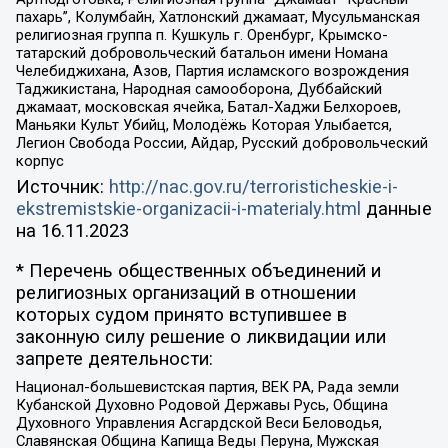
пахарь”, Колумбайн, Хатлонский джамаат, Мусульманская
религиозная группа п. Кушкуль г. Оренбург, Крымско-
татарский добровольческий батальон имени Номана
Челебиджихана, Азов, Партия исламского возрождения
Таджикистана, Народная самооборона, Дуббайский
джамаат, московская ячейка, Батал-Хаджи Белхороев,
Маньяки Культ Убийц, Молодёжь Которая Улыбается,
Легион Свобода России, Айдар, Русский добровольческий
корпус
Источник:
http://nac.gov.ru/terroristicheskie-i-
ekstremistskie-organizacii-i-materialy.html
данные
на
16.11.2023
* Перечень общественных объединений и
религиозных организаций в отношении
которых судом принято вступившее в
законную силу решение о ликвидации или
запрете деятельности:
Национал-большевистская партия, ВЕК РА, Рада земли
Кубанской Духовно Родовой Державы Русь, Община
Духовного Управления Асгардской Веси Беловодья,
Славянская Община Капища Веды Перуна, Мужская