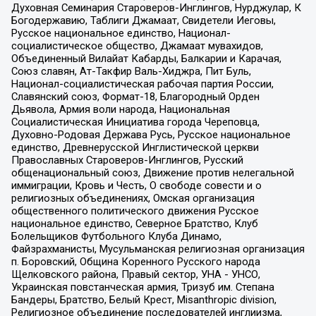
Духовная Семинария Староверов-Инглингов, Нурджулар, К
Богодержавию, Таблиги Джамаат, Свидетели Иеговы,
Русское национальное единство, Национал-
социалистическое общество, Джамаат мувахидов,
Объединенный Вилайат Кабарды, Балкарии и Карачая,
Союз славян, Ат-Такфир Валь-Хиджра, Пит Буль,
Национал-социалистическая рабочая партия России,
Славянский союз, Формат-18, Благородный Орден
Дьявола, Армия воли народа, Национальная
Социалистическая Инициатива города Череповца,
Духовно-Родовая Держава Русь, Русское национальное
единство, Древнерусской Инглистической церкви
Православных Староверов-Инглингов, Русский
общенациональный союз, Движение против нелегальной
иммиграции, Кровь и Честь, О свободе совести и о
религиозных объединениях, Омская организация
общественного политического движения Русское
национальное единство, Северное Братство, Клуб
Болельщиков Футбольного Клуба Динамо,
Файзрахманисты, Мусульманская религиозная организация
п. Боровский, Община Коренного Русского народа
Щелковского района, Правый сектор, УНА - УНСО,
Украинская повстанческая армия, Тризуб им. Степана
Бандеры, Братство, Белый Крест, Misanthropic division,
Религиозное объединение последователей инглиизма,