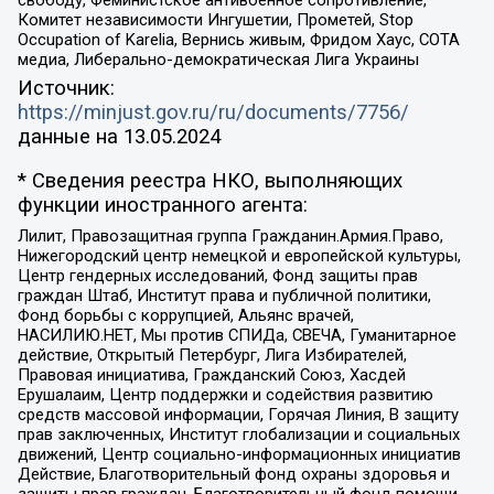
свободу, Феминистское антивоенное сопротивление,
Комитет независимости Ингушетии, Прометей, Stop
Occupation of Karelia, Вернись живым, Фридом Хаус, СОТА
медиа, Либерально-демократическая Лига Украины
Источник:
https://minjust.gov.ru/ru/documents/7756/
данные на
13.05.2024
* Сведения реестра НКО, выполняющих
функции иностранного агента:
Лилит, Правозащитная группа Гражданин.Армия.Право,
Нижегородский центр немецкой и европейской культуры,
Центр гендерных исследований, Фонд защиты прав
граждан Штаб, Институт права и публичной политики,
Фонд борьбы с коррупцией, Альянс врачей,
НАСИЛИЮ.НЕТ, Мы против СПИДа, СВЕЧА, Гуманитарное
действие, Открытый Петербург, Лига Избирателей,
Правовая инициатива, Гражданский Союз, Хасдей
Ерушалаим, Центр поддержки и содействия развитию
средств массовой информации, Горячая Линия, В защиту
прав заключенных, Институт глобализации и социальных
движений, Центр социально-информационных инициатив
Действие, Благотворительный фонд охраны здоровья и
защиты прав граждан, Благотворительный фонд помощи