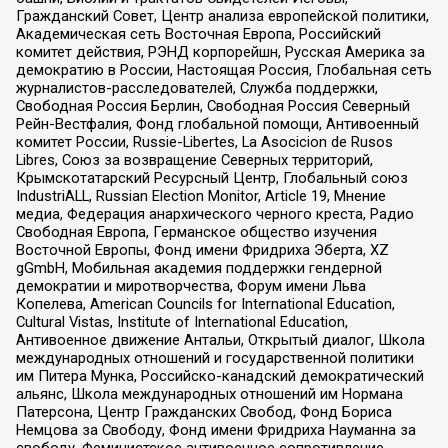
Гражданский Совет, Центр анализа европейской политики,
Академическая сеть Восточная Европа, Российский
комитет действия, РЭНД корпорейшн, Русская Америка за
демократию в России, Настоящая Россия, Глобальная сеть
журналистов-расследователей, Служба поддержки,
Свободная Россия Берлин, Свободная Россия Северный
Рейн-Вестфалия, Фонд глобальной помощи, Антивоенный
комитет России, Russie-Libertes, La Asocicion de Rusos
Libres, Союз за возвращение Северных территорий,
Крымскотатарский Ресурсный Центр, Глобальный союз
IndustriALL, Russian Election Monitor, Article 19, Мнение
медиа, Федерация анархического черного креста, Радио
Свободная Европа, Германское общество изучения
Восточной Европы, Фонд имени Фридриха Эберта, XZ
gGmbH, Мобильная академия поддержки гендерной
демократии и миротворчества, Форум имени Льва
Копелева, American Councils for International Education,
Cultural Vistas, Institute of International Education,
Антивоенное движение Антальи, Открытый диалог, Школа
международных отношений и государственной политики
им Питера Мунка, Российско-канадский демократический
альянс, Школа международных отношений им Нормана
Патерсона, Центр Гражданских Свобод, Фонд Бориса
Немцова за Свободу, Фонд имени Фридриха Науманна за