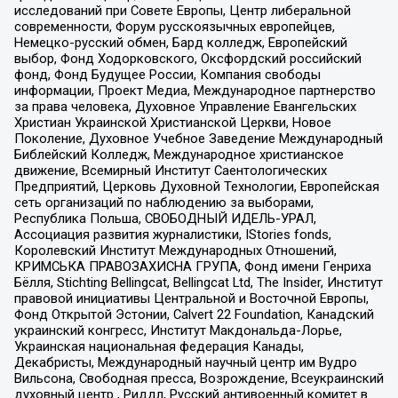
исследований при Совете Европы, Центр либеральной
современности, Форум русскоязычных европейцев,
Немецко-русский обмен, Бард колледж, Европейский
выбор, Фонд Ходорковского, Оксфордский российский
фонд, Фонд Будущее России, Компания свободы
информации, Проект Медиа, Международное партнерство
за права человека, Духовное Управление Евангельских
Христиан Украинской Христианской Церкви, Новое
Поколение, Духовное Учебное Заведение Международный
Библейский Колледж, Международное христианское
движение, Всемирный Институт Саентологических
Предприятий, Церковь Духовной Технологии, Европейская
сеть организаций по наблюдению за выборами,
Республика Польша, СВОБОДНЫЙ ИДЕЛЬ-УРАЛ,
Ассоциация развития журналистики, IStories fonds,
Королевский Институт Международных Отношений,
КРИМСЬКА ПРАВОЗАХИСНА ГРУПА, Фонд имени Генриха
Бёлля, Stichting Bellingcat, Bellingcat Ltd, The Insider, Институт
правовой инициативы Центральной и Восточной Европы,
Фонд Открытой Эстонии, Calvert 22 Foundation, Канадский
украинский конгресс, Институт Макдональда-Лорье,
Украинская национальная федерация Канады,
Декабристы, Международный научный центр им Вудро
Вильсона, Свободная пресса, Возрождение, Всеукраинский
духовный центр , Риддл, Русский антивоенный комитет в