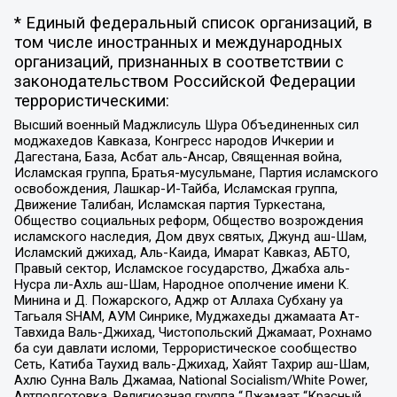
* Единый федеральный список организаций, в
том числе иностранных и международных
организаций, признанных в соответствии с
законодательством Российской Федерации
террористическими:
Высший военный Маджлисуль Шура Объединенных сил
моджахедов Кавказа, Конгресс народов Ичкерии и
Дагестана, База, Асбат аль-Ансар, Священная война,
Исламская группа, Братья-мусульмане, Партия исламского
освобождения, Лашкар-И-Тайба, Исламская группа,
Движение Талибан, Исламская партия Туркестана,
Общество социальных реформ, Общество возрождения
исламского наследия, Дом двух святых, Джунд аш-Шам,
Исламский джихад, Аль-Каида, Имарат Кавказ, АБТО,
Правый сектор, Исламское государство, Джабха аль-
Нусра ли-Ахль аш-Шам, Народное ополчение имени К.
Минина и Д. Пожарского, Аджр от Аллаха Субхану уа
Тагьаля SHAM, АУМ Синрике, Муджахеды джамаата Ат-
Тавхида Валь-Джихад, Чистопольский Джамаат, Рохнамо
ба суи давлати исломи, Террористическое сообщество
Сеть, Катиба Таухид валь-Джихад, Хайят Тахрир аш-Шам,
Ахлю Сунна Валь Джамаа, National Socialism/White Power,
Артподготовка, Религиозная группа “Джамаат “Красный