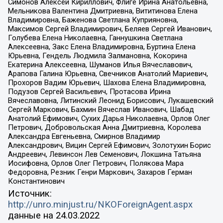
Симонов Алексей Кириллович, Флиге Ирина Анатольевна,
Мельникова Валентина Дмитриевна, Вититинова Елена
Владимировна, Баженова Светлана Куприяновна,
Максимов Сергей Владимирович, Беляев Сергей Иванович,
Голубева Елена Николаевна, Ганнушкина Светлана
Алексеевна, Закс Елена Владимировна, Буртина Елена
Юрьевна, Гендель Людмила Залмановна, Кокорина
Екатерина Алексеевна, Шуманов Илья Вячеславович,
Арапова Галина Юрьевна, Свечников Анатолий Мариевич,
Прохоров Вадим Юрьевич, Шахова Елена Владимировна,
Подузов Сергей Васильевич, Протасова Ирина
Вячеславовна, Литинский Леонид Борисович, Лукашевский
Сергей Маркович, Бахмин Вячеслав Иванович, Шабад
Анатолий Ефимович, Сухих Дарья Николаевна, Орлов Олег
Петрович, Добровольская Анна Дмитриевна, Королева
Александра Евгеньевна, Смирнов Владимир
Александрович, Вицин Сергей Ефимович, Золотухин Борис
Андреевич, Левинсон Лев Семенович, Локшина Татьяна
Иосифовна, Орлов Олег Петрович, Полякова Мара
Федоровна, Резник Генри Маркович, Захаров Герман
Константинович
Источник:
http://unro.minjust.ru/NKOForeignAgent.aspx
данные на
24.03.2022