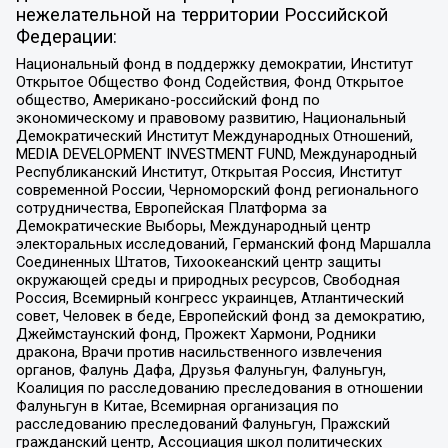
нежелательной на территории Российской
Федерации:
Национальный фонд в поддержку демократии, Институт
Открытое Общество Фонд Содействия, Фонд Открытое
общество, Американо-российский фонд по
экономическому и правовому развитию, Национальный
Демократический Институт Международных Отношений,
MEDIA DEVELOPMENT INVESTMENT FUND, Международный
Республиканский Институт, Открытая Россия, Институт
современной России, Черноморский фонд регионального
сотрудничества, Европейская Платформа за
Демократические Выборы, Международный центр
электоральных исследований, Германский фонд Маршалла
Соединенных Штатов, Тихоокеанский центр защиты
окружающей среды и природных ресурсов, Свободная
Россия, Всемирный конгресс украинцев, Атлантический
совет, Человек в беде, Европейский фонд за демократию,
Джеймстаунский фонд, Прожект Хармони, Родники
дракона, Врачи против насильственного извлечения
органов, Фалунь Дафа, Друзья Фалуньгун, Фалуньгун,
Коалиция по расследованию преследования в отношении
Фалуньгун в Китае, Всемирная организация по
расследованию преследований Фалуньгун, Пражский
гражданский центр, Ассоциация школ политических