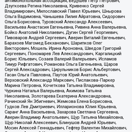
антимонопольная ассоциация, Бедушев Петр Петрович,
Дзугкоева Регина Николаевна, Кривенко Сергей
Владимирович, Милославский Павел Юрьевич, Шнырова
Ольга Вадимовна, Чанышева Лилия Айратовна, Сидорович
Ольга Борисовна, Туровский Александр Алексеевич,
Васильева Анастасия Евгеньевна, Ривина Анна Валерьевна,
Бойко Анатолий Николаевич, Дугин Сергей Георгиевич,
Пивоваров Андрей Сергеевич, Аверин Виталий Евгеньевич,
Барахоев Магомед Бекханович, Шарипков Олег
Викторович, Мошель Ирина Ароновна, Шведов Григорий
Сергеевич, Пономарев Лев Александрович, Каргалицкий
Борис Юльевич, Созаев Валерий Валерьевич, Исламов
Тимур Рифгатович, Романова Ольга Евгеньевна, Щаров
Сергей Алексадрович, Цирульников Борис Альбертович,
Гасан Ольга Павловна, Паутов Юрий Анатольевич,
Верховский Александр Маркович, Пислакова-Паркер
Марина Петровна, Кочеткова Татьяна Владимировна,
Чуркина Наталья Валерьевна, Акимова Татьяна
Николаевна, Золотарева Екатерина Александровна,
Рачинский Ян Збигневич, Жемкова Елена Борисовна,
Гудков Лев Дмитриевич, Илларионова Юлия Юрьевна,
Саранг Анна Васильевна, Захарова Светлана Сергеевна,
Аверин Владимир Анатольевич, Щур Татьяна Михайловна,
Щур Николай Алексеевич, Блинушов Андрей Юрьевич,
Мосин Алексей Геннадьевич, Гефтер Валентин Михайлович,