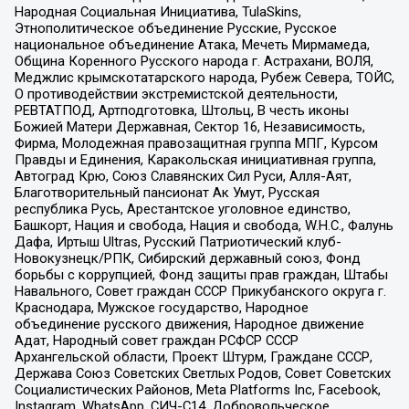
Народная Социальная Инициатива, TulaSkins,
Этнополитическое объединение Русские, Русское
национальное объединение Атака, Мечеть Мирмамеда,
Община Коренного Русского народа г. Астрахани, ВОЛЯ,
Меджлис крымскотатарского народа, Рубеж Севера, ТОЙС,
О противодействии экстремистской деятельности,
РЕВТАТПОД, Артподготовка, Штольц, В честь иконы
Божией Матери Державная, Сектор 16, Независимость,
Фирма, Молодежная правозащитная группа МПГ, Курсом
Правды и Единения, Каракольская инициативная группа,
Автоград Крю, Союз Славянских Сил Руси, Алля-Аят,
Благотворительный пансионат Ак Умут, Русская
республика Русь, Арестантское уголовное единство,
Башкорт, Нация и свобода, Нация и свобода, W.H.С., Фалунь
Дафа, Иртыш Ultras, Русский Патриотический клуб-
Новокузнецк/РПК, Сибирский державный союз, Фонд
борьбы с коррупцией, Фонд защиты прав граждан, Штабы
Навального, Совет граждан СССР Прикубанского округа г.
Краснодара, Мужское государство, Народное
объединение русского движения, Народное движение
Адат, Народный совет граждан РСФСР СССР
Архангельской области, Проект Штурм, Граждане СССР,
Держава Союз Советских Светлых Родов, Совет Советских
Социалистических Районов, Meta Platforms Inc, Facebook,
Instagram, WhatsApp, СИЧ-С14, Добровольческое