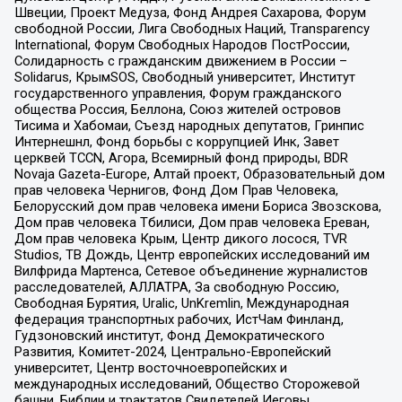
Швеции, Проект Медуза, Фонд Андрея Сахарова, Форум
свободной России, Лига Свободных Наций, Transparеncy
International, Форум Свободных Народов ПостРоссии,
Солидарность с гражданским движением в России –
Solidarus, КрымSOS, Свободный университет, Институт
государственного управления, Форум гражданского
общества Россия, Беллона, Союз жителей островов
Тисима и Хабомаи, Съезд народных депутатов, Гринпис
Интернешнл, Фонд борьбы с коррупцией Инк, Завет
церквей TCCN, Агора, Всемирный фонд природы, BDR
Novaja Gazeta-Europe, Алтай проект, Образовательный дом
прав человека Чернигов, Фонд Дом Прав Человека,
Белорусский дом прав человека имени Бориса Звозскова,
Дом прав человека Тбилиси, Дом прав человека Ереван,
Дом прав человека Крым, Центр дикого лосося, TVR
Studios, ТВ Дождь, Центр европейских исследований им
Вилфрида Мартенса, Сетевое объединение журналистов
расследователей, АЛЛАТРА, За свободную Россию,
Свободная Бурятия, Uralic, UnKremlin, Международная
федерация транспортных рабочих, ИстЧам Финланд,
Гудзоновский институт, Фонд Демократического
Развития, Комитет-2024, Центрально-Европейский
университет, Центр восточноевропейских и
международных исследований, Общество Сторожевой
башни, Библии и трактатов Свидетелей Иеговы,