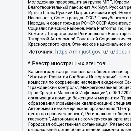
Молодежная правозащитная группа МПГ, Курсом П
Благотворительный пансионат Ак Умут, Русская ре
Иртыш Ultras, Русский Патриотический клуб-Нов
Навального, Совет граждан СССР Прикубанского 
Народный совет граждан РСФСР СССР Архангельск
Социалистических Районов, Meta Platforms Inc, 
Комитет, Татарстанское Региональное Всетатар
Татарской Автономной Советской Социалистическ
Красноярского края, Этническое национальное о
Источник:
https://minjust.gov.ru/ru/doc
* Реестр иностранных агентов:
Калининградская региональная общественная организация "Экозащита!-Женсовет", Фонд содействия защите прав и свобод граждан "Общественный вердикт", Фонд "Институт Развития Свободы Информации", Частное учреждение "Информационное агентство МЕМО. РУ", Региональная общественная организация "Общественная комиссия по сохранению наследия академика Сахарова", Фонд поддержки свободы прессы, Санкт-Петербургская общественная правозащитная организация "Гражданский контроль", Межрегиональная общественная организация "Информационно-просветительский центр "Мемориал", Региональный Фонд "Центр Защиты Прав Средств Массовой Информации", с 05.12.2023 Фонд "Центр Защиты Прав Средств массовой информации", Региональная общественная благотворительная организация помощи беженцам и мигрантам "Гражданское содействие", Негосударственное образовательное учреждение дополнительного профессионального образования (повышение квалификации) специалистов "АКАДЕМИЯ ПО ПРАВАМ ЧЕЛОВЕКА", Свердловская региональная общественная организация "Сутяжник", Автономная некоммерческая организация "Центр независимых социологических исследований", Союз общественных объединений "Российский исследовательский центр по правам человека", Региональное общественное учреждение научно-информационный центр "МЕМОРИАЛ", Некоммерческая организация "Фонд защиты гласности", Автономная некоммерческая организация "Институт прав человека", Городская общественная организация "Екатеринбургское общество "МЕМОРИАЛ", Городская общественная организация "Рязанское историко-просветительское и правозащитное общество "Мемориал" (Рязанский Мемориал), Челябинский региональный орган общественной самодеятельности – женское общественное объединение "Женщины Евразии", Челябинский региональный орган общественной самодеятельности "Уральская правозащитная группа", Фонд содействия защите здоровья и социальной справедливости имени Андрея Рылькова, Автономная Некоммерческая Организация "Аналитический Центр Юрия Левады", Автономная некоммерческая организация социальной поддержки населения "Проект Апрель", Региональная общественная организация помощи женщинам и детям, находящимся в кризисной ситуации "Информационно-методический центр "Анна", Фонд содействия развитию массовых коммуникаций и правовому просвещению "Так-так-Так", Фонд содействия устойчивому развитию "Серебряная тайга", Свердловский региональный общественный фонд социальных проектов "Новое время", "Idel.Реалии", Кавказ.Реалии, Крым.Реалии, Телеканал Настоящее Время, Татаро-башкирская служба Радио Свобода (Azatliq Radiosi), Радио Свободная Европа/Радио Свобода (PCE/PC), "Сибирь.Реалии", "Фактограф", Благотворительный фонд помощи осужденным и их семьям, Автономная некоммерческая организация "Институт глобализации и социальных движений", Фонд "В защиту прав заключенных", Частное учреждение "Центр поддержки и содействия развитию средств массовой информации", Пензенский региональный общественный благотворительный фонд "Гражданский союз", "Север.Реалии", Некоммерческая организация Фонд "Правовая инициатива", 