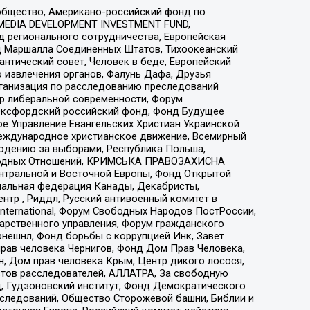
общество, Американо-российский фонд по
 MEDIA DEVELOPMENT INVESTMENT FUND,
 регионального сотрудничества, Европейская
 Маршалла Соединенных Штатов, Тихоокеанский
нтический совет, Человек в беде, Европейский
 извлечения органов, Фалунь Дафа, Друзья
рганизация по расследованию преследований
тр либеральной современности, Форум
 Оксфордский российский фонд, Фонд Будущее
е Управление Евангельских Христиан Украинской
еждународное христианское движение, Всемирный
людению за выборами, Республика Польша,
народных Отношений, КРИМСЬКА ПРАВОЗАХИСНА
ы Центральной и Восточной Европы, Фонд Открытой
иональная федерация Канады, Декабристы,
тр , Риддл, Русский антивоенный комитет в
nternational, Форум Свободных Народов ПостРоссии,
дарственного управления, Форум гражданского
рнешнл, Фонд борьбы с коррупцией Инк, Завет
прав человека Чернигов, Фонд Дом Прав Человека,
н, Дом прав человека Крым, Центр дикого лосося,
стов расследователей, АЛЛАТРА, За свободную
д, Гудзоновский институт, Фонд Демократического
сследований, Общество Сторожевой башни, Библии и