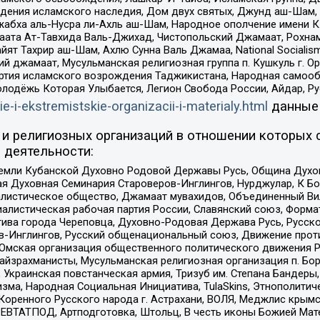
ения исламского наследия, Дом двух святых, Джунд аш-Шам, 
жабха аль-Нусра ли-Ахль аш-Шам, Народное ополчение имени К.
ата Ат-Тавхида Валь-Джихад, Чистопольский Джамаат, Рохнам
ят Тахрир аш-Шам, Ахлю Сунна Валь Джамаа, National Socialism
ий джамаат, Мусульманская религиозная группа п. Кушкуль г. 
ртия исламского возрождения Таджикистана, Народная самооб
олодёжь Которая Улыбается, Легион Свобода России, Айдар, Р
ie-i-ekstremistskie-organizacii-i-materialy.html
данные
и религиозных организаций в отношении которых 
 деятельности:
земли Кубанской Духовно Родовой Державы Русь, Община Духо
 Духовная Семинария Староверов-Инглингов, Нурджулар, К Бо
листическое общество, Джамаат мувахидов, Объединенный Вил
иалистическая рабочая партия России, Славянский союз, Форма
ива города Череповца, Духовно-Родовая Держава Русь, Русск
-Инглингов, Русский общенациональный союз, Движение против
 Омская организация общественного политического движения Р
йзрахманисты, Мусульманская религиозная организация п. Бо
краинская повстанческая армия, Тризуб им. Степана Бандеры, Бр
зма, Народная Социальная Инициатива, TulaSkins, Этнополитич
оренного Русского народа г. Астрахани, ВОЛЯ, Меджлис крымс
РЕВТАТПОД, Артподготовка, Штольц, В честь иконы Божией Мате