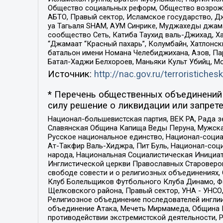
Общество социальных реформ, Общество возрожд
АБТО, Правый сектор, Исламское государство, Д
уа Тагьаля SHAM, АУМ Синрике, Муджахеды джама
сообщество Сеть, Катиба Таухид валь-Джихад, Хай
“Джамаат “Красный пахарь”, Колумбайн, Хатлонск
батальон имени Номана Челебиджихана, Азов, Па
Батал-Хаджи Белхороев, Маньяки Культ Убийц, М
Источник:
http://nac.gov.ru/terroristichesk
* Перечень общественных объединений 
силу решение о ликвидации или запрете
Национал-большевистская партия, ВЕК РА, Рада 
Славянская Община Капища Веды Перуна, Мужская
Русское национальное единство, Национал-социа
Ат-Такфир Валь-Хиджра, Пит Буль, Национал-соц
народа, Национальная Социалистическая Инициат
Инглистической церкви Православных Староверов
свободе совести и о религиозных объединениях,
Клуб Болельщиков Футбольного Клуба Динамо, Фа
Щелковского района, Правый сектор, УНА - УНСО, У
Религиозное объединение последователей инглии
объединение Атака, Мечеть Мирмамеда, Община К
противодействии экстремистской деятельности, 