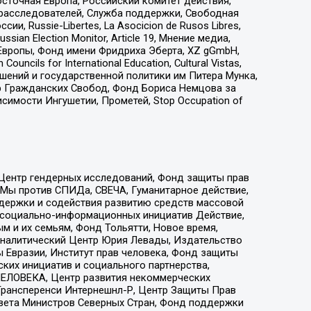
сточная Европа, Российский комитет действия,
-расследователей, Служба поддержки, Свободная
 Russie-Libertes, La Asocicion de Rusos Libres,
an Election Monitor, Article 19, Мнение медиа,
Европы, Фонд имени Фридриха Эберта, XZ gGmbH,
ls for International Education, Cultural Vistas,
ошений и государственной политики им Питера Мунка,
 Гражданских Свобод, Фонд Бориса Немцова за
имости Ингушетии, Прометей, Stop Occupation of
 Центр гендерных исследований, Фонд защиты прав
 Мы против СПИДа, СВЕЧА, Гуманитарное действие,
ддержки и содействия развитию средств массовой
р социально-информационных инициатив Действие,
 и их семьям, Фонд Тольятти, Новое время,
, Аналитический Центр Юрия Левады, Издательство
 Евразии, Институт прав человека, Фонд защиты
ких инициатив и социального партнерства,
ЕЛОВЕКА, Центр развития некоммерческих
 Трансперенси Интернешнл-Р, Центр Защиты Прав
овета Министров Северных Стран, Фонд поддержки