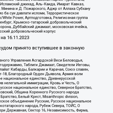
Исламский джихад, Аль-Каида, Имарат Кавказ,
 Минина и Д. Пожарского, Аджр от Аллаха Субхану
о ба суи давлати исломи, Террористическое
/White Power, Артподготовка, Религиозная группа
Оренбург, Крымско-татарский добровольческий
орона, Дуббайский джамаат, московская ячейка,
усский добровольческий корпус
 на
16.11.2023
судом принято вступившее в законную
вного Управления Асгардской Веси Беловодья,
годержавию, Таблиги Джамаат, Свидетели Иеговы,
айат Кабарды, Балкарии и Карачая, Союз славян,
т-18, Благородный Орден Дьявола, Армия воли
ое национальное единство, Древнерусской
 нелегальной иммиграции, Кровь и Честь, О
усское национальное единство, Северное Братство,
ровский, Община Коренного Русского народа
атство, Белый Крест, Misanthropic division,
еское объединение Русские, Русское национальное
котатарского народа, Рубеж Севера, ТОЙС, О
ри Державная, Сектор 16, Независимость, Фирма,