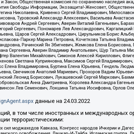
 и Закон, Общественная комиссия по сохранению наследия ак
звития Свободы Информации, Экозащита!-Женсовет, Общественн
Регина Николаевна, Кривенко Сергей Владимирович, Милославс
совна, Туровский Александр Алексеевич, Васильева Анастасия
Пивоваров Андрей Сергеевич, Аверин Виталий Евгеньевич, Бара
горий Сергеевич, Пономарев Лев Александрович, Каргалицкий 
ньевна, Щаров Сергей Алексадрович, Цирульников Борис Альбер
ислакова-Паркер Марина Петровна, Кочеткова Татьяна Владими
сандровна, Рачинский Ян Збигневич, Жемкова Елена Борисовна,
лана Сергеевна, Аверин Владимир Анатольевич, Щур Татьяна М
фтер Валентин Михайлович, Симонов Алексей Кириллович, Флиг
женова Светлана Куприяновна, Максимов Сергей Владимирович, 
кс Елена Владимировна, Буртина Елена Юрьевна, Гендель Людм
евна, Свечников Анатолий Мариевич, Прохоров Вадим Юрьевич
инский Леонид Борисович, Лукашевский Сергей Маркович, Бахм
Добровольская Анна Дмитриевна, Королева Александра Евгенье
евинсон Лев Семенович, Локшина Татьяна Иосифовна, Орлов Ол
ignAgent.aspx
данные на
24.03.2022
ций, в том числе иностранных и международных ор
ции террористическими:
ил моджахедов Кавказа, Конгресс народов Ичкерии и Дагеста
ламского освобождения, Лашкар-И-Тайба, Исламская группа, Дв