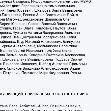
адемика Сахарова, Информационное агентство МЕМО.
ый вердикт, Евразийская антимонопольная
кий Павел Юрьевич, Шнырова Ольга Вадимовна,
 Евгеньевна, Ривина Анна Валерьевна, Бойко
хоев Магомед Бекханович, Шарипков Олег
Борис Юльевич, Созаев Валерий Валерьевич,
тович, Гасан Ольга Павловна, Паутов Юрий
ровна, Чуркина Наталья Валерьевна, Акимова
 Гудков Лев Дмитриевич, Илларионова Юлия
ихайловна, Щур Николай Алексеевич, Блинушов
е Ирина Анатольевна, Мельникова Валентина
Беляев Сергей Иванович, Голубева Елена
ила Залмановна, Кокорина Екатерина Алексеевна,
, Шахова Елена Владимировна, Подузов Сергей
ин Вячеслав Иванович, Шабад Анатолий Ефимович,
вна, Смирнов Владимир Александрович, Вицин
ег Петрович, Полякова Мара Федоровна, Резник
ганизаций, признанных в соответствии с
на, База, Асбат аль-Ансар, Священная война,
ижение Талибан, Исламская партия Туркестана,