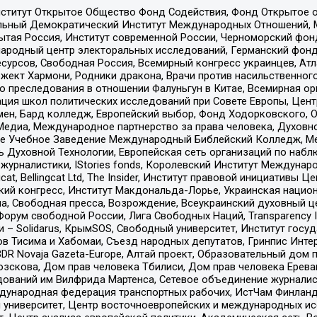
ститут Открытое Общество Фонд Содействия, Фонд Открытое 
альный Демократический Институт Международных Отношений,
тая Россия, Институт современной России, Черноморский фонд
родный центр электоральных исследований, Германский фонд
рсов, Свободная Россия, Всемирный конгресс украинцев, Атла
ект Хармони, Родники дракона, Врачи против насильственного
ию преследования в отношении Фалуньгун в Китае, Всемирная о
ация школ политических исследований при Совете Европы, Цен
мен, Бард колледж, Европейский выбор, Фонд Ходорковского,
едиа, Международное партнерство за права человека, Духовно
ое Учебное Заведение Международный Библейский Колледж, М
ь Духовной Технологии, Европейская сеть организаций по наб
урналистики, IStories fonds, Королевский Институт Между
gcat, Bellingcat Ltd, The Insider, Институт правовой инициатив
инский конгресс, Институт Макдональда-Лорье, Украинская нац
, Свободная пресса, Возрождение, Всеукраинский духовный цен
орум свободной России, Лига Свободных Наций, Transparеncy I
– Solidarus, КрымSOS, Свободный университет, Институт госу
в Тисима и Хабомаи, Съезд народных депутатов, Гринпис Инте
DR Novaja Gazeta-Europe, Алтай проект, Образовательный дом 
зскова, Дом прав человека Тбилиси, Дом прав человека Ерева
едований им Вилфрида Мартенса, Сетевое объединение журнали
Международная федерация транспортных рабочих, ИстЧам Финлан
й университет, Центр восточноевропейских и международных и