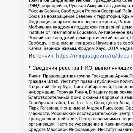
трактатов Свидетелей Иеговы, Гражданский Совет
РЭНД корпорейшн, Русская Америка за демократи
Россия Берлин, Свободная Россия Северный Рейн-В
Союз за возвращение Северных территорий, Крымско
Федерация анархического черного креста, Радио
Мобильная академия поддержки гендерной демократи
Institute of International Education, Антивоенн
Российско-канадский демократический альянс, 
Свободу, Фонд имени Фридриха Науманна за свобо
Karelia, Вернись живым, Фридом Хаус, СОТА меди
Источник:
https://minjust.gov.ru/ru/doc
* Сведения реестра НКО, выполняющих 
Лилит, Правозащитная группа Гражданин.Армия.П
граждан Штаб, Институт права и публичной поли
Открытый Петербург, Лига Избирателей, Правова
информации, Горячая Линия, В защиту прав закл
Благотворительный фонд охраны здоровья и защи
Серебряная тайга, Так-Так-Так, Сова, центр Анн
Парк Гагарина, Фонд имени Андрея Рылькова, Сф
гласности, Российский исследовательский центр 
Гражданское действие, Центр независимых соци
организаций, Частное учреждение в Калининград
Средств Массовой Информации, Институт развити