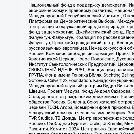
Национальный фонд в поддержку демократии, Ин
экономическому и правовому развитию, Национ
Международный Республиканский Институт, Откры
Платформа за Демократические Выборы, Междуна
центр защиты окружающей среды и природных ресу
фонд за демократию, Джеймстаунский фонд, Прож
Фалуньгун, Фалуньгун, Коалиция по расследован
Фалуньгун, Пражский гражданский центр, Ассоци
русскоязычных европейцев, Немецко-русский об
России, Компания свободы информации, Проект М
Христианской Церкви, Новое Поколение, Духовн
Институт Саентологических Предприятий, Церков
СВОБОДНЫЙ ИДЕЛЬ-УРАЛ, Ассоциация развития ж
ГРУПА, Фонд имени Генриха Бёлля, Stichting Bellin
Эстонии, Calvert 22 Foundation, Канадский укра
Международный научный центр им Вудро Вильсона
Швеции, Проект Медуза, Фонд Андрея Сахарова, Ф
Солидарность с гражданским движением в России 
общества Россия, Беллона, Союз жителей острово
церквей TCCN, Агора, Всемирный фонд природы, B
Белорусский дом прав человека имени Бориса Зво
TVR Studios, ТВ Дождь, Центр европейских иссл
Россию, Свободная Бурятия, Uralic, UnKremlin, 
Развития, Комитет-2024, Центрально-Европейски