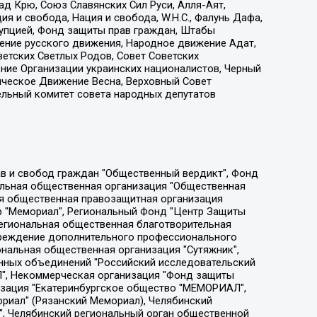
д Крю, Союз Славянских Сил Руси, Алля-Аят,
я и свобода, Нация и свобода, W.H.С., Фалунь Дафа,
рупцией, Фонд защиты прав граждан, Штабы
ение русского движения, Народное движение Адат,
етских Светлых Родов, Совет Советских
ение Организации украинских националистов, Черный
ическое Движение Весна, Верховный Совет
ельный комитет совета народных депутатов
ции социально-правовых программ "Лилит", Дальневосточное общественное движение "Маяк", Санкт-Петербургская ЛГБТ-инициативная группа "Выход", Инициативная группа ЛГБТ+ "Реверс", Алексеев Андрей Викторович, Бекбулатова Таисия Львовна, Беляев Иван Михайлович, Владыкина Елена Сергеевна, Гельман Марат Александрович, Никульшина Вероника Юрьевна, Толоконникова Надежда Андреевна, Шендерович Виктор Анатольевич, Общество с ограниченной ответственностью "Данное сообщение", Общество с ограниченной ответственностью Издательский дом "Новая глава", Айнбиндер Александра Александровна, Московский комьюнити-центр для ЛГБТ+инициатив, Благотворительный фонд развития филантропии, Deutsche Welle (Германия, Kurt-Schumacher-Strasse 3, 53113 Bonn), Борзунова Мария Михайловна, Воробьев Виктор Викторович, Голубева Анна Львовна, Константинова Алла Михайловна, Малкова Ирина Владимировна, Мурадов Мурад Абдулгалимович, Осетинская Елизавета Николаевна, Понасенков Евгений Николаевич, Ганапольский Матвей Юрьевич, Киселев Евгений Алексеевич, Борухович Ирина Григорьевна, Дремин Иван Тимофеевич, Дубровский Дмитрий Викторович, Красноярская региональная общественная организация поддержки и развития альтернативных образовательных технологий и межкультурных коммуникаций "ИНТЕРРА", Маяковская Екатерина Алексеевна, Фейгин Марк Захарович, Филимонов Андрей Викторович, Дзугкоева Регина Николаевна, Доброхотов Роман Александрович, Дудь Юрий Александрович, Елкин Сергей Владимирович, Кругликов Кирилл Игоревич, Сабунаева Мария Леонидовна, Семенов Алексей Владимирович, Шаинян Карен Багратович, Шульман Екатерина Михайловна, Асафьев Артур Валерьевич, Вахштайн Виктор Семенович, Венедиктов Алексей Алексеевич, Лушникова Екатерина Евгеньевна, Волков Леонид Михайлович, Невзоров Александр Глебович, Пархоменко Сергей Борисович, Сироткин Ярослав Николаевич, Кара-Мурза Владимир Владимирович, Баранова Наталья Владимировна, Гозман Леонид Яковлевич, Кагарлицкий Борис Юльевич, Климарев Михаил Валерьевич, Милов Владимир Станиславович, Автономная некоммерческая организация Краснодарский центр современного искусства "Типография", Моргенштерн Алишер Тагирович, Соболь Любовь Эдуардовна, Общество с ограниченной ответственностью "ЛИЗА НОРМ", Каспаров Гарри Кимович, Ходорковский Михаил Борисович, Общество с ограниченной ответственностью "Апрельские тезисы", Данилович Ирина Брониславовна, Кашин Олег Владимирович, Петров Николай Владимирович, Пивоваров Алексей Владимирович, Соколов Михаил Владимирович, Цветкова Юлия Владимировна, Чичваркин Евгений Александрович, Комитет против пыток/Команда против пыток, Общество с ограниченной ответственностью "Первый научный", Общество с ограниченной ответственностью "Вертолет и ко", Белоцерковская Вероника Борисовна, Кац Максим Евгеньевич, Лазарева Татьяна Юрьевна, Шаведдинов Руслан Табризович, Яшин Илья Валерьевич, Общество с ограниченной ответственностью "Иноагент ААВ", Алешковский Дмитрий Петрович, Альбац Евгения Марковна, Быков Дмитрий Львович, Галямина Юлия Евгеньевна, Лойко Сергей Леонидович, Мартынов Кирилл Константинович, Медведев Сергей Александрович, Крашенинников Федор Геннадиевич, Гордеева Катерина Вл