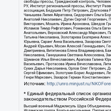
свободы прессы, Гражданский контроль, Человек
РУ, Институт региональной прессы, Институт Ра
ассоциация, Бедушев Петр Петрович, Дзугкоева 
Чанышева Лилия Айратовна, Сидорович Ольга Бори
Анатолий Николаевич, Дугин Сергей Георгиевич, 
Викторович, Мошель Ирина Ароновна, Шведов Гри
Исламов Тимур Рифгатович, Романова Ольга Евге
Анатольевич, Верховский Александр Маркович, П
Татьяна Николаевна, Золотарева Екатерина Алек
Юрьевна, Саранг Анна Васильевна, Захарова Свет
Андрей Юрьевич, Мосин Алексей Геннадьевич, Ге
Дмитриевна, Вититинова Елена Владимировна, Ба
Николаевна, Ганнушкина Светлана Алексеевна, За
Шуманов Илья Вячеславович, Арапова Галина Юрь
Васильевич, Протасова Ирина Вячеславовна, Лит
Сухих Дарья Николаевна, Орлов Олег Петрович, 
Сергей Ефимович, Золотухин Борис Андреевич, Л
Генри Маркович, Захаров Герман Константинович
Источник:
http://unro.minjust.ru/NKOFore
* Единый федеральный список организа
законодательством Российской Федера
Высший военный Маджлисуль Шура Объединенных с
Исламская группа, Братья-мусульмане, Партия ис