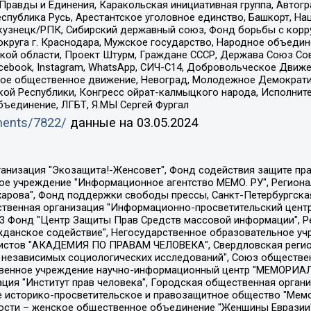
равды и Единения, Каракольская инициативная группа, Автогра
спублика Русь, Арестантское уголовное единство, Башкорт, Наци
окузнецк/РПК, Сибирский державный союз, Фонд борьбы с кор
округа г. Краснодара, Мужское государство, Народное объедин
ой области, Проект Штурм, Граждане СССР, Держава Союз Сов
Facebook, Instagram, WhatsApp, СИЧ-С14, Добровольческое Движ
ское общественное движение, Невоград, Молодежное Демократ
ой Республики, Конгресс ойрат-калмыцкого народа, Исполнит
бъединение, ЛГБТ, Я.МЫ Сергей Фургал
uments/7822/
данные на
03.05.2024
Общество с ограниченной ответственностью "Радио Свободная Европа/Радио Свобода", Чешское информационное агентство "MEDIUM-ORIENT", Красноярская региональная общественная организация "Мы против СПИДа", Камалягин Денис Николаевич, Маркелов Сергей Евгеньевич, Пономарев Лев Александрович, Савицкая Людмила Алексеевна, Автономная некоммерческая организация "Центр по работе с проблемой насилия "НАСИЛИЮ.НЕТ", Межрегиональный профессиональный союз работников здравоохранения "Альянс врачей", Юридическое лицо, зарегистрированное в Латвийской Республике, SIA "Medusa Project" (регистрационный номер 40103797863, дата регистрации 10.06.2014), Некоммерческая организация "Фонд по борьбе с коррупцией", Автономная некоммерческая организация "Институт права и публичной политики", Баданин Роман Сергеевич, Гликин Максим Александрович, Железнова Мария Михайловна, Лукьянова Юлия Сергеевна, Маетная Елизавета Витальевна, Маняхин Петр Борисович, Чуракова Ольга Владимировна, Ярош Юлия Петровна, Юридическое лицо "The Insider SIA", зарегистрированное в Риге, Латвийская Республика (дата регистрации 26.06.2015), являющееся администратором доменного имени интернет-издания "The Insider SIA", https://theins.ru, Постернак Алексей Евгеньевич, Рубин Михаил Аркадьевич, Анин Роман Александрович, Юридическое лицо Istories fonds, зарегистрированное в Латвийской Республике (регистрационный номер 50008295751, дата регистрации 24.02.2020), Великовский Дмитрий Александрович, Долинина Ирина Николаевна, Мароховская Алеся Алексеевна, Шлейнов Роман Юрьевич, Шмагун Олеся Валентиновна, Общество с ограниченной ответственностью "Альтаир 2021", Общество с ограниченной ответственностью "Вега 2021", Общество с ограниченной ответственностью "Главный редактор 2021", Общество с ограниченной ответственностью "Ромашки монолит", Важенков Артем Валерьевич, Ивановская областная общественная организация "Центр гендерных исследований", Гурман Юрий Альбертович, Медиапроект "ОВД-Инфо", Егоров Владимир Владимирович, Жилинский Владимир Александрович, Общество с ограниченной ответственностью "ЗП", Иванова София Юрьевна, Карезина Инна Павловна, Кильтау Екатерина Викторовна, Петров Алексей Викторович, Пискунов Сергей Евгеньевич, Смирнов Сергей Сергеевич, Тихонов Михаил Сергеевич, Общество с ограниченной ответственностью "ЖУРНАЛИСТ-ИНОСТРАННЫЙ АГЕНТ", Арапова Галина Юрьевна, Вольтская Татьяна Анатольевна, Американская компания "Mason G.E.S. Anonymous Foundation" (США), являющаяся владельцем интернет-издания https://mnews.world/, Компания "Stichting Bellingcat", зарегистрированная в Нидерландах (дата регистрации 11.07.2018), Захаров Андрей Вячеславович, Клепиковская Екатерина Дмитриевна, Общество с ограниченной ответственностью "МЕМО", Перл Роман Александрович, Симонов Евгений Алексеевич, Соловьева Елена Анатольевна, Сотников Даниил Владимирович, Сурначева Елизавета Дмитриевна, Автономная некоммерческая организация по защите прав человека и информированию населения "Якутия – Наше Мнение", Общество с ограниченной ответственностью "Москоу диджитал медиа", с 26.01.2023 Общество с ограниченной ответственностью "Чайка Белые сады", Ветошкина Валерия Валерьевна, Заговора Максим Александрович, Межрегиональное общественное движение "Российская ЛГБТ - сеть", Оленичев Максим Владимирович, Павлов Иван Юрьевич, Скворцова Елена Сергеевна, Общество с ограниченной ответственностью "Как бы инагент", Кочетков Игорь Викторович, Общество с ограниченной ответственностью "Честные выборы", Еланчик Олег Александрович, Общество с ограниченной ответственностью "Нобелевский призыв", Гималова Регина Эмилевна, Григорьев Андрей Валерьевич, Григорьева Алина Александровна, Ассоциация по содействию защите прав призывников, альтернативнослужащих и военнослужащих "Правозащитная группа "Гражданин.Армия.Право", Хисамова Регина Фаритовна, Автономная некоммерческая организация по реализа