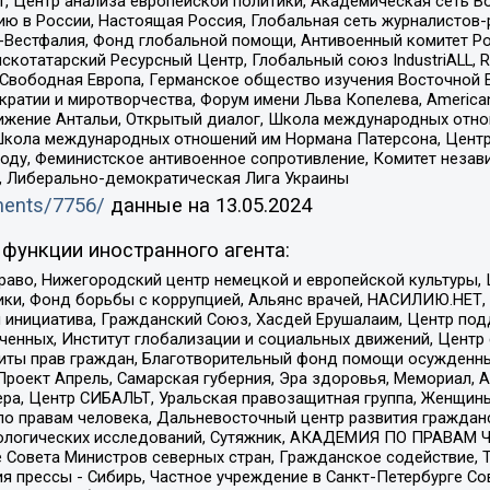
, Центр анализа европейской политики, Академическая сеть Во
ю в России, Настоящая Россия, Глобальная сеть журналистов
естфалия, Фонд глобальной помощи, Антивоенный комитет России,
татарский Ресурсный Центр, Глобальный союз IndustriALL, Russi
 Свободная Европа, Германское общество изучения Восточной 
и и миротворчества, Форум имени Льва Копелева, American Counci
ое движение Антальи, Открытый диалог, Школа международных отн
Школа международных отношений им Нормана Патерсона, Центр
ду, Феминистское антивоенное сопротивление, Комитет независ
а, Либерально-демократическая Лига Украины
uments/7756/
данные на
13.05.2024
функции иностранного агента:
раво, Нижегородский центр немецкой и европейской культуры,
тики, Фонд борьбы с коррупцией, Альянс врачей, НАСИЛИЮ.НЕТ,
я инициатива, Гражданский Союз, Хасдей Ерушалаим, Центр по
юченных, Институт глобализации и социальных движений, Цент
ты прав граждан, Благотворительный фонд помощи осужденным
а, Проект Апрель, Самарская губерния, Эра здоровья, Мемориал
ера, Центр СИБАЛЬТ, Уральская правозащитная группа, Женщины
по правам человека, Дальневосточный центр развития гражданс
ологических исследований, Сутяжник, АКАДЕМИЯ ПО ПРАВАМ Ч
е Совета Министров северных стран, Гражданское содействие,
я прессы - Сибирь, Частное учреждение в Санкт-Петербурге С