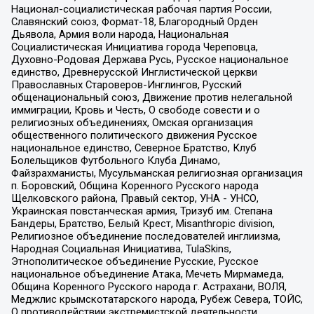
Национал-социалистическая рабочая партия России,
Славянский союз, Формат-18, Благородный Орден
Дьявола, Армия воли народа, Национальная
Социалистическая Инициатива города Череповца,
Духовно-Родовая Держава Русь, Русское национальное
единство, Древнерусской Инглистической церкви
Православных Староверов-Инглингов, Русский
общенациональный союз, Движение против нелегальной
иммиграции, Кровь и Честь, О свободе совести и о
религиозных объединениях, Омская организация
общественного политического движения Русское
национальное единство, Северное Братство, Клуб
Болельщиков Футбольного Клуба Динамо,
Файзрахманисты, Мусульманская религиозная организация
п. Боровский, Община Коренного Русского народа
Щелковского района, Правый сектор, УНА - УНСО,
Украинская повстанческая армия, Тризуб им. Степана
Бандеры, Братство, Белый Крест, Misanthropic division,
Религиозное объединение последователей инглиизма,
Народная Социальная Инициатива, TulaSkins,
Этнополитическое объединение Русские, Русское
национальное объединение Атака, Мечеть Мирмамеда,
Община Коренного Русского народа г. Астрахани, ВОЛЯ,
Меджлис крымскотатарского народа, Рубеж Севера, ТОЙС,
О противодействии экстремистской деятельности,