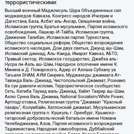
террористическими:
Высший военный Маджлисуль Шура Объединенных сил
моджахедов Кавказа, Конгресс народов Ичкерии и
Дагестана, База, Асбат аль-Ансар, Священная война,
Исламская группа, Братья-мусульмане, Партия исламского
освобождения, Лашкар-И-Тайба, Исламская группа,
Движение Талибан, Исламская партия Туркестана,
Общество социальных реформ, Общество возрождения
исламского наследия, Дом двух святых, Джунд аш-Шам,
Исламский джихад, Аль-Каида, Имарат Кавказ, АБТО,
Правый сектор, Исламское государство, Джабха аль-
Нусра ли-Ахль аш-Шам, Народное ополчение имени К.
Минина и Д. Пожарского, Аджр от Аллаха Субхану уа
Тагьаля SHAM, АУМ Синрике, Муджахеды джамаата Ат-
Тавхида Валь-Джихад, Чистопольский Джамаат, Рохнамо
ба суи давлати исломи, Террористическое сообщество
Сеть, Катиба Таухид валь-Джихад, Хайят Тахрир аш-Шам,
Ахлю Сунна Валь Джамаа, National Socialism/White Power,
Артподготовка, Религиозная группа “Джамаат “Красный
пахарь”, Колумбайн, Хатлонский джамаат, Мусульманская
религиозная группа п. Кушкуль г. Оренбург, Крымско-
татарский добровольческий батальон имени Номана
Челебиджихана, Азов, Партия исламского возрождения
Таджикистана, Народная самооборона, Дуббайский