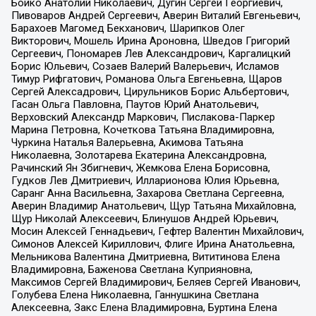
Бойко Анатолий Николаевич, Дугин Сергей Георгиевич,
Пивоваров Андрей Сергеевич, Аверин Виталий Евгеньевич,
Барахоев Магомед Бекханович, Шарипков Олег
Викторович, Мошель Ирина Ароновна, Шведов Григорий
Сергеевич, Пономарев Лев Александрович, Каргалицкий
Борис Юльевич, Созаев Валерий Валерьевич, Исламов
Тимур Рифгатович, Романова Ольга Евгеньевна, Щаров
Сергей Алексадрович, Цирульников Борис Альбертович,
Гасан Ольга Павловна, Паутов Юрий Анатольевич,
Верховский Александр Маркович, Пислакова-Паркер
Марина Петровна, Кочеткова Татьяна Владимировна,
Чуркина Наталья Валерьевна, Акимова Татьяна
Николаевна, Золотарева Екатерина Александровна,
Рачинский Ян Збигневич, Жемкова Елена Борисовна,
Гудков Лев Дмитриевич, Илларионова Юлия Юрьевна,
Саранг Анна Васильевна, Захарова Светлана Сергеевна,
Аверин Владимир Анатольевич, Щур Татьяна Михайловна,
Щур Николай Алексеевич, Блинушов Андрей Юрьевич,
Мосин Алексей Геннадьевич, Гефтер Валентин Михайлович,
Симонов Алексей Кириллович, Флиге Ирина Анатольевна,
Мельникова Валентина Дмитриевна, Вититинова Елена
Владимировна, Баженова Светлана Куприяновна,
Максимов Сергей Владимирович, Беляев Сергей Иванович,
Голубева Елена Николаевна, Ганнушкина Светлана
Алексеевна, Закс Елена Владимировна, Буртина Елена