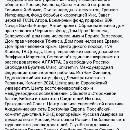
общества Россия, Беллона, Союз жителей островов
Тисима и Хабомаи, Съезд народных депутатов, Гринпис
Интернешнл, Фонд борьбы с коррупцией Инк, Завет
церквей TCCN, Агора, Всемирный фонд природы, BDR
Novaja Gazeta-Europe, Алтай проект, Образовательный дом
прав человека Чернигов, Фонд Дом Прав Человека,
Белорусский дом прав человека имени Бориса Звозскова,
Дом прав человека Тбилиси, Дом прав человека Ереван,
Дом прав человека Крым, Центр дикого лосося, TVR
Studios, ТВ Дождь, Центр европейских исследований им
Вилфрида Мартенса, Сетевое объединение журналистов
расследователей, АЛЛАТРА, За свободную Россию,
Свободная Бурятия, Uralic, UnKremlin, Международная
федерация транспортных рабочих, ИстЧам Финланд,
Гудзоновский институт, Фонд Демократического
Развития, Комитет-2024, Центрально-Европейский
университет, Центр восточноевропейских и
международных исследований, Общество Сторожевой
башни, Библии и трактатов Свидетелей Иеговы,
Гражданский Совет, Центр анализа европейской политики,
Академическая сеть Восточная Европа, Российский
комитет действия, РЭНД корпорейшн, Русская Америка за
демократию в России, Настоящая Россия, Глобальная сеть
журналистов-расследователей, Служба поддержки,