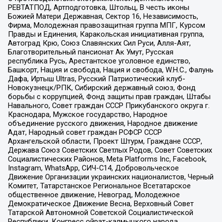
РЕВТАТПОД, Артподготовка, Штольц, В честь иконы
Божией Матери Державная, Сектор 16, Независимость,
Фирма, Молодежная правозащитная группа МПГ, Курсом
Правды и Единения, Каракольская инициативная группа,
Автоград Крю, Союз Славянских Сил Руси, Алля-Аят,
Благотворительный пансионат Ак Умут, Русская
республика Русь, Арестантское уголовное единство,
Башкорт, Нация и свобода, Нация и свобода, W.H.С., Фалунь
Дафа, Иртыш Ultras, Русский Патриотический клуб-
Новокузнецк/РПК, Сибирский державный союз, Фонд
борьбы с коррупцией, Фонд защиты прав граждан, Штабы
Навального, Совет граждан СССР Прикубанского округа г.
Краснодара, Мужское государство, Народное
объединение русского движения, Народное движение
Адат, Народный совет граждан РСФСР СССР
Архангельской области, Проект Штурм, Граждане СССР,
Держава Союз Советских Светлых Родов, Совет Советских
Социалистических Районов, Meta Platforms Inc, Facebook,
Instagram, WhatsApp, СИЧ-С14, Добровольческое
Движение Организации украинских националистов, Черный
Комитет, Татарстанское Региональное Всетатарское
общественное движение, Невоград, Молодежное
Демократическое Движение Весна, Верховный Совет
Татарской Автономной Советской Социалистической
Республики, Конгресс ойрат-калмыцкого народа,