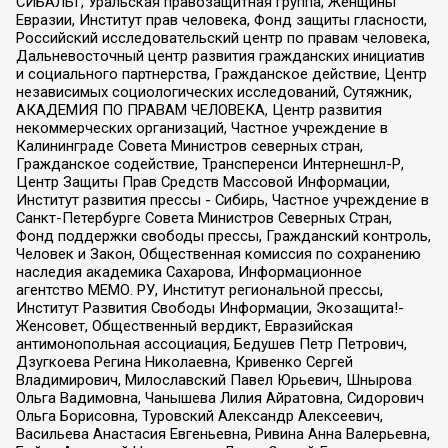
СИБАЛЬТ, Уральская правозащитная группа, Женщины
Евразии, Институт прав человека, Фонд защиты гласности,
Российский исследовательский центр по правам человека,
Дальневосточный центр развития гражданских инициатив
и социального партнерства, Гражданское действие, Центр
независимых социологических исследований, Сутяжник,
АКАДЕМИЯ ПО ПРАВАМ ЧЕЛОВЕКА, Центр развития
некоммерческих организаций, Частное учреждение в
Калининграде Совета Министров северных стран,
Гражданское содействие, Трансперенси Интернешнл-Р,
Центр Защиты Прав Средств Массовой Информации,
Институт развития прессы - Сибирь, Частное учреждение в
Санкт-Петербурге Совета Министров Северных Стран,
Фонд поддержки свободы прессы, Гражданский контроль,
Человек и Закон, Общественная комиссия по сохранению
наследия академика Сахарова, Информационное
агентство МЕМО. РУ, Институт региональной прессы,
Институт Развития Свободы Информации, Экозащита!-
Женсовет, Общественный вердикт, Евразийская
антимонопольная ассоциация, Бедушев Петр Петрович,
Дзугкоева Регина Николаевна, Кривенко Сергей
Владимирович, Милославский Павел Юрьевич, Шнырова
Ольга Вадимовна, Чанышева Лилия Айратовна, Сидорович
Ольга Борисовна, Туровский Александр Алексеевич,
Васильева Анастасия Евгеньевна, Ривина Анна Валерьевна,