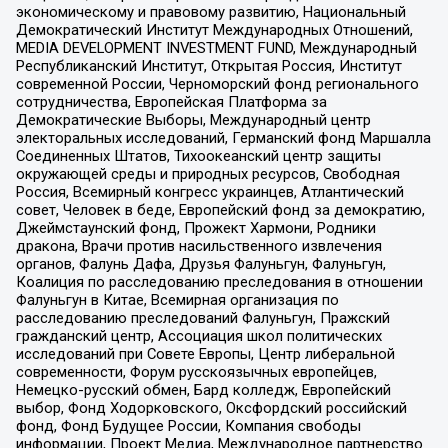
экономическому и правовому развитию, Национальный
Демократический Институт Международных Отношений,
MEDIA DEVELOPMENT INVESTMENT FUND, Международный
Республиканский Институт, Открытая Россия, Институт
современной России, Черноморский фонд регионального
сотрудничества, Европейская Платформа за
Демократические Выборы, Международный центр
электоральных исследований, Германский фонд Маршалла
Соединенных Штатов, Тихоокеанский центр защиты
окружающей среды и природных ресурсов, Свободная
Россия, Всемирный конгресс украинцев, Атлантический
совет, Человек в беде, Европейский фонд за демократию,
Джеймстаунский фонд, Прожект Хармони, Родники
дракона, Врачи против насильственного извлечения
органов, Фалунь Дафа, Друзья Фалуньгун, Фалуньгун,
Коалиция по расследованию преследования в отношении
Фалуньгун в Китае, Всемирная организация по
расследованию преследований Фалуньгун, Пражский
гражданский центр, Ассоциация школ политических
исследований при Совете Европы, Центр либеральной
современности, Форум русскоязычных европейцев,
Немецко-русский обмен, Бард колледж, Европейский
выбор, Фонд Ходорковского, Оксфордский российский
фонд, Фонд Будущее России, Компания свободы
информации, Проект Медиа, Международное партнерство