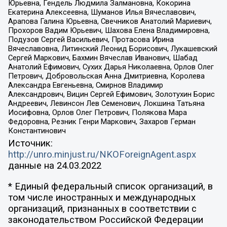
Юрьевна, Гендель Людмила Залмановна, Кокорина
Екатерина Алексеевна, Шуманов Илья Вячеславович,
Арапова Галина Юрьевна, Свечников Анатолий Мариевич,
Прохоров Вадим Юрьевич, Шахова Елена Владимировна,
Подузов Сергей Васильевич, Протасова Ирина
Вячеславовна, Литинский Леонид Борисович, Лукашевский
Сергей Маркович, Бахмин Вячеслав Иванович, Шабад
Анатолий Ефимович, Сухих Дарья Николаевна, Орлов Олег
Петрович, Добровольская Анна Дмитриевна, Королева
Александра Евгеньевна, Смирнов Владимир
Александрович, Вицин Сергей Ефимович, Золотухин Борис
Андреевич, Левинсон Лев Семенович, Локшина Татьяна
Иосифовна, Орлов Олег Петрович, Полякова Мара
Федоровна, Резник Генри Маркович, Захаров Герман
Константинович
Источник:
http://unro.minjust.ru/NKOForeignAgent.aspx
данные на
24.03.2022
* Единый федеральный список организаций, в
том числе иностранных и международных
организаций, признанных в соответствии с
законодательством Российской Федерации