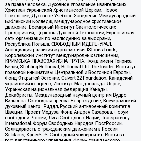
за права человека, Духовное Управление Евангельских
Христиан Украинской Христианской Церкви, Новое
Поколение, Духовное Учебное Заведение Международный
Библейский Колледж, Международное христианское
движение, Всемирный Институт Саентологических
Предприятий, Церковь Духовной Технологии, Европейская
сеть организаций по наблюдению за выборами,
Республика Польша, СВОБОДНЫЙ ИДЕЛЬ-УРАЛ,
Ассоциация развития журналистики, IStories fonds,
Королевский Институт Международных Отношений,
КРИМСЬКА ПРАВОЗАХИСНА ГРУПА, Фонд имени Генриха
Бёлля, Stichting Bellingcat, Bellingcat Ltd, The Insider, Институт
правовой инициативы Центральной и Восточной Европы,
Фонд Открытой Эстонии, Calvert 22 Foundation, Канадский
украинский конгресс, Институт Макдональда-Лорье,
Украинская национальная федерация Канады,
Декабристы, Международный научный центр им Вудро
Вильсона, Свободная пресса, Возрождение, Всеукраинский
духовный центр , Риддл, Русский антивоенный комитет в
Швеции, Проект Медуза, Фонд Андрея Сахарова, Форум
свободной России, Лига Свободных Наций, Transparеncy
International, Форум Свободных Народов ПостРоссии,
Солидарность с гражданским движением в России –
Solidarus, КрымSOS, Свободный университет, Институт
государственного управления, Форум гражданского