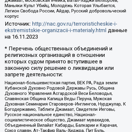
джамаат, московская ячейка, Батал-Хаджи Белхороев,
Маньяки Культ Убийц, Молодёжь Которая Улыбается,
Легион Свобода России, Айдар, Русский добровольческий
корпус
Источник:
http://nac.gov.ru/terroristicheskie-i-
ekstremistskie-organizacii-i-materialy.html
данные
на
16.11.2023
* Перечень общественных объединений и
религиозных организаций в отношении
которых судом принято вступившее в
законную силу решение о ликвидации или
запрете деятельности:
Национал-большевистская партия, ВЕК РА, Рада земли
Кубанской Духовно Родовой Державы Русь, Община
Духовного Управления Асгардской Веси Беловодья,
Славянская Община Капища Веды Перуна, Мужская
Духовная Семинария Староверов-Инглингов, Нурджулар, К
Богодержавию, Таблиги Джамаат, Свидетели Иеговы,
Русское национальное единство, Национал-
социалистическое общество, Джамаат мувахидов,
Объединенный Вилайат Кабарды, Балкарии и Карачая,
Союз славян, Ат-Такфир Валь-Хиджра, Пит Буль,