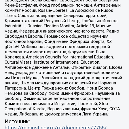
Свободная Россия Берлин, Свободная Россия Северный
Рейн-Вестфалия, Фонд глобальной помощи, Антивоенный
комитет России, Russie-Libertes, La Asocicion de Rusos
Libres, Союз за возвращение Северных территорий,
Крымскотатарский Ресурсный Центр, Глобальный союз
IndustriALL, Russian Election Monitor, Article 19, Мнение
медиа, Федерация анархического черного креста, Радио
Свободная Европа, Германское общество изучения
Восточной Европы, Фонд имени Фридриха Эберта, XZ
gGmbH, Мобильная академия поддержки гендерной
демократии и миротворчества, Форум имени Льва
Копелева, American Councils for International Education,
Cultural Vistas, Institute of International Education,
Антивоенное движение Антальи, Открытый диалог, Школа
международных отношений и государственной политики
им Питера Мунка, Российско-канадский демократический
альянс, Школа международных отношений им Нормана
Патерсона, Центр Гражданских Свобод, Фонд Бориса
Немцова за Свободу, Фонд имени Фридриха Науманна за
свободу, Феминистское антивоенное сопротивление,
Комитет независимости Ингушетии, Прометей, Stop
Occupation of Karelia, Вернись живым, Фридом Хаус, СОТА
медиа, Либерально-демократическая Лига Украины
Источник:
https://minjust.gov.ru/ru/documents/7756/