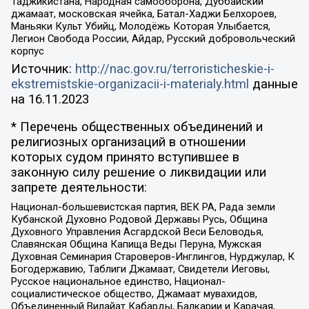
Таджикистана, Народная самооборона, Дуббайский
джамаат, московская ячейка, Батал-Хаджи Белхороев,
Маньяки Культ Убийц, Молодёжь Которая Улыбается,
Легион Свобода России, Айдар, Русский добровольческий
корпус
Источник:
http://nac.gov.ru/terroristicheskie-i-
ekstremistskie-organizacii-i-materialy.html
данные
на
16.11.2023
* Перечень общественных объединений и
религиозных организаций в отношении
которых судом принято вступившее в
законную силу решение о ликвидации или
запрете деятельности:
Национал-большевистская партия, ВЕК РА, Рада земли
Кубанской Духовно Родовой Державы Русь, Община
Духовного Управления Асгардской Веси Беловодья,
Славянская Община Капища Веды Перуна, Мужская
Духовная Семинария Староверов-Инглингов, Нурджулар, К
Богодержавию, Таблиги Джамаат, Свидетели Иеговы,
Русское национальное единство, Национал-
социалистическое общество, Джамаат мувахидов,
Объединенный Вилайат Кабарды, Балкарии и Карачая,