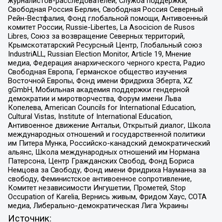
журналистов-расследователей, Служба поддержки,
Свободная Россия Берлин, Свободная Россия Северный
Рейн-Вестфалия, Фонд глобальной помощи, Антивоенный
комитет России, Russie-Libertes, La Asocicion de Rusos
Libres, Союз за возвращение Северных территорий,
Крымскотатарский Ресурсный Центр, Глобальный союз
IndustriALL, Russian Election Monitor, Article 19, Мнение
медиа, Федерация анархического черного креста, Радио
Свободная Европа, Германское общество изучения
Восточной Европы, Фонд имени Фридриха Эберта, XZ
gGmbH, Мобильная академия поддержки гендерной
демократии и миротворчества, Форум имени Льва
Копелева, American Councils for International Education,
Cultural Vistas, Institute of International Education,
Антивоенное движение Антальи, Открытый диалог, Школа
международных отношений и государственной политики
им Питера Мунка, Российско-канадский демократический
альянс, Школа международных отношений им Нормана
Патерсона, Центр Гражданских Свобод, Фонд Бориса
Немцова за Свободу, Фонд имени Фридриха Науманна за
свободу, Феминистское антивоенное сопротивление,
Комитет независимости Ингушетии, Прометей, Stop
Occupation of Karelia, Вернись живым, Фридом Хаус, СОТА
медиа, Либерально-демократическая Лига Украины
Источник: