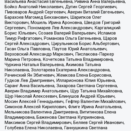
Васильева Анастасия Евгеньевна, Ривина Анна Валерьевна,
Бойко Анатолий Николаевич, Дугин Сергей Георгиевич,
Пивоваров Андрей Сергеевич, Аверин Виталий Евгеньевич,
Барахоев Магомед Бекханович, Шарипков Олег
Викторович, Мошель Ирина Ароновна, Шведов Григорий
Сергеевич, Пономарев Лев Александрович, Каргалицкий
Борис Юльевич, Созаев Валерий Валерьевич, Исламов
Тимур Рифгатович, Романова Ольга Евгеньевна, Щаров
Сергей Алексадрович, Цирульников Борис Альбертович,
Гасан Ольга Павловна, Паутов Юрий Анатольевич,
Верховский Александр Маркович, Пислакова-Паркер
Марина Петровна, Кочеткова Татьяна Владимировна,
Чуркина Наталья Валерьевна, Акимова Татьяна
Николаевна, Золотарева Екатерина Александровна,
Рачинский Ян Збигневич, Жемкова Елена Борисовна,
Гудков Лев Дмитриевич, Илларионова Юлия Юрьевна,
Саранг Анна Васильевна, Захарова Светлана Сергеевна,
Аверин Владимир Анатольевич, Щур Татьяна Михайловна,
Щур Николай Алексеевич, Блинушов Андрей Юрьевич,
Мосин Алексей Геннадьевич, Гефтер Валентин Михайлович,
Симонов Алексей Кириллович, Флиге Ирина Анатольевна,
Мельникова Валентина Дмитриевна, Вититинова Елена
Владимировна, Баженова Светлана Куприяновна,
Максимов Сергей Владимирович, Беляев Сергей Иванович,
Голубева Елена Николаевна, Ганнушкина Светлана