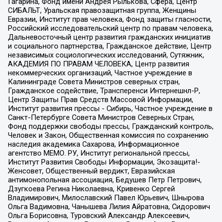
Гагарина, Фонд имени Андрея Рылькова, Сфера, Центр
СИБАЛЬТ, Уральская правозащитная группа, Женщины
Евразии, Институт прав человека, Фонд защиты гласности,
Российский исследовательский центр по правам человека,
Дальневосточный центр развития гражданских инициатив
и социального партнерства, Гражданское действие, Центр
независимых социологических исследований, Сутяжник,
АКАДЕМИЯ ПО ПРАВАМ ЧЕЛОВЕКА, Центр развития
некоммерческих организаций, Частное учреждение в
Калининграде Совета Министров северных стран,
Гражданское содействие, Трансперенси Интернешнл-Р,
Центр Защиты Прав Средств Массовой Информации,
Институт развития прессы - Сибирь, Частное учреждение в
Санкт-Петербурге Совета Министров Северных Стран,
Фонд поддержки свободы прессы, Гражданский контроль,
Человек и Закон, Общественная комиссия по сохранению
наследия академика Сахарова, Информационное
агентство МЕМО. РУ, Институт региональной прессы,
Институт Развития Свободы Информации, Экозащита!-
Женсовет, Общественный вердикт, Евразийская
антимонопольная ассоциация, Бедушев Петр Петрович,
Дзугкоева Регина Николаевна, Кривенко Сергей
Владимирович, Милославский Павел Юрьевич, Шнырова
Ольга Вадимовна, Чанышева Лилия Айратовна, Сидорович
Ольга Борисовна, Туровский Александр Алексеевич,