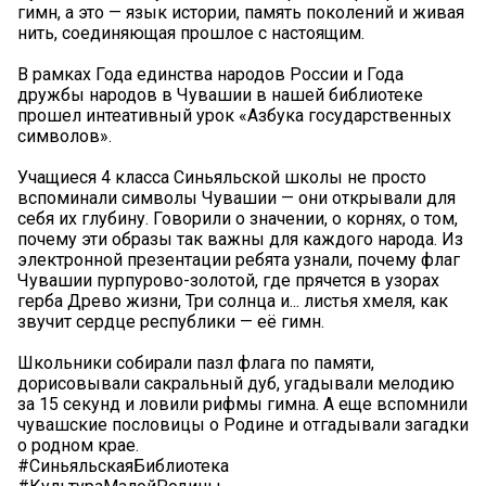
гимн, а это — язык истории, память поколений и живая
нить, соединяющая прошлое с настоящим.
В рамках Года единства народов России и Года
дружбы народов в Чувашии в нашей библиотеке
прошел интеативный урок «Азбука государственных
символов».
Учащиеся 4 класса Синьяльской школы не просто
вспоминали символы Чувашии — они открывали для
себя их глубину. Говорили о значении, о корнях, о том,
почему эти образы так важны для каждого народа. Из
электронной презентации ребята узнали, почему флаг
Чувашии пурпурово-золотой, где прячется в узорах
герба Древо жизни, Три солнца и... листья хмеля, как
звучит сердце республики — её гимн.
Школьники собирали пазл флага по памяти,
дорисовывали сакральный дуб, угадывали мелодию
за 15 секунд и ловили рифмы гимна. А еще вспомнили
чувашские пословицы о Родине и отгадывали загадки
о родном крае.
#СиньяльскаяБиблиотека