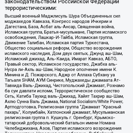
законодательством Российской Федерации
террористическими:
Высший военный Маджлисуль Шура Объединенных сил
моджахедов Кавказа, Конгресс народов Ичкерии и
Дагестана, База, Асбат аль-Ансар, Священная война,
Исламская группа, Братья-мусульмане, Партия исламского
освобождения, Лашкар-И-Тайба, Исламская группа,
Движение Талибан, Исламская партия Туркестана,
Общество социальных реформ, Общество возрождения
исламского наследия, Дом двух святых, Джунд аш-Шам,
Исламский джихад, Аль-Каида, Имарат Кавказ, АБТО,
Правый сектор, Исламское государство, Джабха аль-
Нусра ли-Ахль аш-Шам, Народное ополчение имени К.
Минина и Д. Пожарского, Аджр от Аллаха Субхану уа
Тагьаля SHAM, АУМ Синрике, Муджахеды джамаата Ат-
Тавхида Валь-Джихад, Чистопольский Джамаат, Рохнамо
ба суи давлати исломи, Террористическое сообщество
Сеть, Катиба Таухид валь-Джихад, Хайят Тахрир аш-Шам,
Ахлю Сунна Валь Джамаа, National Socialism/White Power,
Артподготовка, Религиозная группа “Джамаат “Красный
пахарь”, Колумбайн, Хатлонский джамаат, Мусульманская
религиозная группа п. Кушкуль г. Оренбург, Крымско-
татарский добровольческий батальон имени Номана
Челебиджихана, Азов, Партия исламского возрождения