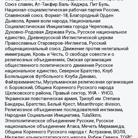
Союз славян, Ат-Такфир Валь-Хиджра, Пит Буль,
Национал-социалистическая рабочая партия России,
Славянский союз, Формат-18, Благородный Орден
Дьявола, Армия воли народа, Национальная
Социалистическая Инициатива города Череповца,
Духовно-Родовая Держава Русь, Русское национальное
единство, Древнерусской Инглистической церкви
Православных Староверов-Инглингов, Русский
общенациональный союз, Движение против нелегальной
иммиграции, Кровь и Честь, О свободе совести и о
религиозных объединениях, Омская организация
общественного политического движения Русское
национальное единство, Северное Братство, Клуб
Болельщиков Футбольного Клуба Динамо,
Файзрахманисты, Мусульманская религиозная организация
п. Боровский, Община Коренного Русского народа
Щелковского района, Правый сектор, УНА - УНСО,
Украинская повстанческая армия, Тризуб им. Степана
Бандеры, Братство, Белый Крест, Misanthropic division,
Религиозное объединение последователей инглиизма,
Народная Социальная Инициатива, TulaSkins,
Этнополитическое объединение Русские, Русское
национальное объединение Атака, Мечеть Мирмамеда,
Община Коренного Русского народа г. Астрахани, ВОЛЯ,
Меджлис крымскотатарского народа, Рубеж Севера, ТОЙС,