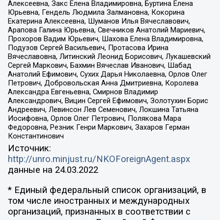
Алексеевна, Закс Елена Владимировна, Буртина Елена
Юрьевна, Гендель Людмила Залмановна, Кокорина
Екатерина Алексеевна, Шуманов Илья Вячеславович,
Арапова Галина Юрьевна, Свечников Анатолий Мариевич,
Прохоров Вадим Юрьевич, Шахова Елена Владимировна,
Подузов Сергей Васильевич, Протасова Ирина
Вячеславовна, Литинский Леонид Борисович, Лукашевский
Сергей Маркович, Бахмин Вячеслав Иванович, Шабад
Анатолий Ефимович, Сухих Дарья Николаевна, Орлов Олег
Петрович, Добровольская Анна Дмитриевна, Королева
Александра Евгеньевна, Смирнов Владимир
Александрович, Вицин Сергей Ефимович, Золотухин Борис
Андреевич, Левинсон Лев Семенович, Локшина Татьяна
Иосифовна, Орлов Олег Петрович, Полякова Мара
Федоровна, Резник Генри Маркович, Захаров Герман
Константинович
Источник:
http://unro.minjust.ru/NKOForeignAgent.aspx
данные на
24.03.2022
* Единый федеральный список организаций, в
том числе иностранных и международных
организаций, признанных в соответствии с