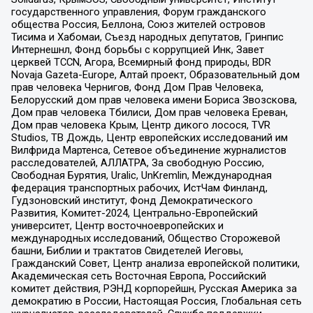
государственного управления, Форум гражданского
общества Россия, Беллона, Союз жителей островов
Тисима и Хабомаи, Съезд народных депутатов, Гринпис
Интернешнл, Фонд борьбы с коррупцией Инк, Завет
церквей TCCN, Агора, Всемирный фонд природы, BDR
Novaja Gazeta-Europe, Алтай проект, Образовательный дом
прав человека Чернигов, Фонд Дом Прав Человека,
Белорусский дом прав человека имени Бориса Звозскова,
Дом прав человека Тбилиси, Дом прав человека Ереван,
Дом прав человека Крым, Центр дикого лосося, TVR
Studios, ТВ Дождь, Центр европейских исследований им
Вилфрида Мартенса, Сетевое объединение журналистов
расследователей, АЛЛАТРА, За свободную Россию,
Свободная Бурятия, Uralic, UnKremlin, Международная
федерация транспортных рабочих, ИстЧам Финланд,
Гудзоновский институт, Фонд Демократического
Развития, Комитет-2024, Центрально-Европейский
университет, Центр восточноевропейских и
международных исследований, Общество Сторожевой
башни, Библии и трактатов Свидетелей Иеговы,
Гражданский Совет, Центр анализа европейской политики,
Академическая сеть Восточная Европа, Российский
комитет действия, РЭНД корпорейшн, Русская Америка за
демократию в России, Настоящая Россия, Глобальная сеть