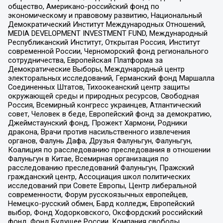
общество, Американо-российский фонд по
экономическому и правовому развитию, Национальный
Демократический Институт Международных Отношений,
MEDIA DEVELOPMENT INVESTMENT FUND, Международный
Республиканский Институт, Открытая Россия, Институт
современной России, Черноморский фонд регионального
сотрудничества, Европейская Платформа за
Демократические Выборы, Международный центр
электоральных исследований, Германский фонд Маршалла
Соединенных Штатов, Тихоокеанский центр защиты
окружающей среды и природных ресурсов, Свободная
Россия, Всемирный конгресс украинцев, Атлантический
совет, Человек в беде, Европейский фонд за демократию,
Джеймстаунский фонд, Прожект Хармони, Родники
дракона, Врачи против насильственного извлечения
органов, Фалунь Дафа, Друзья Фалуньгун, Фалуньгун,
Коалиция по расследованию преследования в отношении
Фалуньгун в Китае, Всемирная организация по
расследованию преследований Фалуньгун, Пражский
гражданский центр, Ассоциация школ политических
исследований при Совете Европы, Центр либеральной
современности, Форум русскоязычных европейцев,
Немецко-русский обмен, Бард колледж, Европейский
выбор, Фонд Ходорковского, Оксфордский российский
фонд, Фонд Будущее России, Компания свободы