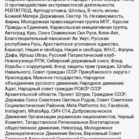
О противодействии экстремистской деятельности,
РЕВТАТПОД, Артподготовка, Штольц, В честь иконы
Божией Матери Державная, Сектор 16, Независимость,
Фирма, Молодежная правозащитная группа МПГ, Курсом
Правды и Единения, Каракольская инициативная группа,
Автоград Крю, Союз Славянских Сил Руси, Алля-Аят,
Благотворительный пансионат Ак Умут, Русская
республика Русь, Арестантское уголовное единство,
Башкорт, Нация и свобода, Нация и свобода, W.H.С., Фалунь
Дафа, Иртыш Ultras, Русский Патриотический клуб-
Новокузнецк/РПК, Сибирский державный союз, Фонд
борьбы с коррупцией, Фонд защиты прав граждан, Штабы
Навального, Совет граждан СССР Прикубанского округа г.
Краснодара, Мужское государство, Народное
объединение русского движения, Народное движение
Адат, Народный совет граждан РСФСР СССР
Архангельской области, Проект Штурм, Граждане СССР,
Держава Союз Советских Светлых Родов, Совет Советских
Социалистических Районов, Meta Platforms Inc, Facebook,
Instagram, WhatsApp, СИЧ-С14, Добровольческое
Движение Организации украинских националистов, Черный
Комитет, Татарстанское Региональное Всетатарское
общественное движение, Невоград, Молодежное
Демократическое Движение Весна, Верховный Совет
Татарской Автономной Советской Социалистической