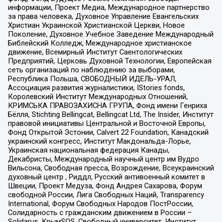
информации, Проект Медиа, Международное партнерство
за права человека, Духовное Управление Евангельских
Христиан Украинской Христианской Церкви, Новое
Поколение, Духовное Учебное Заведение Международный
Библейский Колледж, Международное христианское
движение, Всемирный Институт Саентологических
Предприятий, Церковь Духовной Технологии, Европейская
сеть организаций по наблюдению за выборами,
Республика Польша, СВОБОДНЫЙ ИДЕЛЬ-УРАЛ,
Ассоциация развития журналистики, IStories fonds,
Королевский Институт Международных Отношений,
КРИМСЬКА ПРАВОЗАХИСНА ГРУПА, Фонд имени Генриха
Бёлля, Stichting Bellingcat, Bellingcat Ltd, The Insider, Институт
правовой инициативы Центральной и Восточной Европы,
Фонд Открытой Эстонии, Calvert 22 Foundation, Канадский
украинский конгресс, Институт Макдональда-Лорье,
Украинская национальная федерация Канады,
Декабристы, Международный научный центр им Вудро
Вильсона, Свободная пресса, Возрождение, Всеукраинский
духовный центр , Риддл, Русский антивоенный комитет в
Швеции, Проект Медуза, Фонд Андрея Сахарова, Форум
свободной России, Лига Свободных Наций, Transparеncy
International, Форум Свободных Народов ПостРоссии,
Солидарность с гражданским движением в России –
Solidarus, КрымSOS, Свободный университет, Институт