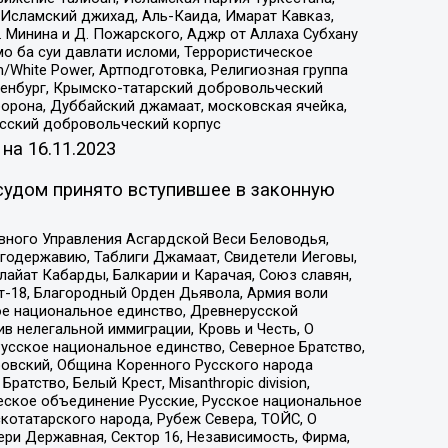
Исламский джихад, Аль-Каида, Имарат Кавказ,
 Минина и Д. Пожарского, Аджр от Аллаха Субхану
о ба суи давлати исломи, Террористическое
/White Power, Артподготовка, Религиозная группа
Оренбург, Крымско-татарский добровольческий
орона, Дуббайский джамаат, московская ячейка,
усский добровольческий корпус
 на
16.11.2023
судом принято вступившее в законную
вного Управления Асгардской Веси Беловодья,
годержавию, Таблиги Джамаат, Свидетели Иеговы,
айат Кабарды, Балкарии и Карачая, Союз славян,
т-18, Благородный Орден Дьявола, Армия воли
ое национальное единство, Древнерусской
 нелегальной иммиграции, Кровь и Честь, О
усское национальное единство, Северное Братство,
ровский, Община Коренного Русского народа
атство, Белый Крест, Misanthropic division,
еское объединение Русские, Русское национальное
котатарского народа, Рубеж Севера, ТОЙС, О
ри Державная, Сектор 16, Независимость, Фирма,