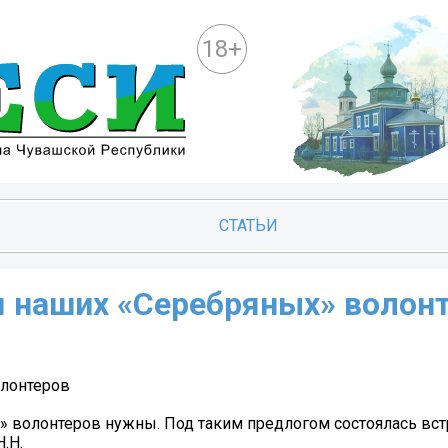
18+
СТАТЬИ
 наших «Серебряных» волон
олонтеров
 волонтеров нужны. Под таким предлогом состоялась вст
.Н.