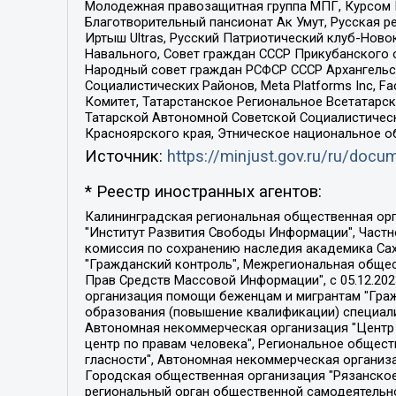
Молодежная правозащитная группа МПГ, Курсом П
Благотворительный пансионат Ак Умут, Русская ре
Иртыш Ultras, Русский Патриотический клуб-Нов
Навального, Совет граждан СССР Прикубанского 
Народный совет граждан РСФСР СССР Архангельск
Социалистических Районов, Meta Platforms Inc, 
Комитет, Татарстанское Региональное Всетатар
Татарской Автономной Советской Социалистическ
Красноярского края, Этническое национальное о
Источник:
https://minjust.gov.ru/ru/doc
* Реестр иностранных агентов:
Калининградская региональная общественная организация "Экозащита!-Женсовет", Фонд содействия защите прав и свобод граждан "Общественный вердикт", Фонд "Институт Развития Свободы Информации", Частное учреждение "Информационное агентство МЕМО. РУ", Региональная общественная организация "Общественная комиссия по сохранению наследия академика Сахарова", Фонд поддержки свободы прессы, Санкт-Петербургская общественная правозащитная организация "Гражданский контроль", Межрегиональная общественная организация "Информационно-просветительский центр "Мемориал", Региональный Фонд "Центр Защиты Прав Средств Массовой Информации", с 05.12.2023 Фонд "Центр Защиты Прав Средств массовой информации", Региональная общественная благотворительная организация помощи беженцам и мигрантам "Гражданское содействие", Негосударственное образовательное учреждение дополнительного профессионального образования (повышение квалификации) специалистов "АКАДЕМИЯ ПО ПРАВАМ ЧЕЛОВЕКА", Свердловская региональная общественная организация "Сутяжник", Автономная некоммерческая организация "Центр независимых социологических исследований", Союз общественных объединений "Российский исследовательский центр по правам человека", Региональное общественное учреждение научно-информационный центр "МЕМОРИАЛ", Некоммерческая организация "Фонд защиты гласности", Автономная некоммерческая организация "Институт прав человека", Городская общественная организация "Екатеринбургское общество "МЕМОРИАЛ", Городская общественная организация "Рязанское историко-просветительское и правозащитное общество "Мемориал" (Рязанский Мемориал), Челябинский региональный орган общественной самодеятельности – женское общественное объединение "Женщины Евразии", Челябинский региональный орган общественной самодеятельности "Уральская правозащитная группа", Фонд содействия защите здоровья и социальной справедливости имени Андрея Рылькова, Автономная Некоммерческая Организация "Аналитический Центр Юрия Левады", Автономная некоммерческая организация социальной поддержки населения "Проект Апрель", Региональная общественная организация помощи женщинам и детям, находящимся в кризисной ситуации "Информационно-методический центр "Анна", Фонд содействия развитию массовых коммуникаций и правовому просвещению "Так-так-Так", Фонд содействия устойчивому развитию "Серебряная тайга", Свердловский региональный общественный фонд социальных проектов "Новое время", "Idel.Реалии", Кавказ.Реалии, Крым.Реалии, Телеканал Настоящее Время, Татаро-башкирская служба Радио Свобода (Azatliq Radiosi), Радио Свободная Европа/Радио Свобода (PCE/PC), "Сибирь.Реалии", "Фактограф", Благотворительный фонд помощи осужденным и их семьям, Автономная некоммерческая организация "Институт глобализации и социальных движений", Фонд "В защиту прав заключенных", Частное учреждение "Центр поддержки и содействия развитию средств массовой информации", Пензенский региональный общественный благотворительный фонд "Гражданский союз", "Север.Реалии", Некоммерческая организация Фонд "Правовая инициатива", 