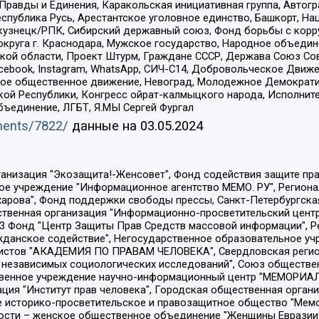
равды и Единения, Каракольская инициативная группа, Автогра
спублика Русь, Арестантское уголовное единство, Башкорт, Наци
окузнецк/РПК, Сибирский державный союз, Фонд борьбы с кор
округа г. Краснодара, Мужское государство, Народное объедин
ой области, Проект Штурм, Граждане СССР, Держава Союз Сов
Facebook, Instagram, WhatsApp, СИЧ-С14, Добровольческое Движ
ское общественное движение, Невоград, Молодежное Демократ
ой Республики, Конгресс ойрат-калмыцкого народа, Исполнит
бъединение, ЛГБТ, Я.МЫ Сергей Фургал
uments/7822/
данные на
03.05.2024
Общество с ограниченной ответственностью "Радио Свободная Европа/Радио Свобода", Чешское информационное агентство "MEDIUM-ORIENT", Красноярская региональная общественная организация "Мы против СПИДа", Камалягин Денис Николаевич, Маркелов Сергей Евгеньевич, Пономарев Лев Александрович, Савицкая Людмила Алексеевна, Автономная некоммерческая организация "Центр по работе с проблемой насилия "НАСИЛИЮ.НЕТ", Межрегиональный профессиональный союз работников здравоохранения "Альянс врачей", Юридическое лицо, зарегистрированное в Латвийской Республике, SIA "Medusa Project" (регистрационный номер 40103797863, дата регистрации 10.06.2014), Некоммерческая организация "Фонд по борьбе с коррупцией", Автономная некоммерческая организация "Институт права и публичной политики", Баданин Роман Сергеевич, Гликин Максим Александрович, Железнова Мария Михайловна, Лукьянова Юлия Сергеевна, Маетная Елизавета Витальевна, Маняхин Петр Борисович, Чуракова Ольга Владимировна, Ярош Юлия Петровна, Юридическое лицо "The Insider SIA", зарегистрированное в Риге, Латвийская Республика (дата регистрации 26.06.2015), являющееся администратором доменного имени интернет-издания "The Insider SIA", https://theins.ru, Постернак Алексей Евгеньевич, Рубин Михаил Аркадьевич, Анин Роман Александрович, Юридическое лицо Istories fonds, зарегистрированное в Латвийской Республике (регистрационный номер 50008295751, дата регистрации 24.02.2020), Великовский Дмитрий Александрович, Долинина Ирина Николаевна, Мароховская Алеся Алексеевна, Шлейнов Роман Юрьевич, Шмагун Олеся Валентиновна, Общество с ограниченной ответственностью "Альтаир 2021", Общество с ограниченной ответственностью "Вега 2021", Общество с ограниченной ответственностью "Главный редактор 2021", Общество с ограниченной ответственностью "Ромашки монолит", Важенков Артем Валерьевич, Ивановская областная общественная организация "Центр гендерных исследований", Гурман Юрий Альбертович, Медиапроект "ОВД-Инфо", Егоров Владимир Владимирович, Жилинский Владимир Александрович, Общество с ограниченной ответственностью "ЗП", Иванова София Юрьевна, Карезина Инна Павловна, Кильтау Екатерина Викторовна, Петров Алексей Викторович, Пискунов Сергей Евгеньевич, Смирнов Сергей Сергеевич, Тихонов Михаил Сергеевич, Общество с ограниченной ответственностью "ЖУРНАЛИСТ-ИНОСТРАННЫЙ АГЕНТ", Арапова Галина Юрьевна, Вольтская Татьяна Анатольевна, Американская компания "Mason G.E.S. Anonymous Foundation" (США), являющаяся владельцем интернет-издания https://mnews.world/, Компания "Stichting Bellingcat", зарегистрированная в Нидерландах (дата регистрации 11.07.2018), Захаров Андрей Вячеславович, Клепиковская Екатерина Дмитриевна, Общество с ограниченной ответственностью "МЕМО", Перл Роман Александрович, Симонов Евгений Алексеевич, Соловьева Елена Анатольевна, Сотников Даниил Владимирович, Сурначева Елизавета Дмитриевна, Автономная некоммерческая организация по защите прав человека и информированию населения "Якутия – Наше Мнение", Общество с ограниченной ответственностью "Москоу диджитал медиа", с 26.01.2023 Общество с ограниченной ответственностью "Чайка Белые сады", Ветошкина Валерия Валерьевна, Заговора Максим Александрович, Межрегиональное общественное движение "Российская ЛГБТ - сеть", Оленичев Максим Владимирович, Павлов Иван Юрьевич, Скворцова Елена Сергеевна, Общество с ограниченной ответственностью "Как бы инагент", Кочетков Игорь Викторович, Общество с ограниченной ответственностью "Честные выборы", Еланчик Олег Александрович, Общество с ограниченной ответственностью "Нобелевский призыв", Гималова Регина Эмилевна, Григорьев Андрей Валерьевич, Григорьева Алина Александровна, Ассоциация по содействию защите прав призывников, альтернативнослужащих и военнослужащих "Правозащитная группа "Гражданин.Армия.Право", Хисамова Регина Фаритовна, Автономная некоммерческая организация по реализа