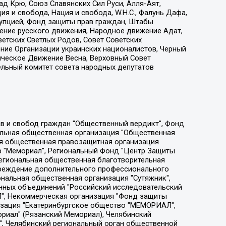
д Крю, Союз Славянских Сил Руси, Алля-Аят,
я и свобода, Нация и свобода, W.H.С., Фалунь Дафа,
рупцией, Фонд защиты прав граждан, Штабы
ение русского движения, Народное движение Адат,
етских Светлых Родов, Совет Советских
ение Организации украинских националистов, Черный
ическое Движение Весна, Верховный Совет
ельный комитет совета народных депутатов
ции социально-правовых программ "Лилит", Дальневосточное общественное движение "Маяк", Санкт-Петербургская ЛГБТ-инициативная группа "Выход", Инициативная группа ЛГБТ+ "Реверс", Алексеев Андрей Викторович, Бекбулатова Таисия Львовна, Беляев Иван Михайлович, Владыкина Елена Сергеевна, Гельман Марат Александрович, Никульшина Вероника Юрьевна, Толоконникова Надежда Андреевна, Шендерович Виктор Анатольевич, Общество с ограниченной ответственностью "Данное сообщение", Общество с ограниченной ответственностью Издательский дом "Новая глава", Айнбиндер Александра Александровна, Московский комьюнити-центр для ЛГБТ+инициатив, Благотворительный фонд развития филантропии, Deutsche Welle (Германия, Kurt-Schumacher-Strasse 3, 53113 Bonn), Борзунова Мария Михайловна, Воробьев Виктор Викторович, Голубева Анна Львовна, Константинова Алла Михайловна, Малкова Ирина Владимировна, Мурадов Мурад Абдулгалимович, Осетинская Елизавета Николаевна, Понасенков Евгений Николаевич, Ганапольский Матвей Юрьевич, Киселев Евгений Алексеевич, Борухович Ирина Григорьевна, Дремин Иван Тимофеевич, Дубровский Дмитрий Викторович, Красноярская региональная общественная организация поддержки и развития альтернативных образовательных технологий и межкультурных коммуникаций "ИНТЕРРА", Маяковская Екатерина Алексеевна, Фейгин Марк Захарович, Филимонов Андрей Викторович, Дзугкоева Регина Николаевна, Доброхотов Роман Александрович, Дудь Юрий Александрович, Елкин Сергей Владимирович, Кругликов Кирилл Игоревич, Сабунаева Мария Леонидовна, Семенов Алексей Владимирович, Шаинян Карен Багратович, Шульман Екатерина Михайловна, Асафьев Артур Валерьевич, Вахштайн Виктор Семенович, Венедиктов Алексей Алексеевич, Лушникова Екатерина Евгеньевна, Волков Леонид Михайлович, Невзоров Александр Глебович, Пархоменко Сергей Борисович, Сироткин Ярослав Николаевич, Кара-Мурза Владимир Владимирович, Баранова Наталья Владимировна, Гозман Леонид Яковлевич, Кагарлицкий Борис Юльевич, Климарев Михаил Валерьевич, Милов Владимир Станиславович, Автономная некоммерческая организация Краснодарский центр современного искусства "Типография", Моргенштерн Алишер Тагирович, Соболь Любовь Эдуардовна, Общество с ограниченной ответственностью "ЛИЗА НОРМ", Каспаров Гарри Кимович, Ходорковский Михаил Борисович, Общество с ограниченной ответственностью "Апрельские тезисы", Данилович Ирина Брониславовна, Кашин Олег Владимирович, Петров Николай Владимирович, Пивоваров Алексей Владимирович, Соколов Михаил Владимирович, Цветкова Юлия Владимировна, Чичваркин Евгений Александрович, Комитет против пыток/Команда против пыток, Общество с ограниченной ответственностью "Первый научный", Общество с ограниченной ответственностью "Вертолет и ко", Белоцерковская Вероника Борисовна, Кац Максим Евгеньевич, Лазарева Татьяна Юрьевна, Шаведдинов Руслан Табризович, Яшин Илья Валерьевич, Общество с ограниченной ответственностью "Иноагент ААВ", Алешковский Дмитрий Петрович, Альбац Евгения Марковна, Быков Дмитрий Львович, Галямина Юлия Евгеньевна, Лойко Сергей Леонидович, Мартынов Кирилл Константинович, Медведев Сергей Александрович, Крашенинников Федор Геннадиевич, Гордеева Катерина Вл