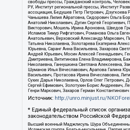
свободы прессы, Гражданский контроль, Человек
РУ, Институт региональной прессы, Институт Ра
ассоциация, Бедушев Петр Петрович, Дзугкоева 
Чанышева Лилия Айратовна, Сидорович Ольга Бори
Анатолий Николаевич, Дугин Сергей Георгиевич, 
Викторович, Мошель Ирина Ароновна, Шведов Гри
Исламов Тимур Рифгатович, Романова Ольга Евге
Анатольевич, Верховский Александр Маркович, П
Татьяна Николаевна, Золотарева Екатерина Алек
Юрьевна, Саранг Анна Васильевна, Захарова Свет
Андрей Юрьевич, Мосин Алексей Геннадьевич, Ге
Дмитриевна, Вититинова Елена Владимировна, Ба
Николаевна, Ганнушкина Светлана Алексеевна, За
Шуманов Илья Вячеславович, Арапова Галина Юрь
Васильевич, Протасова Ирина Вячеславовна, Лит
Сухих Дарья Николаевна, Орлов Олег Петрович, 
Сергей Ефимович, Золотухин Борис Андреевич, Л
Генри Маркович, Захаров Герман Константинович
Источник:
http://unro.minjust.ru/NKOFore
* Единый федеральный список организа
законодательством Российской Федера
Высший военный Маджлисуль Шура Объединенных с
Исламская группа, Братья-мусульмане, Партия ис