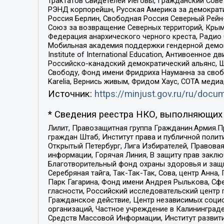
трактатов Свидетелей Иеговы, Гражданский Совет
РЭНД корпорейшн, Русская Америка за демократи
Россия Берлин, Свободная Россия Северный Рейн-В
Союз за возвращение Северных территорий, Крымско
Федерация анархического черного креста, Радио
Мобильная академия поддержки гендерной демократи
Institute of International Education, Антивоенн
Российско-канадский демократический альянс, 
Свободу, Фонд имени Фридриха Науманна за свобо
Karelia, Вернись живым, Фридом Хаус, СОТА меди
Источник:
https://minjust.gov.ru/ru/doc
* Сведения реестра НКО, выполняющих 
Лилит, Правозащитная группа Гражданин.Армия.П
граждан Штаб, Институт права и публичной поли
Открытый Петербург, Лига Избирателей, Правова
информации, Горячая Линия, В защиту прав закл
Благотворительный фонд охраны здоровья и защи
Серебряная тайга, Так-Так-Так, Сова, центр Анн
Парк Гагарина, Фонд имени Андрея Рылькова, Сф
гласности, Российский исследовательский центр 
Гражданское действие, Центр независимых соци
организаций, Частное учреждение в Калининград
Средств Массовой Информации, Институт развити