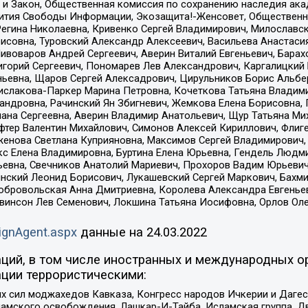
 и Закон, Общественная комиссия по сохранению наследия ак
звития Свободы Информации, Экозащита!-Женсовет, Общественн
Регина Николаевна, Кривенко Сергей Владимирович, Милославс
совна, Туровский Александр Алексеевич, Васильева Анастасия
Пивоваров Андрей Сергеевич, Аверин Виталий Евгеньевич, Бара
горий Сергеевич, Пономарев Лев Александрович, Каргалицкий 
ньевна, Щаров Сергей Алексадрович, Цирульников Борис Альбер
ислакова-Паркер Марина Петровна, Кочеткова Татьяна Владими
сандровна, Рачинский Ян Збигневич, Жемкова Елена Борисовна,
лана Сергеевна, Аверин Владимир Анатольевич, Щур Татьяна М
фтер Валентин Михайлович, Симонов Алексей Кириллович, Флиг
женова Светлана Куприяновна, Максимов Сергей Владимирович, 
кс Елена Владимировна, Буртина Елена Юрьевна, Гендель Людм
евна, Свечников Анатолий Мариевич, Прохоров Вадим Юрьевич
инский Леонид Борисович, Лукашевский Сергей Маркович, Бахм
Добровольская Анна Дмитриевна, Королева Александра Евгенье
евинсон Лев Семенович, Локшина Татьяна Иосифовна, Орлов Ол
ignAgent.aspx
данные на
24.03.2022
ций, в том числе иностранных и международных ор
ции террористическими:
ил моджахедов Кавказа, Конгресс народов Ичкерии и Дагеста
ламского освобождения, Лашкар-И-Тайба, Исламская группа, Дв