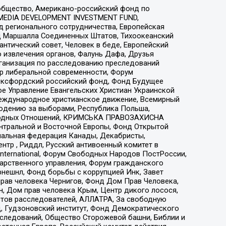
общество, Американо-российский фонд по
 MEDIA DEVELOPMENT INVESTMENT FUND,
 регионального сотрудничества, Европейская
 Маршалла Соединенных Штатов, Тихоокеанский
нтический совет, Человек в беде, Европейский
 извлечения органов, Фалунь Дафа, Друзья
рганизация по расследованию преследований
тр либеральной современности, Форум
 Оксфордский российский фонд, Фонд Будущее
е Управление Евангельских Христиан Украинской
еждународное христианское движение, Всемирный
людению за выборами, Республика Польша,
народных Отношений, КРИМСЬКА ПРАВОЗАХИСНА
ы Центральной и Восточной Европы, Фонд Открытой
иональная федерация Канады, Декабристы,
тр , Риддл, Русский антивоенный комитет в
nternational, Форум Свободных Народов ПостРоссии,
дарственного управления, Форум гражданского
рнешнл, Фонд борьбы с коррупцией Инк, Завет
прав человека Чернигов, Фонд Дом Прав Человека,
н, Дом прав человека Крым, Центр дикого лосося,
стов расследователей, АЛЛАТРА, За свободную
д, Гудзоновский институт, Фонд Демократического
сследований, Общество Сторожевой башни, Библии и