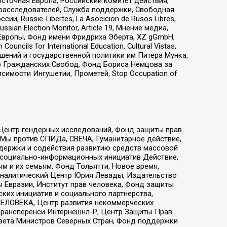
сточная Европа, Российский комитет действия,
-расследователей, Служба поддержки, Свободная
 Russie-Libertes, La Asocicion de Rusos Libres,
an Election Monitor, Article 19, Мнение медиа,
Европы, Фонд имени Фридриха Эберта, XZ gGmbH,
ls for International Education, Cultural Vistas,
ошений и государственной политики им Питера Мунка,
 Гражданских Свобод, Фонд Бориса Немцова за
имости Ингушетии, Прометей, Stop Occupation of
 Центр гендерных исследований, Фонд защиты прав
 Мы против СПИДа, СВЕЧА, Гуманитарное действие,
ддержки и содействия развитию средств массовой
р социально-информационных инициатив Действие,
 и их семьям, Фонд Тольятти, Новое время,
, Аналитический Центр Юрия Левады, Издательство
 Евразии, Институт прав человека, Фонд защиты
ких инициатив и социального партнерства,
ЕЛОВЕКА, Центр развития некоммерческих
 Трансперенси Интернешнл-Р, Центр Защиты Прав
овета Министров Северных Стран, Фонд поддержки