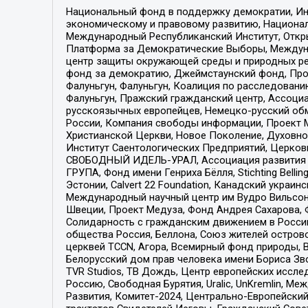
Национальный фонд в поддержку демократии, Ин
экономическому и правовому развитию, Национ
Международный Республиканский Институт, Откры
Платформа за Демократические Выборы, Междуна
центр защиты окружающей среды и природных ресу
фонд за демократию, Джеймстаунский фонд, Прож
Фалуньгун, Фалуньгун, Коалиция по расследован
Фалуньгун, Пражский гражданский центр, Ассоци
русскоязычных европейцев, Немецко-русский об
России, Компания свободы информации, Проект М
Христианской Церкви, Новое Поколение, Духовн
Институт Саентологических Предприятий, Церков
СВОБОДНЫЙ ИДЕЛЬ-УРАЛ, Ассоциация развития ж
ГРУПА, Фонд имени Генриха Бёлля, Stichting Bellin
Эстонии, Calvert 22 Foundation, Канадский укра
Международный научный центр им Вудро Вильсона
Швеции, Проект Медуза, Фонд Андрея Сахарова, Ф
Солидарность с гражданским движением в России 
общества Россия, Беллона, Союз жителей острово
церквей TCCN, Агора, Всемирный фонд природы, B
Белорусский дом прав человека имени Бориса Зво
TVR Studios, ТВ Дождь, Центр европейских иссл
Россию, Свободная Бурятия, Uralic, UnKremlin, 
Развития, Комитет-2024, Центрально-Европейски