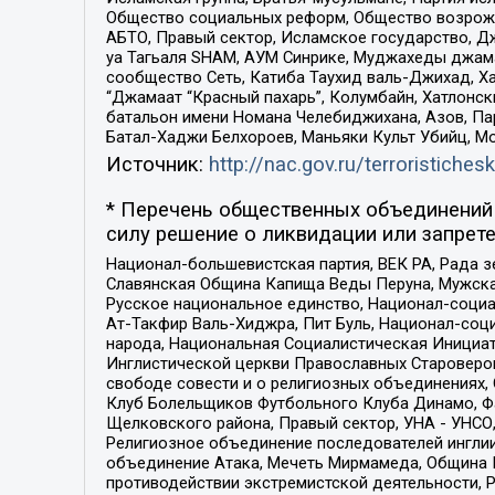
Общество социальных реформ, Общество возрожд
АБТО, Правый сектор, Исламское государство, Д
уа Тагьаля SHAM, АУМ Синрике, Муджахеды джама
сообщество Сеть, Катиба Таухид валь-Джихад, Хай
“Джамаат “Красный пахарь”, Колумбайн, Хатлонск
батальон имени Номана Челебиджихана, Азов, Па
Батал-Хаджи Белхороев, Маньяки Культ Убийц, М
Источник:
http://nac.gov.ru/terroristichesk
* Перечень общественных объединений 
силу решение о ликвидации или запрете
Национал-большевистская партия, ВЕК РА, Рада 
Славянская Община Капища Веды Перуна, Мужская
Русское национальное единство, Национал-социа
Ат-Такфир Валь-Хиджра, Пит Буль, Национал-соц
народа, Национальная Социалистическая Инициат
Инглистической церкви Православных Староверов
свободе совести и о религиозных объединениях,
Клуб Болельщиков Футбольного Клуба Динамо, Фа
Щелковского района, Правый сектор, УНА - УНСО, У
Религиозное объединение последователей инглии
объединение Атака, Мечеть Мирмамеда, Община К
противодействии экстремистской деятельности, 