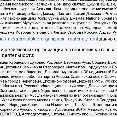
ения исламского наследия, Дом двух святых, Джунд аш-Шам, 
жабха аль-Нусра ли-Ахль аш-Шам, Народное ополчение имени К.
ата Ат-Тавхида Валь-Джихад, Чистопольский Джамаат, Рохнам
ят Тахрир аш-Шам, Ахлю Сунна Валь Джамаа, National Socialism
ий джамаат, Мусульманская религиозная группа п. Кушкуль г. 
ртия исламского возрождения Таджикистана, Народная самооб
олодёжь Которая Улыбается, Легион Свобода России, Айдар, Р
ie-i-ekstremistskie-organizacii-i-materialy.html
данные
и религиозных организаций в отношении которых 
 деятельности:
земли Кубанской Духовно Родовой Державы Русь, Община Духо
 Духовная Семинария Староверов-Инглингов, Нурджулар, К Бо
листическое общество, Джамаат мувахидов, Объединенный Вил
иалистическая рабочая партия России, Славянский союз, Форма
ива города Череповца, Духовно-Родовая Держава Русь, Русск
-Инглингов, Русский общенациональный союз, Движение против
 Омская организация общественного политического движения Р
йзрахманисты, Мусульманская религиозная организация п. Бо
краинская повстанческая армия, Тризуб им. Степана Бандеры, Бр
зма, Народная Социальная Инициатива, TulaSkins, Этнополитич
оренного Русского народа г. Астрахани, ВОЛЯ, Меджлис крымс
РЕВТАТПОД, Артподготовка, Штольц, В честь иконы Божией Мате