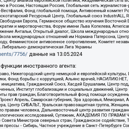
, Центр анализа европейской политики, Академическая сеть Во
ю в России, Настоящая Россия, Глобальная сеть журналистов
естфалия, Фонд глобальной помощи, Антивоенный комитет России,
татарский Ресурсный Центр, Глобальный союз IndustriALL, Russi
 Свободная Европа, Германское общество изучения Восточной 
и и миротворчества, Форум имени Льва Копелева, American Counci
ое движение Антальи, Открытый диалог, Школа международных отн
Школа международных отношений им Нормана Патерсона, Центр
ду, Феминистское антивоенное сопротивление, Комитет независ
а, Либерально-демократическая Лига Украины
uments/7756/
данные на
13.05.2024
функции иностранного агента:
раво, Нижегородский центр немецкой и европейской культуры,
тики, Фонд борьбы с коррупцией, Альянс врачей, НАСИЛИЮ.НЕТ,
я инициатива, Гражданский Союз, Хасдей Ерушалаим, Центр по
юченных, Институт глобализации и социальных движений, Цент
ты прав граждан, Благотворительный фонд помощи осужденным
а, Проект Апрель, Самарская губерния, Эра здоровья, Мемориал
ера, Центр СИБАЛЬТ, Уральская правозащитная группа, Женщины
по правам человека, Дальневосточный центр развития гражданс
ологических исследований, Сутяжник, АКАДЕМИЯ ПО ПРАВАМ Ч
е Совета Министров северных стран, Гражданское содействие,
я прессы - Сибирь, Частное учреждение в Санкт-Петербурге С