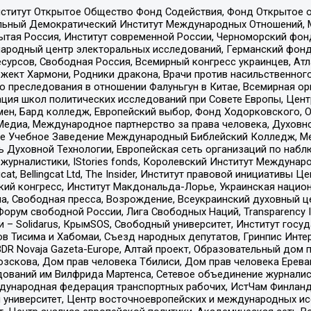
ститут Открытое Общество Фонд Содействия, Фонд Открытое 
альный Демократический Институт Международных Отношений,
тая Россия, Институт современной России, Черноморский фонд
родный центр электоральных исследований, Германский фонд
рсов, Свободная Россия, Всемирный конгресс украинцев, Атла
ект Хармони, Родники дракона, Врачи против насильственного
ию преследования в отношении Фалуньгун в Китае, Всемирная о
ация школ политических исследований при Совете Европы, Цен
мен, Бард колледж, Европейский выбор, Фонд Ходорковского,
едиа, Международное партнерство за права человека, Духовно
ое Учебное Заведение Международный Библейский Колледж, М
ь Духовной Технологии, Европейская сеть организаций по наб
урналистики, IStories fonds, Королевский Институт Между
gcat, Bellingcat Ltd, The Insider, Институт правовой инициатив
инский конгресс, Институт Макдональда-Лорье, Украинская нац
, Свободная пресса, Возрождение, Всеукраинский духовный цен
орум свободной России, Лига Свободных Наций, Transparеncy I
– Solidarus, КрымSOS, Свободный университет, Институт госу
в Тисима и Хабомаи, Съезд народных депутатов, Гринпис Инте
DR Novaja Gazeta-Europe, Алтай проект, Образовательный дом 
зскова, Дом прав человека Тбилиси, Дом прав человека Ерева
едований им Вилфрида Мартенса, Сетевое объединение журнали
Международная федерация транспортных рабочих, ИстЧам Финлан
й университет, Центр восточноевропейских и международных и