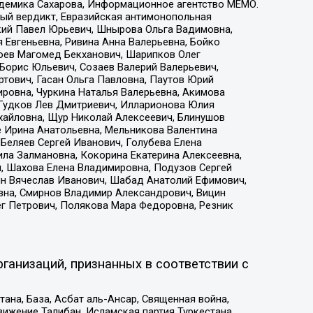
адемика Сахарова, Информационное агентство МЕМО.
ый вердикт, Евразийская антимонопольная
кий Павел Юрьевич, Шнырова Ольга Вадимовна,
 Евгеньевна, Ривина Анна Валерьевна, Бойко
хоев Магомед Бекханович, Шарипков Олег
Борис Юльевич, Созаев Валерий Валерьевич,
тович, Гасан Ольга Павловна, Паутов Юрий
ровна, Чуркина Наталья Валерьевна, Акимова
 Гудков Лев Дмитриевич, Илларионова Юлия
ихайловна, Щур Николай Алексеевич, Блинушов
е Ирина Анатольевна, Мельникова Валентина
Беляев Сергей Иванович, Голубева Елена
ила Залмановна, Кокорина Екатерина Алексеевна,
, Шахова Елена Владимировна, Подузов Сергей
ин Вячеслав Иванович, Шабад Анатолий Ефимович,
вна, Смирнов Владимир Александрович, Вицин
ег Петрович, Полякова Мара Федоровна, Резник
ганизаций, признанных в соответствии с
на, База, Асбат аль-Ансар, Священная война,
ижение Талибан, Исламская партия Туркестана,