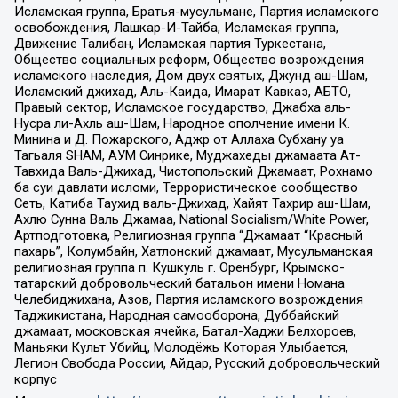
Исламская группа, Братья-мусульмане, Партия исламского
освобождения, Лашкар-И-Тайба, Исламская группа,
Движение Талибан, Исламская партия Туркестана,
Общество социальных реформ, Общество возрождения
исламского наследия, Дом двух святых, Джунд аш-Шам,
Исламский джихад, Аль-Каида, Имарат Кавказ, АБТО,
Правый сектор, Исламское государство, Джабха аль-
Нусра ли-Ахль аш-Шам, Народное ополчение имени К.
Минина и Д. Пожарского, Аджр от Аллаха Субхану уа
Тагьаля SHAM, АУМ Синрике, Муджахеды джамаата Ат-
Тавхида Валь-Джихад, Чистопольский Джамаат, Рохнамо
ба суи давлати исломи, Террористическое сообщество
Сеть, Катиба Таухид валь-Джихад, Хайят Тахрир аш-Шам,
Ахлю Сунна Валь Джамаа, National Socialism/White Power,
Артподготовка, Религиозная группа “Джамаат “Красный
пахарь”, Колумбайн, Хатлонский джамаат, Мусульманская
религиозная группа п. Кушкуль г. Оренбург, Крымско-
татарский добровольческий батальон имени Номана
Челебиджихана, Азов, Партия исламского возрождения
Таджикистана, Народная самооборона, Дуббайский
джамаат, московская ячейка, Батал-Хаджи Белхороев,
Маньяки Культ Убийц, Молодёжь Которая Улыбается,
Легион Свобода России, Айдар, Русский добровольческий
корпус