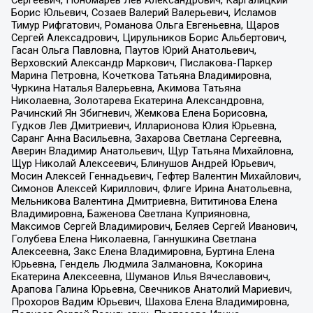
Борис Юльевич, Созаев Валерий Валерьевич, Исламов
Тимур Рифгатович, Романова Ольга Евгеньевна, Щаров
Сергей Алексадрович, Цирульников Борис Альбертович,
Гасан Ольга Павловна, Паутов Юрий Анатольевич,
Верховский Александр Маркович, Пислакова-Паркер
Марина Петровна, Кочеткова Татьяна Владимировна,
Чуркина Наталья Валерьевна, Акимова Татьяна
Николаевна, Золотарева Екатерина Александровна,
Рачинский Ян Збигневич, Жемкова Елена Борисовна,
Гудков Лев Дмитриевич, Илларионова Юлия Юрьевна,
Саранг Анна Васильевна, Захарова Светлана Сергеевна,
Аверин Владимир Анатольевич, Щур Татьяна Михайловна,
Щур Николай Алексеевич, Блинушов Андрей Юрьевич,
Мосин Алексей Геннадьевич, Гефтер Валентин Михайлович,
Симонов Алексей Кириллович, Флиге Ирина Анатольевна,
Мельникова Валентина Дмитриевна, Вититинова Елена
Владимировна, Баженова Светлана Куприяновна,
Максимов Сергей Владимирович, Беляев Сергей Иванович,
Голубева Елена Николаевна, Ганнушкина Светлана
Алексеевна, Закс Елена Владимировна, Буртина Елена
Юрьевна, Гендель Людмила Залмановна, Кокорина
Екатерина Алексеевна, Шуманов Илья Вячеславович,
Арапова Галина Юрьевна, Свечников Анатолий Мариевич,
Прохоров Вадим Юрьевич, Шахова Елена Владимировна,