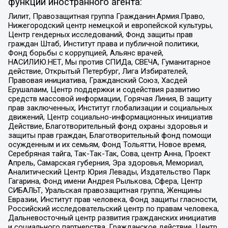
функции иностранного агента:
Лилит, Правозащитная группа Гражданин.Армия.Право,
Нижегородский центр немецкой и европейской культуры,
Центр гендерных исследований, Фонд защиты прав
граждан Штаб, Институт права и публичной политики,
Фонд борьбы с коррупцией, Альянс врачей,
НАСИЛИЮ.НЕТ, Мы против СПИДа, СВЕЧА, Гуманитарное
действие, Открытый Петербург, Лига Избирателей,
Правовая инициатива, Гражданский Союз, Хасдей
Ерушалаим, Центр поддержки и содействия развитию
средств массовой информации, Горячая Линия, В защиту
прав заключенных, Институт глобализации и социальных
движений, Центр социально-информационных инициатив
Действие, Благотворительный фонд охраны здоровья и
защиты прав граждан, Благотворительный фонд помощи
осужденным и их семьям, Фонд Тольятти, Новое время,
Серебряная тайга, Так-Так-Так, Сова, центр Анна, Проект
Апрель, Самарская губерния, Эра здоровья, Мемориал,
Аналитический Центр Юрия Левады, Издательство Парк
Гагарина, Фонд имени Андрея Рылькова, Сфера, Центр
СИБАЛЬТ, Уральская правозащитная группа, Женщины
Евразии, Институт прав человека, Фонд защиты гласности,
Российский исследовательский центр по правам человека,
Дальневосточный центр развития гражданских инициатив
и социального партнерства, Гражданское действие, Центр