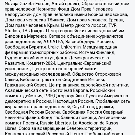
Novaja Gazeta-Europe, Алтай проект, Образовательный дом
прав человека Чернигов, Фонд Дом Прав Человека,
Белорусский дом прав человека имени Бориса Звозскова,
Дом прав человека Тбилиси, Дом прав человека Ереван,
Дом прав человека Крым, Центр дикого лосося, TVR
Studios, ТВ Дождь, Центр европейских исследований им
Вилфрида Мартенса, Сетевое объединение журналистов
расследователей, АЛЛАТРА, За свободную Россию,
Свободная Бурятия, Uralic, UnKremlin, Международная
федерация транспортных рабочих, ИстЧам Финланд,
Гудзоновский институт, Фонд Демократического
Развития, Комитет-2024, Центрально-Европейский
университет, Центр восточноевропейских и
международных исследований, Общество Сторожевой
башни, Библии и трактатов Свидетелей Иеговы,
Гражданский Совет, Центр анализа европейской политики,
Академическая сеть Восточная Европа, Российский
комитет действия, РЭНД корпорейшн, Русская Америка за
демократию в России, Настоящая Россия, Глобальная сеть
журналистов-расследователей, Служба поддержки,
Свободная Россия Берлин, Свободная Россия Северный
Рейн-Вестфалия, Фонд глобальной помощи, Антивоенный
комитет России, Russie-Libertes, La Asocicion de Rusos
Libres, Союз за возвращение Северных территорий,
Крымскотатарский Ресурсный Центр, Глобальный союз