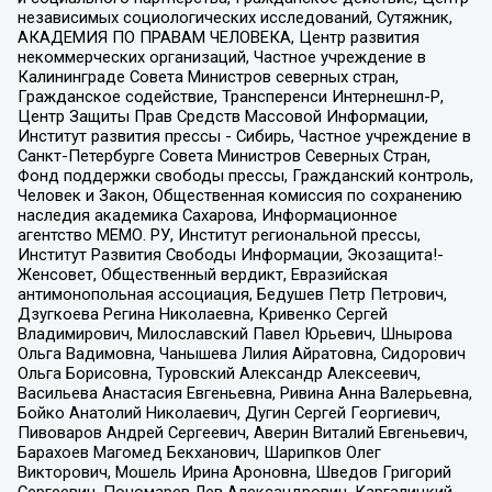
независимых социологических исследований, Сутяжник,
АКАДЕМИЯ ПО ПРАВАМ ЧЕЛОВЕКА, Центр развития
некоммерческих организаций, Частное учреждение в
Калининграде Совета Министров северных стран,
Гражданское содействие, Трансперенси Интернешнл-Р,
Центр Защиты Прав Средств Массовой Информации,
Институт развития прессы - Сибирь, Частное учреждение в
Санкт-Петербурге Совета Министров Северных Стран,
Фонд поддержки свободы прессы, Гражданский контроль,
Человек и Закон, Общественная комиссия по сохранению
наследия академика Сахарова, Информационное
агентство МЕМО. РУ, Институт региональной прессы,
Институт Развития Свободы Информации, Экозащита!-
Женсовет, Общественный вердикт, Евразийская
антимонопольная ассоциация, Бедушев Петр Петрович,
Дзугкоева Регина Николаевна, Кривенко Сергей
Владимирович, Милославский Павел Юрьевич, Шнырова
Ольга Вадимовна, Чанышева Лилия Айратовна, Сидорович
Ольга Борисовна, Туровский Александр Алексеевич,
Васильева Анастасия Евгеньевна, Ривина Анна Валерьевна,
Бойко Анатолий Николаевич, Дугин Сергей Георгиевич,
Пивоваров Андрей Сергеевич, Аверин Виталий Евгеньевич,
Барахоев Магомед Бекханович, Шарипков Олег
Викторович, Мошель Ирина Ароновна, Шведов Григорий
Сергеевич, Пономарев Лев Александрович, Каргалицкий