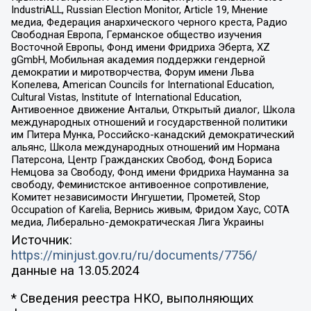
IndustriALL, Russian Election Monitor, Article 19, Мнение
медиа, Федерация анархического черного креста, Радио
Свободная Европа, Германское общество изучения
Восточной Европы, Фонд имени Фридриха Эберта, XZ
gGmbH, Мобильная академия поддержки гендерной
демократии и миротворчества, Форум имени Льва
Копелева, American Councils for International Education,
Cultural Vistas, Institute of International Education,
Антивоенное движение Антальи, Открытый диалог, Школа
международных отношений и государственной политики
им Питера Мунка, Российско-канадский демократический
альянс, Школа международных отношений им Нормана
Патерсона, Центр Гражданских Свобод, Фонд Бориса
Немцова за Свободу, Фонд имени Фридриха Науманна за
свободу, Феминистское антивоенное сопротивление,
Комитет независимости Ингушетии, Прометей, Stop
Occupation of Karelia, Вернись живым, Фридом Хаус, СОТА
медиа, Либерально-демократическая Лига Украины
Источник:
https://minjust.gov.ru/ru/documents/7756/
данные на
13.05.2024
* Сведения реестра НКО, выполняющих