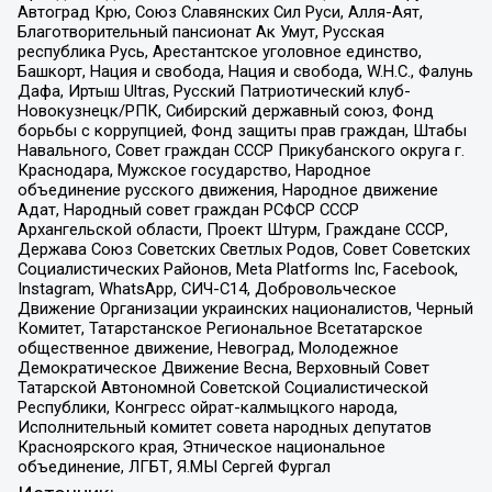
Автоград Крю, Союз Славянских Сил Руси, Алля-Аят,
Благотворительный пансионат Ак Умут, Русская
республика Русь, Арестантское уголовное единство,
Башкорт, Нация и свобода, Нация и свобода, W.H.С., Фалунь
Дафа, Иртыш Ultras, Русский Патриотический клуб-
Новокузнецк/РПК, Сибирский державный союз, Фонд
борьбы с коррупцией, Фонд защиты прав граждан, Штабы
Навального, Совет граждан СССР Прикубанского округа г.
Краснодара, Мужское государство, Народное
объединение русского движения, Народное движение
Адат, Народный совет граждан РСФСР СССР
Архангельской области, Проект Штурм, Граждане СССР,
Держава Союз Советских Светлых Родов, Совет Советских
Социалистических Районов, Meta Platforms Inc, Facebook,
Instagram, WhatsApp, СИЧ-С14, Добровольческое
Движение Организации украинских националистов, Черный
Комитет, Татарстанское Региональное Всетатарское
общественное движение, Невоград, Молодежное
Демократическое Движение Весна, Верховный Совет
Татарской Автономной Советской Социалистической
Республики, Конгресс ойрат-калмыцкого народа,
Исполнительный комитет совета народных депутатов
Красноярского края, Этническое национальное
объединение, ЛГБТ, Я.МЫ Сергей Фургал