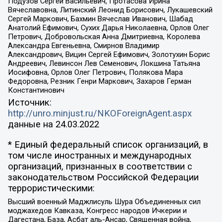
Подузов Сергей Васильевич, Протасова Ирина
Вячеславовна, Литинский Леонид Борисович, Лукашевский
Сергей Маркович, Бахмин Вячеслав Иванович, Шабад
Анатолий Ефимович, Сухих Дарья Николаевна, Орлов Олег
Петрович, Добровольская Анна Дмитриевна, Королева
Александра Евгеньевна, Смирнов Владимир
Александрович, Вицин Сергей Ефимович, Золотухин Борис
Андреевич, Левинсон Лев Семенович, Локшина Татьяна
Иосифовна, Орлов Олег Петрович, Полякова Мара
Федоровна, Резник Генри Маркович, Захаров Герман
Константинович
Источник:
http://unro.minjust.ru/NKOForeignAgent.aspx
данные на
24.03.2022
* Единый федеральный список организаций, в
том числе иностранных и международных
организаций, признанных в соответствии с
законодательством Российской Федерации
террористическими:
Высший военный Маджлисуль Шура Объединенных сил
моджахедов Кавказа, Конгресс народов Ичкерии и
Дагестана, База, Асбат аль-Ансар, Священная война,