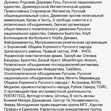
Духовно-Родовая Держава Русь, Русское национальное
единство, Древнерусской Инглистической церкви
Православных Староверов-Инглингов, Русский
общенациональный союз, Движение против нелегальной
иммиграции, Кровь и Честь, О свободе совести и о
религиозных объединениях, Омская организация
общественного политического движения Русское
национальное единство, Северное Братство, Клуб
Болельщиков Футбольного Клуба Динамо,
Файзрахманисты, Мусульманская религиозная организация
п. Боровский, Община Коренного Русского народа
Щелковского района, Правый сектор, УНА - УНСО,
Украинская повстанческая армия, Тризуб им. Степана
Бандеры, Братство, Белый Крест, Misanthropic division,
Религиозное объединение последователей инглиизма,
Народная Социальная Инициатива, TulaSkins,
Этнополитическое объединение Русские, Русское
национальное объединение Атака, Мечеть Мирмамеда,
Община Коренного Русского народа г. Астрахани, ВОЛЯ,
Меджлис крымскотатарского народа, Рубеж Севера, ТОЙС,
О противодействии экстремистской деятельности,
РЕВТАТПОД, Артподготовка, Штольц, В честь иконы
Божией Матери Державная, Сектор 16, Независимость,
Фирма, Молодежная правозащитная группа МПГ, Курсом
Правды и Единения, Каракольская инициативная группа,