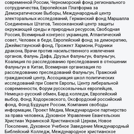
современной России, Черноморский фонд регионального
сотрудничества, Европейская Платформа за
Демократические Выборы, Международный центр
электоральных исследований, Германский фонд Маршалла
Соединенных Штатов, Тихоокеанский центр защиты
окружающей среды и природных ресурсов, Свободная
Россия, Всемирный конгресс украинцев, Атлантический
совет, Человек в беде, Европейский фонд за демократию,
Джеймстаунский фонд, Прожект Хармони, Родники
дракона, Врачи против насильственного извлечения
органов, Фалунь Дафа, Друзья Фалуньгун, Фалуньгун,
Коалиция по расследованию преследования в отношении
Фалуньгун в Китае, Всемирная организация по
расследованию преследований Фалуньгун, Пражский
гражданский центр, Ассоциация школ политических
исследований при Совете Европы, Центр либеральной
современности, Форум русскоязычных европейцев,
Немецко-русский обмен, Бард колледж, Европейский
выбор, Фонд Ходорковского, Оксфордский российский
фонд, Фонд Будущее России, Компания свободы
информации, Проект Медиа, Международное партнерство
за права человека, Духовное Управление Евангельских
Христиан Украинской Христианской Церкви, Новое
Поколение, Духовное Учебное Заведение Международный
Библейский Колледж, Международное христианское