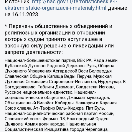
Источник:
http://nac.gov.ru/terroristicheskie-i-
ekstremistskie-organizacii-i-materialy.html
данные
на
16.11.2023
* Перечень общественных объединений и
религиозных организаций в отношении
которых судом принято вступившее в
законную силу решение о ликвидации или
запрете деятельности:
Национал-большевистская партия, ВЕК РА, Рада земли
Кубанской Духовно Родовой Державы Русь, Община
Духовного Управления Асгардской Веси Беловодья,
Славянская Община Капища Веды Перуна, Мужская
Духовная Семинария Староверов-Инглингов, Нурджулар, К
Богодержавию, Таблиги Джамаат, Свидетели Иеговы,
Русское национальное единство, Национал-
социалистическое общество, Джамаат мувахидов,
Объединенный Вилайат Кабарды, Балкарии и Карачая,
Союз славян, Ат-Такфир Валь-Хиджра, Пит Буль,
Национал-социалистическая рабочая партия России,
Славянский союз, Формат-18, Благородный Орден
Дьявола, Армия воли народа, Национальная
Социалистическая Инициатива города Череповца,