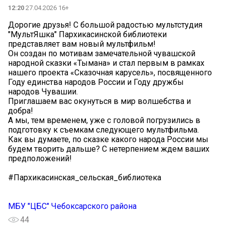
12:20
27.04.2026 16+
Дорогие друзья! С большой радостью мультстудия
"МультЯшка" Пархикасинской библиотеки
представляет вам новый мультфильм!
Он создан по мотивам замечательной чувашской
народной сказки «Тымана» и стал первым в рамках
нашего проекта «Сказочная карусель», посвященного
Году единства народов России и Году дружбы
народов Чувашии.
Приглашаем вас окунуться в мир волшебства и
добра!
А мы, тем временем, уже с головой погрузились в
подготовку к съемкам следующего мультфильма.
Как вы думаете, по сказке какого народа России мы
будем творить дальше? С нетерпением ждем ваших
предположений!
#Пархикасинская_сельская_библиотека
МБУ "ЦБС" Чебоксарского района
44