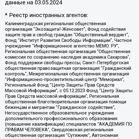
данные на
03.05.2024
* Реестр иностранных агентов:
Калининградская региональная общественная организация "Экозащита!-Женсовет", Фонд содействия защите прав и свобод граждан "Общественный вердикт", Фонд "Институт Развития Свободы Информации", Частное учреждение "Информационное агентство МЕМО. РУ", Региональная общественная организация "Общественная комиссия по сохранению наследия академика Сахарова", Фонд поддержки свободы прессы, Санкт-Петербургская общественная правозащитная организация "Гражданский контроль", Межрегиональная общественная организация "Информационно-просветительский центр "Мемориал", Региональный Фонд "Центр Защиты Прав Средств Массовой Информации", с 05.12.2023 Фонд "Центр Защиты Прав Средств массовой информации", Региональная общественная благотворительная организация помощи беженцам и мигрантам "Гражданское содействие", Негосударственное образовательное учреждение дополнительного профессионального образования (повышение квалификации) специалистов "АКАДЕМИЯ ПО ПРАВАМ ЧЕЛОВЕКА", Свердловская региональная общественная организация "Сутяжник", Автономная некоммерческая организация "Центр независимых социологических исследований", Союз общественных объединений "Российский исследовательский центр по правам человека", Региональное общественное учреждение научно-информационный центр "МЕМОРИАЛ", Некоммерческая организация "Фонд защиты гласности", Автономная некоммерческая организация "Институт прав человека", Городская общественная организация "Екатеринбургское общество "МЕМОРИАЛ", Городская общественная организация "Рязанское историко-просветительское и правозащитное общество "Мемориал" (Рязанский Мемориал), Челябинский региональный орган общественной самодеятельности – женское общественное объединение "Женщины Евразии", Челябинский региональный орган общественной самодеятельности "Уральская правозащитная группа", Фонд содействия защите здоровья и социальной справедливости имени Андрея Рылькова, Автономная Некоммерческая Организация "Аналитический Центр Юрия Левады", Автономная некоммерческая организация социальной поддержки населения "Проект Апрель", Региональная общественная организация помощи женщинам и детям, находящимся в кризисной ситуации "Информационно-методический центр "Анна", Фонд содействия развитию массовых коммуникаций и правовому просвещению "Так-так-Так", Фонд содействия устойчивому развитию "Серебряная тайга", Свердловский региональный общественный фонд социальных проектов "Новое время", "Idel.Реалии", Кавказ.Реалии, Крым.Реалии, Телеканал Настоящее Время, Татаро-башкирская служба Радио Свобода (Azatliq Radiosi), Радио Свободная Европа/Радио Свобода (PCE/PC), "Сибирь.Реалии", "Фактограф", Благотворительный фонд помощи осужденным и их семьям, Автономная некоммерческая организация "Институт глобализации и социальных движений", Фонд "В защиту прав заключенных", Частное учреждение "Центр поддержки и содействия развитию средств массовой информации", Пензенский региональный общественный благотворительный фонд "Гражданский союз", "Север.Реалии", Некоммерческая организация Фонд "Правовая инициатива", Общество с ограниченной ответственностью "Радио Свободная Европа/Радио Свобода", Чешское информационное агентство "MEDIUM-ORIENT", Красноярская региональная общественная организация "Мы против СПИДа", Камалягин Денис Николаевич, Маркелов Сергей Евгеньевич, Пономарев Лев Александрович, Савицкая Людмила Алексеевна, Автономная некоммерческая организация "Центр по работе с проблемой насилия "НАСИЛИЮ.НЕТ", Межрегиональный профессиональный союз работников здравоохранения "Альянс врачей", Юридическое лицо, зарегистрированное в Латвийской Республике, SIA "Medusa Project" (регистрационный номер 40103797863, дата регистрации 10.06.2014), Некоммерческая организация "Фонд по борьбе с коррупцией", Автономная некоммерческая организация "Институт права и публичной политики", Баданин Роман Сергеевич, Гликин Максим Александрович, Железнова Мария Михайловна, Лукьянова Юлия Сергеевна, Маетная Елизавета Витальевна, Маняхин Петр Борисович, Чуракова Ольга Владимировна, Ярош Юлия Петровна, Юридическое лицо "The Insider SIA", зарегистрированное в Риге, Латвийская Республика (дата регистрации 26.06.2015), являющееся администратором доменного имени интернет-издания "The Insider SIA", https://theins.ru, Постернак Алексей Евгеньевич, Рубин Михаил Аркадьевич, Анин Роман Александрович, Юридическое лицо Istories fonds, зарегистрированное в Латвийской Республике (регистрационный номер 50008295751, дата регистрации 24.02.2020), Великовский Дмитрий Александрович, Долинина Ирина Николаевна, Мароховская Алеся Алексеевна, Шлейнов Роман Юрьевич, Шмагун Олеся Валентиновна, Общество с ограниченной ответственностью "Альтаир 2021", Общество с ограниченной ответственностью "Вега 2021", Общество с ограниченной ответственностью "Главный редактор 2021", Общество с ограниченной ответственностью "Ромашки монолит", Важенков Артем Валерьевич, Ивановская областная общественная организация "Центр гендерных исследований", Гурман Юрий Альбертович, Медиапроект "ОВД-Инфо", Егоров Владимир Владимирович, Жилинский Владимир Александрович, Общество с ограниченной ответственностью "ЗП", Иванова София Юрьевна, Карезина Инна Павловна, Кильтау Екатерина Викторовна, Петров Алексей Викторович, Пискунов Сергей Евгеньевич, Смирнов Сергей Сергеевич, Тихонов Михаил Сергеевич, Общество с ограниченной ответственностью "ЖУРНАЛИСТ-ИНОСТРАННЫЙ АГЕНТ", Арапова Галина Юрьевна, Вольтская Татьяна Анатольевна, Американская компания "Mason G.E.S. Anonymous Foundation" (США), являющаяся владельцем интернет-издания https://mnews.world/, Компания "Stichting Bellingcat", зарегистрированная в Нидерландах (дата регистрации 11.07.2018), Захаров Андрей Вячеславович, Клепиковская Екатерина Дмитриевна, Общество с ограниченной ответственностью "МЕМО", Перл Роман Александрович, Симонов Евгений Алексеевич, Соловьева Елена Анатольевна, Сотников Даниил Владимирович, Сурначева Елизавета Дмитриевна, Автономная некоммерческая организация по защите прав человека и информированию населения "Якутия – Наше Мнение", Общество с ограниченной ответственностью "Москоу диджитал медиа", с 26.01.2023 Общество с ограниченной ответственностью "Чайка Белые сады", Ветошкина Валерия Валерьевна, Заговора Максим Александрович, Межрегиональное общественное движение "Российская ЛГБТ - сеть", Оленичев Максим Владимирович, Павлов Иван Юрьевич, Скворцова Елена Сергеевна, Общество с ограниченной ответственностью "Как бы инагент", Кочетков Игорь Викторович, Общество с ограниченной ответственностью "Честные выборы", Еланчик Олег Александрович, Общество с ограниченной ответственностью "Нобелевский призыв", Гималова Регина Эмилевна, Григорьев Андрей Валерьевич, Григорьева Алина Александровна, Ассоциация по содействию защите прав призывников, альтернативнослужащих и военнослужащих "Правозащитная группа "Гражданин.Армия.Право", Хисамова Регина Фаритовна, Автономная некоммерческая организация по реализации социально-правовых программ "Лилит", Дальневосточное общественное движение "Маяк", Санкт-Петербургская ЛГБТ-инициативная группа "Выход", Инициативная группа ЛГБТ+ "Реверс", Алексеев Андрей Викторович, Бекбулатова Таисия Львовна, Беляев Иван Михайлович, Владыкина Елена Сергеевна, Гельман Марат Александрович, Никульшина Вероника Юрьевна, Толоконникова Надежда Андреевна, Шендерович Виктор Анатольевич, Общество с ограниченной ответственностью "Данное сообщение", Общество с ограниченной ответственностью Издательский дом "Новая глава", Айнбиндер Александра Александровна, Московский комьюнити-центр для ЛГБТ+инициатив, Благотворительный фонд развития филантропии, Deutsche Welle (Германия, Kurt-Schumacher-Strasse 3, 53113 Bonn), Борзунова Мария Михайловна, Воробьев Виктор Викторович, Голубева Анна Львовна, Константинова Алла Михайловна, Малкова Ирина Владимировна, Мурадов Мурад Абдулгалимович, Осетинская Елизавета Николаевна, Понасенков Евгений Николаевич, Ганапольский Матвей Юрьевич, Киселев Евгений Алексеевич, Борухович Ирина Григорьевна, Дремин Иван Тимофеевич, Дубровский Дмитрий Викторович, Красноярская региональная общественная организация поддержки и развития альтернативных образовательных технологий и межкультурных коммуникаций "ИНТЕРРА", Маяковская Екатерина Алексеевна, Фейгин Марк Захарович, Филимонов Андрей Викторович, Дзугкоева Регина Николаевна, Доброхотов Роман Александрович, Дудь Юрий Александрович, Елкин Сергей Владимирович, Кругликов Кирилл Игоревич, Сабунаева Мария Леонидовна, Семенов Алексей Владимирович, Шаинян Карен Багратович, Шульман Екатерина Михайловна, Асафьев Артур Валерьевич, Вахштайн Виктор Семенович, Венедиктов Алексей Алексеевич, Лушникова Екатерина Евгеньевна, Волков Леонид Михайлович, Невзоров Александр Глебович, Пархоменко Сергей Борисович, Сироткин Ярослав Николаевич, Кара-Мурза Владимир Владимирович, Баранова Наталья Владимировна, Гозман Леонид Яковлевич, Кагарлицкий Борис Юльевич, Климарев Михаил Валерьевич, Милов Владимир Станиславович, Автономная некоммерческая организация Краснодарский центр современного искусства "Типография", Моргенштерн Алишер Тагирович, Соболь Любовь Эдуардовна, Общество с ограниченной ответственностью "ЛИЗА НОРМ", Каспаров Гарри Кимович, Ходорковский Михаил Борисович, Общество с ограниченной ответственностью "Апрельские тезисы", Данилович Ирина Брониславовна, Кашин Олег Владимирович, Петров Николай Владимирович, Пивоваров Алексей Владимирович, Соколов Михаил Владимирович, Цветкова Юлия Владимировна, Чичваркин Евгений Александрович, Комитет против пыток/Команда против пыток, Общество с ограниченной ответственностью "Первый научный", Общество с ограниченной ответственностью "Вертолет и ко", Белоцерковская Вероника Борисовна, Кац Максим Евгеньевич, Лазарева Татьяна Юрьевна, Шаведдинов Руслан Табризович, Яшин Илья Валерьевич, Общество с ограниченной ответственностью "Иноагент ААВ", Алешковский Дмитрий Петрович, Альбац Евгения Марковна, Быков Дмитрий Львович, Галямина Юлия Евгеньевна, Лойко Сергей Леонидович, Мартынов Кирилл Константинович, Медведев Сергей Александрович, Крашенинников Федор Геннадиевич, Гордеева Катерина Вл