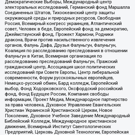
Демократические Выборы, Международный центр
электоральных исследований, Германский фонд Маршалла
Соединенных Штатов, Тихоокеанский центр защиты
окружающей среды и природных ресурсов, Свободная
Россия, Всемирный конгресс украинцев, Атлантический
совет, Человек в беде, Европейский фонд за демократию,
Джеймстаунский фонд, Прожект Хармони, Родники
дракона, Врачи против насильственного извлечения
органов, Фалунь Дафа, Друзья Фалуньгун, Фалуньгун,
Коалиция по расследованию преследования в отношении
Фалуньгун в Китае, Всемирная организация по
расследованию преследований Фалуньгун, Пражский
гражданский центр, Ассоциация школ политических
исследований при Совете Европы, Центр либеральной
современности, Форум русскоязычных европейцев,
Немецко-русский обмен, Бард колледж, Европейский
выбор, Фонд Ходорковского, Оксфордский российский
фонд, Фонд Будущее России, Компания свободы
информации, Проект Медиа, Международное партнерство
за права человека, Духовное Управление Евангельских
Христиан Украинской Христианской Церкви, Новое
Поколение, Духовное Учебное Заведение Международный
Библейский Колледж, Международное христианское
движение, Всемирный Институт Саентологических
Предприятий, Церковь Духовной Технологии, Европейская