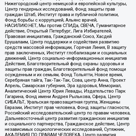
Нижегородский центр немецкой и европейской культуры,
Центр гендерных исследований, Фонд защиты прав
граждан Штаб, Институт права и публичной политики,
Фонд борьбы с коррупцией, Альянс врачей,
НАСИЛИЮ.НЕТ, Мы против СПИДа, СВЕЧА, Гуманитарное
действие, Открытый Петербург, Лига Избирателей,
Правовая инициатива, Гражданский Союз, Хасдей
Ерушалаим, Центр поддержки и содействия развитию
средств массовой информации, Горячая Линия, В защиту
прав заключенных, Институт глобализации и социальных
движений, Центр социально-информационных инициатив
Действие, Благотворительный фонд охраны здоровья и
защиты прав граждан, Благотворительный фонд помощи
осужденным и их семьям, Фонд Тольятти, Новое время,
Серебряная тайга, Так-Так-Так, Сова, центр Анна, Проект
Апрель, Самарская губерния, Эра здоровья, Мемориал,
Аналитический Центр Юрия Левады, Издательство Парк
Гагарина, Фонд имени Андрея Рылькова, Сфера, Центр
СИБАЛЬТ, Уральская правозащитная группа, Женщины
Евразии, Институт прав человека, Фонд защиты гласности,
Российский исследовательский центр по правам человека,
Дальневосточный центр развития гражданских инициатив
и социального партнерства, Гражданское действие, Центр
независимых социологических исследований, Сутяжник,
АКАДЕМИЯ ПО ПРАВАМ ЧЕЛОВЕКА, Центр развития