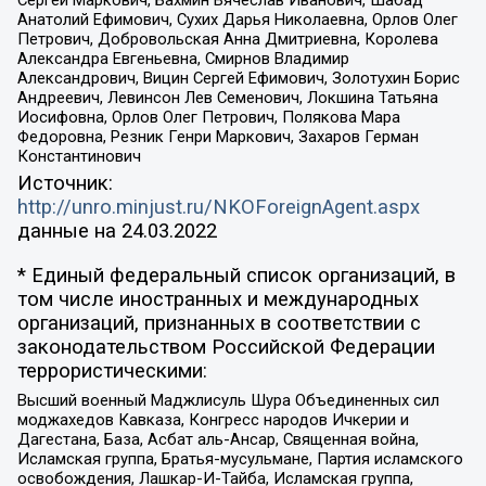
Анатолий Ефимович, Сухих Дарья Николаевна, Орлов Олег
Петрович, Добровольская Анна Дмитриевна, Королева
Александра Евгеньевна, Смирнов Владимир
Александрович, Вицин Сергей Ефимович, Золотухин Борис
Андреевич, Левинсон Лев Семенович, Локшина Татьяна
Иосифовна, Орлов Олег Петрович, Полякова Мара
Федоровна, Резник Генри Маркович, Захаров Герман
Константинович
Источник:
http://unro.minjust.ru/NKOForeignAgent.aspx
данные на
24.03.2022
* Единый федеральный список организаций, в
том числе иностранных и международных
организаций, признанных в соответствии с
законодательством Российской Федерации
террористическими:
Высший военный Маджлисуль Шура Объединенных сил
моджахедов Кавказа, Конгресс народов Ичкерии и
Дагестана, База, Асбат аль-Ансар, Священная война,
Исламская группа, Братья-мусульмане, Партия исламского
освобождения, Лашкар-И-Тайба, Исламская группа,