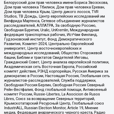
Белорусский дом прав человека имени Бориса Звозскова,
Дом прав человека Тбилиси, Дом прав человека Ереван,
Дом прав человека Крым, Центр дикого лосося, TVR
Studios, ТВ Дождь, Центр европейских исследований им
Вилфрида Мартенса, Сетевое объединение журналистов
расследователей, АЛЛАТРА, За свободную Россию,
Свободная Бурятия, Uralic, UnKremlin, Международная
федерация транспортных рабочих, ИстЧам Финланд,
Гудзоновский институт, Фонд Демократического
Развития, Комитет-2024, Центрально-Европейский
университет, Центр восточноевропейских и
международных исследований, Общество Сторожевой
башни, Библии и трактатов Свидетелей Иеговы,
Гражданский Совет, Центр анализа европейской политики,
Академическая сеть Восточная Европа, Российский
комитет действия, РЭНД корпорейшн, Русская Америка за
демократию в России, Настоящая Россия, Глобальная сеть
журналистов-расследователей, Служба поддержки,
Свободная Россия Берлин, Свободная Россия Северный
Рейн-Вестфалия, Фонд глобальной помощи, Антивоенный
комитет России, Russie-Libertes, La Asocicion de Rusos
Libres, Союз за возвращение Северных территорий,
Крымскотатарский Ресурсный Центр, Глобальный союз
IndustriALL, Russian Election Monitor, Article 19, Мнение
медиа, Федерация анархического черного креста, Радио