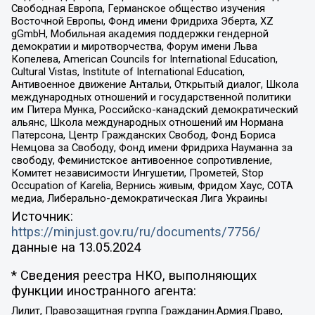
Свободная Европа, Германское общество изучения
Восточной Европы, Фонд имени Фридриха Эберта, XZ
gGmbH, Мобильная академия поддержки гендерной
демократии и миротворчества, Форум имени Льва
Копелева, American Councils for International Education,
Cultural Vistas, Institute of International Education,
Антивоенное движение Антальи, Открытый диалог, Школа
международных отношений и государственной политики
им Питера Мунка, Российско-канадский демократический
альянс, Школа международных отношений им Нормана
Патерсона, Центр Гражданских Свобод, Фонд Бориса
Немцова за Свободу, Фонд имени Фридриха Науманна за
свободу, Феминистское антивоенное сопротивление,
Комитет независимости Ингушетии, Прометей, Stop
Occupation of Karelia, Вернись живым, Фридом Хаус, СОТА
медиа, Либерально-демократическая Лига Украины
Источник:
https://minjust.gov.ru/ru/documents/7756/
данные на
13.05.2024
* Сведения реестра НКО, выполняющих
функции иностранного агента:
Лилит, Правозащитная группа Гражданин.Армия.Право,