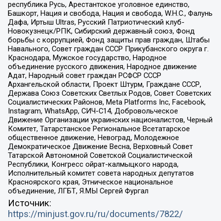
республика Русь, Арестантское уголовное единство,
Башкорт, Нация и свобода, Нация и свобода, W.H.С., Фалунь
Дафа, Иртыш Ultras, Русский Патриотический клуб-
Новокузнецк/РПК, Сибирский державный союз, Фонд
борьбы с коррупцией, Фонд защиты прав граждан, Штабы
Навального, Совет граждан СССР Прикубанского округа г.
Краснодара, Мужское государство, Народное
объединение русского движения, Народное движение
Адат, Народный совет граждан РСФСР СССР
Архангельской области, Проект Штурм, Граждане СССР,
Держава Союз Советских Светлых Родов, Совет Советских
Социалистических Районов, Meta Platforms Inc, Facebook,
Instagram, WhatsApp, СИЧ-С14, Добровольческое
Движение Организации украинских националистов, Черный
Комитет, Татарстанское Региональное Всетатарское
общественное движение, Невоград, Молодежное
Демократическое Движение Весна, Верховный Совет
Татарской Автономной Советской Социалистической
Республики, Конгресс ойрат-калмыцкого народа,
Исполнительный комитет совета народных депутатов
Красноярского края, Этническое национальное
объединение, ЛГБТ, Я.МЫ Сергей Фургал
Источник:
https://minjust.gov.ru/ru/documents/7822/