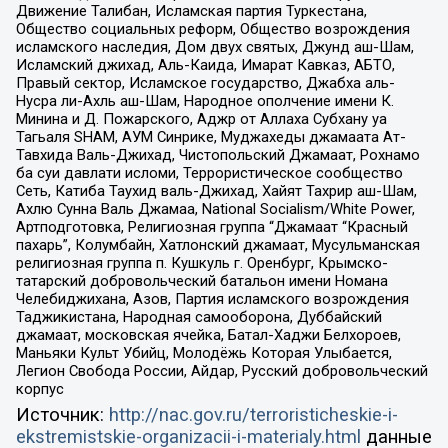
Движение Талибан, Исламская партия Туркестана,
Общество социальных реформ, Общество возрождения
исламского наследия, Дом двух святых, Джунд аш-Шам,
Исламский джихад, Аль-Каида, Имарат Кавказ, АБТО,
Правый сектор, Исламское государство, Джабха аль-
Нусра ли-Ахль аш-Шам, Народное ополчение имени К.
Минина и Д. Пожарского, Аджр от Аллаха Субхану уа
Тагьаля SHAM, АУМ Синрике, Муджахеды джамаата Ат-
Тавхида Валь-Джихад, Чистопольский Джамаат, Рохнамо
ба суи давлати исломи, Террористическое сообщество
Сеть, Катиба Таухид валь-Джихад, Хайят Тахрир аш-Шам,
Ахлю Сунна Валь Джамаа, National Socialism/White Power,
Артподготовка, Религиозная группа “Джамаат “Красный
пахарь”, Колумбайн, Хатлонский джамаат, Мусульманская
религиозная группа п. Кушкуль г. Оренбург, Крымско-
татарский добровольческий батальон имени Номана
Челебиджихана, Азов, Партия исламского возрождения
Таджикистана, Народная самооборона, Дуббайский
джамаат, московская ячейка, Батал-Хаджи Белхороев,
Маньяки Культ Убийц, Молодёжь Которая Улыбается,
Легион Свобода России, Айдар, Русский добровольческий
корпус
Источник:
http://nac.gov.ru/terroristicheskie-i-
ekstremistskie-organizacii-i-materialy.html
данные