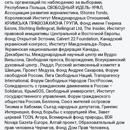
сеть организаций по наблюдению за выборами,
Республика Польша, СВОБОДНЫЙ ИДЕЛЬ-УРАЛ,
Ассоциация развития журналистики, IStories fonds,
Королевский Институт Международных Отношений,
КРИМСЬКА ПРАВОЗАХИСНА ГРУПА, Фонд имени Генриха
Бёлля, Stichting Bellingcat, Bellingcat Ltd, The Insider, Институт
правовой инициативы Центральной и Восточной Европы,
Фонд Открытой Эстонии, Calvert 22 Foundation, Канадский
украинский конгресс, Институт Макдональда-Лорье,
Украинская национальная федерация Канады,
Декабристы, Международный научный центр им Вудро
Вильсона, Свободная пресса, Возрождение, Всеукраинский
духовный центр , Риддл, Русский антивоенный комитет в
Швеции, Проект Медуза, Фонд Андрея Сахарова, Форум
свободной России, Лига Свободных Наций, Transparеncy
International, Форум Свободных Народов ПостРоссии,
Солидарность с гражданским движением в России –
Solidarus, КрымSOS, Свободный университет, Институт
государственного управления, Форум гражданского
общества Россия, Беллона, Союз жителей островов
Тисима и Хабомаи, Съезд народных депутатов, Гринпис
Интернешнл, Фонд борьбы с коррупцией Инк, Завет
церквей TCCN, Агора, Всемирный фонд природы, BDR
Novaja Gazeta-Europe, Алтай проект, Образовательный дом
прав человека Чернигов, Фонд Дом Прав Человека,