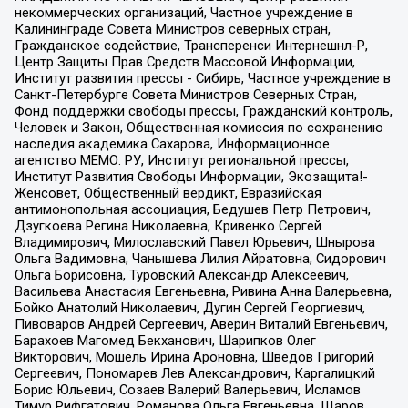
некоммерческих организаций, Частное учреждение в
Калининграде Совета Министров северных стран,
Гражданское содействие, Трансперенси Интернешнл-Р,
Центр Защиты Прав Средств Массовой Информации,
Институт развития прессы - Сибирь, Частное учреждение в
Санкт-Петербурге Совета Министров Северных Стран,
Фонд поддержки свободы прессы, Гражданский контроль,
Человек и Закон, Общественная комиссия по сохранению
наследия академика Сахарова, Информационное
агентство МЕМО. РУ, Институт региональной прессы,
Институт Развития Свободы Информации, Экозащита!-
Женсовет, Общественный вердикт, Евразийская
антимонопольная ассоциация, Бедушев Петр Петрович,
Дзугкоева Регина Николаевна, Кривенко Сергей
Владимирович, Милославский Павел Юрьевич, Шнырова
Ольга Вадимовна, Чанышева Лилия Айратовна, Сидорович
Ольга Борисовна, Туровский Александр Алексеевич,
Васильева Анастасия Евгеньевна, Ривина Анна Валерьевна,
Бойко Анатолий Николаевич, Дугин Сергей Георгиевич,
Пивоваров Андрей Сергеевич, Аверин Виталий Евгеньевич,
Барахоев Магомед Бекханович, Шарипков Олег
Викторович, Мошель Ирина Ароновна, Шведов Григорий
Сергеевич, Пономарев Лев Александрович, Каргалицкий
Борис Юльевич, Созаев Валерий Валерьевич, Исламов
Тимур Рифгатович, Романова Ольга Евгеньевна, Щаров