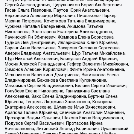
Сергей Алексадрович, Цирульников Борис Альбертович,
Гасан Ольга Павловна, Паутов Юрий Анатольевич,
Верховский Александр Маркович, Пислакова-Паркер
Марина Петровна, Кочеткова Татьяна Владимировна,
Чуркина Наталья Валерьевна, Акимова Татьяна
Николаевна, Золотарева Екатерина Александровна,
Рачинский Ян Збигневич, Жемкова Елена Борисовна,
Гудков Лев Дмитриевич, Илларионова Юлия Юрьевна,
Саранг Анна Васильевна, Захарова Светлана Сергеевна,
Аверин Владимир Анатольевич, Щур Татьяна Михайловна,
Щур Николай Алексеевич, Блинушов Андрей Юрьевич,
Мосин Алексей Геннадьевич, Гефтер Валентин Михайлович,
Симонов Алексей Кириллович, Флиге Ирина Анатольевна,
Мельникова Валентина Дмитриевна, Вититинова Елена
Владимировна, Баженова Светлана Куприяновна,
Максимов Сергей Владимирович, Беляев Сергей Иванович,
Голубева Елена Николаевна, Ганнушкина Светлана
Алексеевна, Закс Елена Владимировна, Буртина Елена
Юрьевна, Гендель Людмила Залмановна, Кокорина
Екатерина Алексеевна, Шуманов Илья Вячеславович,
Арапова Галина Юрьевна, Свечников Анатолий Мариевич,
Прохоров Вадим Юрьевич, Шахова Елена Владимировна,
Подузов Сергей Васильевич, Протасова Ирина
Вячеславовна, Литинский Леонид Борисович, Лукашевский
Сергей Маркович, Бахмин Вячеслав Иванович, Шабад