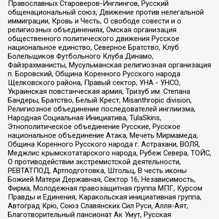
Православных Староверов-Инглингов, Русский
общенациональный союз, Движение против нелегальной
иммиграции, Кровь и Честь, О свободе совести и о
религиозных объединениях, Омская организация
общественного политического движения Русское
национальное единство, Северное Братство, Клуб
Болельщиков Футбольного Клуба Динамо,
Файзрахманисты, Мусульманская религиозная организация
п. Боровский, Община Коренного Русского народа
Щелковского района, Правый сектор, УНА - УНСО,
Украинская повстанческая армия, Тризуб им. Степана
Бандеры, Братство, Белый Крест, Misanthropic division,
Религиозное объединение последователей инглиизма,
Народная Социальная Инициатива, TulaSkins,
Этнополитическое объединение Русские, Русское
национальное объединение Атака, Мечеть Мирмамеда,
Община Коренного Русского народа г. Астрахани, ВОЛЯ,
Меджлис крымскотатарского народа, Рубеж Севера, ТОЙС,
О противодействии экстремистской деятельности,
РЕВТАТПОД, Артподготовка, Штольц, В честь иконы
Божией Матери Державная, Сектор 16, Независимость,
Фирма, Молодежная правозащитная группа МПГ, Курсом
Правды и Единения, Каракольская инициативная группа,
Автоград Крю, Союз Славянских Сил Руси, Алля-Аят,
Благотворительный пансионат Ак Умут, Русская