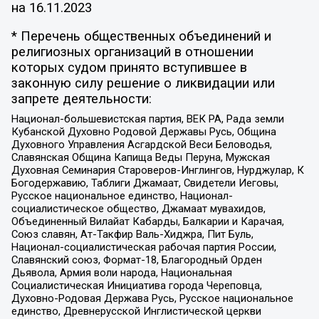
на
16.11.2023
* Перечень общественных объединений и
религиозных организаций в отношении
которых судом принято вступившее в
законную силу решение о ликвидации или
запрете деятельности:
Национал-большевистская партия, ВЕК РА, Рада земли
Кубанской Духовно Родовой Державы Русь, Община
Духовного Управления Асгардской Веси Беловодья,
Славянская Община Капища Веды Перуна, Мужская
Духовная Семинария Староверов-Инглингов, Нурджулар, К
Богодержавию, Таблиги Джамаат, Свидетели Иеговы,
Русское национальное единство, Национал-
социалистическое общество, Джамаат мувахидов,
Объединенный Вилайат Кабарды, Балкарии и Карачая,
Союз славян, Ат-Такфир Валь-Хиджра, Пит Буль,
Национал-социалистическая рабочая партия России,
Славянский союз, Формат-18, Благородный Орден
Дьявола, Армия воли народа, Национальная
Социалистическая Инициатива города Череповца,
Духовно-Родовая Держава Русь, Русское национальное
единство, Древнерусской Инглистической церкви