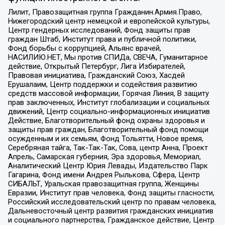
Лилит, Правозащитная группа Гражданин.Армия.Право,
Нижегородский центр немецкой и европейской культуры,
Центр гендерных исследований, Фонд защиты прав
граждан Штаб, Институт права и публичной политики,
Фонд борьбы с коррупцией, Альянс врачей,
НАСИЛИЮ.НЕТ, Мы против СПИДа, СВЕЧА, Гуманитарное
действие, Открытый Петербург, Лига Избирателей,
Правовая инициатива, Гражданский Союз, Хасдей
Ерушалаим, Центр поддержки и содействия развитию
средств массовой информации, Горячая Линия, В защиту
прав заключенных, Институт глобализации и социальных
движений, Центр социально-информационных инициатив
Действие, Благотворительный фонд охраны здоровья и
защиты прав граждан, Благотворительный фонд помощи
осужденным и их семьям, Фонд Тольятти, Новое время,
Серебряная тайга, Так-Так-Так, Сова, центр Анна, Проект
Апрель, Самарская губерния, Эра здоровья, Мемориал,
Аналитический Центр Юрия Левады, Издательство Парк
Гагарина, Фонд имени Андрея Рылькова, Сфера, Центр
СИБАЛЬТ, Уральская правозащитная группа, Женщины
Евразии, Институт прав человека, Фонд защиты гласности,
Российский исследовательский центр по правам человека,
Дальневосточный центр развития гражданских инициатив
и социального партнерства, Гражданское действие, Центр