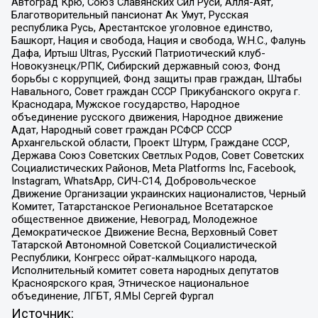
Автоград Крю, Союз Славянских Сил Руси, Алля-Аят,
Благотворительный пансионат Ак Умут, Русская
республика Русь, Арестантское уголовное единство,
Башкорт, Нация и свобода, Нация и свобода, W.H.С., Фалунь
Дафа, Иртыш Ultras, Русский Патриотический клуб-
Новокузнецк/РПК, Сибирский державный союз, Фонд
борьбы с коррупцией, Фонд защиты прав граждан, Штабы
Навального, Совет граждан СССР Прикубанского округа г.
Краснодара, Мужское государство, Народное
объединение русского движения, Народное движение
Адат, Народный совет граждан РСФСР СССР
Архангельской области, Проект Штурм, Граждане СССР,
Держава Союз Советских Светлых Родов, Совет Советских
Социалистических Районов, Meta Platforms Inc, Facebook,
Instagram, WhatsApp, СИЧ-С14, Добровольческое
Движение Организации украинских националистов, Черный
Комитет, Татарстанское Региональное Всетатарское
общественное движение, Невоград, Молодежное
Демократическое Движение Весна, Верховный Совет
Татарской Автономной Советской Социалистической
Республики, Конгресс ойрат-калмыцкого народа,
Исполнительный комитет совета народных депутатов
Красноярского края, Этническое национальное
объединение, ЛГБТ, Я.МЫ Сергей Фургал
Источник: