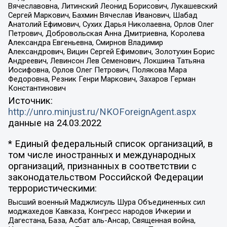
Вячеславовна, Литинский Леонид Борисович, Лукашевский
Сергей Маркович, Бахмин Вячеслав Иванович, Шабад
Анатолий Ефимович, Сухих Дарья Николаевна, Орлов Олег
Петрович, Добровольская Анна Дмитриевна, Королева
Александра Евгеньевна, Смирнов Владимир
Александрович, Вицин Сергей Ефимович, Золотухин Борис
Андреевич, Левинсон Лев Семенович, Локшина Татьяна
Иосифовна, Орлов Олег Петрович, Полякова Мара
Федоровна, Резник Генри Маркович, Захаров Герман
Константинович
Источник:
http://unro.minjust.ru/NKOForeignAgent.aspx
данные на
24.03.2022
* Единый федеральный список организаций, в
том числе иностранных и международных
организаций, признанных в соответствии с
законодательством Российской Федерации
террористическими:
Высший военный Маджлисуль Шура Объединенных сил
моджахедов Кавказа, Конгресс народов Ичкерии и
Дагестана, База, Асбат аль-Ансар, Священная война,