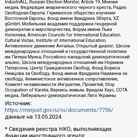
IndustriALL, Russian Election Monitor, Article 19, Мнение
медиа, Федерация анархического черного креста, Радио
Свободная Европа, Германское общество изучения
Восточной Европы, Фонд имени Фридриха Эберта, XZ
gGmbH, Мобильная академия поддержки гендерной
демократии и миротворчества, Форум имени Льва
Копелева, American Councils for International Education,
Cultural Vistas, Institute of International Education,
Антивоенное движение Антальи, Открытый диалог, Школа
международных отношений и государственной политики
им Питера Мунка, Российско-канадский демократический
альянс, Школа международных отношений им Нормана
Патерсона, Центр Гражданских Свобод, Фонд Бориса
Немцова за Свободу, Фонд имени Фридриха Науманна за
свободу, Феминистское антивоенное сопротивление,
Комитет независимости Ингушетии, Прометей, Stop
Occupation of Karelia, Вернись живым, Фридом Хаус, СОТА
медиа, Либерально-демократическая Лига Украины
Источник:
https://minjust.gov.ru/ru/documents/7756/
данные на
13.05.2024
* Сведения реестра НКО, выполняющих
функции иностранного агента: