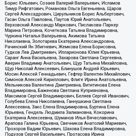
Борис Юльевич, Созаев Валерий Валерьевич, Исламов
Тимур Рифгатович, Романова Ольга Евгеньевна, Щаров
Сергей Алексадрович, Цирульников Борис Альбертович,
Гасан Ольга Павловна, Паутов Юрий Анатольевич,
Верховский Александр Маркович, Пислакова-Паркер
Марина Петровна, Кочеткова Татьяна Владимировна,
Чуркина Наталья Валерьевна, Акимова Татьяна
Николаевна, Золотарева Екатерина Александровна,
Рачинский Ян Збигневич, Жемкова Елена Борисовна,
Гудков Лев Дмитриевич, Илларионова Юлия Юрьевна,
Саранг Анна Васильевна, Захарова Светлана Сергеевна,
Аверин Владимир Анатольевич, Щур Татьяна Михайловна,
Щур Николай Алексеевич, Блинушов Андрей Юрьевич,
Мосин Алексей Геннадьевич, Гефтер Валентин Михайлович,
Симонов Алексей Кириллович, Флиге Ирина Анатольевна,
Мельникова Валентина Дмитриевна, Вититинова Елена
Владимировна, Баженова Светлана Куприяновна,
Максимов Сергей Владимирович, Беляев Сергей Иванович,
Голубева Елена Николаевна, Ганнушкина Светлана
Алексеевна, Закс Елена Владимировна, Буртина Елена
Юрьевна, Гендель Людмила Залмановна, Кокорина
Екатерина Алексеевна, Шуманов Илья Вячеславович,
Арапова Галина Юрьевна, Свечников Анатолий Мариевич,
Прохоров Вадим Юрьевич, Шахова Елена Владимировна,
Подузов Сергей Васильевич, Протасова Ирина