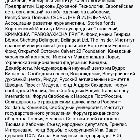
движение, Всемирный Институт Саентологических
Предприятий, Церковь Духовной Технологии, Европейская
сеть организаций по наблюдению за выборами,
Республика Польша, СВОБОДНЫЙ ИДЕЛЬ-УРАЛ,
Ассоциация развития журналистики, IStories fonds,
Королевский Институт Международных Отношений,
КРИМСЬКА ПРАВОЗАХИСНА ГРУПА, Фонд имени Генриха
Бёлля, Stichting Bellingcat, Bellingcat Ltd, The Insider, Институт
правовой инициативы Центральной и Восточной Европы,
Фонд Открытой Эстонии, Calvert 22 Foundation, Канадский
украинский конгресс, Институт Макдональда-Лорье,
Украинская национальная федерация Канады,
Декабристы, Международный научный центр им Вудро
Вильсона, Свободная пресса, Возрождение, Всеукраинский
духовный центр , Риддл, Русский антивоенный комитет в
Швеции, Проект Медуза, Фонд Андрея Сахарова, Форум
свободной России, Лига Свободных Наций, Transparеncy
International, Форум Свободных Народов ПостРоссии,
Солидарность с гражданским движением в России –
Solidarus, КрымSOS, Свободный университет, Институт
государственного управления, Форум гражданского
общества Россия, Беллона, Союз жителей островов
Тисима и Хабомаи, Съезд народных депутатов, Гринпис
Интернешнл, Фонд борьбы с коррупцией Инк, Завет
церквей TCCN, Агора, Всемирный фонд природы, BDR