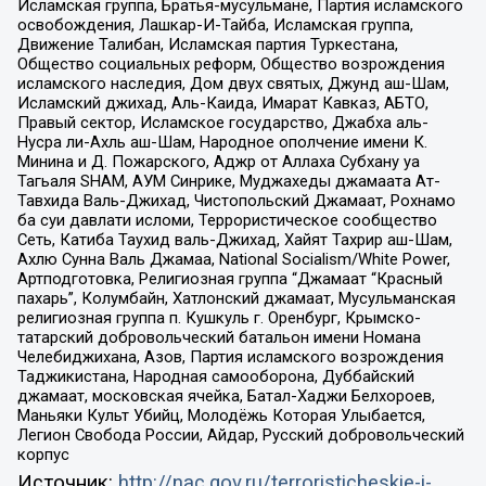
Исламская группа, Братья-мусульмане, Партия исламского
освобождения, Лашкар-И-Тайба, Исламская группа,
Движение Талибан, Исламская партия Туркестана,
Общество социальных реформ, Общество возрождения
исламского наследия, Дом двух святых, Джунд аш-Шам,
Исламский джихад, Аль-Каида, Имарат Кавказ, АБТО,
Правый сектор, Исламское государство, Джабха аль-
Нусра ли-Ахль аш-Шам, Народное ополчение имени К.
Минина и Д. Пожарского, Аджр от Аллаха Субхану уа
Тагьаля SHAM, АУМ Синрике, Муджахеды джамаата Ат-
Тавхида Валь-Джихад, Чистопольский Джамаат, Рохнамо
ба суи давлати исломи, Террористическое сообщество
Сеть, Катиба Таухид валь-Джихад, Хайят Тахрир аш-Шам,
Ахлю Сунна Валь Джамаа, National Socialism/White Power,
Артподготовка, Религиозная группа “Джамаат “Красный
пахарь”, Колумбайн, Хатлонский джамаат, Мусульманская
религиозная группа п. Кушкуль г. Оренбург, Крымско-
татарский добровольческий батальон имени Номана
Челебиджихана, Азов, Партия исламского возрождения
Таджикистана, Народная самооборона, Дуббайский
джамаат, московская ячейка, Батал-Хаджи Белхороев,
Маньяки Культ Убийц, Молодёжь Которая Улыбается,
Легион Свобода России, Айдар, Русский добровольческий
корпус
Источник:
http://nac.gov.ru/terroristicheskie-i-