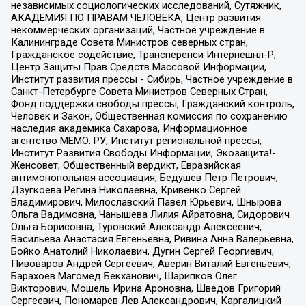
независимых социологических исследований, Сутяжник,
АКАДЕМИЯ ПО ПРАВАМ ЧЕЛОВЕКА, Центр развития
некоммерческих организаций, Частное учреждение в
Калининграде Совета Министров северных стран,
Гражданское содействие, Трансперенси Интернешнл-Р,
Центр Защиты Прав Средств Массовой Информации,
Институт развития прессы - Сибирь, Частное учреждение в
Санкт-Петербурге Совета Министров Северных Стран,
Фонд поддержки свободы прессы, Гражданский контроль,
Человек и Закон, Общественная комиссия по сохранению
наследия академика Сахарова, Информационное
агентство МЕМО. РУ, Институт региональной прессы,
Институт Развития Свободы Информации, Экозащита!-
Женсовет, Общественный вердикт, Евразийская
антимонопольная ассоциация, Бедушев Петр Петрович,
Дзугкоева Регина Николаевна, Кривенко Сергей
Владимирович, Милославский Павел Юрьевич, Шнырова
Ольга Вадимовна, Чанышева Лилия Айратовна, Сидорович
Ольга Борисовна, Туровский Александр Алексеевич,
Васильева Анастасия Евгеньевна, Ривина Анна Валерьевна,
Бойко Анатолий Николаевич, Дугин Сергей Георгиевич,
Пивоваров Андрей Сергеевич, Аверин Виталий Евгеньевич,
Барахоев Магомед Бекханович, Шарипков Олег
Викторович, Мошель Ирина Ароновна, Шведов Григорий
Сергеевич, Пономарев Лев Александрович, Каргалицкий