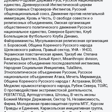
Духовно-Родовая Держава Русь, Русское национальное
единство, Древнерусской Инглистической церкви
Православных Староверов-Инглингов, Русский
общенациональный союз, Движение против нелегальной
иммиграции, Кровь и Честь, О свободе совести и о
религиозных объединениях, Омская организация
общественного политического движения Русское
национальное единство, Северное Братство, Клуб
Болельщиков Футбольного Клуба Динамо,
Файзрахманисты, Мусульманская религиозная организация
п. Боровский, Община Коренного Русского народа
Щелковского района, Правый сектор, УНА - УНСО,
Украинская повстанческая армия, Тризуб им. Степана
Бандеры, Братство, Белый Крест, Misanthropic division,
Религиозное объединение последователей инглиизма,
Народная Социальная Инициатива, TulaSkins,
Этнополитическое объединение Русские, Русское
национальное объединение Атака, Мечеть Мирмамеда,
Община Коренного Русского народа г. Астрахани, ВОЛЯ,
Меджлис крымскотатарского народа, Рубеж Севера, ТОЙС,
О противодействии экстремистской деятельности,
РЕВТАТПОД, Артподготовка, Штольц, В честь иконы
Божией Матери Державная, Сектор 16, Независимость,
Фирма, Молодежная правозащитная группа МПГ, Курсом
Правды и Единения, Каракольская инициативная группа,