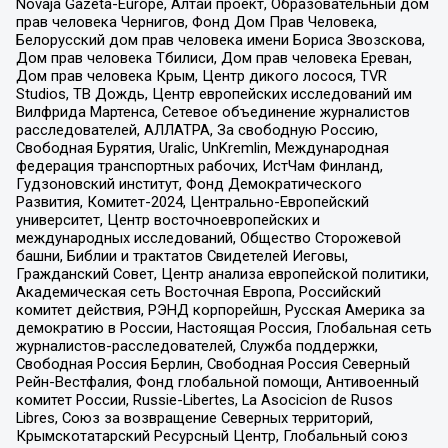
Novaja Gazeta-Europe, Алтай проект, Образовательный дом
прав человека Чернигов, Фонд Дом Прав Человека,
Белорусский дом прав человека имени Бориса Звозскова,
Дом прав человека Тбилиси, Дом прав человека Ереван,
Дом прав человека Крым, Центр дикого лосося, TVR
Studios, ТВ Дождь, Центр европейских исследований им
Вилфрида Мартенса, Сетевое объединение журналистов
расследователей, АЛЛАТРА, За свободную Россию,
Свободная Бурятия, Uralic, UnKremlin, Международная
федерация транспортных рабочих, ИстЧам Финланд,
Гудзоновский институт, Фонд Демократического
Развития, Комитет-2024, Центрально-Европейский
университет, Центр восточноевропейских и
международных исследований, Общество Сторожевой
башни, Библии и трактатов Свидетелей Иеговы,
Гражданский Совет, Центр анализа европейской политики,
Академическая сеть Восточная Европа, Российский
комитет действия, РЭНД корпорейшн, Русская Америка за
демократию в России, Настоящая Россия, Глобальная сеть
журналистов-расследователей, Служба поддержки,
Свободная Россия Берлин, Свободная Россия Северный
Рейн-Вестфалия, Фонд глобальной помощи, Антивоенный
комитет России, Russie-Libertes, La Asocicion de Rusos
Libres, Союз за возвращение Северных территорий,
Крымскотатарский Ресурсный Центр, Глобальный союз