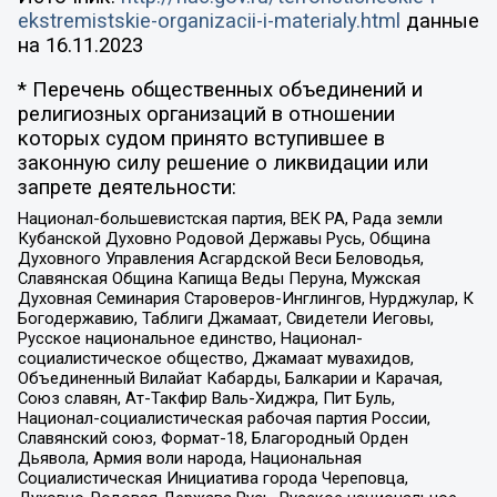
ekstremistskie-organizacii-i-materialy.html
данные
на
16.11.2023
* Перечень общественных объединений и
религиозных организаций в отношении
которых судом принято вступившее в
законную силу решение о ликвидации или
запрете деятельности:
Национал-большевистская партия, ВЕК РА, Рада земли
Кубанской Духовно Родовой Державы Русь, Община
Духовного Управления Асгардской Веси Беловодья,
Славянская Община Капища Веды Перуна, Мужская
Духовная Семинария Староверов-Инглингов, Нурджулар, К
Богодержавию, Таблиги Джамаат, Свидетели Иеговы,
Русское национальное единство, Национал-
социалистическое общество, Джамаат мувахидов,
Объединенный Вилайат Кабарды, Балкарии и Карачая,
Союз славян, Ат-Такфир Валь-Хиджра, Пит Буль,
Национал-социалистическая рабочая партия России,
Славянский союз, Формат-18, Благородный Орден
Дьявола, Армия воли народа, Национальная
Социалистическая Инициатива города Череповца,