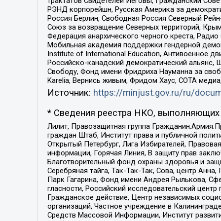
трактатов Свидетелей Иеговы, Гражданский Совет
РЭНД корпорейшн, Русская Америка за демократи
Россия Берлин, Свободная Россия Северный Рейн-В
Союз за возвращение Северных территорий, Крымско
Федерация анархического черного креста, Радио
Мобильная академия поддержки гендерной демократи
Institute of International Education, Антивоенн
Российско-канадский демократический альянс, 
Свободу, Фонд имени Фридриха Науманна за свобо
Karelia, Вернись живым, Фридом Хаус, СОТА меди
Источник:
https://minjust.gov.ru/ru/doc
* Сведения реестра НКО, выполняющих 
Лилит, Правозащитная группа Гражданин.Армия.П
граждан Штаб, Институт права и публичной поли
Открытый Петербург, Лига Избирателей, Правова
информации, Горячая Линия, В защиту прав закл
Благотворительный фонд охраны здоровья и защи
Серебряная тайга, Так-Так-Так, Сова, центр Анн
Парк Гагарина, Фонд имени Андрея Рылькова, Сф
гласности, Российский исследовательский центр 
Гражданское действие, Центр независимых соци
организаций, Частное учреждение в Калининград
Средств Массовой Информации, Институт развити