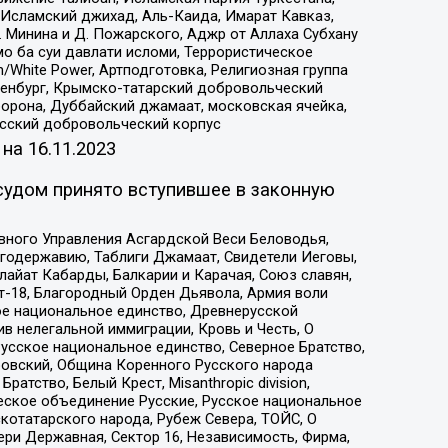
Исламский джихад, Аль-Каида, Имарат Кавказ,
 Минина и Д. Пожарского, Аджр от Аллаха Субхану
о ба суи давлати исломи, Террористическое
/White Power, Артподготовка, Религиозная группа
Оренбург, Крымско-татарский добровольческий
орона, Дуббайский джамаат, московская ячейка,
усский добровольческий корпус
 на
16.11.2023
судом принято вступившее в законную
вного Управления Асгардской Веси Беловодья,
годержавию, Таблиги Джамаат, Свидетели Иеговы,
айат Кабарды, Балкарии и Карачая, Союз славян,
т-18, Благородный Орден Дьявола, Армия воли
ое национальное единство, Древнерусской
 нелегальной иммиграции, Кровь и Честь, О
усское национальное единство, Северное Братство,
ровский, Община Коренного Русского народа
атство, Белый Крест, Misanthropic division,
еское объединение Русские, Русское национальное
котатарского народа, Рубеж Севера, ТОЙС, О
ри Державная, Сектор 16, Независимость, Фирма,