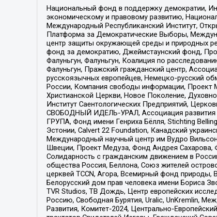
Национальный фонд в поддержку демократии, Ин
экономическому и правовому развитию, Национ
Международный Республиканский Институт, Откры
Платформа за Демократические Выборы, Междуна
центр защиты окружающей среды и природных ресу
фонд за демократию, Джеймстаунский фонд, Прож
Фалуньгун, Фалуньгун, Коалиция по расследован
Фалуньгун, Пражский гражданский центр, Ассоци
русскоязычных европейцев, Немецко-русский об
России, Компания свободы информации, Проект М
Христианской Церкви, Новое Поколение, Духовн
Институт Саентологических Предприятий, Церков
СВОБОДНЫЙ ИДЕЛЬ-УРАЛ, Ассоциация развития ж
ГРУПА, Фонд имени Генриха Бёлля, Stichting Bellin
Эстонии, Calvert 22 Foundation, Канадский укра
Международный научный центр им Вудро Вильсона
Швеции, Проект Медуза, Фонд Андрея Сахарова, Ф
Солидарность с гражданским движением в России 
общества Россия, Беллона, Союз жителей острово
церквей TCCN, Агора, Всемирный фонд природы, B
Белорусский дом прав человека имени Бориса Зво
TVR Studios, ТВ Дождь, Центр европейских иссл
Россию, Свободная Бурятия, Uralic, UnKremlin, 
Развития, Комитет-2024, Центрально-Европейски