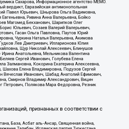
адемика Сахарова, Информационное агентство МЕМО.
ый вердикт, Евразийская антимонопольная
кий Павел Юрьевич, Шнырова Ольга Вадимовна,
 Евгеньевна, Ривина Анна Валерьевна, Бойко
хоев Магомед Бекханович, Шарипков Олег
Борис Юльевич, Созаев Валерий Валерьевич,
тович, Гасан Ольга Павловна, Паутов Юрий
ровна, Чуркина Наталья Валерьевна, Акимова
 Гудков Лев Дмитриевич, Илларионова Юлия
ихайловна, Щур Николай Алексеевич, Блинушов
е Ирина Анатольевна, Мельникова Валентина
Беляев Сергей Иванович, Голубева Елена
ила Залмановна, Кокорина Екатерина Алексеевна,
, Шахова Елена Владимировна, Подузов Сергей
ин Вячеслав Иванович, Шабад Анатолий Ефимович,
вна, Смирнов Владимир Александрович, Вицин
ег Петрович, Полякова Мара Федоровна, Резник
ганизаций, признанных в соответствии с
на, База, Асбат аль-Ансар, Священная война,
ижение Талибан, Исламская партия Туркестана,