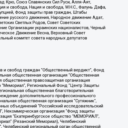
д Крю, Союз Славянских Сил Руси, Алля-Аят,
я и свобода, Нация и свобода, W.H.С., Фалунь Дафа,
рупцией, Фонд защиты прав граждан, Штабы
ение русского движения, Народное движение Адат,
етских Светлых Родов, Совет Советских
ение Организации украинских националистов, Черный
ическое Движение Весна, Верховный Совет
ельный комитет совета народных депутатов
ции социально-правовых программ "Лилит", Дальневосточное общественное движение "Маяк", Санкт-Петербургская ЛГБТ-инициативная группа "Выход", Инициативная группа ЛГБТ+ "Реверс", Алексеев Андрей Викторович, Бекбулатова Таисия Львовна, Беляев Иван Михайлович, Владыкина Елена Сергеевна, Гельман Марат Александрович, Никульшина Вероника Юрьевна, Толоконникова Надежда Андреевна, Шендерович Виктор Анатольевич, Общество с ограниченной ответственностью "Данное сообщение", Общество с ограниченной ответственностью Издательский дом "Новая глава", Айнбиндер Александра Александровна, Московский комьюнити-центр для ЛГБТ+инициатив, Благотворительный фонд развития филантропии, Deutsche Welle (Германия, Kurt-Schumacher-Strasse 3, 53113 Bonn), Борзунова Мария Михайловна, Воробьев Виктор Викторович, Голубева Анна Львовна, Константинова Алла Михайловна, Малкова Ирина Владимировна, Мурадов Мурад Абдулгалимович, Осетинская Елизавета Николаевна, Понасенков Евгений Николаевич, Ганапольский Матвей Юрьевич, Киселев Евгений Алексеевич, Борухович Ирина Григорьевна, Дремин Иван Тимофеевич, Дубровский Дмитрий Викторович, Красноярская региональная общественная организация поддержки и развития альтернативных образовательных технологий и межкультурных коммуникаций "ИНТЕРРА", Маяковская Екатерина Алексеевна, Фейгин Марк Захарович, Филимонов Андрей Викторович, Дзугкоева Регина Николаевна, Доброхотов Роман Александрович, Дудь Юрий Александрович, Елкин Сергей Владимирович, Кругликов Кирилл Игоревич, Сабунаева Мария Леонидовна, Семенов Алексей Владимирович, Шаинян Карен Багратович, Шульман Екатерина Михайловна, Асафьев Артур Валерьевич, Вахштайн Виктор Семенович, Венедиктов Алексей Алексеевич, Лушникова Екатерина Евгеньевна, Волков Леонид Михайлович, Невзоров Александр Глебович, Пархоменко Сергей Борисович, Сироткин Ярослав Николаевич, Кара-Мурза Владимир Владимирович, Баранова Наталья Владимировна, Гозман Леонид Яковлевич, Кагарлицкий Борис Юльевич, Климарев Михаил Валерьевич, Милов Владимир Станиславович, Автономная некоммерческая организация Краснодарский центр современного искусства "Типография", Моргенштерн Алишер Тагирович, Соболь Любовь Эдуардовна, Общество с ограниченной ответственностью "ЛИЗА НОРМ", Каспаров Гарри Кимович, Ходорковский Михаил Борисович, Общество с ограниченной ответственностью "Апрельские тезисы", Данилович Ирина Брониславовна, Кашин Олег Владимирович, Петров Николай Владимирович, Пивоваров Алексей Владимирович, Соколов Михаил Владимирович, Цветкова Юлия Владимировна, Чичваркин Евгений Александрович, Комитет против пыток/Команда против пыток, Общество с ограниченной ответственностью "Первый научный", Общество с ограниченной ответственностью "Вертолет и ко", Белоцерковская Вероника Борисовна, Кац Максим Евгеньевич, Лазарева Татьяна Юрьевна, Шаведдинов Руслан Табризович, Яшин Илья Валерьевич, Общество с ограниченной ответственностью "Иноагент ААВ", Алешковский Дмитрий Петрович, Альбац Евгения Марковна, Быков Дмитрий Львович, Галямина Юлия Евгеньевна, Лойко Сергей Леонидович, Мартынов Кирилл Константинович, Медведев Сергей Александрович, Крашенинников Федор Геннадиевич, Гордеева Катерина Вл