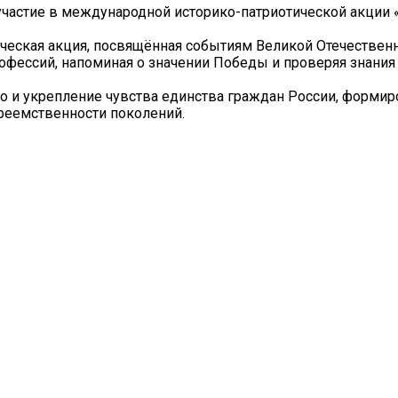
 участие в международной историко-патриотической акции 
ическая акция, посвящённая событиям Великой Отечествен
офессий, напоминая о значении Победы и проверяя знания
 но и укрепление чувства единства граждан России, форми
преемственности поколений.