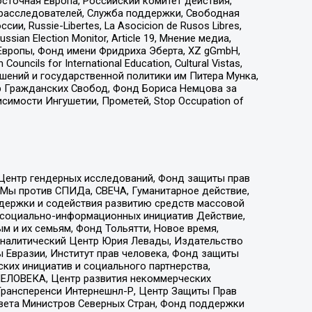
сточная Европа, Российский комитет действия,
-расследователей, Служба поддержки, Свободная
 Russie-Libertes, La Asocicion de Rusos Libres,
an Election Monitor, Article 19, Мнение медиа,
Европы, Фонд имени Фридриха Эберта, XZ gGmbH,
ls for International Education, Cultural Vistas,
ошений и государственной политики им Питера Мунка,
 Гражданских Свобод, Фонд Бориса Немцова за
имости Ингушетии, Прометей, Stop Occupation of
 Центр гендерных исследований, Фонд защиты прав
 Мы против СПИДа, СВЕЧА, Гуманитарное действие,
ддержки и содействия развитию средств массовой
р социально-информационных инициатив Действие,
 и их семьям, Фонд Тольятти, Новое время,
, Аналитический Центр Юрия Левады, Издательство
 Евразии, Институт прав человека, Фонд защиты
ких инициатив и социального партнерства,
ЕЛОВЕКА, Центр развития некоммерческих
 Трансперенси Интернешнл-Р, Центр Защиты Прав
овета Министров Северных Стран, Фонд поддержки