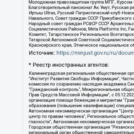
Молодежная правозащитная группа МПГ, Курсом П
Благотворительный пансионат Ак Умут, Русская ре
Иртыш Ultras, Русский Патриотический клуб-Нов
Навального, Совет граждан СССР Прикубанского 
Народный совет граждан РСФСР СССР Архангельск
Социалистических Районов, Meta Platforms Inc, 
Комитет, Татарстанское Региональное Всетатар
Татарской Автономной Советской Социалистическ
Красноярского края, Этническое национальное о
Источник:
https://minjust.gov.ru/ru/doc
* Реестр иностранных агентов:
Калининградская региональная общественная организация "Экозащита!-Женсовет", Фонд содействия защите прав и свобод граждан "Общественный вердикт", Фонд "Институт Развития Свободы Информации", Частное учреждение "Информационное агентство МЕМО. РУ", Региональная общественная организация "Общественная комиссия по сохранению наследия академика Сахарова", Фонд поддержки свободы прессы, Санкт-Петербургская общественная правозащитная организация "Гражданский контроль", Межрегиональная общественная организация "Информационно-просветительский центр "Мемориал", Региональный Фонд "Центр Защиты Прав Средств Массовой Информации", с 05.12.2023 Фонд "Центр Защиты Прав Средств массовой информации", Региональная общественная благотворительная организация помощи беженцам и мигрантам "Гражданское содействие", Негосударственное образовательное учреждение дополнительного профессионального образования (повышение квалификации) специалистов "АКАДЕМИЯ ПО ПРАВАМ ЧЕЛОВЕКА", Свердловская региональная общественная организация "Сутяжник", Автономная некоммерческая организация "Центр независимых социологических исследований", Союз общественных объединений "Российский исследовательский центр по правам человека", Региональное общественное учреждение научно-информационный центр "МЕМОРИАЛ", Некоммерческая организация "Фонд защиты гласности", Автономная некоммерческая организация "Институт прав человека", Городская общественная организация "Екатеринбургское общество "МЕМОРИАЛ", Городская общественная организация "Рязанское историко-просветительское и правозащитное общество "Мемориал" (Рязанский Мемориал), Челябинский региональный орган общественной самодеятельности – женское общественное объединение "Женщины Евразии", Челябинский региональный орган общественной самодеятельности "Уральская правозащитная группа", Фонд содействия защите здоровья и социальной справедливости имени Андрея Рылькова, Автономная Некоммерческая Организация "Аналитический Центр Юрия Левады", Автономная некоммерческая организация социальной поддержки населения "Проект Апрель", Региональная общественная организация помощи женщинам и детям, находящимся в кризисной ситуации "Информационно-методический центр "Анна", Фонд содействия развитию массовых коммуникаций и правовому просвещению "Так-так-Так", Фонд содействия устойчивому развитию "Серебряная тайга", Свердловский региональный общественный фонд социальных проектов "Новое время", "Idel.Реалии", Кавказ.Реалии, Крым.Реалии, Телеканал Настоящее Время, Татаро-башкирская служба Радио Свобода (Azatliq Radiosi), Радио Свободная Европа/Радио Свобода (PCE/PC), "Сибирь.Реалии", "Фактограф", Благотворительный фонд помощи осужденным и их семьям, Автономная некоммерческая организация "Институт глобализации и социальных движений", Фонд "В защиту прав заключенных", Частное учреждение "Центр поддержки и содействия развитию средств массовой информации", Пензенский региональный общественный благотворительный фонд "Гражданский союз", "Север.Реалии", Некоммерческая организация Фонд "Правовая инициатива", 