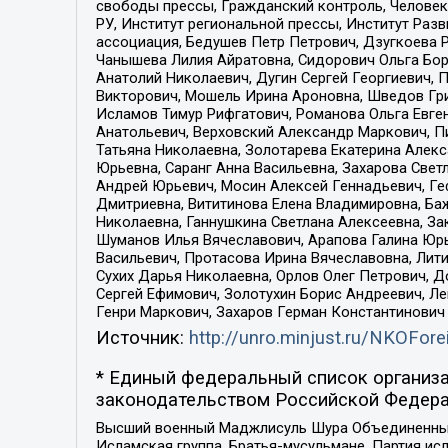
свободы прессы, Гражданский контроль, Человек
РУ, Институт региональной прессы, Институт Ра
ассоциация, Бедушев Петр Петрович, Дзугкоева 
Чанышева Лилия Айратовна, Сидорович Ольга Бори
Анатолий Николаевич, Дугин Сергей Георгиевич, 
Викторович, Мошель Ирина Ароновна, Шведов Гри
Исламов Тимур Рифгатович, Романова Ольга Евге
Анатольевич, Верховский Александр Маркович, П
Татьяна Николаевна, Золотарева Екатерина Алек
Юрьевна, Саранг Анна Васильевна, Захарова Свет
Андрей Юрьевич, Мосин Алексей Геннадьевич, Ге
Дмитриевна, Вититинова Елена Владимировна, Ба
Николаевна, Ганнушкина Светлана Алексеевна, За
Шуманов Илья Вячеславович, Арапова Галина Юрь
Васильевич, Протасова Ирина Вячеславовна, Лит
Сухих Дарья Николаевна, Орлов Олег Петрович, 
Сергей Ефимович, Золотухин Борис Андреевич, Л
Генри Маркович, Захаров Герман Константинович
Источник:
http://unro.minjust.ru/NKOFore
* Единый федеральный список организа
законодательством Российской Федера
Высший военный Маджлисуль Шура Объединенных с
Исламская группа, Братья-мусульмане, Партия ис