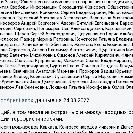
 и Закон, Общественная комиссия по сохранению наследия ак
звития Свободы Информации, Экозащита!-Женсовет, Общественн
Регина Николаевна, Кривенко Сергей Владимирович, Милославс
совна, Туровский Александр Алексеевич, Васильева Анастасия
Пивоваров Андрей Сергеевич, Аверин Виталий Евгеньевич, Бара
горий Сергеевич, Пономарев Лев Александрович, Каргалицкий 
ньевна, Щаров Сергей Алексадрович, Цирульников Борис Альбер
ислакова-Паркер Марина Петровна, Кочеткова Татьяна Владими
сандровна, Рачинский Ян Збигневич, Жемкова Елена Борисовна,
лана Сергеевна, Аверин Владимир Анатольевич, Щур Татьяна М
фтер Валентин Михайлович, Симонов Алексей Кириллович, Флиг
женова Светлана Куприяновна, Максимов Сергей Владимирович, 
кс Елена Владимировна, Буртина Елена Юрьевна, Гендель Людм
евна, Свечников Анатолий Мариевич, Прохоров Вадим Юрьевич
инский Леонид Борисович, Лукашевский Сергей Маркович, Бахм
Добровольская Анна Дмитриевна, Королева Александра Евгенье
евинсон Лев Семенович, Локшина Татьяна Иосифовна, Орлов Ол
ignAgent.aspx
данные на
24.03.2022
ций, в том числе иностранных и международных ор
ции террористическими:
ил моджахедов Кавказа, Конгресс народов Ичкерии и Дагеста
ламского освобождения, Лашкар-И-Тайба, Исламская группа, Дв