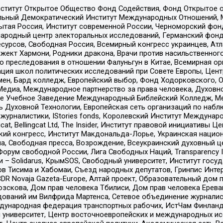
ститут Открытое Общество Фонд Содействия, Фонд Открытое 
альный Демократический Институт Международных Отношений,
тая Россия, Институт современной России, Черноморский фонд
родный центр электоральных исследований, Германский фонд
рсов, Свободная Россия, Всемирный конгресс украинцев, Атла
ект Хармони, Родники дракона, Врачи против насильственного
ию преследования в отношении Фалуньгун в Китае, Всемирная о
ация школ политических исследований при Совете Европы, Цен
мен, Бард колледж, Европейский выбор, Фонд Ходорковского,
едиа, Международное партнерство за права человека, Духовно
ое Учебное Заведение Международный Библейский Колледж, М
ь Духовной Технологии, Европейская сеть организаций по наб
урналистики, IStories fonds, Королевский Институт Между
gcat, Bellingcat Ltd, The Insider, Институт правовой инициатив
инский конгресс, Институт Макдональда-Лорье, Украинская нац
, Свободная пресса, Возрождение, Всеукраинский духовный цен
орум свободной России, Лига Свободных Наций, Transparеncy I
– Solidarus, КрымSOS, Свободный университет, Институт госу
в Тисима и Хабомаи, Съезд народных депутатов, Гринпис Инте
DR Novaja Gazeta-Europe, Алтай проект, Образовательный дом 
зскова, Дом прав человека Тбилиси, Дом прав человека Ерева
едований им Вилфрида Мартенса, Сетевое объединение журнали
Международная федерация транспортных рабочих, ИстЧам Финлан
й университет, Центр восточноевропейских и международных и