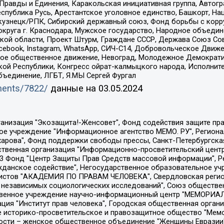
равды и Единения, Каракольская инициативная группа, Автогра
спублика Русь, Арестантское уголовное единство, Башкорт, Наци
окузнецк/РПК, Сибирский державный союз, Фонд борьбы с кор
округа г. Краснодара, Мужское государство, Народное объедин
ой области, Проект Штурм, Граждане СССР, Держава Союз Сов
Facebook, Instagram, WhatsApp, СИЧ-С14, Добровольческое Движ
ское общественное движение, Невоград, Молодежное Демократ
ой Республики, Конгресс ойрат-калмыцкого народа, Исполнит
бъединение, ЛГБТ, Я.МЫ Сергей Фургал
uments/7822/
данные на
03.05.2024
Общество с ограниченной ответственностью "Радио Свободная Европа/Радио Свобода", Чешское информационное агентство "MEDIUM-ORIENT", Красноярская региональная общественная организация "Мы против СПИДа", Камалягин Денис Николаевич, Маркелов Сергей Евгеньевич, Пономарев Лев Александрович, Савицкая Людмила Алексеевна, Автономная некоммерческая организация "Центр по работе с проблемой насилия "НАСИЛИЮ.НЕТ", Межрегиональный профессиональный союз работников здравоохранения "Альянс врачей", Юридическое лицо, зарегистрированное в Латвийской Республике, SIA "Medusa Project" (регистрационный номер 40103797863, дата регистрации 10.06.2014), Некоммерческая организация "Фонд по борьбе с коррупцией", Автономная некоммерческая организация "Институт права и публичной политики", Баданин Роман Сергеевич, Гликин Максим Александрович, Железнова Мария Михайловна, Лукьянова Юлия Сергеевна, Маетная Елизавета Витальевна, Маняхин Петр Борисович, Чуракова Ольга Владимировна, Ярош Юлия Петровна, Юридическое лицо "The Insider SIA", зарегистрированное в Риге, Латвийская Республика (дата регистрации 26.06.2015), являющееся администратором доменного имени интернет-издания "The Insider SIA", https://theins.ru, Постернак Алексей Евгеньевич, Рубин Михаил Аркадьевич, Анин Роман Александрович, Юридическое лицо Istories fonds, зарегистрированное в Латвийской Республике (регистрационный номер 50008295751, дата регистрации 24.02.2020), Великовский Дмитрий Александрович, Долинина Ирина Николаевна, Мароховская Алеся Алексеевна, Шлейнов Роман Юрьевич, Шмагун Олеся Валентиновна, Общество с ограниченной ответственностью "Альтаир 2021", Общество с ограниченной ответственностью "Вега 2021", Общество с ограниченной ответственностью "Главный редактор 2021", Общество с ограниченной ответственностью "Ромашки монолит", Важенков Артем Валерьевич, Ивановская областная общественная организация "Центр гендерных исследований", Гурман Юрий Альбертович, Медиапроект "ОВД-Инфо", Егоров Владимир Владимирович, Жилинский Владимир Александрович, Общество с ограниченной ответственностью "ЗП", Иванова София Юрьевна, Карезина Инна Павловна, Кильтау Екатерина Викторовна, Петров Алексей Викторович, Пискунов Сергей Евгеньевич, Смирнов Сергей Сергеевич, Тихонов Михаил Сергеевич, Общество с ограниченной ответственностью "ЖУРНАЛИСТ-ИНОСТРАННЫЙ АГЕНТ", Арапова Галина Юрьевна, Вольтская Татьяна Анатольевна, Американская компания "Mason G.E.S. Anonymous Foundation" (США), являющаяся владельцем интернет-издания https://mnews.world/, Компания "Stichting Bellingcat", зарегистрированная в Нидерландах (дата регистрации 11.07.2018), Захаров Андрей Вячеславович, Клепиковская Екатерина Дмитриевна, Общество с ограниченной ответственностью "МЕМО", Перл Роман Александрович, Симонов Евгений Алексеевич, Соловьева Елена Анатольевна, Сотников Даниил Владимирович, Сурначева Елизавета Дмитриевна, Автономная некоммерческая организация по защите прав человека и информированию населения "Якутия – Наше Мнение", Общество с ограниченной ответственностью "Москоу диджитал медиа", с 26.01.2023 Общество с ограниченной ответственностью "Чайка Белые сады", Ветошкина Валерия Валерьевна, Заговора Максим Александрович, Межрегиональное общественное движение "Российская ЛГБТ - сеть", Оленичев Максим Владимирович, Павлов Иван Юрьевич, Скворцова Елена Сергеевна, Общество с ограниченной ответственностью "Как бы инагент", Кочетков Игорь Викторович, Общество с ограниченной ответственностью "Честные выборы", Еланчик Олег Александрович, Общество с ограниченной ответственностью "Нобелевский призыв", Гималова Регина Эмилевна, Григорьев Андрей Валерьевич, Григорьева Алина Александровна, Ассоциация по содействию защите прав призывников, альтернативнослужащих и военнослужащих "Правозащитная группа "Гражданин.Армия.Право", Хисамова Регина Фаритовна, Автономная некоммерческая организация по реализа