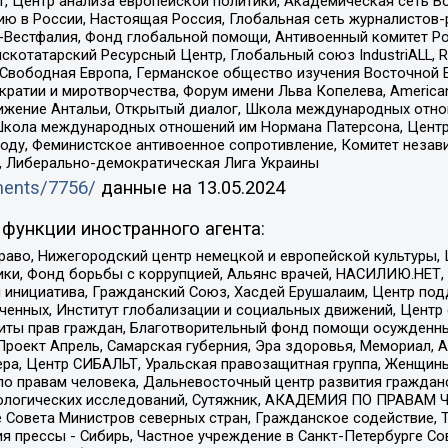
, Центр анализа европейской политики, Академическая сеть Во
ю в России, Настоящая Россия, Глобальная сеть журналистов
естфалия, Фонд глобальной помощи, Антивоенный комитет России,
татарский Ресурсный Центр, Глобальный союз IndustriALL, Russi
 Свободная Европа, Германское общество изучения Восточной 
и и миротворчества, Форум имени Льва Копелева, American Counci
ое движение Антальи, Открытый диалог, Школа международных отн
Школа международных отношений им Нормана Патерсона, Центр
ду, Феминистское антивоенное сопротивление, Комитет независ
а, Либерально-демократическая Лига Украины
uments/7756/
данные на
13.05.2024
функции иностранного агента:
раво, Нижегородский центр немецкой и европейской культуры,
тики, Фонд борьбы с коррупцией, Альянс врачей, НАСИЛИЮ.НЕТ,
я инициатива, Гражданский Союз, Хасдей Ерушалаим, Центр по
юченных, Институт глобализации и социальных движений, Цент
ты прав граждан, Благотворительный фонд помощи осужденным
а, Проект Апрель, Самарская губерния, Эра здоровья, Мемориал
ера, Центр СИБАЛЬТ, Уральская правозащитная группа, Женщины
по правам человека, Дальневосточный центр развития гражданс
ологических исследований, Сутяжник, АКАДЕМИЯ ПО ПРАВАМ Ч
е Совета Министров северных стран, Гражданское содействие,
я прессы - Сибирь, Частное учреждение в Санкт-Петербурге С