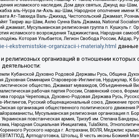
ения исламского наследия, Дом двух святых, Джунд аш-Шам, 
жабха аль-Нусра ли-Ахль аш-Шам, Народное ополчение имени К.
ата Ат-Тавхида Валь-Джихад, Чистопольский Джамаат, Рохнам
ят Тахрир аш-Шам, Ахлю Сунна Валь Джамаа, National Socialism
ий джамаат, Мусульманская религиозная группа п. Кушкуль г. 
ртия исламского возрождения Таджикистана, Народная самооб
олодёжь Которая Улыбается, Легион Свобода России, Айдар, Р
ie-i-ekstremistskie-organizacii-i-materialy.html
данные
и религиозных организаций в отношении которых 
 деятельности:
земли Кубанской Духовно Родовой Державы Русь, Община Духо
 Духовная Семинария Староверов-Инглингов, Нурджулар, К Бо
листическое общество, Джамаат мувахидов, Объединенный Вил
иалистическая рабочая партия России, Славянский союз, Форма
ива города Череповца, Духовно-Родовая Держава Русь, Русск
-Инглингов, Русский общенациональный союз, Движение против
 Омская организация общественного политического движения Р
йзрахманисты, Мусульманская религиозная организация п. Бо
краинская повстанческая армия, Тризуб им. Степана Бандеры, Бр
зма, Народная Социальная Инициатива, TulaSkins, Этнополитич
оренного Русского народа г. Астрахани, ВОЛЯ, Меджлис крымс
РЕВТАТПОД, Артподготовка, Штольц, В честь иконы Божией Мате