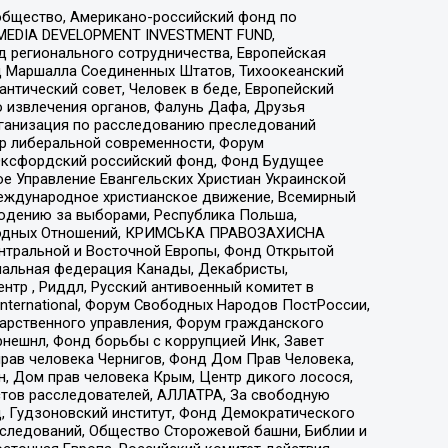
общество, Американо-российский фонд по
 MEDIA DEVELOPMENT INVESTMENT FUND,
 регионального сотрудничества, Европейская
 Маршалла Соединенных Штатов, Тихоокеанский
нтический совет, Человек в беде, Европейский
 извлечения органов, Фалунь Дафа, Друзья
рганизация по расследованию преследований
тр либеральной современности, Форум
 Оксфордский российский фонд, Фонд Будущее
е Управление Евангельских Христиан Украинской
еждународное христианское движение, Всемирный
людению за выборами, Республика Польша,
народных Отношений, КРИМСЬКА ПРАВОЗАХИСНА
ы Центральной и Восточной Европы, Фонд Открытой
иональная федерация Канады, Декабристы,
тр , Риддл, Русский антивоенный комитет в
nternational, Форум Свободных Народов ПостРоссии,
дарственного управления, Форум гражданского
рнешнл, Фонд борьбы с коррупцией Инк, Завет
прав человека Чернигов, Фонд Дом Прав Человека,
н, Дом прав человека Крым, Центр дикого лосося,
стов расследователей, АЛЛАТРА, За свободную
д, Гудзоновский институт, Фонд Демократического
сследований, Общество Сторожевой башни, Библии и