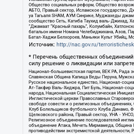
Общество социальных реформ, Общество возрожд
АБТО, Правый сектор, Исламское государство, Д
уа Тагьаля SHAM, АУМ Синрике, Муджахеды джама
сообщество Сеть, Катиба Таухид валь-Джихад, Хай
“Джамаат “Красный пахарь”, Колумбайн, Хатлонск
батальон имени Номана Челебиджихана, Азов, Па
Батал-Хаджи Белхороев, Маньяки Культ Убийц, М
Источник:
http://nac.gov.ru/terroristichesk
* Перечень общественных объединений 
силу решение о ликвидации или запрете
Национал-большевистская партия, ВЕК РА, Рада 
Славянская Община Капища Веды Перуна, Мужская
Русское национальное единство, Национал-социа
Ат-Такфир Валь-Хиджра, Пит Буль, Национал-соц
народа, Национальная Социалистическая Инициат
Инглистической церкви Православных Староверов
свободе совести и о религиозных объединениях,
Клуб Болельщиков Футбольного Клуба Динамо, Фа
Щелковского района, Правый сектор, УНА - УНСО, У
Религиозное объединение последователей инглии
объединение Атака, Мечеть Мирмамеда, Община К
противодействии экстремистской деятельности, 