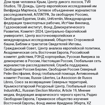
Дом прав человека Крым, Центр дикого лосося, TVR
Studios, ТВ Дождь, Центр европейских исследований им
Вилфрида Мартенса, Сетевое объединение журналистов
расследователей, АЛЛАТРА, За свободную Россию,
Свободная Бурятия, Uralic, UnKremlin, Международная
федерация транспортных рабочих, ИстЧам Финланд,
Гудзоновский институт, Фонд Демократического
Развития, Комитет-2024, Центрально-Европейский
университет, Центр восточноевропейских и
международных исследований, Общество Сторожевой
башни, Библии и трактатов Свидетелей Иеговы,
Гражданский Совет, Центр анализа европейской политики,
Академическая сеть Восточная Европа, Российский
комитет действия, РЭНД корпорейшн, Русская Америка за
демократию в России, Настоящая Россия, Глобальная сеть
журналистов-расследователей, Служба поддержки,
Свободная Россия Берлин, Свободная Россия Северный
Рейн-Вестфалия, Фонд глобальной помощи, Антивоенный
комитет России, Russie-Libertes, La Asocicion de Rusos
Libres, Союз за возвращение Северных территорий,
Крымскотатарский Ресурсный Центр, Глобальный союз
IndustriALL, Russian Election Monitor, Article 19, Мнение
медиа, Федерация анархического черного креста, Радио
Свободная Европа, Германское общество изучения
Восточной Европы, Фонд имени Фридриха Эберта, XZ