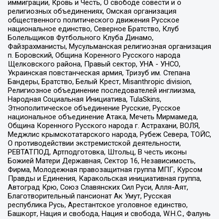
иммиграции, Кровь и Честь, О свободе совести и о
религиозных объединениях, Омская организация
общественного политического движения Русское
национальное единство, Северное Братство, Клуб
Болельщиков Футбольного Клуба Динамо,
Файзрахманисты, Мусульманская религиозная организация
п. Боровский, Община Коренного Русского народа
Щелковского района, Правый сектор, УНА - УНСО,
Украинская повстанческая армия, Тризуб им. Степана
Бандеры, Братство, Белый Крест, Misanthropic division,
Религиозное объединение последователей инглиизма,
Народная Социальная Инициатива, TulaSkins,
Этнополитическое объединение Русские, Русское
национальное объединение Атака, Мечеть Мирмамеда,
Община Коренного Русского народа г. Астрахани, ВОЛЯ,
Меджлис крымскотатарского народа, Рубеж Севера, ТОЙС,
О противодействии экстремистской деятельности,
РЕВТАТПОД, Артподготовка, Штольц, В честь иконы
Божией Матери Державная, Сектор 16, Независимость,
Фирма, Молодежная правозащитная группа МПГ, Курсом
Правды и Единения, Каракольская инициативная группа,
Автоград Крю, Союз Славянских Сил Руси, Алля-Аят,
Благотворительный пансионат Ак Умут, Русская
республика Русь, Арестантское уголовное единство,
Башкорт, Нация и свобода, Нация и свобода, W.H.С., Фалунь