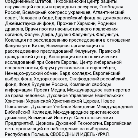
Соединенных Штатов, Тихоокеанский центр защиты
окружающей среды и природных ресурсов, Свободная
Россия, Всемирный конгресс украинцев, Атлантический
совет, Человек в беде, Европейский фонд за демократию,
Джеймстаунский фонд, Прожект Хармони, Родники
дракона, Врачи против насильственного извлечения
органов, Фалунь Дафа, Друзья Фалуньгун, Фалуньгун,
Коалиция по расследованию преследования в отношении
Фалуньгун в Китае, Всемирная организация по
расследованию преследований Фалуньгун, Пражский
гражданский центр, Ассоциация школ политических
исследований при Совете Европы, Центр либеральной
современности, Форум русскоязычных европейцев,
Немецко-русский обмен, Бард колледж, Европейский
выбор, Фонд Ходорковского, Оксфордский российский
фонд, Фонд Будущее России, Компания свободы
информации, Проект Медиа, Международное партнерство
за права человека, Духовное Управление Евангельских
Христиан Украинской Христианской Церкви, Новое
Поколение, Духовное Учебное Заведение Международный
Библейский Колледж, Международное христианское
движение, Всемирный Институт Саентологических
Предприятий, Церковь Духовной Технологии, Европейская
сеть организаций по наблюдению за выборами,
Республика Польша, СВОБОДНЫЙ ИДЕЛЬ-УРАЛ,