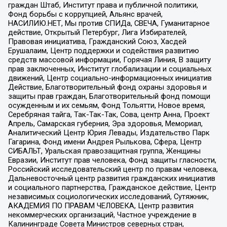
граждан Штаб, Институт права и публичной политики,
Фонд борьбы с коррупцией, Альянс врачей,
НАСИЛИЮ.НЕТ, Мы против СПИДа, СВЕЧА, Гуманитарное
действие, Открытый Петербург, Лига Избирателей,
Правовая инициатива, Гражданский Союз, Хасдей
Ерушалаим, Центр поддержки и содействия развитию
средств массовой информации, Горячая Линия, В защиту
прав заключенных, Институт глобализации и социальных
движений, Центр социально-информационных инициатив
Действие, Благотворительный фонд охраны здоровья и
защиты прав граждан, Благотворительный фонд помощи
осужденным и их семьям, Фонд Тольятти, Новое время,
Серебряная тайга, Так-Так-Так, Сова, центр Анна, Проект
Апрель, Самарская губерния, Эра здоровья, Мемориал,
Аналитический Центр Юрия Левады, Издательство Парк
Гагарина, Фонд имени Андрея Рылькова, Сфера, Центр
СИБАЛЬТ, Уральская правозащитная группа, Женщины
Евразии, Институт прав человека, Фонд защиты гласности,
Российский исследовательский центр по правам человека,
Дальневосточный центр развития гражданских инициатив
и социального партнерства, Гражданское действие, Центр
независимых социологических исследований, Сутяжник,
АКАДЕМИЯ ПО ПРАВАМ ЧЕЛОВЕКА, Центр развития
некоммерческих организаций, Частное учреждение в
Калининграде Совета Министров северных стран,