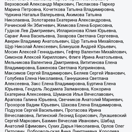
Верховский Александр Маркович, Пислакова-Паркер
Марина Петровна, Кочеткова Татьяна Владимировна,
Чуркина Наталья Валерьевна, Акимова Татьяна
Николаевна, Золотарева Екатерина Александровна,
Рачинский Ян Збигневич, Жемкова Елена Борисовна,
Гудков Лев Дмитриевич, Илларионова Юлия Юрьевна,
Саранг Анна Васильевна, Захарова Светлана Сергеевна,
Аверин Владимир Анатольевич, Щур Татьяна Михайловна,
Щур Николай Алексеевич, Блинушов Андрей Юрьевич,
Мосин Алексей Геннадьевич, Гефтер Валентин Михайлович,
Симонов Алексей Кириллович, Флиге Ирина Анатольевна,
Мельникова Валентина Дмитриевна, Вититинова Елена
Владимировна, Баженова Светлана Куприяновна,
Максимов Сергей Владимирович, Беляев Сергей Иванович,
Голубева Елена Николаевна, Ганнушкина Светлана
Алексеевна, Закс Елена Владимировна, Буртина Елена
Юрьевна, Гендель Людмила Залмановна, Кокорина
Екатерина Алексеевна, Шуманов Илья Вячеславович,
Арапова Галина Юрьевна, Свечников Анатолий Мариевич,
Прохоров Вадим Юрьевич, Шахова Елена Владимировна,
Подузов Сергей Васильевич, Протасова Ирина
Вячеславовна, Литинский Леонид Борисович, Лукашевский
Сергей Маркович, Бахмин Вячеслав Иванович, Шабад
Анатолий Ефимович, Сухих Дарья Николаевна, Орлов Олег
Петрович, Добровольская Анна Дмитриевна, Королева