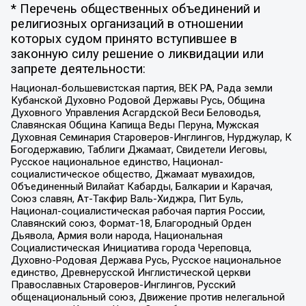
* Перечень общественных объединений и
религиозных организаций в отношении
которых судом принято вступившее в
законную силу решение о ликвидации или
запрете деятельности:
Национал-большевистская партия, ВЕК РА, Рада земли
Кубанской Духовно Родовой Державы Русь, Община
Духовного Управления Асгардской Веси Беловодья,
Славянская Община Капища Веды Перуна, Мужская
Духовная Семинария Староверов-Инглингов, Нурджулар, К
Богодержавию, Таблиги Джамаат, Свидетели Иеговы,
Русское национальное единство, Национал-
социалистическое общество, Джамаат мувахидов,
Объединенный Вилайат Кабарды, Балкарии и Карачая,
Союз славян, Ат-Такфир Валь-Хиджра, Пит Буль,
Национал-социалистическая рабочая партия России,
Славянский союз, Формат-18, Благородный Орден
Дьявола, Армия воли народа, Национальная
Социалистическая Инициатива города Череповца,
Духовно-Родовая Держава Русь, Русское национальное
единство, Древнерусской Инглистической церкви
Православных Староверов-Инглингов, Русский
общенациональный союз, Движение против нелегальной