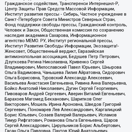
Гражданское содействие, Трансперенси Интернешнл-Р,
Центр Защиты Прав Средств Массовой Информации,
Институт развития прессы - Сибирь, Частное учреждение в
Санкт-Петербурге Совета Министров Северных Стран,
Фонд поддержки свободы прессы, Гражданский контроль,
Человек и Закон, Общественная комиссия по сохранению
наследия академика Сахарова, Информационное
агентство МЕМО. РУ, Институт региональной прессы,
Институт Развития Свободы Информации, Экозащита!-
Женсовет, Общественный вердикт, Евразийская
антимонопольная ассоциация, Бедушев Петр Петрович,
Дзугкоева Регина Николаевна, Кривенко Сергей
Владимирович, Милославский Павел Юрьевич, Шнырова
Ольга Вадимовна, Чанышева Лилия Айратовна, Сидорович
Ольга Борисовна, Туровский Александр Алексеевич,
Васильева Анастасия Евгеньевна, Ривина Анна Валерьевна,
Бойко Анатолий Николаевич, Дугин Сергей Георгиевич,
Пивоваров Андрей Сергеевич, Аверин Виталий Евгеньевич,
Барахоев Магомед Бекханович, Шарипков Олег
Викторович, Мошель Ирина Ароновна, Шведов Григорий
Сергеевич, Пономарев Лев Александрович, Каргалицкий
Борис Юльевич, Созаев Валерий Валерьевич, Исламов
Тимур Рифгатович, Романова Ольга Евгеньевна, Щаров
Сергей Алексадрович, Цирульников Борис Альбертович,
Гасан Ольга Павловна, Паутов Юрий Анатольевич,