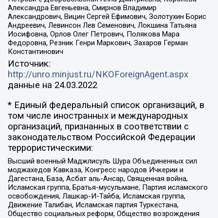
Александра Евгеньевна, Смирнов Владимир
Александрович, Вицин Сергей Ефимович, Золотухин Борис
Андреевич, Левинсон Лев Семенович, Локшина Татьяна
Иосифовна, Орлов Олег Петрович, Полякова Мара
Федоровна, Резник Генри Маркович, Захаров Герман
Константинович
Источник:
http://unro.minjust.ru/NKOForeignAgent.aspx
данные на
24.03.2022
* Единый федеральный список организаций, в
том числе иностранных и международных
организаций, признанных в соответствии с
законодательством Российской Федерации
террористическими:
Высший военный Маджлисуль Шура Объединенных сил
моджахедов Кавказа, Конгресс народов Ичкерии и
Дагестана, База, Асбат аль-Ансар, Священная война,
Исламская группа, Братья-мусульмане, Партия исламского
освобождения, Лашкар-И-Тайба, Исламская группа,
Движение Талибан, Исламская партия Туркестана,
Общество социальных реформ, Общество возрождения