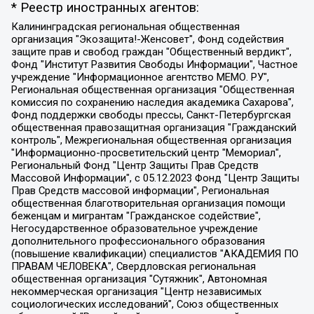
* Реестр иностранных агентов:
Калининградская региональная общественная организация "Экозащита!-Женсовет", Фонд содействия защите прав и свобод граждан "Общественный вердикт", Фонд "Институт Развития Свободы Информации", Частное учреждение "Информационное агентство МЕМО. РУ", Региональная общественная организация "Общественная комиссия по сохранению наследия академика Сахарова", Фонд поддержки свободы прессы, Санкт-Петербургская общественная правозащитная организация "Гражданский контроль", Межрегиональная общественная организация "Информационно-просветительский центр "Мемориал", Региональный Фонд "Центр Защиты Прав Средств Массовой Информации", с 05.12.2023 Фонд "Центр Защиты Прав Средств массовой информации", Региональная общественная благотворительная организация помощи беженцам и мигрантам "Гражданское содействие", Негосударственное образовательное учреждение дополнительного профессионального образования (повышение квалификации) специалистов "АКАДЕМИЯ ПО ПРАВАМ ЧЕЛОВЕКА", Свердловская региональная общественная организация "Сутяжник", Автономная некоммерческая организация "Центр независимых социологических исследований", Союз общественных объединений "Российский исследовательский центр по правам человека", Региональное общественное учреждение научно-информационный центр "МЕМОРИАЛ", Некоммерческая организация "Фонд защиты гласности", Автономная некоммерческая организация "Институт прав человека", Городская общественная организация "Екатеринбургское общество "МЕМОРИАЛ", Городская общественная организация "Рязанское историко-просветительское и правозащитное общество "Мемориал" (Рязанский Мемориал), Челябинский региональный орган общественной самодеятельности – женское общественное объединение "Женщины Евразии", Челябинский региональный орган общественной самодеятельности "Уральская правозащитная группа", Фонд содействия защите здоровья и социальной справедливости имени Андрея Рылькова, Автономная Некоммерческая Организация "Аналитический Центр Юрия Левады", Автономная некоммерческая организация социальной поддержки населения "Проект Апрель", Региональная общественная организация помощи женщинам и детям, находящимся в кризисной ситуации "Информационно-методический центр "Анна", Фонд содействия развитию массовых коммуникаций и правовому просвещению "Так-так-Так", Фонд содействия устойчивому развитию "Серебряная тайга", Свердловский региональный общественный фонд социальных проектов "Новое время", "Idel.Реалии", Кавказ.Реалии, Крым.Реалии, Телеканал Настоящее Время, Татаро-башкирская служба Радио Свобода (Azatliq Radiosi), Радио Свободная Европа/Радио Свобода (PCE/PC), "Сибирь.Реалии", "Фактограф", Благотворительный фонд помощи осужденным и их семьям, Автономная некоммерческая организация "Институт глобализации и социальных движений", Фонд "В защиту прав заключенных", Частное учреждение "Центр поддержки и содействия развитию средств массовой информации", Пензенский региональный общественный благотворительный фонд "Гражданский союз", "Север.Реалии", Некоммерческая организация Фонд "Правовая инициатива", Общество с ограниченной ответственностью "Радио Свободная Европа/Радио Свобода", Чешское информационное агентство "MEDIUM-ORIENT", Красноярская региональная общественная организация "Мы против СПИДа", Камалягин Денис Николаевич, Маркелов Сергей Евгеньевич, Пономарев Лев Александрович, Савицкая Людмила Алексеевна, Автономная некоммерческая организация "Центр по работе с проблемой насилия "НАСИЛИЮ.НЕТ", Межрегиональный профессиональный союз работников здравоохранения "Альянс врачей", Юридическое лицо, зарегистрированное в Латвийской Республике, SIA "Medusa Project" (регистрационный номер 40103797863, дата регистрации 10.06.2014), Некоммерческая организация "Фонд по борьбе с коррупцией", Автономная некоммерческая организация "Институт права и публичной политики", Баданин Роман Сергеевич, Гликин Максим Александрович, Железнова Мария Михайловна, Лукьянова Юлия Сергеевна, Маетная Елизавета Витальевна, Маняхин Петр Борисович, Чуракова Ольга Владимировна, Ярош Юлия Петровна, Юридическое лицо "The Insider SIA", зарегистрированное в Риге, Латвийская Республика (дата регистрации 26.06.2015), являющееся администратором доменного имени интернет-издания "The Insider SIA", https://theins.ru, Постернак Алексей Евгеньевич, Рубин Михаил Аркадьевич, Анин Роман Александрович, Юридическое лицо Istories fonds, зарегистрированное в Латвийской Республике (регистрационный номер 50008295751, дата регистрации 24.02.2020), Великовский Дмитрий Александрович, Долинина Ирина Николаевна, Мароховская Алеся Алексеевна, Шлейнов Роман Юрьевич, Шмагун Олеся Валентиновна, Общество с ограниченной ответственностью "Альтаир 2021", Общество с ограниченной ответственностью "Вега 2021", Общество с ограниченной ответственностью "Главный редактор 2021", Общество с ограниченной ответственностью "Ромашки монолит", Важенков Артем Валерьевич, Ивановская областная общественная организация "Центр гендерных исследований", Гурман Юрий Альбертович, Медиапроект "ОВД-Инфо", Егоров Владимир Владимирович, Жилинский Владимир Александрович, Общество с ограниченной ответственностью "ЗП", Иванова София Юрьевна, Карезина Инна Павловна, Кильтау Екатерина Викторовна, Петров Алексей Викторович, Пискунов Сергей Евгеньевич, Смирнов Сергей Сергеевич, Тихонов Михаил Сергеевич, Общество с ограниченной ответственностью "ЖУРНАЛИСТ-ИНОСТРАННЫЙ АГЕНТ", Арапова Галина Юрьевна, Вольтская Татьяна Анатольевна, Американская компания "Mason G.E.S. Anonymous Foundation" (США), являющаяся владельцем интернет-издания https://mnews.world/, Компания "Stichting Bellingcat", зарегистрированная в Нидерландах (дата регистрации 11.07.2018), Захаров Андрей Вячеславович, Клепиковская Екатерина Дмитриевна, Общество с ограниченной ответственностью "МЕМО", Перл Роман Александрович, Симонов Евгений Алексеевич, Соловьева Елена Анатольевна, Сотников Даниил Владимирович, Сурначева Елизавета Дмитриевна, Автономная некоммерческая организация по защите прав человека и информированию населения "Якутия – Наше Мнение", Общество с ограниченной ответственностью "Москоу диджитал медиа", с 26.01.2023 Общество с ограниченной ответственностью "Чайка Белые сады", Ветошкина Валерия Валерьевна, Заговора Максим Александрович, Межрегиональное общественное движение "Российская ЛГБТ - сеть", Оленичев Максим Владимирович, Павлов Иван Юрьевич, Скворцова Елена Сергеевна, Общество с ограниченной ответственностью "Как бы инагент", Кочетков Игорь Викторович, Общество с ограниченной ответственностью "Честные выборы", Еланчик Олег Александрович, Общество с ограниченной ответственностью "Нобелевский призыв", Гималова Регина Эмилевна, Григорьев Андрей Валерьевич, Григорьева Алина Александровна, Ассоциация по содействию защите прав призывников, альтернативнослужащих и военнослужащих "Правозащитная группа "Гражданин.Армия.Право", Хисамова Регина Фаритовна, Автономная некоммерческая организация по реализации социально-правовых программ "Лилит", Дальневосточное общественное движение "Маяк", Санкт-Петербургская ЛГБТ-инициативная группа "Выход", Инициативная группа ЛГБТ+ "Реверс", Алексеев Андрей Викторович, Бекбулатова Таисия Львовна, Беляев Иван Михайлович, Владыкина Елена Сергеевна, Гельман Марат Александрович, Никульшина Вероника Юрьевна, Толоконникова Надежда Андреевна, Шендерович Виктор Анатольевич, Общество с ограниченной ответственностью "Данное сообщение", Общество с ограниченной ответственностью Издательский дом "Новая глава", Айнбиндер Александра Александровна, Московский комьюнити-центр для ЛГБТ+инициатив, Благотворительный фонд развития филантропии, Deutsche Welle (Германия, Kurt-Schumacher-Strasse 3, 53113 Bonn), Борзунова Мария Михайловна, Воробьев Виктор Викторович, Голубева Анна Львовна, Константинова Алла Михайловна, Малкова Ирина Владимировна, Мурадов Мурад Абдулгалимович, Осетинская Елизавета Николаевна, Понасенков Евгений Николаевич, Ганапольский Матвей Юрьевич, Киселев Евгений Алексеевич, Борухович Ирина Григорьевна, Дремин Иван Тимофеевич, Дубровский Дмитрий Викторович, Красноярская региональная общественная организация поддержки и развития альтернативных образовательных технологий и межкультурных коммуникаций "ИНТЕРРА", Маяковская Екатерина Алексеевна, Фейгин Марк Захарович, Филимонов Андрей Викторович, Дзугкоева Регина Николаевна, Доброхотов Роман Александрович, Дудь Юрий Александрович, Елкин Сергей Владимирович, Кругликов Кирилл Игоревич, Сабунаева Мария Леонидовна, Семенов Алексей Владимирович, Шаинян Карен Багратович, Шульман Екатерина Михайловна, Асафьев Артур Валерьевич, Вахштайн Виктор Семенович, Венедиктов Алексей Алексеевич, Лушникова Екатерина Евгеньевна, Волков Леонид Михайлович, Невзоров Александр Глебович, Пархоменко Сергей Борисович, Сироткин Ярослав Николаевич, Кара-Мурза Владимир Владимирович, Баранова Наталья Владимировна, Гозман Леонид Яковлевич, Кагарлицкий Борис Юльевич, Климарев Михаил Валерьевич, Милов Владимир Станиславович, Автономная некоммерческая организация Краснодарский центр современного искусства "Типография", Моргенштерн Алишер Тагирович, Соболь Любовь Эдуардовна, Общество с ограниченной ответственностью "ЛИЗА НОРМ", Каспаров Гарри Кимович, Ходорковский Михаил Борисович, Общество с ограниченной ответственностью "Апрельские тезисы", Данилович Ирина Брониславовна, Кашин Олег Владимирович, Петров Николай Владимирович, Пивоваров Алексей Владимирович, Соколов Михаил Владимирович, Цветкова Юлия Владимировна, Чичваркин Евгений Александрович, Комитет против пыток/Команда против пыток, Общество с ограниченной ответственностью "Первый научный", Общество с ограниченной ответственностью "Вертолет и ко", Белоцерковская Вероника Борисовна, Кац Максим Евгеньевич, Лазарева Татьяна Юрьевна, Шаведдинов Руслан Табризович, Яшин Илья Валерьевич, Общество с ограниченной ответственностью "Иноагент ААВ", Алешковский Дмитрий Петрович, Альбац Евгения Марковна, Быков Дмитрий Львович, Галямина Юлия Евгеньевна, Лойко Сергей Леонидович, Мартынов Кирилл Константинович, Медведев Сергей Александрович, Крашенинников Федор Геннадиевич, Гордеева Катерина Вл