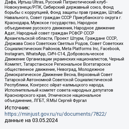
Дафа, Иртыш Ultras, Русский Патриотический клуб-
Новокузнецк/РПК, Сибирский державный союз, Фонд
борьбы с коррупцией, Фонд защиты прав граждан, Штабы
Навального, Совет граждан СССР Прикубанского округа г.
Краснодара, Мужское государство, Народное
объединение русского движения, Народное движение
Адат, Народный совет граждан РСФСР СССР
Архангельской области, Проект Штурм, Граждане СССР,
Держава Союз Советских Светлых Родов, Совет Советских
Социалистических Районов, Meta Platforms Inc, Facebook,
Instagram, WhatsApp, СИЧ-С14, Добровольческое
Движение Организации украинских националистов, Черный
Комитет, Татарстанское Региональное Всетатарское
общественное движение, Невоград, Молодежное
Демократическое Движение Весна, Верховный Совет
Татарской Автономной Советской Социалистической
Республики, Конгресс ойрат-калмыцкого народа,
Исполнительный комитет совета народных депутатов
Красноярского края, Этническое национальное
объединение, ЛГБТ, Я.МЫ Сергей Фургал
Источник:
https://minjust.gov.ru/ru/documents/7822/
данные на
03.05.2024