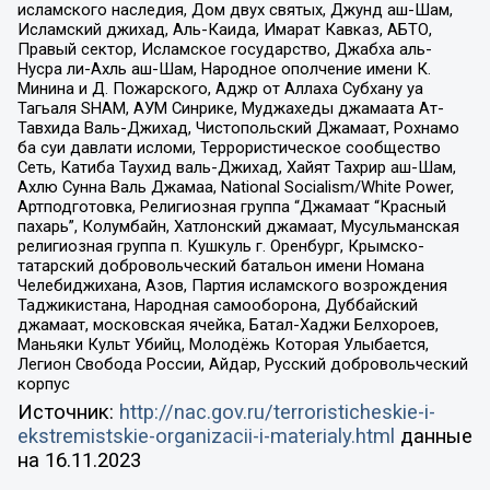
исламского наследия, Дом двух святых, Джунд аш-Шам,
Исламский джихад, Аль-Каида, Имарат Кавказ, АБТО,
Правый сектор, Исламское государство, Джабха аль-
Нусра ли-Ахль аш-Шам, Народное ополчение имени К.
Минина и Д. Пожарского, Аджр от Аллаха Субхану уа
Тагьаля SHAM, АУМ Синрике, Муджахеды джамаата Ат-
Тавхида Валь-Джихад, Чистопольский Джамаат, Рохнамо
ба суи давлати исломи, Террористическое сообщество
Сеть, Катиба Таухид валь-Джихад, Хайят Тахрир аш-Шам,
Ахлю Сунна Валь Джамаа, National Socialism/White Power,
Артподготовка, Религиозная группа “Джамаат “Красный
пахарь”, Колумбайн, Хатлонский джамаат, Мусульманская
религиозная группа п. Кушкуль г. Оренбург, Крымско-
татарский добровольческий батальон имени Номана
Челебиджихана, Азов, Партия исламского возрождения
Таджикистана, Народная самооборона, Дуббайский
джамаат, московская ячейка, Батал-Хаджи Белхороев,
Маньяки Культ Убийц, Молодёжь Которая Улыбается,
Легион Свобода России, Айдар, Русский добровольческий
корпус
Источник:
http://nac.gov.ru/terroristicheskie-i-
ekstremistskie-organizacii-i-materialy.html
данные
на
16.11.2023