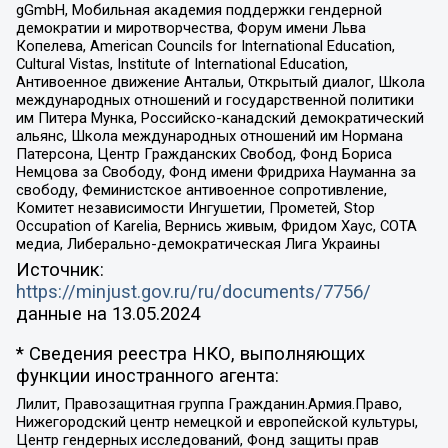
gGmbH, Мобильная академия поддержки гендерной
демократии и миротворчества, Форум имени Льва
Копелева, American Councils for International Education,
Cultural Vistas, Institute of International Education,
Антивоенное движение Антальи, Открытый диалог, Школа
международных отношений и государственной политики
им Питера Мунка, Российско-канадский демократический
альянс, Школа международных отношений им Нормана
Патерсона, Центр Гражданских Свобод, Фонд Бориса
Немцова за Свободу, Фонд имени Фридриха Науманна за
свободу, Феминистское антивоенное сопротивление,
Комитет независимости Ингушетии, Прометей, Stop
Occupation of Karelia, Вернись живым, Фридом Хаус, СОТА
медиа, Либерально-демократическая Лига Украины
Источник:
https://minjust.gov.ru/ru/documents/7756/
данные на
13.05.2024
* Сведения реестра НКО, выполняющих
функции иностранного агента:
Лилит, Правозащитная группа Гражданин.Армия.Право,
Нижегородский центр немецкой и европейской культуры,
Центр гендерных исследований, Фонд защиты прав