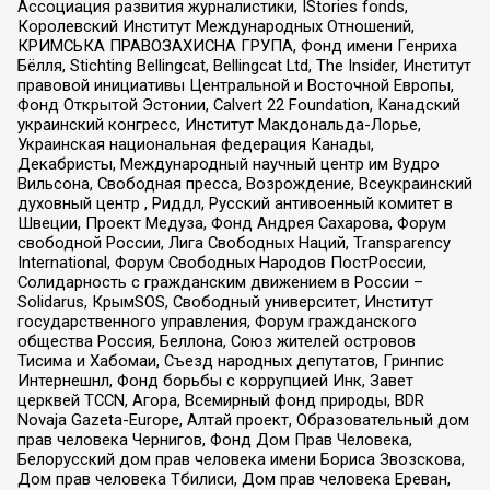
Ассоциация развития журналистики, IStories fonds,
Королевский Институт Международных Отношений,
КРИМСЬКА ПРАВОЗАХИСНА ГРУПА, Фонд имени Генриха
Бёлля, Stichting Bellingcat, Bellingcat Ltd, The Insider, Институт
правовой инициативы Центральной и Восточной Европы,
Фонд Открытой Эстонии, Calvert 22 Foundation, Канадский
украинский конгресс, Институт Макдональда-Лорье,
Украинская национальная федерация Канады,
Декабристы, Международный научный центр им Вудро
Вильсона, Свободная пресса, Возрождение, Всеукраинский
духовный центр , Риддл, Русский антивоенный комитет в
Швеции, Проект Медуза, Фонд Андрея Сахарова, Форум
свободной России, Лига Свободных Наций, Transparеncy
International, Форум Свободных Народов ПостРоссии,
Солидарность с гражданским движением в России –
Solidarus, КрымSOS, Свободный университет, Институт
государственного управления, Форум гражданского
общества Россия, Беллона, Союз жителей островов
Тисима и Хабомаи, Съезд народных депутатов, Гринпис
Интернешнл, Фонд борьбы с коррупцией Инк, Завет
церквей TCCN, Агора, Всемирный фонд природы, BDR
Novaja Gazeta-Europe, Алтай проект, Образовательный дом
прав человека Чернигов, Фонд Дом Прав Человека,
Белорусский дом прав человека имени Бориса Звозскова,
Дом прав человека Тбилиси, Дом прав человека Ереван,