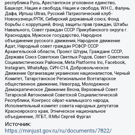
республика Русь, Арестантское уголовное единство,
Башкорт, Нация и свобода, Нация и свобода, W.H.С., Фалунь
Дафа, Иртыш Ultras, Русский Патриотический клуб-
Новокузнецк/РПК, Сибирский державный союз, Фонд
борьбы с коррупцией, Фонд защиты прав граждан, Штабы
Навального, Совет граждан СССР Прикубанского округа г.
Краснодара, Мужское государство, Народное
объединение русского движения, Народное движение
Адат, Народный совет граждан РСФСР СССР
Архангельской области, Проект Штурм, Граждане СССР,
Держава Союз Советских Светлых Родов, Совет Советских
Социалистических Районов, Meta Platforms Inc, Facebook,
Instagram, WhatsApp, СИЧ-С14, Добровольческое
Движение Организации украинских националистов, Черный
Комитет, Татарстанское Региональное Всетатарское
общественное движение, Невоград, Молодежное
Демократическое Движение Весна, Верховный Совет
Татарской Автономной Советской Социалистической
Республики, Конгресс ойрат-калмыцкого народа,
Исполнительный комитет совета народных депутатов
Красноярского края, Этническое национальное
объединение, ЛГБТ, Я.МЫ Сергей Фургал
Источник:
https://minjust.gov.ru/ru/documents/7822/