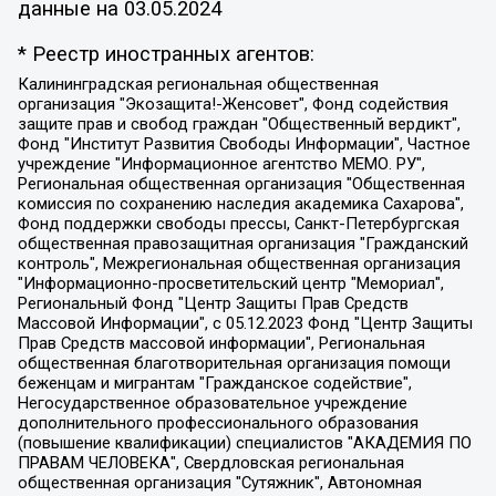
данные на
03.05.2024
* Реестр иностранных агентов:
Калининградская региональная общественная организация "Экозащита!-Женсовет", Фонд содействия защите прав и свобод граждан "Общественный вердикт", Фонд "Институт Развития Свободы Информации", Частное учреждение "Информационное агентство МЕМО. РУ", Региональная общественная организация "Общественная комиссия по сохранению наследия академика Сахарова", Фонд поддержки свободы прессы, Санкт-Петербургская общественная правозащитная организация "Гражданский контроль", Межрегиональная общественная организация "Информационно-просветительский центр "Мемориал", Региональный Фонд "Центр Защиты Прав Средств Массовой Информации", с 05.12.2023 Фонд "Центр Защиты Прав Средств массовой информации", Региональная общественная благотворительная организация помощи беженцам и мигрантам "Гражданское содействие", Негосударственное образовательное учреждение дополнительного профессионального образования (повышение квалификации) специалистов "АКАДЕМИЯ ПО ПРАВАМ ЧЕЛОВЕКА", Свердловская региональная общественная организация "Сутяжник", Автономная некоммерческая организация "Центр независимых социологических исследований", Союз общественных объединений "Российский исследовательский центр по правам человека", Региональное общественное учреждение научно-информационный центр "МЕМОРИАЛ", Некоммерческая организация "Фонд защиты гласности", Автономная некоммерческая организация "Институт прав человека", Городская общественная организация "Екатеринбургское общество "МЕМОРИАЛ", Городская общественная организация "Рязанское историко-просветительское и правозащитное общество "Мемориал" (Рязанский Мемориал), Челябинский региональный орган общественной самодеятельности – женское общественное объединение "Женщины Евразии", Челябинский региональный орган общественной самодеятельности "Уральская правозащитная группа", Фонд содействия защите здоровья и социальной справедливости имени Андрея Рылькова, Автономная Некоммерческая Организация "Аналитический Центр Юрия Левады", Автономная некоммерческая организация социальной поддержки населения "Проект Апрель", Региональная общественная организация помощи женщинам и детям, находящимся в кризисной ситуации "Информационно-методический центр "Анна", Фонд содействия развитию массовых коммуникаций и правовому просвещению "Так-так-Так", Фонд содействия устойчивому развитию "Серебряная тайга", Свердловский региональный общественный фонд социальных проектов "Новое время", "Idel.Реалии", Кавказ.Реалии, Крым.Реалии, Телеканал Настоящее Время, Татаро-башкирская служба Радио Свобода (Azatliq Radiosi), Радио Свободная Европа/Радио Свобода (PCE/PC), "Сибирь.Реалии", "Фактограф", Благотворительный фонд помощи осужденным и их семьям, Автономная некоммерческая организация "Институт глобализации и социальных движений", Фонд "В защиту прав заключенных", Частное учреждение "Центр поддержки и содействия развитию средств массовой информации", Пензенский региональный общественный благотворительный фонд "Гражданский союз", "Север.Реалии", Некоммерческая организация Фонд "Правовая инициатива", Общество с ограниченной ответственностью "Радио Свободная Европа/Радио Свобода", Чешское информационное агентство "MEDIUM-ORIENT", Красноярская региональная общественная организация "Мы против СПИДа", Камалягин Денис Николаевич, Маркелов Сергей Евгеньевич, Пономарев Лев Александрович, Савицкая Людмила Алексеевна, Автономная некоммерческая организация "Центр по работе с проблемой насилия "НАСИЛИЮ.НЕТ", Межрегиональный профессиональный союз работников здравоохранения "Альянс врачей", Юридическое лицо, зарегистрированное в Латвийской Республике, SIA "Medusa Project" (регистрационный номер 40103797863, дата регистрации 10.06.2014), Некоммерческая организация "Фонд по борьбе с коррупцией", Автономная некоммерческая организация "Институт права и публичной политики", Баданин Роман Сергеевич, Гликин Максим Александрович, Железнова Мария Михайловна, Лукьянова Юлия Сергеевна, Маетная Елизавета Витальевна, Маняхин Петр Борисович, Чуракова Ольга Владимировна, Ярош Юлия Петровна, Юридическое лицо "The Insider SIA", зарегистрированное в Риге, Латвийская Республика (дата регистрации 26.06.2015), являющееся администратором доменного имени интернет-издания "The Insider SIA", https://theins.ru, Постернак Алексей Евгеньевич, Рубин Михаил Аркадьевич, Анин Роман Александрович, Юридическое лицо Istories fonds, зарегистрированное в Латвийской Республике (регистрационный номер 50008295751, дата регистрации 24.02.2020), Великовский Дмитрий Александрович, Долинина Ирина Николаевна, Мароховская Алеся Алексеевна, Шлейнов Роман Юрьевич, Шмагун Олеся Валентиновна, Общество с ограниченной ответственностью "Альтаир 2021", Общество с ограниченной ответственностью "Вега 2021", Общество с ограниченной ответственностью "Главный редактор 2021", Общество с ограниченной ответственностью "Ромашки монолит", Важенков Артем Валерьевич, Ивановская областная общественная организация "Центр гендерных исследований", Гурман Юрий Альбертович, Медиапроект "ОВД-Инфо", Егоров Владимир Владимирович, Жилинский Владимир Александрович, Общество с ограниченной ответственностью "ЗП", Иванова София Юрьевна, Карезина Инна Павловна, Кильтау Екатерина Викторовна, Петров Алексей Викторович, Пискунов Сергей Евгеньевич, Смирнов Сергей Сергеевич, Тихонов Михаил Сергеевич, Общество с ограниченной ответственностью "ЖУРНАЛИСТ-ИНОСТРАННЫЙ АГЕНТ", Арапова Галина Юрьевна, Вольтская Татьяна Анатольевна, Американская компания "Mason G.E.S. Anonymous Foundation" (США), являющаяся владельцем интернет-издания https://mnews.world/, Компания "Stichting Bellingcat", зарегистрированная в Нидерландах (дата регистрации 11.07.2018), Захаров Андрей Вячеславович, Клепиковская Екатерина Дмитриевна, Общество с ограниченной ответственностью "МЕМО", Перл Роман Александрович, Симонов Евгений Алексеевич, Соловьева Елена Анатольевна, Сотников Даниил Владимирович, Сурначева Елизавета Дмитриевна, Автономная некоммерческая организация по защите прав человека и информированию населения "Якутия – Наше Мнение", Общество с ограниченной ответственностью "Москоу диджитал медиа", с 26.01.2023 Общество с ограниченной ответственностью "Чайка Белые сады", Ветошкина Валерия Валерьевна, Заговора Максим Александрович, Межрегиональное общественное движение "Российская ЛГБТ - сеть", Оленичев Максим Владимирович, Павлов Иван Юрьевич, Скворцова Елена Сергеевна, Общество с ограниченной ответственностью "Как бы инагент", Кочетков Игорь Викторович, Общество с ограниченной ответственностью "Честные выборы", Еланчик Олег Александрович, Общество с ограниченной ответственностью "Нобелевский призыв", Гималова Регина Эмилевна, Григорьев Андрей Валерьевич, Григорьева Алина Александровна, Ассоциация по содействию защите прав призывников, альтернативнослужащих и военнослужащих "Правозащитная группа "Гражданин.Армия.Право", Хисамова Регина Фаритовна, Автономная некоммерческая организация по реализации социально-правовых программ "Лилит", Дальневосточное общественное движение "Маяк", Санкт-Петербургская ЛГБТ-инициативная группа "Выход", Инициативная группа ЛГБТ+ "Реверс", Алексеев Андрей Викторович, Бекбулатова Таисия Львовна, Беляев Иван Михайлович, Владыкина Елена Сергеевна, Гельман Марат Александрович, Никульшина Вероника Юрьевна, Толоконникова Надежда Андреевна, Шендерович Виктор Анатольевич, Общество с ограниченной ответственностью "Данное сообщение", Общество с ограниченной ответственностью Издательский дом "Новая глава", Айнбиндер Александра Александровна, Московский комьюнити-центр для ЛГБТ+инициатив, Благотворительный фонд развития филантропии, Deutsche Welle (Германия, Kurt-Schumacher-Strasse 3, 53113 Bonn), Борзунова Мария Михайловна, Воробьев Виктор Викторович, Голубева Анна Львовна, Константинова Алла Михайловна, Малкова Ирина Владимировна, Мурадов Мурад Абдулгалимович, Осетинская Елизавета Николаевна, Понасенков Евгений Николаевич, Ганапольский Матвей Юрьевич, Киселев Евгений Алексеевич, Борухович Ирина Григорьевна, Дремин Иван Тимофеевич, Дубровский Дмитрий Викторович, Красноярская региональная общественная организация поддержки и развития альтернативных образовательных технологий и межкультурных коммуникаций "ИНТЕРРА", Маяковская Екатерина Алексеевна, Фейгин Марк Захарович, Филимонов Андрей Викторович, Дзугкоева Регина Николаевна, Доброхотов Роман Александрович, Дудь Юрий Александрович, Елкин Сергей Владимирович, Кругликов Кирилл Игоревич, Сабунаева Мария Леонидовна, Семенов Алексей Владимирович, Шаинян Карен Багратович, Шульман Екатерина Михайловна, Асафьев Артур Валерьевич, Вахштайн Виктор Семенович, Венедиктов Алексей Алексеевич, Лушникова Екатерина Евгеньевна, Волков Леонид Михайлович, Невзоров Александр Глебович, Пархоменко Сергей Борисович, Сироткин Ярослав Николаевич, Кара-Мурза Владимир Владимирович, Баранова Наталья Владимировна, Гозман Леонид Яковлевич, Кагарлицкий Борис Юльевич, Климарев Михаил Валерьевич, Милов Владимир Станиславович, Автономная некоммерческая организация Краснодарский центр современного искусства "Типография", Моргенштерн Алишер Тагирович, Соболь Любовь Эдуардовна, Общество с ограниченной ответственностью "ЛИЗА НОРМ", Каспаров Гарри Кимович, Ходорковский Михаил Борисович, Общество с ограниченной ответственностью "Апрельские тезисы", Данилович Ирина Брониславовна, Кашин Олег Владимирович, Петров Николай Владимирович, Пивоваров Алексей Владимирович, Соколов Михаил Владимирович, Цветкова Юлия Владимировна, Чичваркин Евгений Александрович, Комитет против пыток/Команда против пыток, Общество с ограниченной ответственностью "Первый научный", Общество с ограниченной ответственностью "Вертолет и ко", Белоцерковская Вероника Борисовна, Кац Максим Евгеньевич, Лазарева Татьяна Юрьевна, Шаведдинов Руслан Табризович, Яшин Илья Валерьевич, Общество с ограниченной ответственностью "Иноагент ААВ", Алешковский Дмитрий Петрович, Альбац Евгения Марковна, Быков Дмитрий Львович, Галямина Юлия Евгеньевна, Лойко Сергей Леонидович, Мартынов Кирилл Константинович, Медведев Сергей Александрович, Крашенинников Федор Геннадиевич, Гордеева Катерина Вл