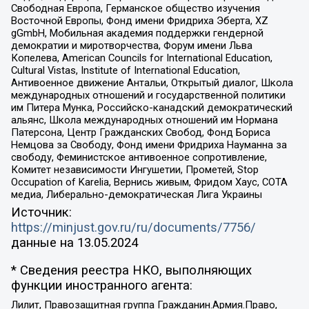
Свободная Европа, Германское общество изучения
Восточной Европы, Фонд имени Фридриха Эберта, XZ
gGmbH, Мобильная академия поддержки гендерной
демократии и миротворчества, Форум имени Льва
Копелева, American Councils for International Education,
Cultural Vistas, Institute of International Education,
Антивоенное движение Антальи, Открытый диалог, Школа
международных отношений и государственной политики
им Питера Мунка, Российско-канадский демократический
альянс, Школа международных отношений им Нормана
Патерсона, Центр Гражданских Свобод, Фонд Бориса
Немцова за Свободу, Фонд имени Фридриха Науманна за
свободу, Феминистское антивоенное сопротивление,
Комитет независимости Ингушетии, Прометей, Stop
Occupation of Karelia, Вернись живым, Фридом Хаус, СОТА
медиа, Либерально-демократическая Лига Украины
Источник:
https://minjust.gov.ru/ru/documents/7756/
данные на
13.05.2024
* Сведения реестра НКО, выполняющих
функции иностранного агента:
Лилит, Правозащитная группа Гражданин.Армия.Право,