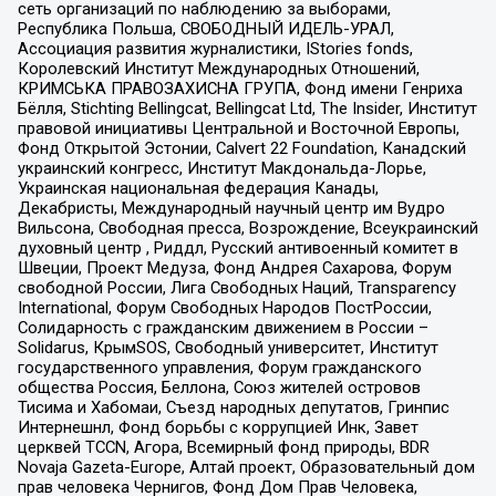
сеть организаций по наблюдению за выборами,
Республика Польша, СВОБОДНЫЙ ИДЕЛЬ-УРАЛ,
Ассоциация развития журналистики, IStories fonds,
Королевский Институт Международных Отношений,
КРИМСЬКА ПРАВОЗАХИСНА ГРУПА, Фонд имени Генриха
Бёлля, Stichting Bellingcat, Bellingcat Ltd, The Insider, Институт
правовой инициативы Центральной и Восточной Европы,
Фонд Открытой Эстонии, Calvert 22 Foundation, Канадский
украинский конгресс, Институт Макдональда-Лорье,
Украинская национальная федерация Канады,
Декабристы, Международный научный центр им Вудро
Вильсона, Свободная пресса, Возрождение, Всеукраинский
духовный центр , Риддл, Русский антивоенный комитет в
Швеции, Проект Медуза, Фонд Андрея Сахарова, Форум
свободной России, Лига Свободных Наций, Transparеncy
International, Форум Свободных Народов ПостРоссии,
Солидарность с гражданским движением в России –
Solidarus, КрымSOS, Свободный университет, Институт
государственного управления, Форум гражданского
общества Россия, Беллона, Союз жителей островов
Тисима и Хабомаи, Съезд народных депутатов, Гринпис
Интернешнл, Фонд борьбы с коррупцией Инк, Завет
церквей TCCN, Агора, Всемирный фонд природы, BDR
Novaja Gazeta-Europe, Алтай проект, Образовательный дом
прав человека Чернигов, Фонд Дом Прав Человека,