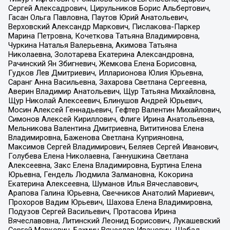
Сергей Алексадрович, Цирульников Борис Альбертович,
Гасан Ольга Павловна, Паутов Юрий Анатольевич,
Верховский Александр Маркович, Пислакова-Паркер
Марина Петровна, Кочеткова Татьяна Владимировна,
Чуркина Наталья Валерьевна, Акимова Татьяна
Николаевна, Золотарева Екатерина Александровна,
Рачинский Ян Збигневич, Жемкова Елена Борисовна,
Гудков Лев Дмитриевич, Илларионова Юлия Юрьевна,
Саранг Анна Васильевна, Захарова Светлана Сергеевна,
Аверин Владимир Анатольевич, Щур Татьяна Михайловна,
Щур Николай Алексеевич, Блинушов Андрей Юрьевич,
Мосин Алексей Геннадьевич, Гефтер Валентин Михайлович,
Симонов Алексей Кириллович, Флиге Ирина Анатольевна,
Мельникова Валентина Дмитриевна, Вититинова Елена
Владимировна, Баженова Светлана Куприяновна,
Максимов Сергей Владимирович, Беляев Сергей Иванович,
Голубева Елена Николаевна, Ганнушкина Светлана
Алексеевна, Закс Елена Владимировна, Буртина Елена
Юрьевна, Гендель Людмила Залмановна, Кокорина
Екатерина Алексеевна, Шуманов Илья Вячеславович,
Арапова Галина Юрьевна, Свечников Анатолий Мариевич,
Прохоров Вадим Юрьевич, Шахова Елена Владимировна,
Подузов Сергей Васильевич, Протасова Ирина
Вячеславовна, Литинский Леонид Борисович, Лукашевский
Сергей Маркович, Бахмин Вячеслав Иванович, Шабад