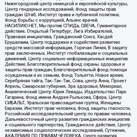
Нижегородский центр немецкой и европейской культуры,
Центр гендерных исследований, Фонд защиты прав
граждан Штаб, Институт права и публичной политики,
Фонд борьбы с коррупцией, Альянс врачей,
НАСИЛИЮ.НЕТ, Мы против СПИДа, СВЕЧА, Гуманитарное
действие, Открытый Петербург, Лига Избирателей,
Правовая инициатива, Гражданский Союз, Хасдей
Ерушалаим, Центр поддержки и содействия развитию
средств массовой информации, Горячая Линия, В защиту
прав заключенных, Институт глобализации и социальных
движений, Центр социально-информационных инициатив
Действие, Благотворительный фонд охраны здоровья и
защиты прав граждан, Благотворительный фонд помощи
осужденным и их семьям, Фонд Тольятти, Новое время,
Серебряная тайга, Так-Так-Так, Сова, центр Анна, Проект
Апрель, Самарская губерния, Эра здоровья, Мемориал,
Аналитический Центр Юрия Левады, Издательство Парк
Гагарина, Фонд имени Андрея Рылькова, Сфера, Центр
СИБАЛЬТ, Уральская правозащитная группа, Женщины
Евразии, Институт прав человека, Фонд защиты гласности,
Российский исследовательский центр по правам человека,
Дальневосточный центр развития гражданских инициатив
и социального партнерства, Гражданское действие, Центр
независимых социологических исследований, Сутяжник,
АКАДЕМИЯ ПО ПРАВАМ ЧЕЛОВЕКА, Центр развития