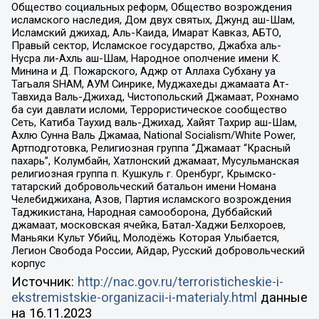
Общество социальных реформ, Общество возрождения
исламского наследия, Дом двух святых, Джунд аш-Шам,
Исламский джихад, Аль-Каида, Имарат Кавказ, АБТО,
Правый сектор, Исламское государство, Джабха аль-
Нусра ли-Ахль аш-Шам, Народное ополчение имени К.
Минина и Д. Пожарского, Аджр от Аллаха Субхану уа
Тагьаля SHAM, АУМ Синрике, Муджахеды джамаата Ат-
Тавхида Валь-Джихад, Чистопольский Джамаат, Рохнамо
ба суи давлати исломи, Террористическое сообщество
Сеть, Катиба Таухид валь-Джихад, Хайят Тахрир аш-Шам,
Ахлю Сунна Валь Джамаа, National Socialism/White Power,
Артподготовка, Религиозная группа “Джамаат “Красный
пахарь”, Колумбайн, Хатлонский джамаат, Мусульманская
религиозная группа п. Кушкуль г. Оренбург, Крымско-
татарский добровольческий батальон имени Номана
Челебиджихана, Азов, Партия исламского возрождения
Таджикистана, Народная самооборона, Дуббайский
джамаат, московская ячейка, Батал-Хаджи Белхороев,
Маньяки Культ Убийц, Молодёжь Которая Улыбается,
Легион Свобода России, Айдар, Русский добровольческий
корпус
Источник:
http://nac.gov.ru/terroristicheskie-i-
ekstremistskie-organizacii-i-materialy.html
данные
на
16.11.2023