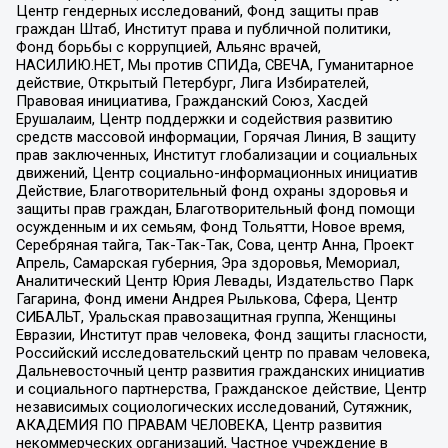
Центр гендерных исследований, Фонд защиты прав
граждан Штаб, Институт права и публичной политики,
Фонд борьбы с коррупцией, Альянс врачей,
НАСИЛИЮ.НЕТ, Мы против СПИДа, СВЕЧА, Гуманитарное
действие, Открытый Петербург, Лига Избирателей,
Правовая инициатива, Гражданский Союз, Хасдей
Ерушалаим, Центр поддержки и содействия развитию
средств массовой информации, Горячая Линия, В защиту
прав заключенных, Институт глобализации и социальных
движений, Центр социально-информационных инициатив
Действие, Благотворительный фонд охраны здоровья и
защиты прав граждан, Благотворительный фонд помощи
осужденным и их семьям, Фонд Тольятти, Новое время,
Серебряная тайга, Так-Так-Так, Сова, центр Анна, Проект
Апрель, Самарская губерния, Эра здоровья, Мемориал,
Аналитический Центр Юрия Левады, Издательство Парк
Гагарина, Фонд имени Андрея Рылькова, Сфера, Центр
СИБАЛЬТ, Уральская правозащитная группа, Женщины
Евразии, Институт прав человека, Фонд защиты гласности,
Российский исследовательский центр по правам человека,
Дальневосточный центр развития гражданских инициатив
и социального партнерства, Гражданское действие, Центр
независимых социологических исследований, Сутяжник,
АКАДЕМИЯ ПО ПРАВАМ ЧЕЛОВЕКА, Центр развития
некоммерческих организаций, Частное учреждение в