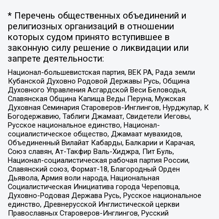
* Перечень общественных объединений и
религиозных организаций в отношении
которых судом принято вступившее в
законную силу решение о ликвидации или
запрете деятельности:
Национал-большевистская партия, ВЕК РА, Рада земли
Кубанской Духовно Родовой Державы Русь, Община
Духовного Управления Асгардской Веси Беловодья,
Славянская Община Капища Веды Перуна, Мужская
Духовная Семинария Староверов-Инглингов, Нурджулар, К
Богодержавию, Таблиги Джамаат, Свидетели Иеговы,
Русское национальное единство, Национал-
социалистическое общество, Джамаат мувахидов,
Объединенный Вилайат Кабарды, Балкарии и Карачая,
Союз славян, Ат-Такфир Валь-Хиджра, Пит Буль,
Национал-социалистическая рабочая партия России,
Славянский союз, Формат-18, Благородный Орден
Дьявола, Армия воли народа, Национальная
Социалистическая Инициатива города Череповца,
Духовно-Родовая Держава Русь, Русское национальное
единство, Древнерусской Инглистической церкви
Православных Староверов-Инглингов, Русский