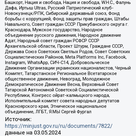
Башкорт, Нация и свобода, Нация и свобода, W.H.С., Фалунь
Дафа, Иртыш Ultras, Русский Патриотический клуб-
Новокузнецк/РПК, Сибирский державный союз, Фонд
борьбы с коррупцией, Фонд защиты прав граждан, Штабы
Навального, Совет граждан СССР Прикубанского округа г.
Краснодара, Мужское государство, Народное
объединение русского движения, Народное движение
Адат, Народный совет граждан РСФСР СССР
Архангельской области, Проект Штурм, Граждане СССР,
Держава Союз Советских Светлых Родов, Совет Советских
Социалистических Районов, Meta Platforms Inc, Facebook,
Instagram, WhatsApp, СИЧ-С14, Добровольческое
Движение Организации украинских националистов, Черный
Комитет, Татарстанское Региональное Всетатарское
общественное движение, Невоград, Молодежное
Демократическое Движение Весна, Верховный Совет
Татарской Автономной Советской Социалистической
Республики, Конгресс ойрат-калмыцкого народа,
Исполнительный комитет совета народных депутатов
Красноярского края, Этническое национальное
объединение, ЛГБТ, Я.МЫ Сергей Фургал
Источник:
https://minjust.gov.ru/ru/documents/7822/
данные на
03.05.2024