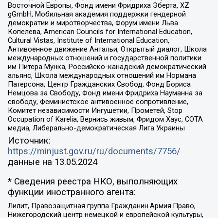
Восточной Европы, Фонд имени Фридриха Эберта, XZ
gGmbH, Мобильная академия поддержки гендерной
демократии и миротворчества, Форум имени Льва
Копелева, American Councils for International Education,
Cultural Vistas, Institute of International Education,
Антивоенное движение Антальи, Открытый диалог, Школа
международных отношений и государственной политики
им Питера Мунка, Российско-канадский демократический
альянс, Школа международных отношений им Нормана
Патерсона, Центр Гражданских Свобод, Фонд Бориса
Немцова за Свободу, Фонд имени Фридриха Науманна за
свободу, Феминистское антивоенное сопротивление,
Комитет независимости Ингушетии, Прометей, Stop
Occupation of Karelia, Вернись живым, Фридом Хаус, СОТА
медиа, Либерально-демократическая Лига Украины
Источник:
https://minjust.gov.ru/ru/documents/7756/
данные на
13.05.2024
* Сведения реестра НКО, выполняющих
функции иностранного агента:
Лилит, Правозащитная группа Гражданин.Армия.Право,
Нижегородский центр немецкой и европейской культуры,