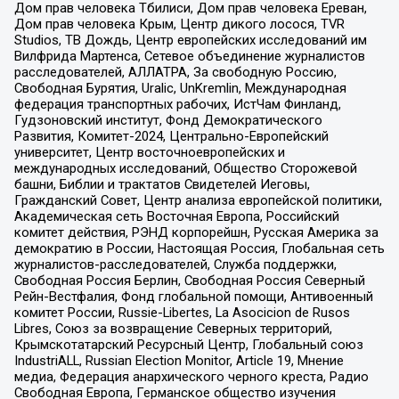
Дом прав человека Тбилиси, Дом прав человека Ереван,
Дом прав человека Крым, Центр дикого лосося, TVR
Studios, ТВ Дождь, Центр европейских исследований им
Вилфрида Мартенса, Сетевое объединение журналистов
расследователей, АЛЛАТРА, За свободную Россию,
Свободная Бурятия, Uralic, UnKremlin, Международная
федерация транспортных рабочих, ИстЧам Финланд,
Гудзоновский институт, Фонд Демократического
Развития, Комитет-2024, Центрально-Европейский
университет, Центр восточноевропейских и
международных исследований, Общество Сторожевой
башни, Библии и трактатов Свидетелей Иеговы,
Гражданский Совет, Центр анализа европейской политики,
Академическая сеть Восточная Европа, Российский
комитет действия, РЭНД корпорейшн, Русская Америка за
демократию в России, Настоящая Россия, Глобальная сеть
журналистов-расследователей, Служба поддержки,
Свободная Россия Берлин, Свободная Россия Северный
Рейн-Вестфалия, Фонд глобальной помощи, Антивоенный
комитет России, Russie-Libertes, La Asocicion de Rusos
Libres, Союз за возвращение Северных территорий,
Крымскотатарский Ресурсный Центр, Глобальный союз
IndustriALL, Russian Election Monitor, Article 19, Мнение
медиа, Федерация анархического черного креста, Радио
Свободная Европа, Германское общество изучения