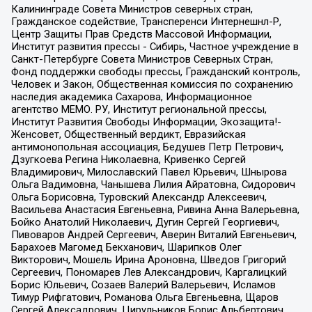
Калининграде Совета Министров северных стран,
Гражданское содействие, Трансперенси Интернешнл-Р,
Центр Защиты Прав Средств Массовой Информации,
Институт развития прессы - Сибирь, Частное учреждение в
Санкт-Петербурге Совета Министров Северных Стран,
Фонд поддержки свободы прессы, Гражданский контроль,
Человек и Закон, Общественная комиссия по сохранению
наследия академика Сахарова, Информационное
агентство МЕМО. РУ, Институт региональной прессы,
Институт Развития Свободы Информации, Экозащита!-
Женсовет, Общественный вердикт, Евразийская
антимонопольная ассоциация, Бедушев Петр Петрович,
Дзугкоева Регина Николаевна, Кривенко Сергей
Владимирович, Милославский Павел Юрьевич, Шнырова
Ольга Вадимовна, Чанышева Лилия Айратовна, Сидорович
Ольга Борисовна, Туровский Александр Алексеевич,
Васильева Анастасия Евгеньевна, Ривина Анна Валерьевна,
Бойко Анатолий Николаевич, Дугин Сергей Георгиевич,
Пивоваров Андрей Сергеевич, Аверин Виталий Евгеньевич,
Барахоев Магомед Бекханович, Шарипков Олег
Викторович, Мошель Ирина Ароновна, Шведов Григорий
Сергеевич, Пономарев Лев Александрович, Каргалицкий
Борис Юльевич, Созаев Валерий Валерьевич, Исламов
Тимур Рифгатович, Романова Ольга Евгеньевна, Щаров
Сергей Алексадрович, Цирульников Борис Альбертович,