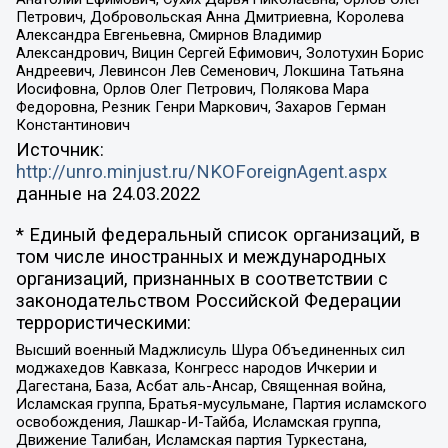
Петрович, Добровольская Анна Дмитриевна, Королева
Александра Евгеньевна, Смирнов Владимир
Александрович, Вицин Сергей Ефимович, Золотухин Борис
Андреевич, Левинсон Лев Семенович, Локшина Татьяна
Иосифовна, Орлов Олег Петрович, Полякова Мара
Федоровна, Резник Генри Маркович, Захаров Герман
Константинович
Источник:
http://unro.minjust.ru/NKOForeignAgent.aspx
данные на
24.03.2022
* Единый федеральный список организаций, в
том числе иностранных и международных
организаций, признанных в соответствии с
законодательством Российской Федерации
террористическими:
Высший военный Маджлисуль Шура Объединенных сил
моджахедов Кавказа, Конгресс народов Ичкерии и
Дагестана, База, Асбат аль-Ансар, Священная война,
Исламская группа, Братья-мусульмане, Партия исламского
освобождения, Лашкар-И-Тайба, Исламская группа,
Движение Талибан, Исламская партия Туркестана,