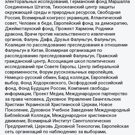
электоральных исследований, Германский фонд Маршалла
Соединенных Штатов, Тихоокеанский центр защиты
окружающей среды и природных ресурсов, Свободная
Россия, Всемирный конгресс украинцев, Атлантический
совет, Человек в беде, Европейский фонд за демократию,
Джеймстаунский фонд, Прожект Хармони, Родники
дракона, Врачи против насильственного извлечения
органов, Фалунь Дафа, Друзья Фалуньгун, Фалуньгун,
Коалиция по расследованию преследования в отношении
Фалуньгун в Китае, Всемирная организация по
расследованию преследований Фалуньгун, Пражский
гражданский центр, Ассоциация школ политических
исследований при Совете Европы, Центр либеральной
современности, Форум русскоязычных европейцев,
Немецко-русский обмен, Бард колледж, Европейский
выбор, Фонд Ходорковского, Оксфордский российский
фонд, Фонд Будущее России, Компания свободы
информации, Проект Медиа, Международное партнерство
за права человека, Духовное Управление Евангельских
Христиан Украинской Христианской Церкви, Новое
Поколение, Духовное Учебное Заведение Международный
Библейский Колледж, Международное христианское
движение, Всемирный Институт Саентологических
Предприятий, Церковь Духовной Технологии, Европейская
сеть организаций по наблюдению за выборами,