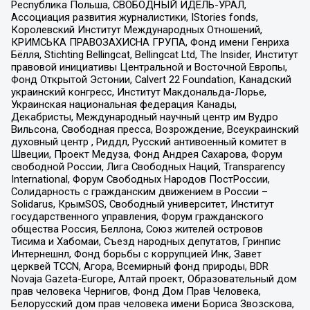
Республика Польша, СВОБОДНЫЙ ИДЕЛЬ-УРАЛ,
Ассоциация развития журналистики, IStories fonds,
Королевский Институт Международных Отношений,
КРИМСЬКА ПРАВОЗАХИСНА ГРУПА, Фонд имени Генриха
Бёлля, Stichting Bellingcat, Bellingcat Ltd, The Insider, Институт
правовой инициативы Центральной и Восточной Европы,
Фонд Открытой Эстонии, Calvert 22 Foundation, Канадский
украинский конгресс, Институт Макдональда-Лорье,
Украинская национальная федерация Канады,
Декабристы, Международный научный центр им Вудро
Вильсона, Свободная пресса, Возрождение, Всеукраинский
духовный центр , Риддл, Русский антивоенный комитет в
Швеции, Проект Медуза, Фонд Андрея Сахарова, Форум
свободной России, Лига Свободных Наций, Transparеncy
International, Форум Свободных Народов ПостРоссии,
Солидарность с гражданским движением в России –
Solidarus, КрымSOS, Свободный университет, Институт
государственного управления, Форум гражданского
общества Россия, Беллона, Союз жителей островов
Тисима и Хабомаи, Съезд народных депутатов, Гринпис
Интернешнл, Фонд борьбы с коррупцией Инк, Завет
церквей TCCN, Агора, Всемирный фонд природы, BDR
Novaja Gazeta-Europe, Алтай проект, Образовательный дом
прав человека Чернигов, Фонд Дом Прав Человека,
Белорусский дом прав человека имени Бориса Звозскова,