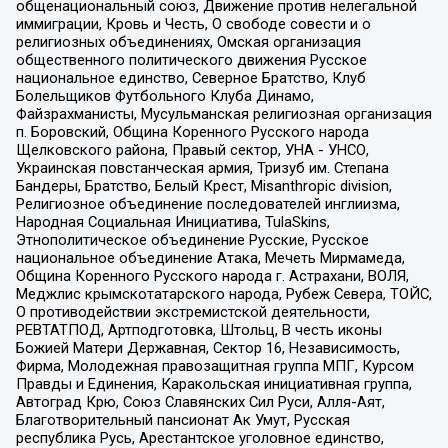
общенациональный союз, Движение против нелегальной
иммиграции, Кровь и Честь, О свободе совести и о
религиозных объединениях, Омская организация
общественного политического движения Русское
национальное единство, Северное Братство, Клуб
Болельщиков Футбольного Клуба Динамо,
Файзрахманисты, Мусульманская религиозная организация
п. Боровский, Община Коренного Русского народа
Щелковского района, Правый сектор, УНА - УНСО,
Украинская повстанческая армия, Тризуб им. Степана
Бандеры, Братство, Белый Крест, Misanthropic division,
Религиозное объединение последователей инглиизма,
Народная Социальная Инициатива, TulaSkins,
Этнополитическое объединение Русские, Русское
национальное объединение Атака, Мечеть Мирмамеда,
Община Коренного Русского народа г. Астрахани, ВОЛЯ,
Меджлис крымскотатарского народа, Рубеж Севера, ТОЙС,
О противодействии экстремистской деятельности,
РЕВТАТПОД, Артподготовка, Штольц, В честь иконы
Божией Матери Державная, Сектор 16, Независимость,
Фирма, Молодежная правозащитная группа МПГ, Курсом
Правды и Единения, Каракольская инициативная группа,
Автоград Крю, Союз Славянских Сил Руси, Алля-Аят,
Благотворительный пансионат Ак Умут, Русская
республика Русь, Арестантское уголовное единство,