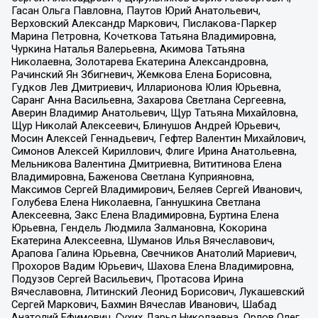
Гасан Ольга Павловна, Паутов Юрий Анатольевич,
Верховский Александр Маркович, Пислакова-Паркер
Марина Петровна, Кочеткова Татьяна Владимировна,
Чуркина Наталья Валерьевна, Акимова Татьяна
Николаевна, Золотарева Екатерина Александровна,
Рачинский Ян Збигневич, Жемкова Елена Борисовна,
Гудков Лев Дмитриевич, Илларионова Юлия Юрьевна,
Саранг Анна Васильевна, Захарова Светлана Сергеевна,
Аверин Владимир Анатольевич, Щур Татьяна Михайловна,
Щур Николай Алексеевич, Блинушов Андрей Юрьевич,
Мосин Алексей Геннадьевич, Гефтер Валентин Михайлович,
Симонов Алексей Кириллович, Флиге Ирина Анатольевна,
Мельникова Валентина Дмитриевна, Вититинова Елена
Владимировна, Баженова Светлана Куприяновна,
Максимов Сергей Владимирович, Беляев Сергей Иванович,
Голубева Елена Николаевна, Ганнушкина Светлана
Алексеевна, Закс Елена Владимировна, Буртина Елена
Юрьевна, Гендель Людмила Залмановна, Кокорина
Екатерина Алексеевна, Шуманов Илья Вячеславович,
Арапова Галина Юрьевна, Свечников Анатолий Мариевич,
Прохоров Вадим Юрьевич, Шахова Елена Владимировна,
Подузов Сергей Васильевич, Протасова Ирина
Вячеславовна, Литинский Леонид Борисович, Лукашевский
Сергей Маркович, Бахмин Вячеслав Иванович, Шабад
Анатолий Ефимович, Сухих Дарья Николаевна, Орлов Олег