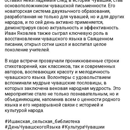
оставил неизгладимый след в истории Чувашии, став
основоположником чувашской письменности. Его
новаторская система двуязычного образования,
разработанная не только для чувашей, но и для других
народов, и по сей день активно применяется,
демонстрируя свою актуальность и эффективность.
Иван Яковлев также сыграл ключевую роль в
восстановлении чувашского языка в Священном
писании, открыл сотни школ и воспитал целое
поколение учителей.
В ходе встречи прозвучали проникновенные строки
стихотворений, как классиков, так и современных
авторов, воспевающих красоту и мелодичность
чувашского языка. Волонтеры с удовольствием
вспоминали мудрые чувашские пословицы, в
которых заключена вековая народная мудрость. Это
мероприятие стало не только познавательным, но и
объединяющим, напомнив всем о ценности родного
языка и его неразрывной связи с историей и
культурой народа.
#Ишакская_сельская_библиотека
#ДеньЧувашскогоЯзыка #КультураЧувашии