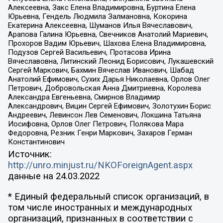
Алексеевна, Закс Елена Владимировна, Буртина Елена
Юрьевна, Гендель Людмила Залмановна, Кокорина
Екатерина Алексеевна, Шуманов Илья Вячеславович,
Арапова Галина Юрьевна, Свечников Анатолий Мариевич,
Прохоров Вадим Юрьевич, Шахова Елена Владимировна,
Подузов Сергей Васильевич, Протасова Ирина
Вячеславовна, Литинский Леонид Борисович, Лукашевский
Сергей Маркович, Бахмин Вячеслав Иванович, Шабад
Анатолий Ефимович, Сухих Дарья Николаевна, Орлов Олег
Петрович, Добровольская Анна Дмитриевна, Королева
Александра Евгеньевна, Смирнов Владимир
Александрович, Вицин Сергей Ефимович, Золотухин Борис
Андреевич, Левинсон Лев Семенович, Локшина Татьяна
Иосифовна, Орлов Олег Петрович, Полякова Мара
Федоровна, Резник Генри Маркович, Захаров Герман
Константинович
Источник:
http://unro.minjust.ru/NKOForeignAgent.aspx
данные на
24.03.2022
* Единый федеральный список организаций, в
том числе иностранных и международных
организаций, признанных в соответствии с