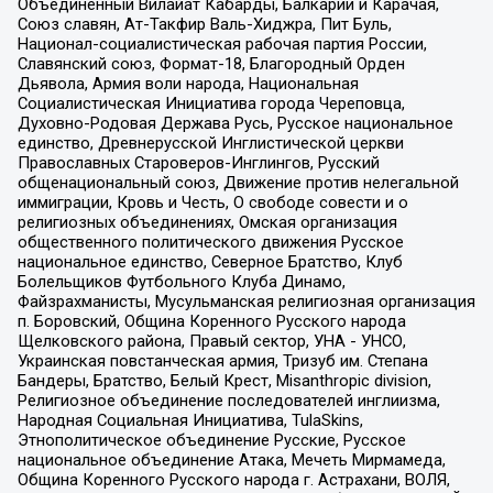
Объединенный Вилайат Кабарды, Балкарии и Карачая,
Союз славян, Ат-Такфир Валь-Хиджра, Пит Буль,
Национал-социалистическая рабочая партия России,
Славянский союз, Формат-18, Благородный Орден
Дьявола, Армия воли народа, Национальная
Социалистическая Инициатива города Череповца,
Духовно-Родовая Держава Русь, Русское национальное
единство, Древнерусской Инглистической церкви
Православных Староверов-Инглингов, Русский
общенациональный союз, Движение против нелегальной
иммиграции, Кровь и Честь, О свободе совести и о
религиозных объединениях, Омская организация
общественного политического движения Русское
национальное единство, Северное Братство, Клуб
Болельщиков Футбольного Клуба Динамо,
Файзрахманисты, Мусульманская религиозная организация
п. Боровский, Община Коренного Русского народа
Щелковского района, Правый сектор, УНА - УНСО,
Украинская повстанческая армия, Тризуб им. Степана
Бандеры, Братство, Белый Крест, Misanthropic division,
Религиозное объединение последователей инглиизма,
Народная Социальная Инициатива, TulaSkins,
Этнополитическое объединение Русские, Русское
национальное объединение Атака, Мечеть Мирмамеда,
Община Коренного Русского народа г. Астрахани, ВОЛЯ,