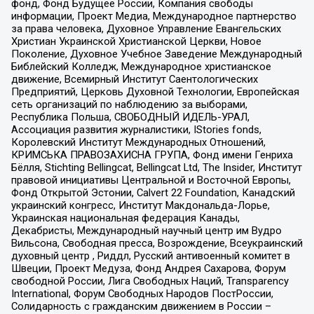
фонд, Фонд Будущее России, Компания свободы
информации, Проект Медиа, Международное партнерство
за права человека, Духовное Управление Евангельских
Христиан Украинской Христианской Церкви, Новое
Поколение, Духовное Учебное Заведение Международный
Библейский Колледж, Международное христианское
движение, Всемирный Институт Саентологических
Предприятий, Церковь Духовной Технологии, Европейская
сеть организаций по наблюдению за выборами,
Республика Польша, СВОБОДНЫЙ ИДЕЛЬ-УРАЛ,
Ассоциация развития журналистики, IStories fonds,
Королевский Институт Международных Отношений,
КРИМСЬКА ПРАВОЗАХИСНА ГРУПА, Фонд имени Генриха
Бёлля, Stichting Bellingcat, Bellingcat Ltd, The Insider, Институт
правовой инициативы Центральной и Восточной Европы,
Фонд Открытой Эстонии, Calvert 22 Foundation, Канадский
украинский конгресс, Институт Макдональда-Лорье,
Украинская национальная федерация Канады,
Декабристы, Международный научный центр им Вудро
Вильсона, Свободная пресса, Возрождение, Всеукраинский
духовный центр , Риддл, Русский антивоенный комитет в
Швеции, Проект Медуза, Фонд Андрея Сахарова, Форум
свободной России, Лига Свободных Наций, Transparеncy
International, Форум Свободных Народов ПостРоссии,
Солидарность с гражданским движением в России –