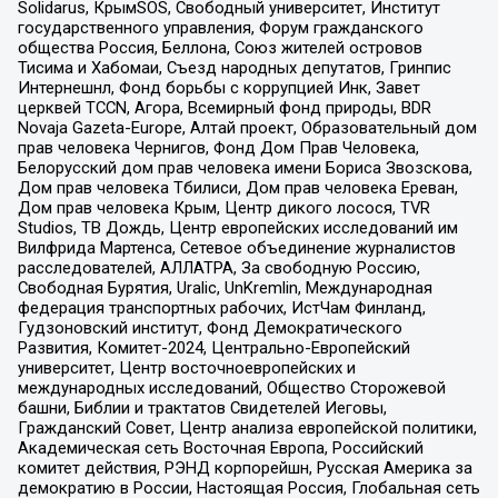
Solidarus, КрымSOS, Свободный университет, Институт
государственного управления, Форум гражданского
общества Россия, Беллона, Союз жителей островов
Тисима и Хабомаи, Съезд народных депутатов, Гринпис
Интернешнл, Фонд борьбы с коррупцией Инк, Завет
церквей TCCN, Агора, Всемирный фонд природы, BDR
Novaja Gazeta-Europe, Алтай проект, Образовательный дом
прав человека Чернигов, Фонд Дом Прав Человека,
Белорусский дом прав человека имени Бориса Звозскова,
Дом прав человека Тбилиси, Дом прав человека Ереван,
Дом прав человека Крым, Центр дикого лосося, TVR
Studios, ТВ Дождь, Центр европейских исследований им
Вилфрида Мартенса, Сетевое объединение журналистов
расследователей, АЛЛАТРА, За свободную Россию,
Свободная Бурятия, Uralic, UnKremlin, Международная
федерация транспортных рабочих, ИстЧам Финланд,
Гудзоновский институт, Фонд Демократического
Развития, Комитет-2024, Центрально-Европейский
университет, Центр восточноевропейских и
международных исследований, Общество Сторожевой
башни, Библии и трактатов Свидетелей Иеговы,
Гражданский Совет, Центр анализа европейской политики,
Академическая сеть Восточная Европа, Российский
комитет действия, РЭНД корпорейшн, Русская Америка за
демократию в России, Настоящая Россия, Глобальная сеть