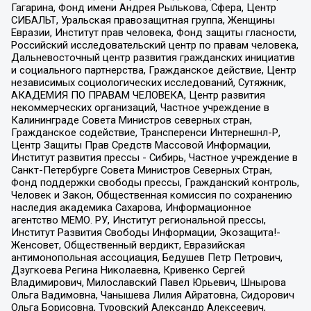
Гагарина, Фонд имени Андрея Рылькова, Сфера, Центр
СИБАЛЬТ, Уральская правозащитная группа, Женщины
Евразии, Институт прав человека, Фонд защиты гласности,
Российский исследовательский центр по правам человека,
Дальневосточный центр развития гражданских инициатив
и социального партнерства, Гражданское действие, Центр
независимых социологических исследований, Сутяжник,
АКАДЕМИЯ ПО ПРАВАМ ЧЕЛОВЕКА, Центр развития
некоммерческих организаций, Частное учреждение в
Калининграде Совета Министров северных стран,
Гражданское содействие, Трансперенси Интернешнл-Р,
Центр Защиты Прав Средств Массовой Информации,
Институт развития прессы - Сибирь, Частное учреждение в
Санкт-Петербурге Совета Министров Северных Стран,
Фонд поддержки свободы прессы, Гражданский контроль,
Человек и Закон, Общественная комиссия по сохранению
наследия академика Сахарова, Информационное
агентство МЕМО. РУ, Институт региональной прессы,
Институт Развития Свободы Информации, Экозащита!-
Женсовет, Общественный вердикт, Евразийская
антимонопольная ассоциация, Бедушев Петр Петрович,
Дзугкоева Регина Николаевна, Кривенко Сергей
Владимирович, Милославский Павел Юрьевич, Шнырова
Ольга Вадимовна, Чанышева Лилия Айратовна, Сидорович
Ольга Борисовна, Туровский Александр Алексеевич,