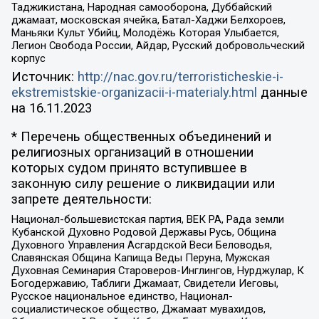
Таджикистана, Народная самооборона, Дуббайский
джамаат, московская ячейка, Батал-Хаджи Белхороев,
Маньяки Культ Убийц, Молодёжь Которая Улыбается,
Легион Свобода России, Айдар, Русский добровольческий
корпус
Источник:
http://nac.gov.ru/terroristicheskie-i-
ekstremistskie-organizacii-i-materialy.html
данные
на
16.11.2023
* Перечень общественных объединений и
религиозных организаций в отношении
которых судом принято вступившее в
законную силу решение о ликвидации или
запрете деятельности:
Национал-большевистская партия, ВЕК РА, Рада земли
Кубанской Духовно Родовой Державы Русь, Община
Духовного Управления Асгардской Веси Беловодья,
Славянская Община Капища Веды Перуна, Мужская
Духовная Семинария Староверов-Инглингов, Нурджулар, К
Богодержавию, Таблиги Джамаат, Свидетели Иеговы,
Русское национальное единство, Национал-
социалистическое общество, Джамаат мувахидов,