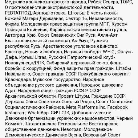
Меджлис крымскотатарского народа, Рубеж Севера, ТОЙС,
О противодействии экстремистской деятельности,
РЕВТАТПОД, Артподготовка, Штольц, В честь иконы
Божией Матери Державная, Сектор 16, Независимость,
Фирма, Молодежная правозащитная группа МПГ, Курсом
Правды и Единения, Каракольская инициативная группа,
Автоград Крю, Союз Славянских Сил Руси, Алля-Аят,
Благотворительный пансионат Ак Умут, Русская
республика Русь, Арестантское уголовное единство,
Башкорт, Нация и свобода, Нация и свобода, W.H.С., Фалунь
Дафа, Иртыш Ultras, Русский Патриотический клуб-
Новокузнецк/РПК, Сибирский державный союз, Фонд
борьбы с коррупцией, Фонд защиты прав граждан, Штабы
Навального, Совет граждан СССР Прикубанского округа г.
Краснодара, Мужское государство, Народное
объединение русского движения, Народное движение
Адат, Народный совет граждан РСФСР СССР
Архангельской области, Проект Штурм, Граждане СССР,
Держава Союз Советских Светлых Родов, Совет Советских
Социалистических Районов, Meta Platforms Inc, Facebook,
Instagram, WhatsApp, СИЧ-С14, Добровольческое
Движение Организации украинских националистов, Черный
Комитет, Татарстанское Региональное Всетатарское
общественное движение, Невоград, Молодежное
Демократическое Движение Весна, Верховный Совет