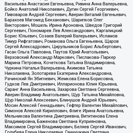
Васильева Анастасия Евгеньевна, Ривина Анна Валерьевна,
Бойко Анатолий Николаевич, Дугин Сергей Георгиевич,
Пивоваров Андрей Сергеевич, Аверин Виталий Евгеньевич,
Барахоев Магомед Бекханович, Шарипков Олег
Викторович, Мошель Ирина Ароновна, Шведов Григорий
Сергеевич, Пономарев Лев Александрович, Каргалицкий
Борис Юльевич, Созаев Валерий Валерьевич, Исламов
Тимур Рифгатович, Романова Ольга Евгеньевна, Щаров
Сергей Алексадрович, Цирульников Борис Альбертович,
Гасан Ольга Павловна, Паутов Юрий Анатольевич,
Верховский Александр Маркович, Пислакова-Паркер
Марина Петровна, Кочеткова Татьяна Владимировна,
Чуркина Наталья Валерьевна, Акимова Татьяна
Николаевна, Золотарева Екатерина Александровна,
Рачинский Ян Збигневич, Жемкова Елена Борисовна,
Гудков Лев Дмитриевич, Илларионова Юлия Юрьевна,
Саранг Анна Васильевна, Захарова Светлана Сергеевна,
Аверин Владимир Анатольевич, Щур Татьяна Михайловна,
Щур Николай Алексеевич, Блинушов Андрей Юрьевич,
Мосин Алексей Геннадьевич, Гефтер Валентин Михайлович,
Симонов Алексей Кириллович, Флиге Ирина Анатольевна,
Мельникова Валентина Дмитриевна, Вититинова Елена
Владимировна, Баженова Светлана Куприяновна,
Максимов Сергей Владимирович, Беляев Сергей Иванович,
Голубева Елена Николаевна, Ганнушкина Светлана