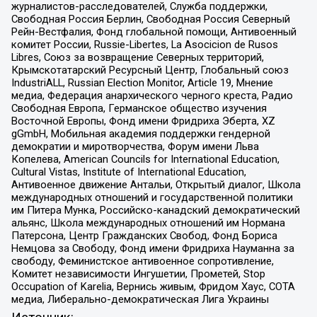
журналистов-расследователей, Служба поддержки,
Свободная Россия Берлин, Свободная Россия Северный
Рейн-Вестфалия, Фонд глобальной помощи, Антивоенный
комитет России, Russie-Libertes, La Asocicion de Rusos
Libres, Союз за возвращение Северных территорий,
Крымскотатарский Ресурсный Центр, Глобальный союз
IndustriALL, Russian Election Monitor, Article 19, Мнение
медиа, Федерация анархического черного креста, Радио
Свободная Европа, Германское общество изучения
Восточной Европы, Фонд имени Фридриха Эберта, XZ
gGmbH, Мобильная академия поддержки гендерной
демократии и миротворчества, Форум имени Льва
Копелева, American Councils for International Education,
Cultural Vistas, Institute of International Education,
Антивоенное движение Антальи, Открытый диалог, Школа
международных отношений и государственной политики
им Питера Мунка, Российско-канадский демократический
альянс, Школа международных отношений им Нормана
Патерсона, Центр Гражданских Свобод, Фонд Бориса
Немцова за Свободу, Фонд имени Фридриха Науманна за
свободу, Феминистское антивоенное сопротивление,
Комитет независимости Ингушетии, Прометей, Stop
Occupation of Karelia, Вернись живым, Фридом Хаус, СОТА
медиа, Либерально-демократическая Лига Украины