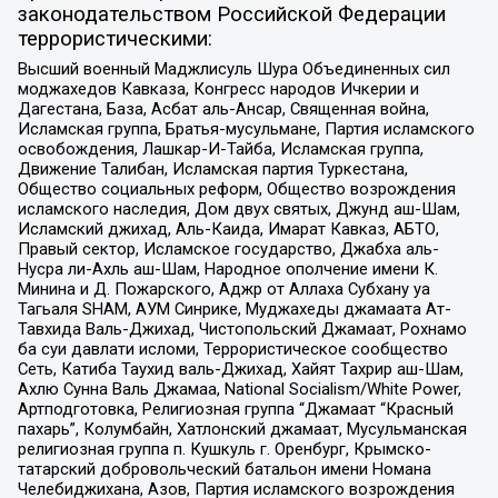
законодательством Российской Федерации
террористическими:
Высший военный Маджлисуль Шура Объединенных сил
моджахедов Кавказа, Конгресс народов Ичкерии и
Дагестана, База, Асбат аль-Ансар, Священная война,
Исламская группа, Братья-мусульмане, Партия исламского
освобождения, Лашкар-И-Тайба, Исламская группа,
Движение Талибан, Исламская партия Туркестана,
Общество социальных реформ, Общество возрождения
исламского наследия, Дом двух святых, Джунд аш-Шам,
Исламский джихад, Аль-Каида, Имарат Кавказ, АБТО,
Правый сектор, Исламское государство, Джабха аль-
Нусра ли-Ахль аш-Шам, Народное ополчение имени К.
Минина и Д. Пожарского, Аджр от Аллаха Субхану уа
Тагьаля SHAM, АУМ Синрике, Муджахеды джамаата Ат-
Тавхида Валь-Джихад, Чистопольский Джамаат, Рохнамо
ба суи давлати исломи, Террористическое сообщество
Сеть, Катиба Таухид валь-Джихад, Хайят Тахрир аш-Шам,
Ахлю Сунна Валь Джамаа, National Socialism/White Power,
Артподготовка, Религиозная группа “Джамаат “Красный
пахарь”, Колумбайн, Хатлонский джамаат, Мусульманская
религиозная группа п. Кушкуль г. Оренбург, Крымско-
татарский добровольческий батальон имени Номана
Челебиджихана, Азов, Партия исламского возрождения