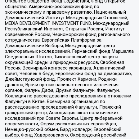
Открытое Общество Фонд Содействия, Фонд Открытое
общество, Американо-российский фонд по
экономическому и правовому развитию, Национальный
Демократический Институт Международных Отношений,
MEDIA DEVELOPMENT INVESTMENT FUND, Международный
Республиканский Институт, Открытая Россия, Институт
современной России, Черноморский фонд регионального
сотрудничества, Европейская Платформа за
Демократические Выборы, Международный центр
электоральных исследований, Германский фонд Маршалла
Соединенных Штатов, Тихоокеанский центр защиты
окружающей среды и природных ресурсов, Свободная
Россия, Всемирный конгресс украинцев, Атлантический
совет, Человек в беде, Европейский фонд за демократию,
Джеймстаунский фонд, Прожект Хармони, Родники
дракона, Врачи против насильственного извлечения
органов, Фалунь Дафа, Друзья Фалуньгун, Фалуньгун,
Коалиция по расследованию преследования в отношении
Фалуньгун в Китае, Всемирная организация по
расследованию преследований Фалуньгун, Пражский
гражданский центр, Ассоциация школ политических
исследований при Совете Европы, Центр либеральной
современности, Форум русскоязычных европейцев,
Немецко-русский обмен, Бард колледж, Европейский
выбор, Фонд Ходорковского, Оксфордский российский