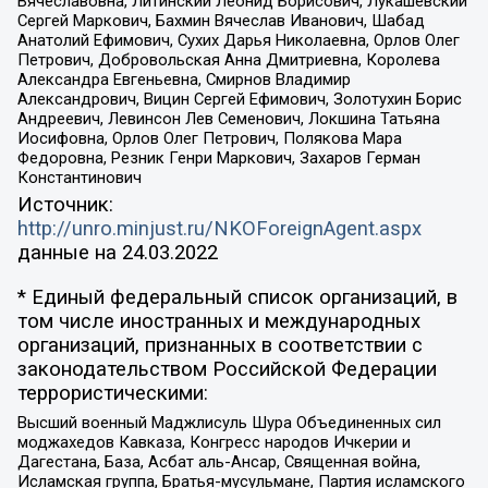
Вячеславовна, Литинский Леонид Борисович, Лукашевский
Сергей Маркович, Бахмин Вячеслав Иванович, Шабад
Анатолий Ефимович, Сухих Дарья Николаевна, Орлов Олег
Петрович, Добровольская Анна Дмитриевна, Королева
Александра Евгеньевна, Смирнов Владимир
Александрович, Вицин Сергей Ефимович, Золотухин Борис
Андреевич, Левинсон Лев Семенович, Локшина Татьяна
Иосифовна, Орлов Олег Петрович, Полякова Мара
Федоровна, Резник Генри Маркович, Захаров Герман
Константинович
Источник:
http://unro.minjust.ru/NKOForeignAgent.aspx
данные на
24.03.2022
* Единый федеральный список организаций, в
том числе иностранных и международных
организаций, признанных в соответствии с
законодательством Российской Федерации
террористическими:
Высший военный Маджлисуль Шура Объединенных сил
моджахедов Кавказа, Конгресс народов Ичкерии и
Дагестана, База, Асбат аль-Ансар, Священная война,
Исламская группа, Братья-мусульмане, Партия исламского