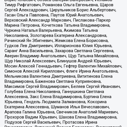
Тимур Рифгатович, Романова Ольга Евгеньевна, Щаров
Сергей Алексадрович, Цирульников Борис Альбертович,
Гасан Ольга Павловна, Паутов Юрий Анатольевич,
Верховский Александр Маркович, Пислакова-Паркер
Марина Петровна, Кочеткова Татьяна Владимировна,
Чуркина Наталья Валерьевна, Акимова Татьяна
Николаевна, Золотарева Екатерина Александровна,
Рачинский Ян Збигневич, Жемкова Елена Борисовна,
Гудков Лев Дмитриевич, Илларионова Юлия Юрьевна,
Саранг Анна Васильевна, Захарова Светлана Сергеевна,
Аверин Владимир Анатольевич, Щур Татьяна Михайловна,
Щур Николай Алексеевич, Блинушов Андрей Юрьевич,
Мосин Алексей Геннадьевич, Гефтер Валентин Михайлович,
Симонов Алексей Кириллович, Флиге Ирина Анатольевна,
Мельникова Валентина Дмитриевна, Вититинова Елена
Владимировна, Баженова Светлана Куприяновна,
Максимов Сергей Владимирович, Беляев Сергей Иванович,
Голубева Елена Николаевна, Ганнушкина Светлана
Алексеевна, Закс Елена Владимировна, Буртина Елена
Юрьевна, Гендель Людмила Залмановна, Кокорина
Екатерина Алексеевна, Шуманов Илья Вячеславович,
Арапова Галина Юрьевна, Свечников Анатолий Мариевич,
Прохоров Вадим Юрьевич, Шахова Елена Владимировна,
Подузов Сергей Васильевич, Протасова Ирина