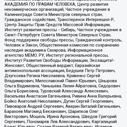
АКАДЕМИЯ ПО ПРАВАМ ЧЕЛОВЕКА, Центр развития
некоммерческих организаций, Частное учреждение в
Калининграде Совета Министров северных стран,
Гражданское содействие, Трансперенси Интернешнл-Р,
Центр Защиты Прав Средств Массовой Информации,
Институт развития прессы - Сибирь, Частное учреждение в
Санкт-Петербурге Совета Министров Северных Стран,
Фонд поддержки свободы прессы, Гражданский контроль,
Человек и Закон, Общественная комиссия по сохранению
наследия академика Сахарова, Информационное
агентство МЕМО. РУ, Институт региональной прессы,
Институт Развития Свободы Информации, Экозащита!-
Женсовет, Общественный вердикт, Евразийская
антимонопольная ассоциация, Бедушев Петр Петрович,
Дзугкоева Регина Николаевна, Кривенко Сергей
Владимирович, Милославский Павел Юрьевич, Шнырова
Ольга Вадимовна, Чанышева Лилия Айратовна, Сидорович
Ольга Борисовна, Туровский Александр Алексеевич,
Васильева Анастасия Евгеньевна, Ривина Анна Валерьевна,
Бойко Анатолий Николаевич, Дугин Сергей Георгиевич,
Пивоваров Андрей Сергеевич, Аверин Виталий Евгеньевич,
Барахоев Магомед Бекханович, Шарипков Олег
Викторович, Мошель Ирина Ароновна, Шведов Григорий
Сергеевич, Пономарев Лев Александрович, Каргалицкий
Борис Юльевич, Созаев Валерий Валерьевич, Исламов