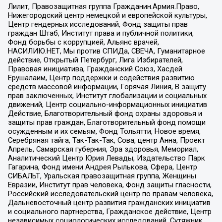
Лилит, Правозащитная группа Гражданин.Армия.Право,
Нижегородский центр немецкой и европейской культуры,
Центр гендерных исследований, Фонд защиты прав
граждан Штаб, Институт права и публичной политики,
Фонд борьбы с коррупцией, Альянс врачей,
НАСИЛИЮ.НЕТ, Мы против СПИДа, СВЕЧА, Гуманитарное
действие, Открытый Петербург, Лига Избирателей,
Правовая инициатива, Гражданский Союз, Хасдей
Ерушалаим, Центр поддержки и содействия развитию
средств массовой информации, Горячая Линия, В защиту
прав заключенных, Институт глобализации и социальных
движений, Центр социально-информационных инициатив
Действие, Благотворительный фонд охраны здоровья и
защиты прав граждан, Благотворительный фонд помощи
осужденным и их семьям, Фонд Тольятти, Новое время,
Серебряная тайга, Так-Так-Так, Сова, центр Анна, Проект
Апрель, Самарская губерния, Эра здоровья, Мемориал,
Аналитический Центр Юрия Левады, Издательство Парк
Гагарина, Фонд имени Андрея Рылькова, Сфера, Центр
СИБАЛЬТ, Уральская правозащитная группа, Женщины
Евразии, Институт прав человека, Фонд защиты гласности,
Российский исследовательский центр по правам человека,
Дальневосточный центр развития гражданских инициатив
и социального партнерства, Гражданское действие, Центр
независимых социологических исследований, Сутяжник,