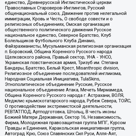
единство, Древнерусской Инглистической церкви
Православных Староверов-Инглингов, Русский
общенациональный союз, Движение против нелегальной
иммиграции, Кровь и Честь, О свободе совести и о
религиозных объединениях, Омская организация
общественного политического движения Русское
национальное единство, Северное Братство, Клуб
Болельщиков Футбольного Клуба Динамо,
Файзрахманисты, Мусульманская религиозная организация
п. Боровский, Община Коренного Русского народа
Щелковского района, Правый сектор, УНА - УНСО,
Украинская повстанческая армия, Тризуб им. Степана
Бандеры, Братство, Белый Крест, Misanthropic division,
Религиозное объединение последователей инглиизма,
Народная Социальная Инициатива, TulaSkins,
Этнополитическое объединение Русские, Русское
национальное объединение Атака, Мечеть Мирмамеда,
Община Коренного Русского народа г. Астрахани, ВОЛЯ,
Меджлис крымскотатарского народа, Рубеж Севера, ТОЙС,
О противодействии экстремистской деятельности,
РЕВТАТПОД, Артподготовка, Штольц, В честь иконы
Божией Матери Державная, Сектор 16, Независимость,
Фирма, Молодежная правозащитная группа МПГ, Курсом
Правды и Единения, Каракольская инициативная группа,
Автоград Крю, Союз Славянских Сил Руси, Алля-Аят,