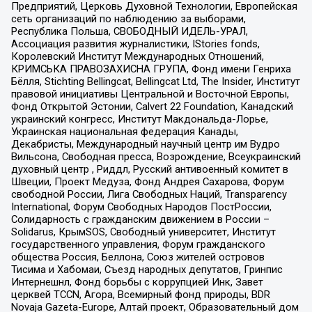
Предприятий, Церковь Духовной Технологии, Европейская
сеть организаций по наблюдению за выборами,
Республика Польша, СВОБОДНЫЙ ИДЕЛЬ-УРАЛ,
Ассоциация развития журналистики, IStories fonds,
Королевский Институт Международных Отношений,
КРИМСЬКА ПРАВОЗАХИСНА ГРУПА, Фонд имени Генриха
Бёлля, Stichting Bellingcat, Bellingcat Ltd, The Insider, Институт
правовой инициативы Центральной и Восточной Европы,
Фонд Открытой Эстонии, Calvert 22 Foundation, Канадский
украинский конгресс, Институт Макдональда-Лорье,
Украинская национальная федерация Канады,
Декабристы, Международный научный центр им Вудро
Вильсона, Свободная пресса, Возрождение, Всеукраинский
духовный центр , Риддл, Русский антивоенный комитет в
Швеции, Проект Медуза, Фонд Андрея Сахарова, Форум
свободной России, Лига Свободных Наций, Transparеncy
International, Форум Свободных Народов ПостРоссии,
Солидарность с гражданским движением в России –
Solidarus, КрымSOS, Свободный университет, Институт
государственного управления, Форум гражданского
общества Россия, Беллона, Союз жителей островов
Тисима и Хабомаи, Съезд народных депутатов, Гринпис
Интернешнл, Фонд борьбы с коррупцией Инк, Завет
церквей TCCN, Агора, Всемирный фонд природы, BDR
Novaja Gazeta-Europe, Алтай проект, Образовательный дом