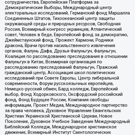
сотрудничества, Европейская Платформа за
Демократические Выборы, Международный центр
электоральных исследований, Германский фонд Маршалла
Соединенных Штатов, Тихоокеанский центр защиты
окружающей среды и природных ресурсов, Свободная
Россия, Всемирный конгресс украинцев, Атлантический
совет, Человек в беде, Европейский фонд за демократию,
Джеймстаунский фонд, Прожект Хармони, Родники
дракона, Врачи против насильственного извлечения
органов, Фалунь Дафа, Друзья Фалуньгун, Фалуньгун,
Коалиция по расследованию преследования в отношении
Фалуньгун в Китае, Всемирная организация по
расследованию преследований Фалуньгун, Пражский
гражданский центр, Ассоциация школ политических
исследований при Совете Европы, Центр либеральной
современности, Форум русскоязычных европейцев,
Немецко-русский обмен, Бард колледж, Европейский
выбор, Фонд Ходорковского, Оксфордский российский
фонд, Фонд Будущее России, Компания свободы
информации, Проект Медиа, Международное партнерство
за права человека, Духовное Управление Евангельских
Христиан Украинской Христианской Церкви, Новое
Поколение, Духовное Учебное Заведение Международный
Библейский Колледж, Международное христианское
движение, Всемирный Институт Саентологических