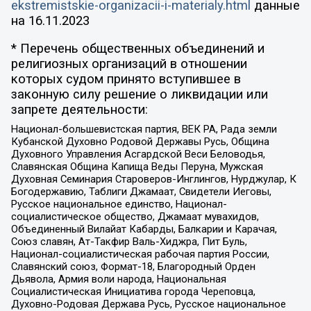
ekstremistskie-organizacii-i-materialy.html
данные
на
16.11.2023
* Перечень общественных объединений и
религиозных организаций в отношении
которых судом принято вступившее в
законную силу решение о ликвидации или
запрете деятельности:
Национал-большевистская партия, ВЕК РА, Рада земли
Кубанской Духовно Родовой Державы Русь, Община
Духовного Управления Асгардской Веси Беловодья,
Славянская Община Капища Веды Перуна, Мужская
Духовная Семинария Староверов-Инглингов, Нурджулар, К
Богодержавию, Таблиги Джамаат, Свидетели Иеговы,
Русское национальное единство, Национал-
социалистическое общество, Джамаат мувахидов,
Объединенный Вилайат Кабарды, Балкарии и Карачая,
Союз славян, Ат-Такфир Валь-Хиджра, Пит Буль,
Национал-социалистическая рабочая партия России,
Славянский союз, Формат-18, Благородный Орден
Дьявола, Армия воли народа, Национальная
Социалистическая Инициатива города Череповца,
Духовно-Родовая Держава Русь, Русское национальное