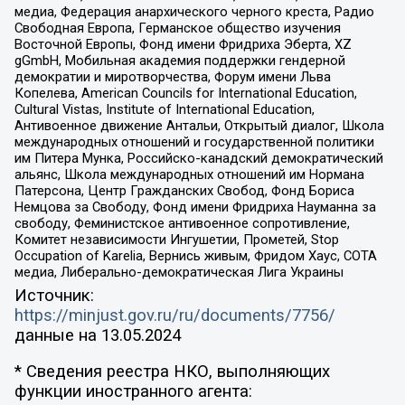
медиа, Федерация анархического черного креста, Радио
Свободная Европа, Германское общество изучения
Восточной Европы, Фонд имени Фридриха Эберта, XZ
gGmbH, Мобильная академия поддержки гендерной
демократии и миротворчества, Форум имени Льва
Копелева, American Councils for International Education,
Cultural Vistas, Institute of International Education,
Антивоенное движение Антальи, Открытый диалог, Школа
международных отношений и государственной политики
им Питера Мунка, Российско-канадский демократический
альянс, Школа международных отношений им Нормана
Патерсона, Центр Гражданских Свобод, Фонд Бориса
Немцова за Свободу, Фонд имени Фридриха Науманна за
свободу, Феминистское антивоенное сопротивление,
Комитет независимости Ингушетии, Прометей, Stop
Occupation of Karelia, Вернись живым, Фридом Хаус, СОТА
медиа, Либерально-демократическая Лига Украины
Источник:
https://minjust.gov.ru/ru/documents/7756/
данные на
13.05.2024
* Сведения реестра НКО, выполняющих
функции иностранного агента: