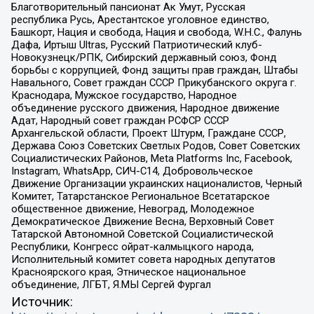
Благотворительный пансионат Ак Умут, Русская
республика Русь, Арестантское уголовное единство,
Башкорт, Нация и свобода, Нация и свобода, W.H.С., Фалунь
Дафа, Иртыш Ultras, Русский Патриотический клуб-
Новокузнецк/РПК, Сибирский державный союз, Фонд
борьбы с коррупцией, Фонд защиты прав граждан, Штабы
Навального, Совет граждан СССР Прикубанского округа г.
Краснодара, Мужское государство, Народное
объединение русского движения, Народное движение
Адат, Народный совет граждан РСФСР СССР
Архангельской области, Проект Штурм, Граждане СССР,
Держава Союз Советских Светлых Родов, Совет Советских
Социалистических Районов, Meta Platforms Inc, Facebook,
Instagram, WhatsApp, СИЧ-С14, Добровольческое
Движение Организации украинских националистов, Черный
Комитет, Татарстанское Региональное Всетатарское
общественное движение, Невоград, Молодежное
Демократическое Движение Весна, Верховный Совет
Татарской Автономной Советской Социалистической
Республики, Конгресс ойрат-калмыцкого народа,
Исполнительный комитет совета народных депутатов
Красноярского края, Этническое национальное
объединение, ЛГБТ, Я.МЫ Сергей Фургал
Источник: