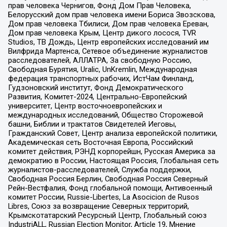
прав человека Чернигов, Фонд Дом Прав Человека,
Белорусский дом прав человека имени Бориса Звозскова,
Дом прав человека Тбилиси, Дом прав человека Ереван,
Дом прав человека Крым, Центр дикого лосося, TVR
Studios, ТВ Дождь, Центр европейских исследований им
Вилфрида Мартенса, Сетевое объединение журналистов
расследователей, АЛЛАТРА, За свободную Россию,
Свободная Бурятия, Uralic, UnKremlin, Международная
федерация транспортных рабочих, ИстЧам Финланд,
Гудзоновский институт, Фонд Демократического
Развития, Комитет-2024, Центрально-Европейский
университет, Центр восточноевропейских и
международных исследований, Общество Сторожевой
башни, Библии и трактатов Свидетелей Иеговы,
Гражданский Совет, Центр анализа европейской политики,
Академическая сеть Восточная Европа, Российский
комитет действия, РЭНД корпорейшн, Русская Америка за
демократию в России, Настоящая Россия, Глобальная сеть
журналистов-расследователей, Служба поддержки,
Свободная Россия Берлин, Свободная Россия Северный
Рейн-Вестфалия, Фонд глобальной помощи, Антивоенный
комитет России, Russie-Libertes, La Asocicion de Rusos
Libres, Союз за возвращение Северных территорий,
Крымскотатарский Ресурсный Центр, Глобальный союз
IndustriALL, Russian Election Monitor, Article 19, Мнение