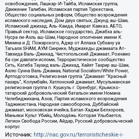
освобождения, Лашкар-И-Тайба, Исламская группа,
Движение Талибан, Исламская партия Туркестана,
Общество социальных реформ, Общество возрождения
исламского наследия, Дом двух святых, Джунд аш-Шам,
Исламский джихад, Аль-Каида, Имарат Кавказ, АБТО,
Правый сектор, Исламское государство, Джабха аль-
Нусра ли-Ахль аш-Шам, Народное ополчение имени К.
Минина и Д. Пожарского, Аджр от Аллаха Субхану уа
Тагьаля SHAM, АУМ Синрике, Муджахеды джамаата Ат-
Тавхида Валь-Джихад, Чистопольский Джамаат, Рохнамо
ба суи давлати исломи, Террористическое сообщество
Сеть, Катиба Таухид валь-Джихад, Хайят Тахрир аш-Шам,
Ахлю Сунна Валь Джамаа, National Socialism/White Power,
Артподготовка, Религиозная группа “Джамаат “Красный
пахарь”, Колумбайн, Хатлонский джамаат, Мусульманская
религиозная группа п. Кушкуль г. Оренбург, Крымско-
татарский добровольческий батальон имени Номана
Челебиджихана, Азов, Партия исламского возрождения
Таджикистана, Народная самооборона, Дуббайский
джамаат, московская ячейка, Батал-Хаджи Белхороев,
Маньяки Культ Убийц, Молодёжь Которая Улыбается,
Легион Свобода России, Айдар, Русский добровольческий
корпус
Источник:
http://nac.gov.ru/terroristicheskie-i-