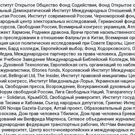
ститут Открытое Общество Фонд Содействия, Фонд Открытое 
альный Демократический Институт Международных Отношений,
тая Россия, Институт современной России, Черноморский фонд
родный центр электоральных исследований, Германский фонд
рсов, Свободная Россия, Всемирный конгресс украинцев, Атла
ект Хармони, Родники дракона, Врачи против насильственного
ию преследования в отношении Фалуньгун в Китае, Всемирная о
ация школ политических исследований при Совете Европы, Цен
мен, Бард колледж, Европейский выбор, Фонд Ходорковского,
едиа, Международное партнерство за права человека, Духовно
ое Учебное Заведение Международный Библейский Колледж, М
ь Духовной Технологии, Европейская сеть организаций по наб
урналистики, IStories fonds, Королевский Институт Между
gcat, Bellingcat Ltd, The Insider, Институт правовой инициатив
инский конгресс, Институт Макдональда-Лорье, Украинская нац
, Свободная пресса, Возрождение, Всеукраинский духовный цен
орум свободной России, Лига Свободных Наций, Transparеncy I
– Solidarus, КрымSOS, Свободный университет, Институт госу
в Тисима и Хабомаи, Съезд народных депутатов, Гринпис Инте
DR Novaja Gazeta-Europe, Алтай проект, Образовательный дом 
зскова, Дом прав человека Тбилиси, Дом прав человека Ерева
едований им Вилфрида Мартенса, Сетевое объединение журнали
Международная федерация транспортных рабочих, ИстЧам Финлан
й университет, Центр восточноевропейских и международных и