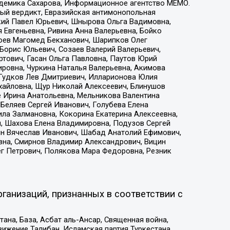
адемика Сахарова, Информационное агентство МЕМО.
ый вердикт, Евразийская антимонопольная
кий Павел Юрьевич, Шнырова Ольга Вадимовна,
 Евгеньевна, Ривина Анна Валерьевна, Бойко
хоев Магомед Бекханович, Шарипков Олег
Борис Юльевич, Созаев Валерий Валерьевич,
тович, Гасан Ольга Павловна, Паутов Юрий
ровна, Чуркина Наталья Валерьевна, Акимова
 Гудков Лев Дмитриевич, Илларионова Юлия
ихайловна, Щур Николай Алексеевич, Блинушов
е Ирина Анатольевна, Мельникова Валентина
Беляев Сергей Иванович, Голубева Елена
ила Залмановна, Кокорина Екатерина Алексеевна,
, Шахова Елена Владимировна, Подузов Сергей
ин Вячеслав Иванович, Шабад Анатолий Ефимович,
вна, Смирнов Владимир Александрович, Вицин
ег Петрович, Полякова Мара Федоровна, Резник
ганизаций, признанных в соответствии с
на, База, Асбат аль-Ансар, Священная война,
ижение Талибан, Исламская партия Туркестана,