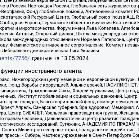
, Центр анализа европейской политики, Академическая сеть Во
ю в России, Настоящая Россия, Глобальная сеть журналистов
естфалия, Фонд глобальной помощи, Антивоенный комитет России,
татарский Ресурсный Центр, Глобальный союз IndustriALL, Russi
 Свободная Европа, Германское общество изучения Восточной 
и и миротворчества, Форум имени Льва Копелева, American Counci
ое движение Антальи, Открытый диалог, Школа международных отн
Школа международных отношений им Нормана Патерсона, Центр
ду, Феминистское антивоенное сопротивление, Комитет независ
а, Либерально-демократическая Лига Украины
uments/7756/
данные на
13.05.2024
функции иностранного агента:
раво, Нижегородский центр немецкой и европейской культуры,
тики, Фонд борьбы с коррупцией, Альянс врачей, НАСИЛИЮ.НЕТ,
я инициатива, Гражданский Союз, Хасдей Ерушалаим, Центр по
юченных, Институт глобализации и социальных движений, Цент
ты прав граждан, Благотворительный фонд помощи осужденным
а, Проект Апрель, Самарская губерния, Эра здоровья, Мемориал
ера, Центр СИБАЛЬТ, Уральская правозащитная группа, Женщины
по правам человека, Дальневосточный центр развития гражданс
ологических исследований, Сутяжник, АКАДЕМИЯ ПО ПРАВАМ Ч
е Совета Министров северных стран, Гражданское содействие,
я прессы - Сибирь, Частное учреждение в Санкт-Петербурге С