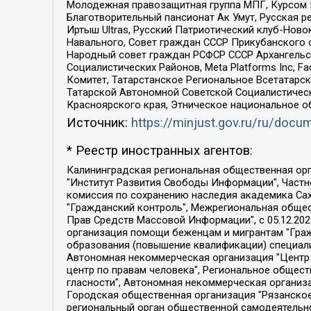
Молодежная правозащитная группа МПГ, Курсом П
Благотворительный пансионат Ак Умут, Русская ре
Иртыш Ultras, Русский Патриотический клуб-Нов
Навального, Совет граждан СССР Прикубанского 
Народный совет граждан РСФСР СССР Архангельск
Социалистических Районов, Meta Platforms Inc, 
Комитет, Татарстанское Региональное Всетатар
Татарской Автономной Советской Социалистическ
Красноярского края, Этническое национальное о
Источник:
https://minjust.gov.ru/ru/doc
* Реестр иностранных агентов:
Калининградская региональная общественная организация "Экозащита!-Женсовет", Фонд содействия защите прав и свобод граждан "Общественный вердикт", Фонд "Институт Развития Свободы Информации", Частное учреждение "Информационное агентство МЕМО. РУ", Региональная общественная организация "Общественная комиссия по сохранению наследия академика Сахарова", Фонд поддержки свободы прессы, Санкт-Петербургская общественная правозащитная организация "Гражданский контроль", Межрегиональная общественная организация "Информационно-просветительский центр "Мемориал", Региональный Фонд "Центр Защиты Прав Средств Массовой Информации", с 05.12.2023 Фонд "Центр Защиты Прав Средств массовой информации", Региональная общественная благотворительная организация помощи беженцам и мигрантам "Гражданское содействие", Негосударственное образовательное учреждение дополнительного профессионального образования (повышение квалификации) специалистов "АКАДЕМИЯ ПО ПРАВАМ ЧЕЛОВЕКА", Свердловская региональная общественная организация "Сутяжник", Автономная некоммерческая организация "Центр независимых социологических исследований", Союз общественных объединений "Российский исследовательский центр по правам человека", Региональное общественное учреждение научно-информационный центр "МЕМОРИАЛ", Некоммерческая организация "Фонд защиты гласности", Автономная некоммерческая организация "Институт прав человека", Городская общественная организация "Екатеринбургское общество "МЕМОРИАЛ", Городская общественная организация "Рязанское историко-просветительское и правозащитное общество "Мемориал" (Рязанский Мемориал), Челябинский региональный орган общественной самодеятельности – женское общественное объединение "Женщины Евразии", Челябинский региональный орган общественной самодеятельности "Уральская правозащитная группа", Фонд содействия защите здоровья и социальной справедливости имени Андрея Рылькова, Автономная Некоммерческая Организация "Аналитический Центр Юрия Левады", Автономная некоммерческая организация социальной поддержки населения "Проект Апрель", Региональная общественная организация помощи женщинам и детям, находящимся в кризисной ситуации "Информационно-методический центр "Анна", Фонд содействия развитию массовых коммуникаций и правовому просвещению "Так-так-Так", Фонд содействия устойчивому развитию "Серебряная тайга", Свердловский региональный общественный фонд социальных проектов "Новое время", "Idel.Реалии", Кавказ.Реалии, Крым.Реалии, Телеканал Настоящее Время, Татаро-башкирская служба Радио Свобода (Azatliq Radiosi), Радио Свободная Европа/Радио Свобода (PCE/PC), "Сибирь.Реалии", "Фактограф", Благотворительный фонд помощи осужденным и их семьям, Автономная некоммерческая организация "Институт глобализации и социальных движений", Фонд "В защиту прав заключенных", Частное учреждение "Центр поддержки и содействия развитию средств массовой информации", Пензенский региональный общественный благотворительный фонд "Гражданский союз", "Север.Реалии", Некоммерческая организация Фонд "Правовая инициатива", 