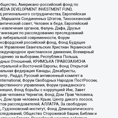
общество, Американо-российский фонд по
 MEDIA DEVELOPMENT INVESTMENT FUND,
 регионального сотрудничества, Европейская
 Маршалла Соединенных Штатов, Тихоокеанский
нтический совет, Человек в беде, Европейский
 извлечения органов, Фалунь Дафа, Друзья
рганизация по расследованию преследований
тр либеральной современности, Форум
 Оксфордский российский фонд, Фонд Будущее
е Управление Евангельских Христиан Украинской
еждународное христианское движение, Всемирный
людению за выборами, Республика Польша,
народных Отношений, КРИМСЬКА ПРАВОЗАХИСНА
ы Центральной и Восточной Европы, Фонд Открытой
иональная федерация Канады, Декабристы,
тр , Риддл, Русский антивоенный комитет в
nternational, Форум Свободных Народов ПостРоссии,
дарственного управления, Форум гражданского
рнешнл, Фонд борьбы с коррупцией Инк, Завет
прав человека Чернигов, Фонд Дом Прав Человека,
н, Дом прав человека Крым, Центр дикого лосося,
стов расследователей, АЛЛАТРА, За свободную
д, Гудзоновский институт, Фонд Демократического
сследований, Общество Сторожевой башни, Библии и