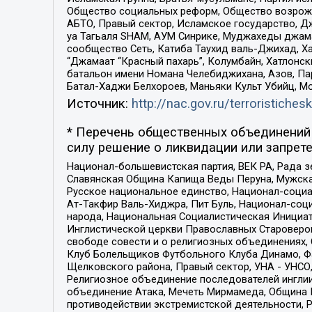
Общество социальных реформ, Общество возрожд
АБТО, Правый сектор, Исламское государство, Д
уа Тагьаля SHAM, АУМ Синрике, Муджахеды джама
сообщество Сеть, Катиба Таухид валь-Джихад, Хай
“Джамаат “Красный пахарь”, Колумбайн, Хатлонск
батальон имени Номана Челебиджихана, Азов, Па
Батал-Хаджи Белхороев, Маньяки Культ Убийц, М
Источник:
http://nac.gov.ru/terroristichesk
* Перечень общественных объединений 
силу решение о ликвидации или запрете
Национал-большевистская партия, ВЕК РА, Рада 
Славянская Община Капища Веды Перуна, Мужская
Русское национальное единство, Национал-социа
Ат-Такфир Валь-Хиджра, Пит Буль, Национал-соц
народа, Национальная Социалистическая Инициат
Инглистической церкви Православных Староверов
свободе совести и о религиозных объединениях,
Клуб Болельщиков Футбольного Клуба Динамо, Фа
Щелковского района, Правый сектор, УНА - УНСО, У
Религиозное объединение последователей инглии
объединение Атака, Мечеть Мирмамеда, Община К
противодействии экстремистской деятельности, 