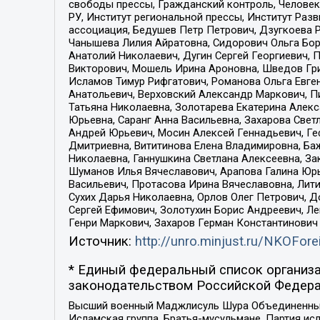
свободы прессы, Гражданский контроль, Человек
РУ, Институт региональной прессы, Институт Ра
ассоциация, Бедушев Петр Петрович, Дзугкоева 
Чанышева Лилия Айратовна, Сидорович Ольга Бори
Анатолий Николаевич, Дугин Сергей Георгиевич, 
Викторович, Мошель Ирина Ароновна, Шведов Гри
Исламов Тимур Рифгатович, Романова Ольга Евге
Анатольевич, Верховский Александр Маркович, П
Татьяна Николаевна, Золотарева Екатерина Алек
Юрьевна, Саранг Анна Васильевна, Захарова Свет
Андрей Юрьевич, Мосин Алексей Геннадьевич, Ге
Дмитриевна, Вититинова Елена Владимировна, Ба
Николаевна, Ганнушкина Светлана Алексеевна, За
Шуманов Илья Вячеславович, Арапова Галина Юрь
Васильевич, Протасова Ирина Вячеславовна, Лит
Сухих Дарья Николаевна, Орлов Олег Петрович, 
Сергей Ефимович, Золотухин Борис Андреевич, Л
Генри Маркович, Захаров Герман Константинович
Источник:
http://unro.minjust.ru/NKOFore
* Единый федеральный список организа
законодательством Российской Федера
Высший военный Маджлисуль Шура Объединенных с
Исламская группа, Братья-мусульмане, Партия ис