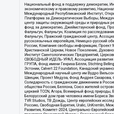
Национальный фонд в поддержку демократии, Ин
экономическому и правовому развитию, Национ
Международный Республиканский Институт, Откры
Платформа за Демократические Выборы, Междуна
центр защиты окружающей среды и природных ресу
фонд за демократию, Джеймстаунский фонд, Прож
Фалуньгун, Фалуньгун, Коалиция по расследован
Фалуньгун, Пражский гражданский центр, Ассоци
русскоязычных европейцев, Немецко-русский об
России, Компания свободы информации, Проект М
Христианской Церкви, Новое Поколение, Духовн
Институт Саентологических Предприятий, Церков
СВОБОДНЫЙ ИДЕЛЬ-УРАЛ, Ассоциация развития ж
ГРУПА, Фонд имени Генриха Бёлля, Stichting Bellin
Эстонии, Calvert 22 Foundation, Канадский укра
Международный научный центр им Вудро Вильсона
Швеции, Проект Медуза, Фонд Андрея Сахарова, Ф
Солидарность с гражданским движением в России 
общества Россия, Беллона, Союз жителей острово
церквей TCCN, Агора, Всемирный фонд природы, B
Белорусский дом прав человека имени Бориса Зво
TVR Studios, ТВ Дождь, Центр европейских иссл
Россию, Свободная Бурятия, Uralic, UnKremlin, 
Развития, Комитет-2024, Центрально-Европейски