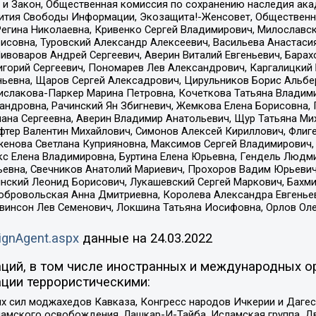
 и Закон, Общественная комиссия по сохранению наследия ак
звития Свободы Информации, Экозащита!-Женсовет, Общественн
Регина Николаевна, Кривенко Сергей Владимирович, Милославс
совна, Туровский Александр Алексеевич, Васильева Анастасия
Пивоваров Андрей Сергеевич, Аверин Виталий Евгеньевич, Бара
горий Сергеевич, Пономарев Лев Александрович, Каргалицкий 
ньевна, Щаров Сергей Алексадрович, Цирульников Борис Альбер
ислакова-Паркер Марина Петровна, Кочеткова Татьяна Владими
сандровна, Рачинский Ян Збигневич, Жемкова Елена Борисовна,
лана Сергеевна, Аверин Владимир Анатольевич, Щур Татьяна М
фтер Валентин Михайлович, Симонов Алексей Кириллович, Флиг
женова Светлана Куприяновна, Максимов Сергей Владимирович, 
кс Елена Владимировна, Буртина Елена Юрьевна, Гендель Людм
евна, Свечников Анатолий Мариевич, Прохоров Вадим Юрьевич
инский Леонид Борисович, Лукашевский Сергей Маркович, Бахм
Добровольская Анна Дмитриевна, Королева Александра Евгенье
евинсон Лев Семенович, Локшина Татьяна Иосифовна, Орлов Ол
ignAgent.aspx
данные на
24.03.2022
ций, в том числе иностранных и международных ор
ции террористическими:
ил моджахедов Кавказа, Конгресс народов Ичкерии и Дагеста
ламского освобождения, Лашкар-И-Тайба, Исламская группа, Дв