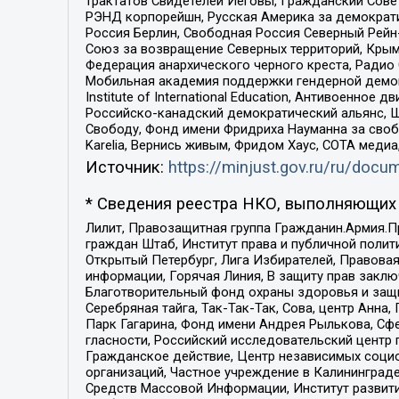
трактатов Свидетелей Иеговы, Гражданский Совет
РЭНД корпорейшн, Русская Америка за демократи
Россия Берлин, Свободная Россия Северный Рейн-В
Союз за возвращение Северных территорий, Крымско
Федерация анархического черного креста, Радио
Мобильная академия поддержки гендерной демократи
Institute of International Education, Антивоенн
Российско-канадский демократический альянс, 
Свободу, Фонд имени Фридриха Науманна за свобо
Karelia, Вернись живым, Фридом Хаус, СОТА меди
Источник:
https://minjust.gov.ru/ru/doc
* Сведения реестра НКО, выполняющих 
Лилит, Правозащитная группа Гражданин.Армия.П
граждан Штаб, Институт права и публичной поли
Открытый Петербург, Лига Избирателей, Правова
информации, Горячая Линия, В защиту прав закл
Благотворительный фонд охраны здоровья и защи
Серебряная тайга, Так-Так-Так, Сова, центр Анн
Парк Гагарина, Фонд имени Андрея Рылькова, Сф
гласности, Российский исследовательский центр 
Гражданское действие, Центр независимых соци
организаций, Частное учреждение в Калининград
Средств Массовой Информации, Институт развити