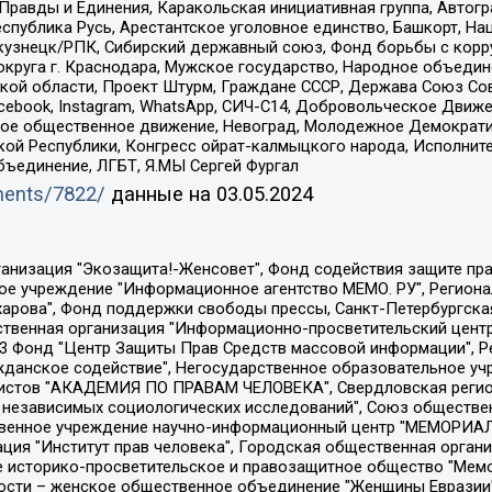
равды и Единения, Каракольская инициативная группа, Автогра
спублика Русь, Арестантское уголовное единство, Башкорт, Наци
окузнецк/РПК, Сибирский державный союз, Фонд борьбы с кор
округа г. Краснодара, Мужское государство, Народное объедин
ой области, Проект Штурм, Граждане СССР, Держава Союз Сов
Facebook, Instagram, WhatsApp, СИЧ-С14, Добровольческое Движ
ское общественное движение, Невоград, Молодежное Демократ
ой Республики, Конгресс ойрат-калмыцкого народа, Исполнит
бъединение, ЛГБТ, Я.МЫ Сергей Фургал
uments/7822/
данные на
03.05.2024
Общество с ограниченной ответственностью "Радио Свободная Европа/Радио Свобода", Чешское информационное агентство "MEDIUM-ORIENT", Красноярская региональная общественная организация "Мы против СПИДа", Камалягин Денис Николаевич, Маркелов Сергей Евгеньевич, Пономарев Лев Александрович, Савицкая Людмила Алексеевна, Автономная некоммерческая организация "Центр по работе с проблемой насилия "НАСИЛИЮ.НЕТ", Межрегиональный профессиональный союз работников здравоохранения "Альянс врачей", Юридическое лицо, зарегистрированное в Латвийской Республике, SIA "Medusa Project" (регистрационный номер 40103797863, дата регистрации 10.06.2014), Некоммерческая организация "Фонд по борьбе с коррупцией", Автономная некоммерческая организация "Институт права и публичной политики", Баданин Роман Сергеевич, Гликин Максим Александрович, Железнова Мария Михайловна, Лукьянова Юлия Сергеевна, Маетная Елизавета Витальевна, Маняхин Петр Борисович, Чуракова Ольга Владимировна, Ярош Юлия Петровна, Юридическое лицо "The Insider SIA", зарегистрированное в Риге, Латвийская Республика (дата регистрации 26.06.2015), являющееся администратором доменного имени интернет-издания "The Insider SIA", https://theins.ru, Постернак Алексей Евгеньевич, Рубин Михаил Аркадьевич, Анин Роман Александрович, Юридическое лицо Istories fonds, зарегистрированное в Латвийской Республике (регистрационный номер 50008295751, дата регистрации 24.02.2020), Великовский Дмитрий Александрович, Долинина Ирина Николаевна, Мароховская Алеся Алексеевна, Шлейнов Роман Юрьевич, Шмагун Олеся Валентиновна, Общество с ограниченной ответственностью "Альтаир 2021", Общество с ограниченной ответственностью "Вега 2021", Общество с ограниченной ответственностью "Главный редактор 2021", Общество с ограниченной ответственностью "Ромашки монолит", Важенков Артем Валерьевич, Ивановская областная общественная организация "Центр гендерных исследований", Гурман Юрий Альбертович, Медиапроект "ОВД-Инфо", Егоров Владимир Владимирович, Жилинский Владимир Александрович, Общество с ограниченной ответственностью "ЗП", Иванова София Юрьевна, Карезина Инна Павловна, Кильтау Екатерина Викторовна, Петров Алексей Викторович, Пискунов Сергей Евгеньевич, Смирнов Сергей Сергеевич, Тихонов Михаил Сергеевич, Общество с ограниченной ответственностью "ЖУРНАЛИСТ-ИНОСТРАННЫЙ АГЕНТ", Арапова Галина Юрьевна, Вольтская Татьяна Анатольевна, Американская компания "Mason G.E.S. Anonymous Foundation" (США), являющаяся владельцем интернет-издания https://mnews.world/, Компания "Stichting Bellingcat", зарегистрированная в Нидерландах (дата регистрации 11.07.2018), Захаров Андрей Вячеславович, Клепиковская Екатерина Дмитриевна, Общество с ограниченной ответственностью "МЕМО", Перл Роман Александрович, Симонов Евгений Алексеевич, Соловьева Елена Анатольевна, Сотников Даниил Владимирович, Сурначева Елизавета Дмитриевна, Автономная некоммерческая организация по защите прав человека и информированию населения "Якутия – Наше Мнение", Общество с ограниченной ответственностью "Москоу диджитал медиа", с 26.01.2023 Общество с ограниченной ответственностью "Чайка Белые сады", Ветошкина Валерия Валерьевна, Заговора Максим Александрович, Межрегиональное общественное движение "Российская ЛГБТ - сеть", Оленичев Максим Владимирович, Павлов Иван Юрьевич, Скворцова Елена Сергеевна, Общество с ограниченной ответственностью "Как бы инагент", Кочетков Игорь Викторович, Общество с ограниченной ответственностью "Честные выборы", Еланчик Олег Александрович, Общество с ограниченной ответственностью "Нобелевский призыв", Гималова Регина Эмилевна, Григорьев Андрей Валерьевич, Григорьева Алина Александровна, Ассоциация по содействию защите прав призывников, альтернативнослужащих и военнослужащих "Правозащитная группа "Гражданин.Армия.Право", Хисамова Регина Фаритовна, Автономная некоммерческая организация по реализа