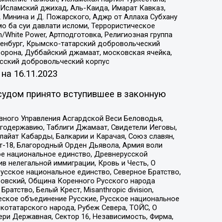
Исламский джихад, Аль-Каида, Имарат Кавказ,
 Минина и Д. Пожарского, Аджр от Аллаха Субхану
о ба суи давлати исломи, Террористическое
/White Power, Артподготовка, Религиозная группа
Оренбург, Крымско-татарский добровольческий
орона, Дуббайский джамаат, московская ячейка,
усский добровольческий корпус
 на
16.11.2023
судом принято вступившее в законную
вного Управления Асгардской Веси Беловодья,
годержавию, Таблиги Джамаат, Свидетели Иеговы,
айат Кабарды, Балкарии и Карачая, Союз славян,
т-18, Благородный Орден Дьявола, Армия воли
ое национальное единство, Древнерусской
 нелегальной иммиграции, Кровь и Честь, О
усское национальное единство, Северное Братство,
ровский, Община Коренного Русского народа
атство, Белый Крест, Misanthropic division,
еское объединение Русские, Русское национальное
котатарского народа, Рубеж Севера, ТОЙС, О
ри Державная, Сектор 16, Независимость, Фирма,