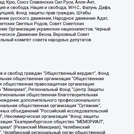
д Крю, Союз Славянских Сил Руси, Алля-Аят,
я и свобода, Нация и свобода, W.H.С., Фалунь Дафа,
рупцией, Фонд защиты прав граждан, Штабы
ение русского движения, Народное движение Адат,
етских Светлых Родов, Совет Советских
ение Организации украинских националистов, Черный
ическое Движение Весна, Верховный Совет
ельный комитет совета народных депутатов
ции социально-правовых программ "Лилит", Дальневосточное общественное движение "Маяк", Санкт-Петербургская ЛГБТ-инициативная группа "Выход", Инициативная группа ЛГБТ+ "Реверс", Алексеев Андрей Викторович, Бекбулатова Таисия Львовна, Беляев Иван Михайлович, Владыкина Елена Сергеевна, Гельман Марат Александрович, Никульшина Вероника Юрьевна, Толоконникова Надежда Андреевна, Шендерович Виктор Анатольевич, Общество с ограниченной ответственностью "Данное сообщение", Общество с ограниченной ответственностью Издательский дом "Новая глава", Айнбиндер Александра Александровна, Московский комьюнити-центр для ЛГБТ+инициатив, Благотворительный фонд развития филантропии, Deutsche Welle (Германия, Kurt-Schumacher-Strasse 3, 53113 Bonn), Борзунова Мария Михайловна, Воробьев Виктор Викторович, Голубева Анна Львовна, Константинова Алла Михайловна, Малкова Ирина Владимировна, Мурадов Мурад Абдулгалимович, Осетинская Елизавета Николаевна, Понасенков Евгений Николаевич, Ганапольский Матвей Юрьевич, Киселев Евгений Алексеевич, Борухович Ирина Григорьевна, Дремин Иван Тимофеевич, Дубровский Дмитрий Викторович, Красноярская региональная общественная организация поддержки и развития альтернативных образовательных технологий и межкультурных коммуникаций "ИНТЕРРА", Маяковская Екатерина Алексеевна, Фейгин Марк Захарович, Филимонов Андрей Викторович, Дзугкоева Регина Николаевна, Доброхотов Роман Александрович, Дудь Юрий Александрович, Елкин Сергей Владимирович, Кругликов Кирилл Игоревич, Сабунаева Мария Леонидовна, Семенов Алексей Владимирович, Шаинян Карен Багратович, Шульман Екатерина Михайловна, Асафьев Артур Валерьевич, Вахштайн Виктор Семенович, Венедиктов Алексей Алексеевич, Лушникова Екатерина Евгеньевна, Волков Леонид Михайлович, Невзоров Александр Глебович, Пархоменко Сергей Борисович, Сироткин Ярослав Николаевич, Кара-Мурза Владимир Владимирович, Баранова Наталья Владимировна, Гозман Леонид Яковлевич, Кагарлицкий Борис Юльевич, Климарев Михаил Валерьевич, Милов Владимир Станиславович, Автономная некоммерческая организация Краснодарский центр современного искусства "Типография", Моргенштерн Алишер Тагирович, Соболь Любовь Эдуардовна, Общество с ограниченной ответственностью "ЛИЗА НОРМ", Каспаров Гарри Кимович, Ходорковский Михаил Борисович, Общество с ограниченной ответственностью "Апрельские тезисы", Данилович Ирина Брониславовна, Кашин Олег Владимирович, Петров Николай Владимирович, Пивоваров Алексей Владимирович, Соколов Михаил Владимирович, Цветкова Юлия Владимировна, Чичваркин Евгений Александрович, Комитет против пыток/Команда против пыток, Общество с ограниченной ответственностью "Первый научный", Общество с ограниченной ответственностью "Вертолет и ко", Белоцерковская Вероника Борисовна, Кац Максим Евгеньевич, Лазарева Татьяна Юрьевна, Шаведдинов Руслан Табризович, Яшин Илья Валерьевич, Общество с ограниченной ответственностью "Иноагент ААВ", Алешковский Дмитрий Петрович, Альбац Евгения Марковна, Быков Дмитрий Львович, Галямина Юлия Евгеньевна, Лойко Сергей Леонидович, Мартынов Кирилл Константинович, Медведев Сергей Александрович, Крашенинников Федор Геннадиевич, Гордеева Катерина Вл