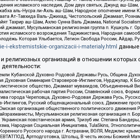
ения исламского наследия, Дом двух святых, Джунд аш-Шам, 
жабха аль-Нусра ли-Ахль аш-Шам, Народное ополчение имени К.
ата Ат-Тавхида Валь-Джихад, Чистопольский Джамаат, Рохнам
ят Тахрир аш-Шам, Ахлю Сунна Валь Джамаа, National Socialism
ий джамаат, Мусульманская религиозная группа п. Кушкуль г. 
ртия исламского возрождения Таджикистана, Народная самооб
олодёжь Которая Улыбается, Легион Свобода России, Айдар, Р
ie-i-ekstremistskie-organizacii-i-materialy.html
данные
и религиозных организаций в отношении которых 
 деятельности:
земли Кубанской Духовно Родовой Державы Русь, Община Духо
 Духовная Семинария Староверов-Инглингов, Нурджулар, К Бо
листическое общество, Джамаат мувахидов, Объединенный Вил
иалистическая рабочая партия России, Славянский союз, Форма
ива города Череповца, Духовно-Родовая Держава Русь, Русск
-Инглингов, Русский общенациональный союз, Движение против
 Омская организация общественного политического движения Р
йзрахманисты, Мусульманская религиозная организация п. Бо
краинская повстанческая армия, Тризуб им. Степана Бандеры, Бр
зма, Народная Социальная Инициатива, TulaSkins, Этнополитич
оренного Русского народа г. Астрахани, ВОЛЯ, Меджлис крымс
РЕВТАТПОД, Артподготовка, Штольц, В честь иконы Божией Мате