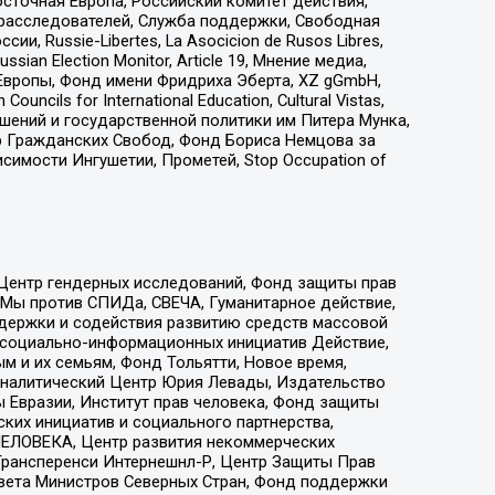
сточная Европа, Российский комитет действия,
-расследователей, Служба поддержки, Свободная
 Russie-Libertes, La Asocicion de Rusos Libres,
an Election Monitor, Article 19, Мнение медиа,
Европы, Фонд имени Фридриха Эберта, XZ gGmbH,
ls for International Education, Cultural Vistas,
ошений и государственной политики им Питера Мунка,
 Гражданских Свобод, Фонд Бориса Немцова за
имости Ингушетии, Прометей, Stop Occupation of
 Центр гендерных исследований, Фонд защиты прав
 Мы против СПИДа, СВЕЧА, Гуманитарное действие,
ддержки и содействия развитию средств массовой
р социально-информационных инициатив Действие,
 и их семьям, Фонд Тольятти, Новое время,
, Аналитический Центр Юрия Левады, Издательство
 Евразии, Институт прав человека, Фонд защиты
ких инициатив и социального партнерства,
ЕЛОВЕКА, Центр развития некоммерческих
 Трансперенси Интернешнл-Р, Центр Защиты Прав
овета Министров Северных Стран, Фонд поддержки