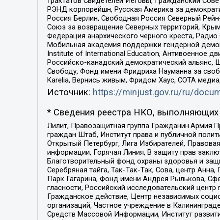
трактатов Свидетелей Иеговы, Гражданский Совет
РЭНД корпорейшн, Русская Америка за демократи
Россия Берлин, Свободная Россия Северный Рейн-В
Союз за возвращение Северных территорий, Крымско
Федерация анархического черного креста, Радио
Мобильная академия поддержки гендерной демократи
Institute of International Education, Антивоенн
Российско-канадский демократический альянс, 
Свободу, Фонд имени Фридриха Науманна за свобо
Karelia, Вернись живым, Фридом Хаус, СОТА меди
Источник:
https://minjust.gov.ru/ru/doc
* Сведения реестра НКО, выполняющих 
Лилит, Правозащитная группа Гражданин.Армия.П
граждан Штаб, Институт права и публичной поли
Открытый Петербург, Лига Избирателей, Правова
информации, Горячая Линия, В защиту прав закл
Благотворительный фонд охраны здоровья и защи
Серебряная тайга, Так-Так-Так, Сова, центр Анн
Парк Гагарина, Фонд имени Андрея Рылькова, Сф
гласности, Российский исследовательский центр 
Гражданское действие, Центр независимых соци
организаций, Частное учреждение в Калининград
Средств Массовой Информации, Институт развити