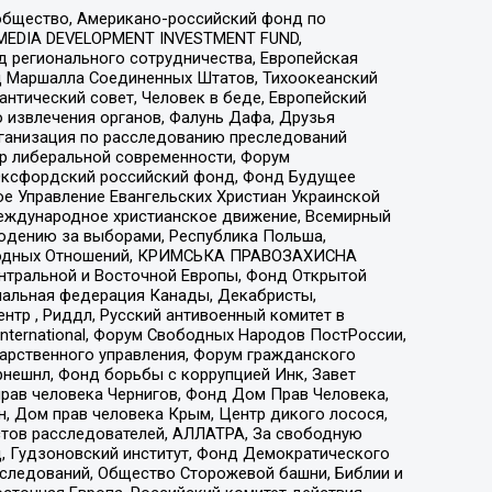
общество, Американо-российский фонд по
 MEDIA DEVELOPMENT INVESTMENT FUND,
 регионального сотрудничества, Европейская
 Маршалла Соединенных Штатов, Тихоокеанский
нтический совет, Человек в беде, Европейский
 извлечения органов, Фалунь Дафа, Друзья
рганизация по расследованию преследований
тр либеральной современности, Форум
 Оксфордский российский фонд, Фонд Будущее
е Управление Евангельских Христиан Украинской
еждународное христианское движение, Всемирный
людению за выборами, Республика Польша,
народных Отношений, КРИМСЬКА ПРАВОЗАХИСНА
ы Центральной и Восточной Европы, Фонд Открытой
иональная федерация Канады, Декабристы,
тр , Риддл, Русский антивоенный комитет в
nternational, Форум Свободных Народов ПостРоссии,
дарственного управления, Форум гражданского
рнешнл, Фонд борьбы с коррупцией Инк, Завет
прав человека Чернигов, Фонд Дом Прав Человека,
н, Дом прав человека Крым, Центр дикого лосося,
стов расследователей, АЛЛАТРА, За свободную
д, Гудзоновский институт, Фонд Демократического
сследований, Общество Сторожевой башни, Библии и