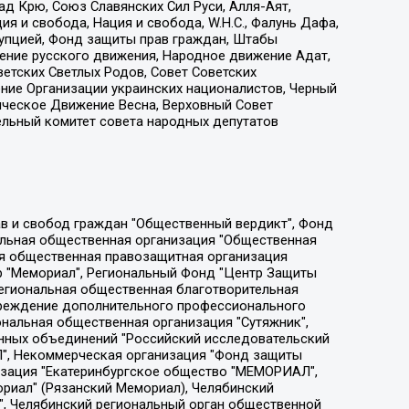
д Крю, Союз Славянских Сил Руси, Алля-Аят,
я и свобода, Нация и свобода, W.H.С., Фалунь Дафа,
рупцией, Фонд защиты прав граждан, Штабы
ение русского движения, Народное движение Адат,
етских Светлых Родов, Совет Советских
ение Организации украинских националистов, Черный
ическое Движение Весна, Верховный Совет
ельный комитет совета народных депутатов
ции социально-правовых программ "Лилит", Дальневосточное общественное движение "Маяк", Санкт-Петербургская ЛГБТ-инициативная группа "Выход", Инициативная группа ЛГБТ+ "Реверс", Алексеев Андрей Викторович, Бекбулатова Таисия Львовна, Беляев Иван Михайлович, Владыкина Елена Сергеевна, Гельман Марат Александрович, Никульшина Вероника Юрьевна, Толоконникова Надежда Андреевна, Шендерович Виктор Анатольевич, Общество с ограниченной ответственностью "Данное сообщение", Общество с ограниченной ответственностью Издательский дом "Новая глава", Айнбиндер Александра Александровна, Московский комьюнити-центр для ЛГБТ+инициатив, Благотворительный фонд развития филантропии, Deutsche Welle (Германия, Kurt-Schumacher-Strasse 3, 53113 Bonn), Борзунова Мария Михайловна, Воробьев Виктор Викторович, Голубева Анна Львовна, Константинова Алла Михайловна, Малкова Ирина Владимировна, Мурадов Мурад Абдулгалимович, Осетинская Елизавета Николаевна, Понасенков Евгений Николаевич, Ганапольский Матвей Юрьевич, Киселев Евгений Алексеевич, Борухович Ирина Григорьевна, Дремин Иван Тимофеевич, Дубровский Дмитрий Викторович, Красноярская региональная общественная организация поддержки и развития альтернативных образовательных технологий и межкультурных коммуникаций "ИНТЕРРА", Маяковская Екатерина Алексеевна, Фейгин Марк Захарович, Филимонов Андрей Викторович, Дзугкоева Регина Николаевна, Доброхотов Роман Александрович, Дудь Юрий Александрович, Елкин Сергей Владимирович, Кругликов Кирилл Игоревич, Сабунаева Мария Леонидовна, Семенов Алексей Владимирович, Шаинян Карен Багратович, Шульман Екатерина Михайловна, Асафьев Артур Валерьевич, Вахштайн Виктор Семенович, Венедиктов Алексей Алексеевич, Лушникова Екатерина Евгеньевна, Волков Леонид Михайлович, Невзоров Александр Глебович, Пархоменко Сергей Борисович, Сироткин Ярослав Николаевич, Кара-Мурза Владимир Владимирович, Баранова Наталья Владимировна, Гозман Леонид Яковлевич, Кагарлицкий Борис Юльевич, Климарев Михаил Валерьевич, Милов Владимир Станиславович, Автономная некоммерческая организация Краснодарский центр современного искусства "Типография", Моргенштерн Алишер Тагирович, Соболь Любовь Эдуардовна, Общество с ограниченной ответственностью "ЛИЗА НОРМ", Каспаров Гарри Кимович, Ходорковский Михаил Борисович, Общество с ограниченной ответственностью "Апрельские тезисы", Данилович Ирина Брониславовна, Кашин Олег Владимирович, Петров Николай Владимирович, Пивоваров Алексей Владимирович, Соколов Михаил Владимирович, Цветкова Юлия Владимировна, Чичваркин Евгений Александрович, Комитет против пыток/Команда против пыток, Общество с ограниченной ответственностью "Первый научный", Общество с ограниченной ответственностью "Вертолет и ко", Белоцерковская Вероника Борисовна, Кац Максим Евгеньевич, Лазарева Татьяна Юрьевна, Шаведдинов Руслан Табризович, Яшин Илья Валерьевич, Общество с ограниченной ответственностью "Иноагент ААВ", Алешковский Дмитрий Петрович, Альбац Евгения Марковна, Быков Дмитрий Львович, Галямина Юлия Евгеньевна, Лойко Сергей Леонидович, Мартынов Кирилл Константинович, Медведев Сергей Александрович, Крашенинников Федор Геннадиевич, Гордеева Катерина Вл