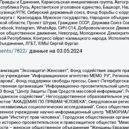
равды и Единения, Каракольская инициативная группа, Автогра
спублика Русь, Арестантское уголовное единство, Башкорт, Наци
окузнецк/РПК, Сибирский державный союз, Фонд борьбы с кор
округа г. Краснодара, Мужское государство, Народное объедин
ой области, Проект Штурм, Граждане СССР, Держава Союз Сов
Facebook, Instagram, WhatsApp, СИЧ-С14, Добровольческое Движ
ское общественное движение, Невоград, Молодежное Демократ
ой Республики, Конгресс ойрат-калмыцкого народа, Исполнит
бъединение, ЛГБТ, Я.МЫ Сергей Фургал
uments/7822/
данные на
03.05.2024
Общество с ограниченной ответственностью "Радио Свободная Европа/Радио Свобода", Чешское информационное агентство "MEDIUM-ORIENT", Красноярская региональная общественная организация "Мы против СПИДа", Камалягин Денис Николаевич, Маркелов Сергей Евгеньевич, Пономарев Лев Александрович, Савицкая Людмила Алексеевна, Автономная некоммерческая организация "Центр по работе с проблемой насилия "НАСИЛИЮ.НЕТ", Межрегиональный профессиональный союз работников здравоохранения "Альянс врачей", Юридическое лицо, зарегистрированное в Латвийской Республике, SIA "Medusa Project" (регистрационный номер 40103797863, дата регистрации 10.06.2014), Некоммерческая организация "Фонд по борьбе с коррупцией", Автономная некоммерческая организация "Институт права и публичной политики", Баданин Роман Сергеевич, Гликин Максим Александрович, Железнова Мария Михайловна, Лукьянова Юлия Сергеевна, Маетная Елизавета Витальевна, Маняхин Петр Борисович, Чуракова Ольга Владимировна, Ярош Юлия Петровна, Юридическое лицо "The Insider SIA", зарегистрированное в Риге, Латвийская Республика (дата регистрации 26.06.2015), являющееся администратором доменного имени интернет-издания "The Insider SIA", https://theins.ru, Постернак Алексей Евгеньевич, Рубин Михаил Аркадьевич, Анин Роман Александрович, Юридическое лицо Istories fonds, зарегистрированное в Латвийской Республике (регистрационный номер 50008295751, дата регистрации 24.02.2020), Великовский Дмитрий Александрович, Долинина Ирина Николаевна, Мароховская Алеся Алексеевна, Шлейнов Роман Юрьевич, Шмагун Олеся Валентиновна, Общество с ограниченной ответственностью "Альтаир 2021", Общество с ограниченной ответственностью "Вега 2021", Общество с ограниченной ответственностью "Главный редактор 2021", Общество с ограниченной ответственностью "Ромашки монолит", Важенков Артем Валерьевич, Ивановская областная общественная организация "Центр гендерных исследований", Гурман Юрий Альбертович, Медиапроект "ОВД-Инфо", Егоров Владимир Владимирович, Жилинский Владимир Александрович, Общество с ограниченной ответственностью "ЗП", Иванова София Юрьевна, Карезина Инна Павловна, Кильтау Екатерина Викторовна, Петров Алексей Викторович, Пискунов Сергей Евгеньевич, Смирнов Сергей Сергеевич, Тихонов Михаил Сергеевич, Общество с ограниченной ответственностью "ЖУРНАЛИСТ-ИНОСТРАННЫЙ АГЕНТ", Арапова Галина Юрьевна, Вольтская Татьяна Анатольевна, Американская компания "Mason G.E.S. Anonymous Foundation" (США), являющаяся владельцем интернет-издания https://mnews.world/, Компания "Stichting Bellingcat", зарегистрированная в Нидерландах (дата регистрации 11.07.2018), Захаров Андрей Вячеславович, Клепиковская Екатерина Дмитриевна, Общество с ограниченной ответственностью "МЕМО", Перл Роман Александрович, Симонов Евгений Алексеевич, Соловьева Елена Анатольевна, Сотников Даниил Владимирович, Сурначева Елизавета Дмитриевна, Автономная некоммерческая организация по защите прав человека и информированию населения "Якутия – Наше Мнение", Общество с ограниченной ответственностью "Москоу диджитал медиа", с 26.01.2023 Общество с ограниченной ответственностью "Чайка Белые сады", Ветошкина Валерия Валерьевна, Заговора Максим Александрович, Межрегиональное общественное движение "Российская ЛГБТ - сеть", Оленичев Максим Владимирович, Павлов Иван Юрьевич, Скворцова Елена Сергеевна, Общество с ограниченной ответственностью "Как бы инагент", Кочетков Игорь Викторович, Общество с ограниченной ответственностью "Честные выборы", Еланчик Олег Александрович, Общество с ограниченной ответственностью "Нобелевский призыв", Гималова Регина Эмилевна, Григорьев Андрей Валерьевич, Григорьева Алина Александровна, Ассоциация по содействию защите прав призывников, альтернативнослужащих и военнослужащих "Правозащитная группа "Гражданин.Армия.Право", Хисамова Регина Фаритовна, Автономная некоммерческая организация по реализа