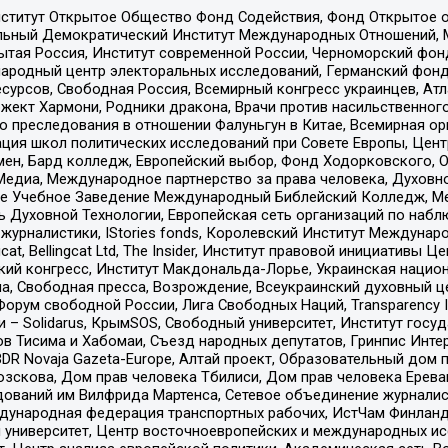
ститут Открытое Общество Фонд Содействия, Фонд Открытое 
альный Демократический Институт Международных Отношений,
тая Россия, Институт современной России, Черноморский фонд
родный центр электоральных исследований, Германский фонд
рсов, Свободная Россия, Всемирный конгресс украинцев, Атла
ект Хармони, Родники дракона, Врачи против насильственного
ию преследования в отношении Фалуньгун в Китае, Всемирная о
ация школ политических исследований при Совете Европы, Цен
мен, Бард колледж, Европейский выбор, Фонд Ходорковского,
едиа, Международное партнерство за права человека, Духовно
ое Учебное Заведение Международный Библейский Колледж, М
ь Духовной Технологии, Европейская сеть организаций по наб
урналистики, IStories fonds, Королевский Институт Между
gcat, Bellingcat Ltd, The Insider, Институт правовой инициатив
инский конгресс, Институт Макдональда-Лорье, Украинская нац
, Свободная пресса, Возрождение, Всеукраинский духовный цен
орум свободной России, Лига Свободных Наций, Transparеncy I
– Solidarus, КрымSOS, Свободный университет, Институт госу
в Тисима и Хабомаи, Съезд народных депутатов, Гринпис Инте
DR Novaja Gazeta-Europe, Алтай проект, Образовательный дом 
зскова, Дом прав человека Тбилиси, Дом прав человека Ерева
едований им Вилфрида Мартенса, Сетевое объединение журнали
Международная федерация транспортных рабочих, ИстЧам Финлан
й университет, Центр восточноевропейских и международных и