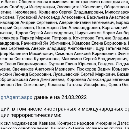
 и Закон, Общественная комиссия по сохранению наследия ак
звития Свободы Информации, Экозащита!-Женсовет, Общественн
Регина Николаевна, Кривенко Сергей Владимирович, Милославс
совна, Туровский Александр Алексеевич, Васильева Анастасия
Пивоваров Андрей Сергеевич, Аверин Виталий Евгеньевич, Бара
горий Сергеевич, Пономарев Лев Александрович, Каргалицкий 
ньевна, Щаров Сергей Алексадрович, Цирульников Борис Альбер
ислакова-Паркер Марина Петровна, Кочеткова Татьяна Владими
сандровна, Рачинский Ян Збигневич, Жемкова Елена Борисовна,
лана Сергеевна, Аверин Владимир Анатольевич, Щур Татьяна М
фтер Валентин Михайлович, Симонов Алексей Кириллович, Флиг
женова Светлана Куприяновна, Максимов Сергей Владимирович, 
кс Елена Владимировна, Буртина Елена Юрьевна, Гендель Людм
евна, Свечников Анатолий Мариевич, Прохоров Вадим Юрьевич
инский Леонид Борисович, Лукашевский Сергей Маркович, Бахм
Добровольская Анна Дмитриевна, Королева Александра Евгенье
евинсон Лев Семенович, Локшина Татьяна Иосифовна, Орлов Ол
ignAgent.aspx
данные на
24.03.2022
ций, в том числе иностранных и международных ор
ции террористическими:
ил моджахедов Кавказа, Конгресс народов Ичкерии и Дагеста
ламского освобождения, Лашкар-И-Тайба, Исламская группа, Дв