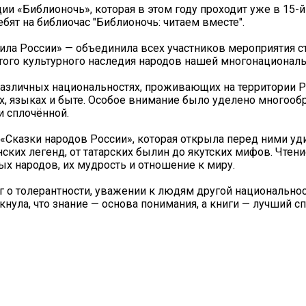
ии «Библионочь», которая в этом году проходит уже в 15-й 
бят на библиочас "Библионочь: читаем вместе".
сила России» — объединила всех участников мероприятия 
ого культурного наследия народов нашей многонациональ
 различных национальностях, проживающих на территории 
х, языках и быте. Особое внимание было уделено многооб
и сплочённой.
 «Сказки народов России», которая открыла перед ними у
ских легенд, от татарских былин до якутских мифов. Чтен
ых народов, их мудрость и отношение к миру.
г о толерантности, уважении к людям другой национально
нула, что знание — основа понимания, а книги — лучший с