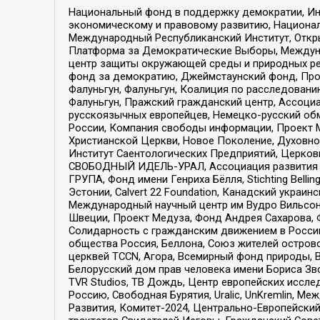
Национальный фонд в поддержку демократии, Ин
экономическому и правовому развитию, Национ
Международный Республиканский Институт, Откры
Платформа за Демократические Выборы, Междуна
центр защиты окружающей среды и природных ресу
фонд за демократию, Джеймстаунский фонд, Прож
Фалуньгун, Фалуньгун, Коалиция по расследован
Фалуньгун, Пражский гражданский центр, Ассоци
русскоязычных европейцев, Немецко-русский об
России, Компания свободы информации, Проект М
Христианской Церкви, Новое Поколение, Духовн
Институт Саентологических Предприятий, Церков
СВОБОДНЫЙ ИДЕЛЬ-УРАЛ, Ассоциация развития ж
ГРУПА, Фонд имени Генриха Бёлля, Stichting Bellin
Эстонии, Calvert 22 Foundation, Канадский укра
Международный научный центр им Вудро Вильсона
Швеции, Проект Медуза, Фонд Андрея Сахарова, Ф
Солидарность с гражданским движением в России 
общества Россия, Беллона, Союз жителей острово
церквей TCCN, Агора, Всемирный фонд природы, B
Белорусский дом прав человека имени Бориса Зво
TVR Studios, ТВ Дождь, Центр европейских иссл
Россию, Свободная Бурятия, Uralic, UnKremlin, 
Развития, Комитет-2024, Центрально-Европейски