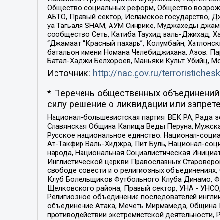
Общество социальных реформ, Общество возрожд
АБТО, Правый сектор, Исламское государство, Д
уа Тагьаля SHAM, АУМ Синрике, Муджахеды джама
сообщество Сеть, Катиба Таухид валь-Джихад, Хай
“Джамаат “Красный пахарь”, Колумбайн, Хатлонск
батальон имени Номана Челебиджихана, Азов, Па
Батал-Хаджи Белхороев, Маньяки Культ Убийц, М
Источник:
http://nac.gov.ru/terroristichesk
* Перечень общественных объединений 
силу решение о ликвидации или запрете
Национал-большевистская партия, ВЕК РА, Рада 
Славянская Община Капища Веды Перуна, Мужская
Русское национальное единство, Национал-социа
Ат-Такфир Валь-Хиджра, Пит Буль, Национал-соц
народа, Национальная Социалистическая Инициат
Инглистической церкви Православных Староверов
свободе совести и о религиозных объединениях,
Клуб Болельщиков Футбольного Клуба Динамо, Фа
Щелковского района, Правый сектор, УНА - УНСО, У
Религиозное объединение последователей инглии
объединение Атака, Мечеть Мирмамеда, Община К
противодействии экстремистской деятельности, 