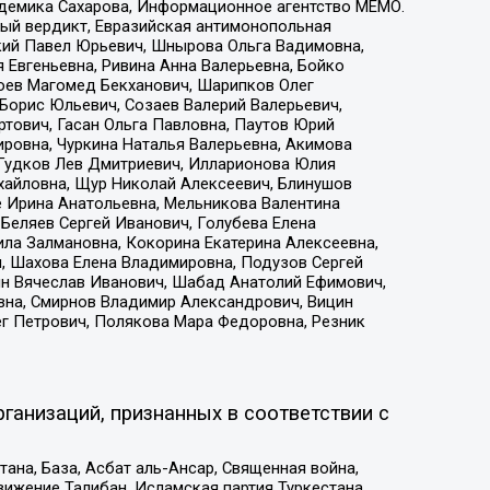
адемика Сахарова, Информационное агентство МЕМО.
ый вердикт, Евразийская антимонопольная
кий Павел Юрьевич, Шнырова Ольга Вадимовна,
 Евгеньевна, Ривина Анна Валерьевна, Бойко
хоев Магомед Бекханович, Шарипков Олег
Борис Юльевич, Созаев Валерий Валерьевич,
тович, Гасан Ольга Павловна, Паутов Юрий
ровна, Чуркина Наталья Валерьевна, Акимова
 Гудков Лев Дмитриевич, Илларионова Юлия
ихайловна, Щур Николай Алексеевич, Блинушов
е Ирина Анатольевна, Мельникова Валентина
Беляев Сергей Иванович, Голубева Елена
ила Залмановна, Кокорина Екатерина Алексеевна,
, Шахова Елена Владимировна, Подузов Сергей
ин Вячеслав Иванович, Шабад Анатолий Ефимович,
вна, Смирнов Владимир Александрович, Вицин
ег Петрович, Полякова Мара Федоровна, Резник
ганизаций, признанных в соответствии с
на, База, Асбат аль-Ансар, Священная война,
ижение Талибан, Исламская партия Туркестана,