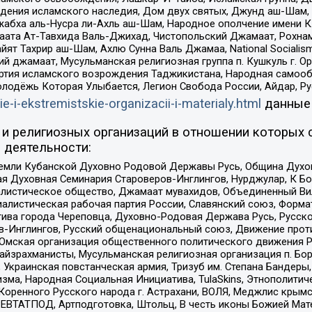
ения исламского наследия, Дом двух святых, Джунд аш-Шам, 
жабха аль-Нусра ли-Ахль аш-Шам, Народное ополчение имени К.
ата Ат-Тавхида Валь-Джихад, Чистопольский Джамаат, Рохнам
ят Тахрир аш-Шам, Ахлю Сунна Валь Джамаа, National Socialism
ий джамаат, Мусульманская религиозная группа п. Кушкуль г. 
ртия исламского возрождения Таджикистана, Народная самооб
олодёжь Которая Улыбается, Легион Свобода России, Айдар, Р
ie-i-ekstremistskie-organizacii-i-materialy.html
данные
и религиозных организаций в отношении которых 
 деятельности:
земли Кубанской Духовно Родовой Державы Русь, Община Духо
 Духовная Семинария Староверов-Инглингов, Нурджулар, К Бо
листическое общество, Джамаат мувахидов, Объединенный Вил
иалистическая рабочая партия России, Славянский союз, Форма
ива города Череповца, Духовно-Родовая Держава Русь, Русск
-Инглингов, Русский общенациональный союз, Движение против
 Омская организация общественного политического движения Р
йзрахманисты, Мусульманская религиозная организация п. Бо
краинская повстанческая армия, Тризуб им. Степана Бандеры, Бр
зма, Народная Социальная Инициатива, TulaSkins, Этнополитич
оренного Русского народа г. Астрахани, ВОЛЯ, Меджлис крымс
РЕВТАТПОД, Артподготовка, Штольц, В честь иконы Божией Мате