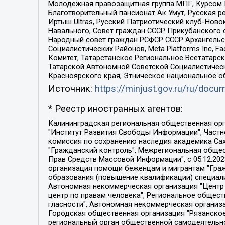
Молодежная правозащитная группа МПГ, Курсом П
Благотворительный пансионат Ак Умут, Русская ре
Иртыш Ultras, Русский Патриотический клуб-Нов
Навального, Совет граждан СССР Прикубанского 
Народный совет граждан РСФСР СССР Архангельск
Социалистических Районов, Meta Platforms Inc, 
Комитет, Татарстанское Региональное Всетатар
Татарской Автономной Советской Социалистическ
Красноярского края, Этническое национальное о
Источник:
https://minjust.gov.ru/ru/doc
* Реестр иностранных агентов:
Калининградская региональная общественная организация "Экозащита!-Женсовет", Фонд содействия защите прав и свобод граждан "Общественный вердикт", Фонд "Институт Развития Свободы Информации", Частное учреждение "Информационное агентство МЕМО. РУ", Региональная общественная организация "Общественная комиссия по сохранению наследия академика Сахарова", Фонд поддержки свободы прессы, Санкт-Петербургская общественная правозащитная организация "Гражданский контроль", Межрегиональная общественная организация "Информационно-просветительский центр "Мемориал", Региональный Фонд "Центр Защиты Прав Средств Массовой Информации", с 05.12.2023 Фонд "Центр Защиты Прав Средств массовой информации", Региональная общественная благотворительная организация помощи беженцам и мигрантам "Гражданское содействие", Негосударственное образовательное учреждение дополнительного профессионального образования (повышение квалификации) специалистов "АКАДЕМИЯ ПО ПРАВАМ ЧЕЛОВЕКА", Свердловская региональная общественная организация "Сутяжник", Автономная некоммерческая организация "Центр независимых социологических исследований", Союз общественных объединений "Российский исследовательский центр по правам человека", Региональное общественное учреждение научно-информационный центр "МЕМОРИАЛ", Некоммерческая организация "Фонд защиты гласности", Автономная некоммерческая организация "Институт прав человека", Городская общественная организация "Екатеринбургское общество "МЕМОРИАЛ", Городская общественная организация "Рязанское историко-просветительское и правозащитное общество "Мемориал" (Рязанский Мемориал), Челябинский региональный орган общественной самодеятельности – женское общественное объединение "Женщины Евразии", Челябинский региональный орган общественной самодеятельности "Уральская правозащитная группа", Фонд содействия защите здоровья и социальной справедливости имени Андрея Рылькова, Автономная Некоммерческая Организация "Аналитический Центр Юрия Левады", Автономная некоммерческая организация социальной поддержки населения "Проект Апрель", Региональная общественная организация помощи женщинам и детям, находящимся в кризисной ситуации "Информационно-методический центр "Анна", Фонд содействия развитию массовых коммуникаций и правовому просвещению "Так-так-Так", Фонд содействия устойчивому развитию "Серебряная тайга", Свердловский региональный общественный фонд социальных проектов "Новое время", "Idel.Реалии", Кавказ.Реалии, Крым.Реалии, Телеканал Настоящее Время, Татаро-башкирская служба Радио Свобода (Azatliq Radiosi), Радио Свободная Европа/Радио Свобода (PCE/PC), "Сибирь.Реалии", "Фактограф", Благотворительный фонд помощи осужденным и их семьям, Автономная некоммерческая организация "Институт глобализации и социальных движений", Фонд "В защиту прав заключенных", Частное учреждение "Центр поддержки и содействия развитию средств массовой информации", Пензенский региональный общественный благотворительный фонд "Гражданский союз", "Север.Реалии", Некоммерческая организация Фонд "Правовая инициатива", 