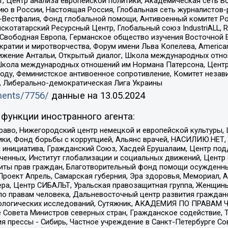
, Центр анализа европейской политики, Академическая сеть Во
ю в России, Настоящая Россия, Глобальная сеть журналистов
естфалия, Фонд глобальной помощи, Антивоенный комитет России,
татарский Ресурсный Центр, Глобальный союз IndustriALL, Russi
 Свободная Европа, Германское общество изучения Восточной 
и и миротворчества, Форум имени Льва Копелева, American Counci
ое движение Антальи, Открытый диалог, Школа международных отн
Школа международных отношений им Нормана Патерсона, Центр
ду, Феминистское антивоенное сопротивление, Комитет независ
а, Либерально-демократическая Лига Украины
uments/7756/
данные на
13.05.2024
функции иностранного агента:
раво, Нижегородский центр немецкой и европейской культуры,
тики, Фонд борьбы с коррупцией, Альянс врачей, НАСИЛИЮ.НЕТ,
я инициатива, Гражданский Союз, Хасдей Ерушалаим, Центр по
юченных, Институт глобализации и социальных движений, Цент
ты прав граждан, Благотворительный фонд помощи осужденным
а, Проект Апрель, Самарская губерния, Эра здоровья, Мемориал
ера, Центр СИБАЛЬТ, Уральская правозащитная группа, Женщины
по правам человека, Дальневосточный центр развития гражданс
ологических исследований, Сутяжник, АКАДЕМИЯ ПО ПРАВАМ Ч
е Совета Министров северных стран, Гражданское содействие,
я прессы - Сибирь, Частное учреждение в Санкт-Петербурге С