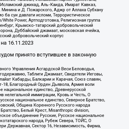
Исламский джихад, Аль-Каида, Имарат Кавказ,
 Минина и Д. Пожарского, Аджр от Аллаха Субхану
о ба суи давлати исломи, Террористическое
/White Power, Артподготовка, Религиозная группа
Оренбург, Крымско-татарский добровольческий
орона, Дуббайский джамаат, московская ячейка,
усский добровольческий корпус
 на
16.11.2023
судом принято вступившее в законную
вного Управления Асгардской Веси Беловодья,
годержавию, Таблиги Джамаат, Свидетели Иеговы,
айат Кабарды, Балкарии и Карачая, Союз славян,
т-18, Благородный Орден Дьявола, Армия воли
ое национальное единство, Древнерусской
 нелегальной иммиграции, Кровь и Честь, О
усское национальное единство, Северное Братство,
ровский, Община Коренного Русского народа
атство, Белый Крест, Misanthropic division,
еское объединение Русские, Русское национальное
котатарского народа, Рубеж Севера, ТОЙС, О
ри Державная, Сектор 16, Независимость, Фирма,