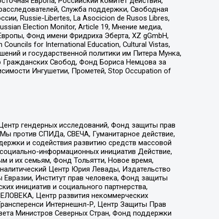
сточная Европа, Российский комитет действия,
-расследователей, Служба поддержки, Свободная
 Russie-Libertes, La Asocicion de Rusos Libres,
an Election Monitor, Article 19, Мнение медиа,
Европы, Фонд имени Фридриха Эберта, XZ gGmbH,
ls for International Education, Cultural Vistas,
ошений и государственной политики им Питера Мунка,
 Гражданских Свобод, Фонд Бориса Немцова за
имости Ингушетии, Прометей, Stop Occupation of
 Центр гендерных исследований, Фонд защиты прав
 Мы против СПИДа, СВЕЧА, Гуманитарное действие,
ддержки и содействия развитию средств массовой
р социально-информационных инициатив Действие,
 и их семьям, Фонд Тольятти, Новое время,
, Аналитический Центр Юрия Левады, Издательство
 Евразии, Институт прав человека, Фонд защиты
ких инициатив и социального партнерства,
ЕЛОВЕКА, Центр развития некоммерческих
 Трансперенси Интернешнл-Р, Центр Защиты Прав
овета Министров Северных Стран, Фонд поддержки