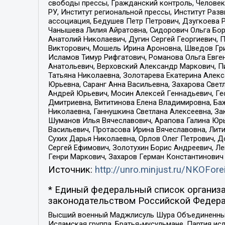
свободы прессы, Гражданский контроль, Человек
РУ, Институт региональной прессы, Институт Ра
ассоциация, Бедушев Петр Петрович, Дзугкоева 
Чанышева Лилия Айратовна, Сидорович Ольга Бори
Анатолий Николаевич, Дугин Сергей Георгиевич, 
Викторович, Мошель Ирина Ароновна, Шведов Гри
Исламов Тимур Рифгатович, Романова Ольга Евге
Анатольевич, Верховский Александр Маркович, П
Татьяна Николаевна, Золотарева Екатерина Алек
Юрьевна, Саранг Анна Васильевна, Захарова Свет
Андрей Юрьевич, Мосин Алексей Геннадьевич, Ге
Дмитриевна, Вититинова Елена Владимировна, Ба
Николаевна, Ганнушкина Светлана Алексеевна, За
Шуманов Илья Вячеславович, Арапова Галина Юрь
Васильевич, Протасова Ирина Вячеславовна, Лит
Сухих Дарья Николаевна, Орлов Олег Петрович, 
Сергей Ефимович, Золотухин Борис Андреевич, Л
Генри Маркович, Захаров Герман Константинович
Источник:
http://unro.minjust.ru/NKOFore
* Единый федеральный список организа
законодательством Российской Федера
Высший военный Маджлисуль Шура Объединенных с
Исламская группа, Братья-мусульмане, Партия ис