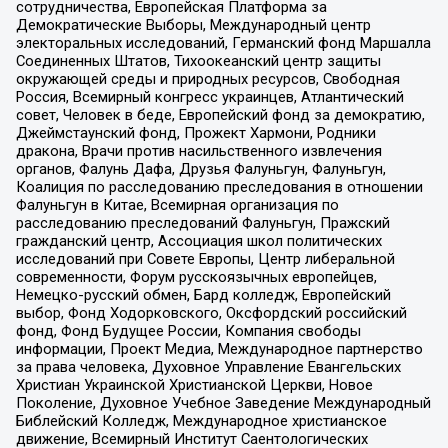
сотрудничества, Европейская Платформа за
Демократические Выборы, Международный центр
электоральных исследований, Германский фонд Маршалла
Соединенных Штатов, Тихоокеанский центр защиты
окружающей среды и природных ресурсов, Свободная
Россия, Всемирный конгресс украинцев, Атлантический
совет, Человек в беде, Европейский фонд за демократию,
Джеймстаунский фонд, Прожект Хармони, Родники
дракона, Врачи против насильственного извлечения
органов, Фалунь Дафа, Друзья Фалуньгун, Фалуньгун,
Коалиция по расследованию преследования в отношении
Фалуньгун в Китае, Всемирная организация по
расследованию преследований Фалуньгун, Пражский
гражданский центр, Ассоциация школ политических
исследований при Совете Европы, Центр либеральной
современности, Форум русскоязычных европейцев,
Немецко-русский обмен, Бард колледж, Европейский
выбор, Фонд Ходорковского, Оксфордский российский
фонд, Фонд Будущее России, Компания свободы
информации, Проект Медиа, Международное партнерство
за права человека, Духовное Управление Евангельских
Христиан Украинской Христианской Церкви, Новое
Поколение, Духовное Учебное Заведение Международный
Библейский Колледж, Международное христианское
движение, Всемирный Институт Саентологических