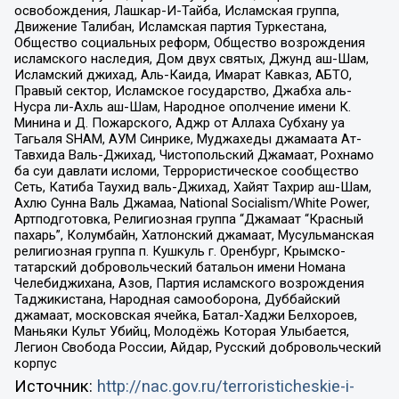
освобождения, Лашкар-И-Тайба, Исламская группа,
Движение Талибан, Исламская партия Туркестана,
Общество социальных реформ, Общество возрождения
исламского наследия, Дом двух святых, Джунд аш-Шам,
Исламский джихад, Аль-Каида, Имарат Кавказ, АБТО,
Правый сектор, Исламское государство, Джабха аль-
Нусра ли-Ахль аш-Шам, Народное ополчение имени К.
Минина и Д. Пожарского, Аджр от Аллаха Субхану уа
Тагьаля SHAM, АУМ Синрике, Муджахеды джамаата Ат-
Тавхида Валь-Джихад, Чистопольский Джамаат, Рохнамо
ба суи давлати исломи, Террористическое сообщество
Сеть, Катиба Таухид валь-Джихад, Хайят Тахрир аш-Шам,
Ахлю Сунна Валь Джамаа, National Socialism/White Power,
Артподготовка, Религиозная группа “Джамаат “Красный
пахарь”, Колумбайн, Хатлонский джамаат, Мусульманская
религиозная группа п. Кушкуль г. Оренбург, Крымско-
татарский добровольческий батальон имени Номана
Челебиджихана, Азов, Партия исламского возрождения
Таджикистана, Народная самооборона, Дуббайский
джамаат, московская ячейка, Батал-Хаджи Белхороев,
Маньяки Культ Убийц, Молодёжь Которая Улыбается,
Легион Свобода России, Айдар, Русский добровольческий
корпус
Источник:
http://nac.gov.ru/terroristicheskie-i-