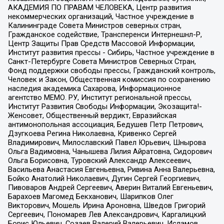
АКАДЕМИЯ ПО ПРАВАМ ЧЕЛОВЕКА, Центр развития
некоммерческих организаций, Частное учреждение в
Калининграде Совета Министров северных стран,
Гражданское содействие, Трансперенси Интернешнл-Р,
Центр Защиты Прав Средств Массовой Информации,
Институт развития прессы - Сибирь, Частное учреждение в
Санкт-Петербурге Совета Министров Северных Стран,
Фонд поддержки свободы прессы, Гражданский контроль,
Человек и Закон, Общественная комиссия по сохранению
наследия академика Сахарова, Информационное
агентство МЕМО. РУ, Институт региональной прессы,
Институт Развития Свободы Информации, Экозащита!-
Женсовет, Общественный вердикт, Евразийская
антимонопольная ассоциация, Бедушев Петр Петрович,
Дзугкоева Регина Николаевна, Кривенко Сергей
Владимирович, Милославский Павел Юрьевич, Шнырова
Ольга Вадимовна, Чанышева Лилия Айратовна, Сидорович
Ольга Борисовна, Туровский Александр Алексеевич,
Васильева Анастасия Евгеньевна, Ривина Анна Валерьевна,
Бойко Анатолий Николаевич, Дугин Сергей Георгиевич,
Пивоваров Андрей Сергеевич, Аверин Виталий Евгеньевич,
Барахоев Магомед Бекханович, Шарипков Олег
Викторович, Мошель Ирина Ароновна, Шведов Григорий
Сергеевич, Пономарев Лев Александрович, Каргалицкий
Борис Юльевич, Созаев Валерий Валерьевич, Исламов