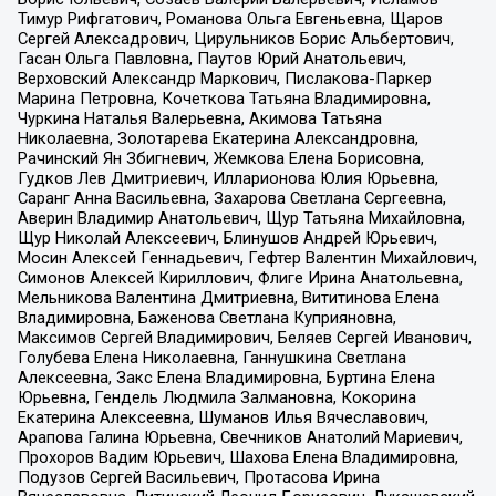
Тимур Рифгатович, Романова Ольга Евгеньевна, Щаров
Сергей Алексадрович, Цирульников Борис Альбертович,
Гасан Ольга Павловна, Паутов Юрий Анатольевич,
Верховский Александр Маркович, Пислакова-Паркер
Марина Петровна, Кочеткова Татьяна Владимировна,
Чуркина Наталья Валерьевна, Акимова Татьяна
Николаевна, Золотарева Екатерина Александровна,
Рачинский Ян Збигневич, Жемкова Елена Борисовна,
Гудков Лев Дмитриевич, Илларионова Юлия Юрьевна,
Саранг Анна Васильевна, Захарова Светлана Сергеевна,
Аверин Владимир Анатольевич, Щур Татьяна Михайловна,
Щур Николай Алексеевич, Блинушов Андрей Юрьевич,
Мосин Алексей Геннадьевич, Гефтер Валентин Михайлович,
Симонов Алексей Кириллович, Флиге Ирина Анатольевна,
Мельникова Валентина Дмитриевна, Вититинова Елена
Владимировна, Баженова Светлана Куприяновна,
Максимов Сергей Владимирович, Беляев Сергей Иванович,
Голубева Елена Николаевна, Ганнушкина Светлана
Алексеевна, Закс Елена Владимировна, Буртина Елена
Юрьевна, Гендель Людмила Залмановна, Кокорина
Екатерина Алексеевна, Шуманов Илья Вячеславович,
Арапова Галина Юрьевна, Свечников Анатолий Мариевич,
Прохоров Вадим Юрьевич, Шахова Елена Владимировна,
Подузов Сергей Васильевич, Протасова Ирина