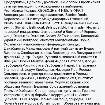
Предприятий, Церковь Духовной Технологии, Европейская
сеть организаций по наблюдению за выборами,
Республика Польша, СВОБОДНЫЙ ИДЕЛЬ-УРАЛ,
Ассоциация развития журналистики, IStories fonds,
Королевский Институт Международных Отношений,
КРИМСЬКА ПРАВОЗАХИСНА ГРУПА, Фонд имени Генриха
Бёлля, Stichting Bellingcat, Bellingcat Ltd, The Insider, Институт
правовой инициативы Центральной и Восточной Европы,
Фонд Открытой Эстонии, Calvert 22 Foundation, Канадский
украинский конгресс, Институт Макдональда-Лорье,
Украинская национальная федерация Канады,
Декабристы, Международный научный центр им Вудро
Вильсона, Свободная пресса, Возрождение, Всеукраинский
духовный центр , Риддл, Русский антивоенный комитет в
Швеции, Проект Медуза, Фонд Андрея Сахарова, Форум
свободной России, Лига Свободных Наций, Transparеncy
International, Форум Свободных Народов ПостРоссии,
Солидарность с гражданским движением в России –
Solidarus, КрымSOS, Свободный университет, Институт
государственного управления, Форум гражданского
общества Россия, Беллона, Союз жителей островов
Тисима и Хабомаи, Съезд народных депутатов, Гринпис
Интернешнл, Фонд борьбы с коррупцией Инк, Завет
церквей TCCN, Агора, Всемирный фонд природы, BDR
Novaja Gazeta-Europe, Алтай проект, Образовательный дом