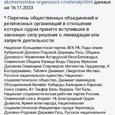
ekstremistskie-organizacii-i-materialy.html
данные
на
16.11.2023
* Перечень общественных объединений и
религиозных организаций в отношении
которых судом принято вступившее в
законную силу решение о ликвидации или
запрете деятельности:
Национал-большевистская партия, ВЕК РА, Рада земли
Кубанской Духовно Родовой Державы Русь, Община
Духовного Управления Асгардской Веси Беловодья,
Славянская Община Капища Веды Перуна, Мужская
Духовная Семинария Староверов-Инглингов, Нурджулар, К
Богодержавию, Таблиги Джамаат, Свидетели Иеговы,
Русское национальное единство, Национал-
социалистическое общество, Джамаат мувахидов,
Объединенный Вилайат Кабарды, Балкарии и Карачая,
Союз славян, Ат-Такфир Валь-Хиджра, Пит Буль,
Национал-социалистическая рабочая партия России,
Славянский союз, Формат-18, Благородный Орден
Дьявола, Армия воли народа, Национальная
Социалистическая Инициатива города Череповца,
Духовно-Родовая Держава Русь, Русское национальное