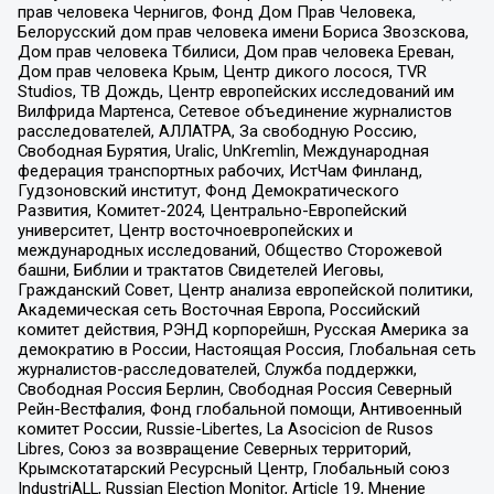
прав человека Чернигов, Фонд Дом Прав Человека,
Белорусский дом прав человека имени Бориса Звозскова,
Дом прав человека Тбилиси, Дом прав человека Ереван,
Дом прав человека Крым, Центр дикого лосося, TVR
Studios, ТВ Дождь, Центр европейских исследований им
Вилфрида Мартенса, Сетевое объединение журналистов
расследователей, АЛЛАТРА, За свободную Россию,
Свободная Бурятия, Uralic, UnKremlin, Международная
федерация транспортных рабочих, ИстЧам Финланд,
Гудзоновский институт, Фонд Демократического
Развития, Комитет-2024, Центрально-Европейский
университет, Центр восточноевропейских и
международных исследований, Общество Сторожевой
башни, Библии и трактатов Свидетелей Иеговы,
Гражданский Совет, Центр анализа европейской политики,
Академическая сеть Восточная Европа, Российский
комитет действия, РЭНД корпорейшн, Русская Америка за
демократию в России, Настоящая Россия, Глобальная сеть
журналистов-расследователей, Служба поддержки,
Свободная Россия Берлин, Свободная Россия Северный
Рейн-Вестфалия, Фонд глобальной помощи, Антивоенный
комитет России, Russie-Libertes, La Asocicion de Rusos
Libres, Союз за возвращение Северных территорий,
Крымскотатарский Ресурсный Центр, Глобальный союз
IndustriALL, Russian Election Monitor, Article 19, Мнение