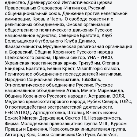
единство, Древнерусской Инглистической церкви
Православных Староверов-Инглингов, Русский
общенациональный союз, Движение против нелегальной
иммиграции, Кровь и Честь, О свободе совести и о
религиозных объединениях, Омская организация
общественного политического движения Русское
национальное единство, Северное Братство, Клуб
Болельщиков Футбольного Клуба Динамо,
Файзрахманисты, Мусульманская религиозная организация
п. Боровский, Община Коренного Русского народа
Щелковского района, Правый сектор, УНА - УНСО,
Украинская повстанческая армия, Тризуб им. Степана
Бандеры, Братство, Белый Крест, Misanthropic division,
Религиозное объединение последователей инглиизма,
Народная Социальная Инициатива, TulaSkins,
Этнополитическое объединение Русские, Русское
национальное объединение Атака, Мечеть Мирмамеда,
Община Коренного Русского народа г. Астрахани, ВОЛЯ,
Меджлис крымскотатарского народа, Рубеж Севера, ТОЙС,
О противодействии экстремистской деятельности,
РЕВТАТПОД, Артподготовка, Штольц, В честь иконы
Божией Матери Державная, Сектор 16, Независимость,
Фирма, Молодежная правозащитная группа МПГ, Курсом
Правды и Единения, Каракольская инициативная группа,
Автоград Крю, Союз Славянских Сил Руси, Алля-Аят,