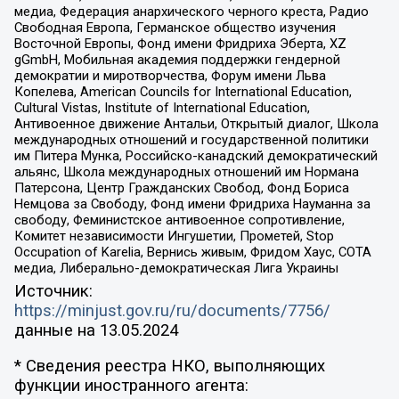
медиа, Федерация анархического черного креста, Радио
Свободная Европа, Германское общество изучения
Восточной Европы, Фонд имени Фридриха Эберта, XZ
gGmbH, Мобильная академия поддержки гендерной
демократии и миротворчества, Форум имени Льва
Копелева, American Councils for International Education,
Cultural Vistas, Institute of International Education,
Антивоенное движение Антальи, Открытый диалог, Школа
международных отношений и государственной политики
им Питера Мунка, Российско-канадский демократический
альянс, Школа международных отношений им Нормана
Патерсона, Центр Гражданских Свобод, Фонд Бориса
Немцова за Свободу, Фонд имени Фридриха Науманна за
свободу, Феминистское антивоенное сопротивление,
Комитет независимости Ингушетии, Прометей, Stop
Occupation of Karelia, Вернись живым, Фридом Хаус, СОТА
медиа, Либерально-демократическая Лига Украины
Источник:
https://minjust.gov.ru/ru/documents/7756/
данные на
13.05.2024
* Сведения реестра НКО, выполняющих
функции иностранного агента: