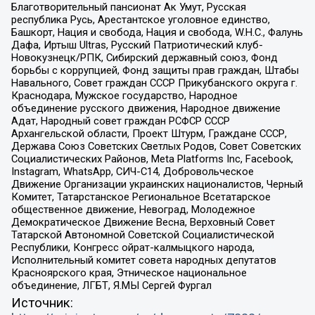
Благотворительный пансионат Ак Умут, Русская
республика Русь, Арестантское уголовное единство,
Башкорт, Нация и свобода, Нация и свобода, W.H.С., Фалунь
Дафа, Иртыш Ultras, Русский Патриотический клуб-
Новокузнецк/РПК, Сибирский державный союз, Фонд
борьбы с коррупцией, Фонд защиты прав граждан, Штабы
Навального, Совет граждан СССР Прикубанского округа г.
Краснодара, Мужское государство, Народное
объединение русского движения, Народное движение
Адат, Народный совет граждан РСФСР СССР
Архангельской области, Проект Штурм, Граждане СССР,
Держава Союз Советских Светлых Родов, Совет Советских
Социалистических Районов, Meta Platforms Inc, Facebook,
Instagram, WhatsApp, СИЧ-С14, Добровольческое
Движение Организации украинских националистов, Черный
Комитет, Татарстанское Региональное Всетатарское
общественное движение, Невоград, Молодежное
Демократическое Движение Весна, Верховный Совет
Татарской Автономной Советской Социалистической
Республики, Конгресс ойрат-калмыцкого народа,
Исполнительный комитет совета народных депутатов
Красноярского края, Этническое национальное
объединение, ЛГБТ, Я.МЫ Сергей Фургал
Источник: