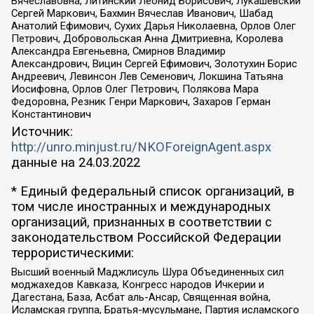
Вячеславовна, Литинский Леонид Борисович, Лукашевский
Сергей Маркович, Бахмин Вячеслав Иванович, Шабад
Анатолий Ефимович, Сухих Дарья Николаевна, Орлов Олег
Петрович, Добровольская Анна Дмитриевна, Королева
Александра Евгеньевна, Смирнов Владимир
Александрович, Вицин Сергей Ефимович, Золотухин Борис
Андреевич, Левинсон Лев Семенович, Локшина Татьяна
Иосифовна, Орлов Олег Петрович, Полякова Мара
Федоровна, Резник Генри Маркович, Захаров Герман
Константинович
Источник:
http://unro.minjust.ru/NKOForeignAgent.aspx
данные на
24.03.2022
* Единый федеральный список организаций, в
том числе иностранных и международных
организаций, признанных в соответствии с
законодательством Российской Федерации
террористическими:
Высший военный Маджлисуль Шура Объединенных сил
моджахедов Кавказа, Конгресс народов Ичкерии и
Дагестана, База, Асбат аль-Ансар, Священная война,
Исламская группа, Братья-мусульмане, Партия исламского