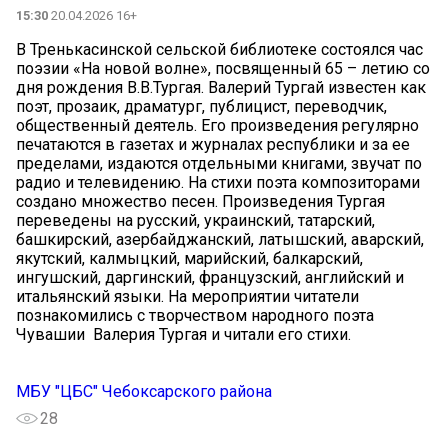
15:30
20.04.2026 16+
В Тренькасинской сельской библиотеке состоялся час
поэзии «На новой волне», посвященный 65 – летию со
дня рождения В.В.Тургая. Валерий Тургай известен как
поэт, прозаик, драматург, публицист, переводчик,
общественный деятель. Его произведения регулярно
печатаются в газетах и журналах республики и за ее
пределами, издаются отдельными книгами, звучат по
радио и телевидению. На стихи поэта композиторами
создано множество песен. Произведения Тургая
переведены на русский, украинский, татарский,
башкирский, азербайджанский, латышский, аварский,
якутский, калмыцкий, марийский, балкарский,
ингушский, даргинский, французский, английский и
итальянский языки. На мероприятии читатели
познакомились с творчеством народного поэта
Чувашии Валерия Тургая и читали его стихи.
МБУ "ЦБС" Чебоксарского района
28