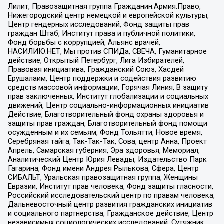
Лилит, Правозащитная группа Гражданин.Армия.Право,
Нижегородский центр немецкой и европейской культуры,
Центр гендерных исследований, Фонд защиты прав
граждан Штаб, Институт права и публичной политики,
Фонд борьбы с коррупцией, Альянс врачей,
НАСИЛИЮ.НЕТ, Мы против СПИДа, СВЕЧА, Гуманитарное
действие, Открытый Петербург, Лига Избирателей,
Правовая инициатива, Гражданский Союз, Хасдей
Ерушалаим, Центр поддержки и содействия развитию
средств массовой информации, Горячая Линия, В защиту
прав заключенных, Институт глобализации и социальных
движений, Центр социально-информационных инициатив
Действие, Благотворительный фонд охраны здоровья и
защиты прав граждан, Благотворительный фонд помощи
осужденным и их семьям, Фонд Тольятти, Новое время,
Серебряная тайга, Так-Так-Так, Сова, центр Анна, Проект
Апрель, Самарская губерния, Эра здоровья, Мемориал,
Аналитический Центр Юрия Левады, Издательство Парк
Гагарина, Фонд имени Андрея Рылькова, Сфера, Центр
СИБАЛЬТ, Уральская правозащитная группа, Женщины
Евразии, Институт прав человека, Фонд защиты гласности,
Российский исследовательский центр по правам человека,
Дальневосточный центр развития гражданских инициатив
и социального партнерства, Гражданское действие, Центр
независимых социологических исследований, Сутяжник,