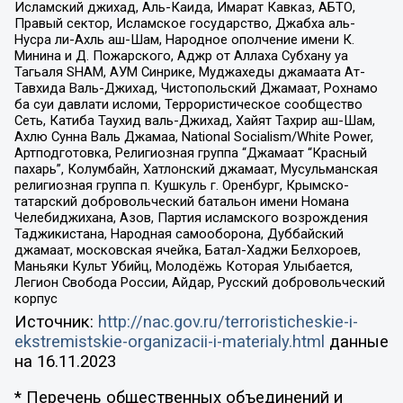
Исламский джихад, Аль-Каида, Имарат Кавказ, АБТО,
Правый сектор, Исламское государство, Джабха аль-
Нусра ли-Ахль аш-Шам, Народное ополчение имени К.
Минина и Д. Пожарского, Аджр от Аллаха Субхану уа
Тагьаля SHAM, АУМ Синрике, Муджахеды джамаата Ат-
Тавхида Валь-Джихад, Чистопольский Джамаат, Рохнамо
ба суи давлати исломи, Террористическое сообщество
Сеть, Катиба Таухид валь-Джихад, Хайят Тахрир аш-Шам,
Ахлю Сунна Валь Джамаа, National Socialism/White Power,
Артподготовка, Религиозная группа “Джамаат “Красный
пахарь”, Колумбайн, Хатлонский джамаат, Мусульманская
религиозная группа п. Кушкуль г. Оренбург, Крымско-
татарский добровольческий батальон имени Номана
Челебиджихана, Азов, Партия исламского возрождения
Таджикистана, Народная самооборона, Дуббайский
джамаат, московская ячейка, Батал-Хаджи Белхороев,
Маньяки Культ Убийц, Молодёжь Которая Улыбается,
Легион Свобода России, Айдар, Русский добровольческий
корпус
Источник:
http://nac.gov.ru/terroristicheskie-i-
ekstremistskie-organizacii-i-materialy.html
данные
на
16.11.2023
* Перечень общественных объединений и