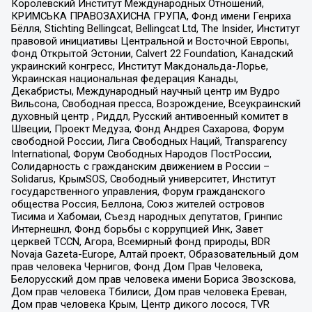
Королевский Институт Международных Отношений,
КРИМСЬКА ПРАВОЗАХИСНА ГРУПА, Фонд имени Генриха
Бёлля, Stichting Bellingcat, Bellingcat Ltd, The Insider, Институт
правовой инициативы Центральной и Восточной Европы,
Фонд Открытой Эстонии, Calvert 22 Foundation, Канадский
украинский конгресс, Институт Макдональда-Лорье,
Украинская национальная федерация Канады,
Декабристы, Международный научный центр им Вудро
Вильсона, Свободная пресса, Возрождение, Всеукраинский
духовный центр , Риддл, Русский антивоенный комитет в
Швеции, Проект Медуза, Фонд Андрея Сахарова, Форум
свободной России, Лига Свободных Наций, Transparеncy
International, Форум Свободных Народов ПостРоссии,
Солидарность с гражданским движением в России –
Solidarus, КрымSOS, Свободный университет, Институт
государственного управления, Форум гражданского
общества Россия, Беллона, Союз жителей островов
Тисима и Хабомаи, Съезд народных депутатов, Гринпис
Интернешнл, Фонд борьбы с коррупцией Инк, Завет
церквей TCCN, Агора, Всемирный фонд природы, BDR
Novaja Gazeta-Europe, Алтай проект, Образовательный дом
прав человека Чернигов, Фонд Дом Прав Человека,
Белорусский дом прав человека имени Бориса Звозскова,
Дом прав человека Тбилиси, Дом прав человека Ереван,
Дом прав человека Крым, Центр дикого лосося, TVR