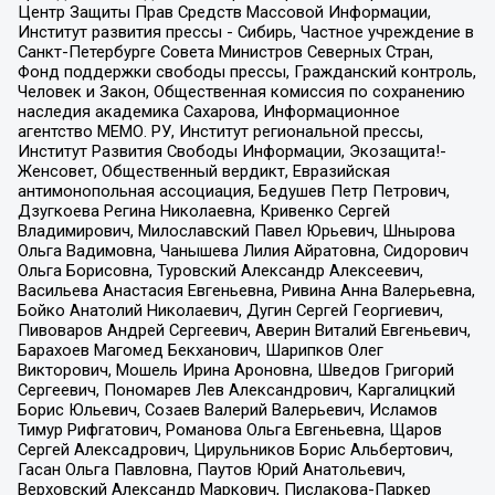
Центр Защиты Прав Средств Массовой Информации,
Институт развития прессы - Сибирь, Частное учреждение в
Санкт-Петербурге Совета Министров Северных Стран,
Фонд поддержки свободы прессы, Гражданский контроль,
Человек и Закон, Общественная комиссия по сохранению
наследия академика Сахарова, Информационное
агентство МЕМО. РУ, Институт региональной прессы,
Институт Развития Свободы Информации, Экозащита!-
Женсовет, Общественный вердикт, Евразийская
антимонопольная ассоциация, Бедушев Петр Петрович,
Дзугкоева Регина Николаевна, Кривенко Сергей
Владимирович, Милославский Павел Юрьевич, Шнырова
Ольга Вадимовна, Чанышева Лилия Айратовна, Сидорович
Ольга Борисовна, Туровский Александр Алексеевич,
Васильева Анастасия Евгеньевна, Ривина Анна Валерьевна,
Бойко Анатолий Николаевич, Дугин Сергей Георгиевич,
Пивоваров Андрей Сергеевич, Аверин Виталий Евгеньевич,
Барахоев Магомед Бекханович, Шарипков Олег
Викторович, Мошель Ирина Ароновна, Шведов Григорий
Сергеевич, Пономарев Лев Александрович, Каргалицкий
Борис Юльевич, Созаев Валерий Валерьевич, Исламов
Тимур Рифгатович, Романова Ольга Евгеньевна, Щаров
Сергей Алексадрович, Цирульников Борис Альбертович,
Гасан Ольга Павловна, Паутов Юрий Анатольевич,
Верховский Александр Маркович, Пислакова-Паркер