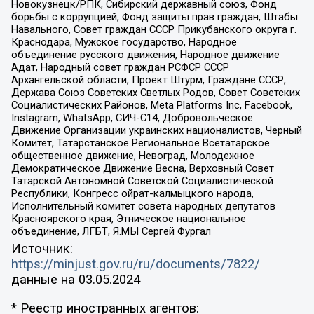
Новокузнецк/РПК, Сибирский державный союз, Фонд
борьбы с коррупцией, Фонд защиты прав граждан, Штабы
Навального, Совет граждан СССР Прикубанского округа г.
Краснодара, Мужское государство, Народное
объединение русского движения, Народное движение
Адат, Народный совет граждан РСФСР СССР
Архангельской области, Проект Штурм, Граждане СССР,
Держава Союз Советских Светлых Родов, Совет Советских
Социалистических Районов, Meta Platforms Inc, Facebook,
Instagram, WhatsApp, СИЧ-С14, Добровольческое
Движение Организации украинских националистов, Черный
Комитет, Татарстанское Региональное Всетатарское
общественное движение, Невоград, Молодежное
Демократическое Движение Весна, Верховный Совет
Татарской Автономной Советской Социалистической
Республики, Конгресс ойрат-калмыцкого народа,
Исполнительный комитет совета народных депутатов
Красноярского края, Этническое национальное
объединение, ЛГБТ, Я.МЫ Сергей Фургал
Источник:
https://minjust.gov.ru/ru/documents/7822/
данные на
03.05.2024
* Реестр иностранных агентов: