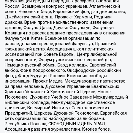
окружающей среды и природных ресурсов, Свободная
Россия, Всемирный конгресс украинцев, Атлантический
совет, Человек в беде, Европейский фонд за демократию,
Джеймстаунский фонд, Прожект Хармони, Родники
дракона, Врачи против насильственного извлечения
органов, Фалунь Дафа, Друзья Фалуньгун, Фалуньгун,
Коалиция по расследованию преследования в отношении
Фалуньгун в Китае, Всемирная организация по
расследованию преследований Фалуньгун, Пражский
гражданский центр, Ассоциация школ политических
исследований при Совете Европы, Центр либеральной
современности, Форум русскоязычных европейцев,
Немецко-русский обмен, Бард колледж, Европейский
выбор, Фонд Ходорковского, Оксфордский российский
фонд, Фонд Будущее России, Компания свободы
информации, Проект Медиа, Международное партнерство
за права человека, Духовное Управление Евангельских
Христиан Украинской Христианской Церкви, Новое
Поколение, Духовное Учебное Заведение Международный
Библейский Колледж, Международное христианское
движение, Всемирный Институт Саентологических
Предприятий, Церковь Духовной Технологии, Европейская
сеть организаций по наблюдению за выборами,
Республика Польша, СВОБОДНЫЙ ИДЕЛЬ-УРАЛ,
Ассоциация развития журналистики, IStories fonds,