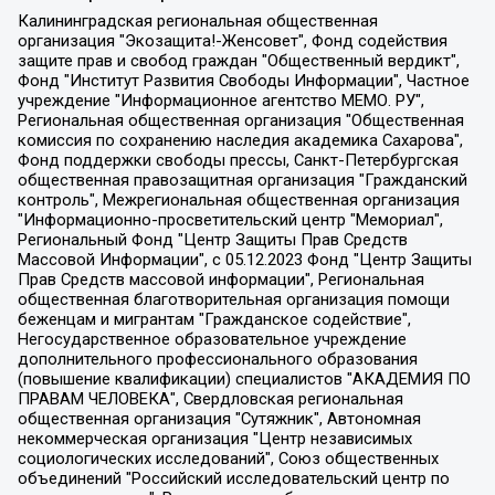
Калининградская региональная общественная организация "Экозащита!-Женсовет", Фонд содействия защите прав и свобод граждан "Общественный вердикт", Фонд "Институт Развития Свободы Информации", Частное учреждение "Информационное агентство МЕМО. РУ", Региональная общественная организация "Общественная комиссия по сохранению наследия академика Сахарова", Фонд поддержки свободы прессы, Санкт-Петербургская общественная правозащитная организация "Гражданский контроль", Межрегиональная общественная организация "Информационно-просветительский центр "Мемориал", Региональный Фонд "Центр Защиты Прав Средств Массовой Информации", с 05.12.2023 Фонд "Центр Защиты Прав Средств массовой информации", Региональная общественная благотворительная организация помощи беженцам и мигрантам "Гражданское содействие", Негосударственное образовательное учреждение дополнительного профессионального образования (повышение квалификации) специалистов "АКАДЕМИЯ ПО ПРАВАМ ЧЕЛОВЕКА", Свердловская региональная общественная организация "Сутяжник", Автономная некоммерческая организация "Центр независимых социологических исследований", Союз общественных объединений "Российский исследовательский центр по правам человека", Региональное общественное учреждение научно-информационный центр "МЕМОРИАЛ", Некоммерческая организация "Фонд защиты гласности", Автономная некоммерческая организация "Институт прав человека", Городская общественная организация "Екатеринбургское общество "МЕМОРИАЛ", Городская общественная организация "Рязанское историко-просветительское и правозащитное общество "Мемориал" (Рязанский Мемориал), Челябинский региональный орган общественной самодеятельности – женское общественное объединение "Женщины Евразии", Челябинский региональный орган общественной самодеятельности "Уральская правозащитная группа", Фонд содействия защите здоровья и социальной справедливости имени Андрея Рылькова, Автономная Некоммерческая Организация "Аналитический Центр Юрия Левады", Автономная некоммерческая организация социальной поддержки населения "Проект Апрель", Региональная общественная организация помощи женщинам и детям, находящимся в кризисной ситуации "Информационно-методический центр "Анна", Фонд содействия развитию массовых коммуникаций и правовому просвещению "Так-так-Так", Фонд содействия устойчивому развитию "Серебряная тайга", Свердловский региональный общественный фонд социальных проектов "Новое время", "Idel.Реалии", Кавказ.Реалии, Крым.Реалии, Телеканал Настоящее Время, Татаро-башкирская служба Радио Свобода (Azatliq Radiosi), Радио Свободная Европа/Радио Свобода (PCE/PC), "Сибирь.Реалии", "Фактограф", Благотворительный фонд помощи осужденным и их семьям, Автономная некоммерческая организация "Институт глобализации и социальных движений", Фонд "В защиту прав заключенных", Частное учреждение "Центр поддержки и содействия развитию средств массовой информации", Пензенский региональный общественный благотворительный фонд "Гражданский союз", "Север.Реалии", Некоммерческая организация Фонд "Правовая инициатива", Общество с ограниченной ответственностью "Радио Свободная Европа/Радио Свобода", Чешское информационное агентство "MEDIUM-ORIENT", Красноярская региональная общественная организация "Мы против СПИДа", Камалягин Денис Николаевич, Маркелов Сергей Евгеньевич, Пономарев Лев Александрович, Савицкая Людмила Алексеевна, Автономная некоммерческая организация "Центр по работе с проблемой насилия "НАСИЛИЮ.НЕТ", Межрегиональный профессиональный союз работников здравоохранения "Альянс врачей", Юридическое лицо, зарегистрированное в Латвийской Республике, SIA "Medusa Project" (регистрационный номер 40103797863, дата регистрации 10.06.2014), Некоммерческая организация "Фонд по борьбе с коррупцией", Автономная некоммерческая организация "Институт права и публичной политики", Баданин Роман Сергеевич, Гликин Максим Александрович, Железнова Мария Михайловна, Лукьянова Юлия Сергеевна, Маетная Елизавета Витальевна, Маняхин Петр Борисович, Чуракова Ольга Владимировна, Ярош Юлия Петровна, Юридическое лицо "The Insider SIA", зарегистрированное в Риге, Латвийская Республика (дата регистрации 26.06.2015), являющееся администратором доменного имени интернет-издания "The Insider SIA", https://theins.ru, Постернак Алексей Евгеньевич, Рубин Михаил Аркадьевич, Анин Роман Александрович, Юридическое лицо Istories fonds, зарегистрированное в Латвийской Республике (регистрационный номер 50008295751, дата регистрации 24.02.2020), Великовский Дмитрий Александрович, Долинина Ирина Николаевна, Мароховская Алеся Алексеевна, Шлейнов Роман Юрьевич, Шмагун Олеся Валентиновна, Общество с ограниченной ответственностью "Альтаир 2021", Общество с ограниченной ответственностью "Вега 2021", Общество с ограниченной ответственностью "Главный редактор 2021", Общество с ограниченной ответственностью "Ромашки монолит", Важенков Артем Валерьевич, Ивановская областная общественная организация "Центр гендерных исследований", Гурман Юрий Альбертович, Медиапроект "ОВД-Инфо", Егоров Владимир Владимирович, Жилинский Владимир Александрович, Общество с ограниченной ответственностью "ЗП", Иванова София Юрьевна, Карезина Инна Павловна, Кильтау Екатерина Викторовна, Петров Алексей Викторович, Пискунов Сергей Евгеньевич, Смирнов Сергей Сергеевич, Тихонов Михаил Сергеевич, Общество с ограниченной ответственностью "ЖУРНАЛИСТ-ИНОСТРАННЫЙ АГЕНТ", Арапова Галина Юрьевна, Вольтская Татьяна Анатольевна, Американская компания "Mason G.E.S. Anonymous Foundation" (США), являющаяся владельцем интернет-издания https://mnews.world/, Компания "Stichting Bellingcat", зарегистрированная в Нидерландах (дата регистрации 11.07.2018), Захаров Андрей Вячеславович, Клепиковская Екатерина Дмитриевна, Общество с ограниченной ответственностью "МЕМО", Перл Роман Александрович, Симонов Евгений Алексеевич, Соловьева Елена Анатольевна, Сотников Даниил Владимирович, Сурначева Елизавета Дмитриевна, Автономная некоммерческая организация по защите прав человека и информированию населения "Якутия – Наше Мнение", Общество с ограниченной ответственностью "Москоу диджитал медиа", с 26.01.2023 Общество с ограниченной ответственностью "Чайка Белые сады", Ветошкина Валерия Валерьевна, Заговора Максим Александрович, Межрегиональное общественное движение "Российская ЛГБТ - сеть", Оленичев Максим Владимирович, Павлов Иван Юрьевич, Скворцова Елена Сергеевна, Общество с ограниченной ответственностью "Как бы инагент", Кочетков Игорь Викторович, Общество с ограниченной ответственностью "Честные выборы", Еланчик Олег Александрович, Общество с ограниченной ответственностью "Нобелевский призыв", Гималова Регина Эмилевна, Григорьев Андрей Валерьевич, Григорьева Алина Александровна, Ассоциация по содействию защите прав призывников, альтернативнослужащих и военнослужащих "Правозащитная группа "Гражданин.Армия.Право", Хисамова Регина Фаритовна, Автономная некоммерческая организация по реализации социально-правовых программ "Лилит", Дальневосточное общественное движение "Маяк", Санкт-Петербургская ЛГБТ-инициативная группа "Выход", Инициативная группа ЛГБТ+ "Реверс", Алексеев Андрей Викторович, Бекбулатова Таисия Львовна, Беляев Иван Михайлович, Владыкина Елена Сергеевна, Гельман Марат Александрович, Никульшина Вероника Юрьевна, Толоконникова Надежда Андреевна, Шендерович Виктор Анатольевич, Общество с ограниченной ответственностью "Данное сообщение", Общество с ограниченной ответственностью Издательский дом "Новая глава", Айнбиндер Александра Александровна, Московский комьюнити-центр для ЛГБТ+инициатив, Благотворительный фонд развития филантропии, Deutsche Welle (Германия, Kurt-Schumacher-Strasse 3, 53113 Bonn), Борзунова Мария Михайловна, Воробьев Виктор Викторович, Голубева Анна Львовна, Константинова Алла Михайловна, Малкова Ирина Владимировна, Мурадов Мурад Абдулгалимович, Осетинская Елизавета Николаевна, Понасенков Евгений Николаевич, Ганапольский Матвей Юрьевич, Киселев Евгений Алексеевич, Борухович Ирина Григорьевна, Дремин Иван Тимофеевич, Дубровский Дмитрий Викторович, Красноярская региональная общественная организация поддержки и развития альтернативных образовательных технологий и межкультурных коммуникаций "ИНТЕРРА", Маяковская Екатерина Алексеевна, Фейгин Марк Захарович, Филимонов Андрей Викторович, Дзугкоева Регина Николаевна, Доброхотов Роман Александрович, Дудь Юрий Александрович, Елкин Сергей Владимирович, Кругликов Кирилл Игоревич, Сабунаева Мария Леонидовна, Семенов Алексей Владимирович, Шаинян Карен Багратович, Шульман Екатерина Михайловна, Асафьев Артур Валерьевич, Вахштайн Виктор Семенович, Венедиктов Алексей Алексеевич, Лушникова Екатерина Евгеньевна, Волков Леонид Михайлович, Невзоров Александр Глебович, Пархоменко Сергей Борисович, Сироткин Ярослав Николаевич, Кара-Мурза Владимир Владимирович, Баранова Наталья Владимировна, Гозман Леонид Яковлевич, Кагарлицкий Борис Юльевич, Климарев Михаил Валерьевич, Милов Владимир Станиславович, Автономная некоммерческая организация Краснодарский центр современного искусства "Типография", Моргенштерн Алишер Тагирович, Соболь Любовь Эдуардовна, Общество с ограниченной ответственностью "ЛИЗА НОРМ", Каспаров Гарри Кимович, Ходорковский Михаил Борисович, Общество с ограниченной ответственностью "Апрельские тезисы", Данилович Ирина Брониславовна, Кашин Олег Владимирович, Петров Николай Владимирович, Пивоваров Алексей Владимирович, Соколов Михаил Владимирович, Цветкова Юлия Владимировна, Чичваркин Евгений Александрович, Комитет против пыток/Команда против пыток, Общество с ограниченной ответственностью "Первый научный", Общество с ограниченной ответственностью "Вертолет и ко", Белоцерковская Вероника Борисовна, Кац Максим Евгеньевич, Лазарева Татьяна Юрьевна, Шаведдинов Руслан Табризович, Яшин Илья Валерьевич, Общество с ограниченной ответственностью "Иноагент ААВ", Алешковский Дмитрий Петрович, Альбац Евгения Марковна, Быков Дмитрий Львович, Галямина Юлия Евгеньевна, Лойко Сергей Леонидович, Мартынов Кирилл Константинович, Медведев Сергей Александрович, Крашенинников Федор Геннадиевич, Гордеева Катерина Вл