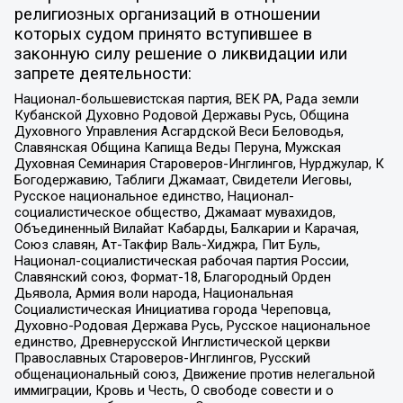
религиозных организаций в отношении
которых судом принято вступившее в
законную силу решение о ликвидации или
запрете деятельности:
Национал-большевистская партия, ВЕК РА, Рада земли
Кубанской Духовно Родовой Державы Русь, Община
Духовного Управления Асгардской Веси Беловодья,
Славянская Община Капища Веды Перуна, Мужская
Духовная Семинария Староверов-Инглингов, Нурджулар, К
Богодержавию, Таблиги Джамаат, Свидетели Иеговы,
Русское национальное единство, Национал-
социалистическое общество, Джамаат мувахидов,
Объединенный Вилайат Кабарды, Балкарии и Карачая,
Союз славян, Ат-Такфир Валь-Хиджра, Пит Буль,
Национал-социалистическая рабочая партия России,
Славянский союз, Формат-18, Благородный Орден
Дьявола, Армия воли народа, Национальная
Социалистическая Инициатива города Череповца,
Духовно-Родовая Держава Русь, Русское национальное
единство, Древнерусской Инглистической церкви
Православных Староверов-Инглингов, Русский
общенациональный союз, Движение против нелегальной
иммиграции, Кровь и Честь, О свободе совести и о