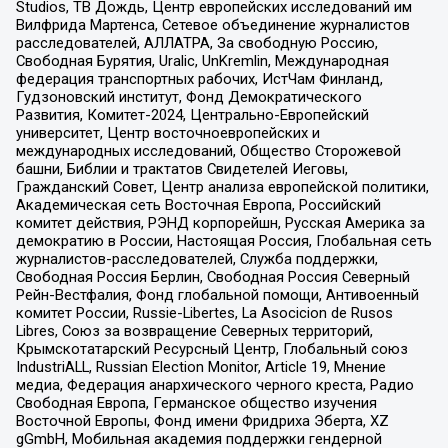
Studios, ТВ Дождь, Центр европейских исследований им
Вилфрида Мартенса, Сетевое объединение журналистов
расследователей, АЛЛАТРА, За свободную Россию,
Свободная Бурятия, Uralic, UnKremlin, Международная
федерация транспортных рабочих, ИстЧам Финланд,
Гудзоновский институт, Фонд Демократического
Развития, Комитет-2024, Центрально-Европейский
университет, Центр восточноевропейских и
международных исследований, Общество Сторожевой
башни, Библии и трактатов Свидетелей Иеговы,
Гражданский Совет, Центр анализа европейской политики,
Академическая сеть Восточная Европа, Российский
комитет действия, РЭНД корпорейшн, Русская Америка за
демократию в России, Настоящая Россия, Глобальная сеть
журналистов-расследователей, Служба поддержки,
Свободная Россия Берлин, Свободная Россия Северный
Рейн-Вестфалия, Фонд глобальной помощи, Антивоенный
комитет России, Russie-Libertes, La Asocicion de Rusos
Libres, Союз за возвращение Северных территорий,
Крымскотатарский Ресурсный Центр, Глобальный союз
IndustriALL, Russian Election Monitor, Article 19, Мнение
медиа, Федерация анархического черного креста, Радио
Свободная Европа, Германское общество изучения
Восточной Европы, Фонд имени Фридриха Эберта, XZ
gGmbH, Мобильная академия поддержки гендерной