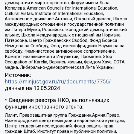
демократии и миротворчества, Форум имени Льва
Копелева, American Councils for International Education,
Cultural Vistas, Institute of International Education,
Антивоенное движение Антальи, Открытый диалог, Школа
международных отношений и государственной политики
им Питера Мунка, Российско-канадский демократический
альянс, Школа международных отношений им Нормана
Патерсона, Центр Гражданских Свобод, Фонд Бориса
Немцова за Свободу, Фонд имени Фридриха Науманна за
свободу, Феминистское антивоенное сопротивление,
Комитет независимости Ингушетии, Прометей, Stop
Occupation of Karelia, Вернись живым, Фридом Хаус, СОТА
медиа, Либерально-демократическая Лига Украины
Источник:
https://minjust.gov.ru/ru/documents/7756/
данные на
13.05.2024
* Сведения реестра НКО, выполняющих
функции иностранного агента:
Лилит, Правозащитная группа Гражданин.Армия.Право,
Нижегородский центр немецкой и европейской культуры,
Центр гендерных исследований, Фонд защиты прав
граждан Штаб, Институт права и публичной политики,