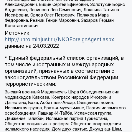
Александрович, Вицин Сергей Ефимович, Золотухин Борис
Андреевич, Левинсон Лев Семенович, Локшина Татьяна
Иосифовна, Орлов Олег Петрович, Полякова Мара
Федоровна, Резник Генри Маркович, Захаров Герман
Константинович
Источник:
http://unro.minjust.ru/NKOForeignAgent.aspx
данные на
24.03.2022
* Единый федеральный список организаций, в
том числе иностранных и международных
организаций, признанных в соответствии с
законодательством Российской Федерации
террористическими:
Высший военный Маджлисуль Шура Объединенных сил
моджахедов Кавказа, Конгресс народов Ичкерии и
Дагестана, База, Асбат аль-Ансар, Священная война,
Исламская группа, Братья-мусульмане, Партия исламского
освобождения, Лашкар-И-Тайба, Исламская группа,
Движение Талибан, Исламская партия Туркестана,
Общество социальных реформ, Общество возрождения
исламского наследия, Дом двух святых, Джунд аш-Шам,