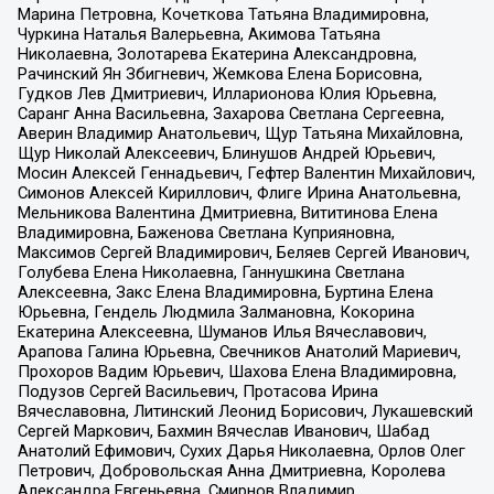
Марина Петровна, Кочеткова Татьяна Владимировна,
Чуркина Наталья Валерьевна, Акимова Татьяна
Николаевна, Золотарева Екатерина Александровна,
Рачинский Ян Збигневич, Жемкова Елена Борисовна,
Гудков Лев Дмитриевич, Илларионова Юлия Юрьевна,
Саранг Анна Васильевна, Захарова Светлана Сергеевна,
Аверин Владимир Анатольевич, Щур Татьяна Михайловна,
Щур Николай Алексеевич, Блинушов Андрей Юрьевич,
Мосин Алексей Геннадьевич, Гефтер Валентин Михайлович,
Симонов Алексей Кириллович, Флиге Ирина Анатольевна,
Мельникова Валентина Дмитриевна, Вититинова Елена
Владимировна, Баженова Светлана Куприяновна,
Максимов Сергей Владимирович, Беляев Сергей Иванович,
Голубева Елена Николаевна, Ганнушкина Светлана
Алексеевна, Закс Елена Владимировна, Буртина Елена
Юрьевна, Гендель Людмила Залмановна, Кокорина
Екатерина Алексеевна, Шуманов Илья Вячеславович,
Арапова Галина Юрьевна, Свечников Анатолий Мариевич,
Прохоров Вадим Юрьевич, Шахова Елена Владимировна,
Подузов Сергей Васильевич, Протасова Ирина
Вячеславовна, Литинский Леонид Борисович, Лукашевский
Сергей Маркович, Бахмин Вячеслав Иванович, Шабад
Анатолий Ефимович, Сухих Дарья Николаевна, Орлов Олег
Петрович, Добровольская Анна Дмитриевна, Королева
Александра Евгеньевна, Смирнов Владимир