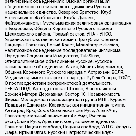
религиозных объединениях, Омская организация
общественного политического движения Русское
национальное единство, Северное Братство, Клуб
Болельщиков Футбольного Клуба Динамо,
Файзрахманисты, Мусульманская религиозная организация
п. Боровский, Община Коренного Русского народа
Щелковского района, Правый сектор, УНА - УНСО,
Украинская повстанческая армия, Тризуб им. Степана
Бандеры, Братство, Белый Крест, Misanthropic division,
Религиозное объединение последователей инглиизма,
Народная Социальная Инициатива, TulaSkins,
Этнополитическое объединение Русские, Русское
национальное объединение Атака, Мечеть Мирмамеда,
Община Коренного Русского народа г. Астрахани, ВОЛЯ,
Меджлис крымскотатарского народа, Рубеж Севера, ТОЙС,
О противодействии экстремистской деятельности,
РЕВТАТПОД, Артподготовка, Штольц, В честь иконы
Божией Матери Державная, Сектор 16, Независимость,
Фирма, Молодежная правозащитная группа МПГ, Курсом
Правды и Единения, Каракольская инициативная группа,
Автоград Крю, Союз Славянских Сил Руси, Алля-Аят,
Благотворительный пансионат Ак Умут, Русская
республика Русь, Арестантское уголовное единство,
Башкорт, Нация и свобода, Нация и свобода, W.H.С., Фалунь
Дафа, Иртыш Ultras, Русский Патриотический клуб-