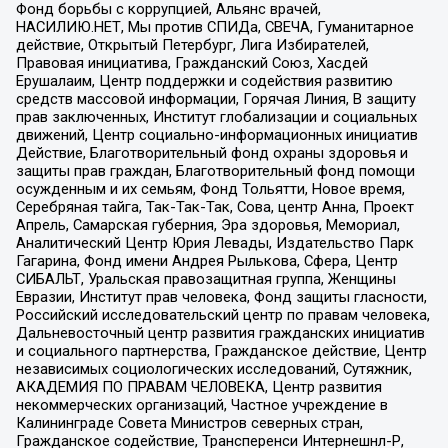
Фонд борьбы с коррупцией, Альянс врачей,
НАСИЛИЮ.НЕТ, Мы против СПИДа, СВЕЧА, Гуманитарное
действие, Открытый Петербург, Лига Избирателей,
Правовая инициатива, Гражданский Союз, Хасдей
Ерушалаим, Центр поддержки и содействия развитию
средств массовой информации, Горячая Линия, В защиту
прав заключенных, Институт глобализации и социальных
движений, Центр социально-информационных инициатив
Действие, Благотворительный фонд охраны здоровья и
защиты прав граждан, Благотворительный фонд помощи
осужденным и их семьям, Фонд Тольятти, Новое время,
Серебряная тайга, Так-Так-Так, Сова, центр Анна, Проект
Апрель, Самарская губерния, Эра здоровья, Мемориал,
Аналитический Центр Юрия Левады, Издательство Парк
Гагарина, Фонд имени Андрея Рылькова, Сфера, Центр
СИБАЛЬТ, Уральская правозащитная группа, Женщины
Евразии, Институт прав человека, Фонд защиты гласности,
Российский исследовательский центр по правам человека,
Дальневосточный центр развития гражданских инициатив
и социального партнерства, Гражданское действие, Центр
независимых социологических исследований, Сутяжник,
АКАДЕМИЯ ПО ПРАВАМ ЧЕЛОВЕКА, Центр развития
некоммерческих организаций, Частное учреждение в
Калининграде Совета Министров северных стран,
Гражданское содействие, Трансперенси Интернешнл-Р,