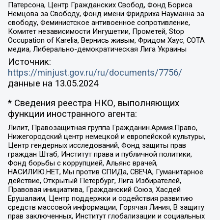
Патерсона, Центр Гражданских Свобод, Фонд Бориса
Немцова за Свободу, Фонд имени Фридриха Науманна за
свободу, Феминистское антивоенное сопротивление,
Комитет независимости Ингушетии, Прометей, Stop
Occupation of Karelia, Вернись живым, Фридом Хаус, СОТА
медиа, Либерально-демократическая Лига Украины
Источник:
https://minjust.gov.ru/ru/documents/7756/
данные на
13.05.2024
* Сведения реестра НКО, выполняющих
функции иностранного агента:
Лилит, Правозащитная группа Гражданин.Армия.Право,
Нижегородский центр немецкой и европейской культуры,
Центр гендерных исследований, Фонд защиты прав
граждан Штаб, Институт права и публичной политики,
Фонд борьбы с коррупцией, Альянс врачей,
НАСИЛИЮ.НЕТ, Мы против СПИДа, СВЕЧА, Гуманитарное
действие, Открытый Петербург, Лига Избирателей,
Правовая инициатива, Гражданский Союз, Хасдей
Ерушалаим, Центр поддержки и содействия развитию
средств массовой информации, Горячая Линия, В защиту
прав заключенных, Институт глобализации и социальных