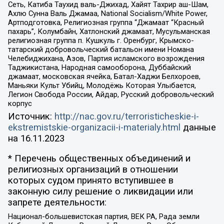
Сеть, Катиба Таухид валь-Джихад, Хайят Тахрир аш-Шам,
Ахлю Сунна Валь Джамаа, National Socialism/White Power,
Артподготовка, Религиозная группа “Джамаат “Красный
пахарь”, Колумбайн, Хатлонский джамаат, Мусульманская
религиозная группа п. Кушкуль г. Оренбург, Крымско-
татарский добровольческий батальон имени Номана
Челебиджихана, Азов, Партия исламского возрождения
Таджикистана, Народная самооборона, Дуббайский
джамаат, московская ячейка, Батал-Хаджи Белхороев,
Маньяки Культ Убийц, Молодёжь Которая Улыбается,
Легион Свобода России, Айдар, Русский добровольческий
корпус
Источник:
http://nac.gov.ru/terroristicheskie-i-
ekstremistskie-organizacii-i-materialy.html
данные
на
16.11.2023
* Перечень общественных объединений и
религиозных организаций в отношении
которых судом принято вступившее в
законную силу решение о ликвидации или
запрете деятельности:
Национал-большевистская партия, ВЕК РА, Рада земли