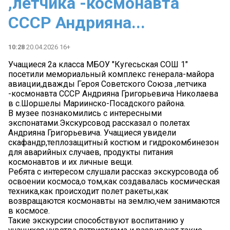
,летчика -космонавта
СССР Андрияна...
10:28
20.04.2026 16+
Учащиеся 2а класса МБОУ "Кугесьская СОШ 1"
посетили мемориальный комплекс генерала-майора
авиации,дважды Героя Советского Союза ,летчика
-космонавта СССР Андрияна Григорьевича Николаева
в с.Шоршелы Мариинско-Посадского района.
️В музее познакомились с интересными
экспонатами.Экскурсовод рассказал о полетах
Андрияна Григорьевича. Учащиеся увидели
скафандр,теплозащитный костюм и гидрокомбинезон
для аварийных случаев, продукты питания
космонавтов и их личные вещи.
Ребята с интересом слушали рассказ экскурсовода об
освоении космоса,о том,как создавалась космическая
техника,как происходит полет ракеты,как
возвращаются космонавты на землю,чем занимаются
в космосе.
Такие экскурсии способствуют воспитанию у