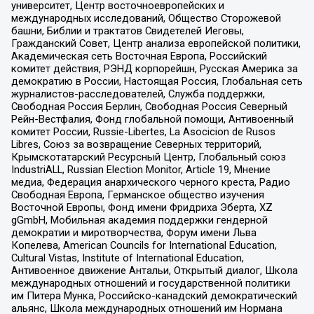
университет, Центр восточноевропейских и
международных исследований, Общество Сторожевой
башни, Библии и трактатов Свидетелей Иеговы,
Гражданский Совет, Центр анализа европейской политики,
Академическая сеть Восточная Европа, Российский
комитет действия, РЭНД корпорейшн, Русская Америка за
демократию в России, Настоящая Россия, Глобальная сеть
журналистов-расследователей, Служба поддержки,
Свободная Россия Берлин, Свободная Россия Северный
Рейн-Вестфалия, Фонд глобальной помощи, Антивоенный
комитет России, Russie-Libertes, La Asocicion de Rusos
Libres, Союз за возвращение Северных территорий,
Крымскотатарский Ресурсный Центр, Глобальный союз
IndustriALL, Russian Election Monitor, Article 19, Мнение
медиа, Федерация анархического черного креста, Радио
Свободная Европа, Германское общество изучения
Восточной Европы, Фонд имени Фридриха Эберта, XZ
gGmbH, Мобильная академия поддержки гендерной
демократии и миротворчества, Форум имени Льва
Копелева, American Councils for International Education,
Cultural Vistas, Institute of International Education,
Антивоенное движение Антальи, Открытый диалог, Школа
международных отношений и государственной политики
им Питера Мунка, Российско-канадский демократический
альянс, Школа международных отношений им Нормана