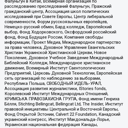
Фалуньгун в Китае, Всемирная организация по
расследованию преследований Фалуньгун, Пражский
гражданский центр, Ассоциация школ политических
исследований при Совете Европы, Центр либеральной
современности, Форум русскоязычных европейцев,
Немецко-русский обмен, Бард колледж, Европейский
выбор, Фонд Ходорковского, Оксфордский российский
фонд, Фонд Будущее России, Компания свободы
информации, Проект Медиа, Международное партнерство
за права человека, Духовное Управление Евангельских
Христиан Украинской Христианской Церкви, Новое
Поколение, Духовное Учебное Заведение Международный
Библейский Колледж, Международное христианское
движение, Всемирный Институт Саентологических
Предприятий, Церковь Духовной Технологии, Европейская
сеть организаций по наблюдению за выборами,
Республика Польша, СВОБОДНЫЙ ИДЕЛЬ-УРАЛ,
Ассоциация развития журналистики, IStories fonds,
Королевский Институт Международных Отношений,
КРИМСЬКА ПРАВОЗАХИСНА ГРУПА, Фонд имени Генриха
Бёлля, Stichting Bellingcat, Bellingcat Ltd, The Insider, Институт
правовой инициативы Центральной и Восточной Европы,
Фонд Открытой Эстонии, Calvert 22 Foundation, Канадский
украинский конгресс, Институт Макдональда-Лорье,
Украинская национальная федерация Канады,