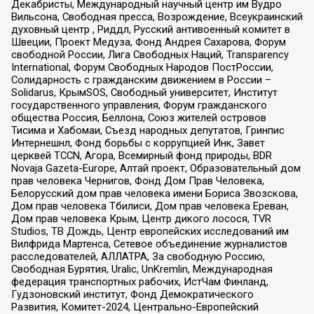
Декабристы, Международный научный центр им Вудро
Вильсона, Свободная пресса, Возрождение, Всеукраинский
духовный центр , Риддл, Русский антивоенный комитет в
Швеции, Проект Медуза, Фонд Андрея Сахарова, Форум
свободной России, Лига Свободных Наций, Transparеncy
International, Форум Свободных Народов ПостРоссии,
Солидарность с гражданским движением в России –
Solidarus, КрымSOS, Свободный университет, Институт
государственного управления, Форум гражданского
общества Россия, Беллона, Союз жителей островов
Тисима и Хабомаи, Съезд народных депутатов, Гринпис
Интернешнл, Фонд борьбы с коррупцией Инк, Завет
церквей TCCN, Агора, Всемирный фонд природы, BDR
Novaja Gazeta-Europe, Алтай проект, Образовательный дом
прав человека Чернигов, Фонд Дом Прав Человека,
Белорусский дом прав человека имени Бориса Звозскова,
Дом прав человека Тбилиси, Дом прав человека Ереван,
Дом прав человека Крым, Центр дикого лосося, TVR
Studios, ТВ Дождь, Центр европейских исследований им
Вилфрида Мартенса, Сетевое объединение журналистов
расследователей, АЛЛАТРА, За свободную Россию,
Свободная Бурятия, Uralic, UnKremlin, Международная
федерация транспортных рабочих, ИстЧам Финланд,
Гудзоновский институт, Фонд Демократического
Развития, Комитет-2024, Центрально-Европейский