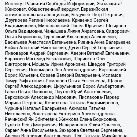
Институт Развития Свободы Информации, Экозащита!-
Женсовет, Общественный вердикт, Евразийская
антимонопольная ассоциация, Бедушев Петр Петрович,
Дзугкоева Регина Николаевна, Кривенко Сергей
Владимирович, Милославский Павел Юрьевич, Шнырова
Ольга Вадимовна, Чанышева Лилия Айратовна, Сидорович
Ольга Борисовна, Туровский Александр Алексеевич,
Васильева Анастасия Евгеньевна, Ривина Анна Валерьевна,
Бойко Анатолий Николаевич, Дугин Сергей Георгиевич,
Пивоваров Андрей Сергеевич, Аверин Виталий Евгеньевич,
Барахоев Магомед Бекханович, Шарипков Олег
Викторович, Мошель Ирина Ароновна, Шведов Григорий
Сергеевич, Пономарев Лев Александрович, Каргалицкий
Борис Юльевич, Созаев Валерий Валерьевич, Исламов
Тимур Рифгатович, Романова Ольга Евгеньевна, Щаров
Сергей Алексадрович, Цирульников Борис Альбертович,
Гасан Ольга Павловна, Паутов Юрий Анатольевич,
Верховский Александр Маркович, Пислакова-Паркер
Марина Петровна, Кочеткова Татьяна Владимировна,
Чуркина Наталья Валерьевна, Акимова Татьяна
Николаевна, Золотарева Екатерина Александровна,
Рачинский Ян Збигневич, Жемкова Елена Борисовна,
Гудков Лев Дмитриевич, Илларионова Юлия Юрьевна,
Саранг Анна Васильевна, Захарова Светлана Сергеевна,
Аверин Владимир Анатольевич, Щур Татьяна Михайловна,