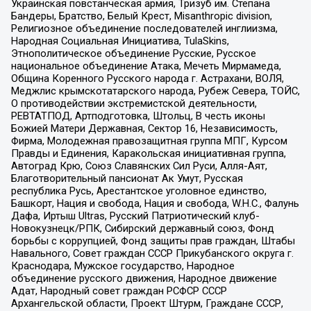
Украинская повстанческая армия, Тризуб им. Степана
Бандеры, Братство, Белый Крест, Misanthropic division,
Религиозное объединение последователей инглиизма,
Народная Социальная Инициатива, TulaSkins,
Этнополитическое объединение Русские, Русское
национальное объединение Атака, Мечеть Мирмамеда,
Община Коренного Русского народа г. Астрахани, ВОЛЯ,
Меджлис крымскотатарского народа, Рубеж Севера, ТОЙС,
О противодействии экстремистской деятельности,
РЕВТАТПОД, Артподготовка, Штольц, В честь иконы
Божией Матери Державная, Сектор 16, Независимость,
Фирма, Молодежная правозащитная группа МПГ, Курсом
Правды и Единения, Каракольская инициативная группа,
Автоград Крю, Союз Славянских Сил Руси, Алля-Аят,
Благотворительный пансионат Ак Умут, Русская
республика Русь, Арестантское уголовное единство,
Башкорт, Нация и свобода, Нация и свобода, W.H.С., Фалунь
Дафа, Иртыш Ultras, Русский Патриотический клуб-
Новокузнецк/РПК, Сибирский державный союз, Фонд
борьбы с коррупцией, Фонд защиты прав граждан, Штабы
Навального, Совет граждан СССР Прикубанского округа г.
Краснодара, Мужское государство, Народное
объединение русского движения, Народное движение
Адат, Народный совет граждан РСФСР СССР
Архангельской области, Проект Штурм, Граждане СССР,