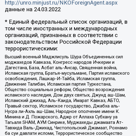
http://unro.minjust.ru/NKOForeignAgent.aspx
данные на
24.03.2022
* Единый федеральный список организаций, в
том числе иностранных и международных
организаций, признанных в соответствии с
законодательством Российской Федерации
террористическими:
Высший военный Маджлисуль Шура Объединенных сил
моджахедов Кавказа, Конгресс народов Ичкерии и
Дагестана, База, Асбат аль-Ансар, Священная война,
Исламская группа, Братья-мусульмане, Партия исламского
освобождения, Лашкар-И-Тайба, Исламская группа,
Движение Талибан, Исламская партия Туркестана,
Общество социальных реформ, Общество возрождения
исламского наследия, Дом двух святых, Джунд аш-Шам,
Исламский джихад, Аль-Каида, Имарат Кавказ, АБТО,
Правый сектор, Исламское государство, Джабха аль-
Нусра ли-Ахль аш-Шам, Народное ополчение имени К.
Минина и Д. Пожарского, Аджр от Аллаха Субхану уа
Тагьаля SHAM, АУМ Синрике, Муджахеды джамаата Ат-
Тавхида Валь-Джихад, Чистопольский Джамаат, Рохнамо
ба суи давлати исломи, Террористическое сообщество