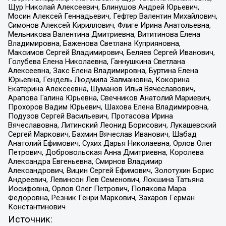
Щур Николай Алексеевич, Блинушов Андрей Юрьевич,
Мосин Алексей Геннадьевич, Гефтер Валентин Михайлович,
Симонов Алексей Кириллович, Флиге Ирина Анатольевна,
Мельникова Валентина Дмитриевна, Вититинова Елена
Владимировна, Баженова Светлана Куприяновна,
Максимов Сергей Владимирович, Беляев Сергей Иванович,
Голубева Елена Николаевна, Ганнушкина Светлана
Алексеевна, Закс Елена Владимировна, Буртина Елена
Юрьевна, Гендель Людмила Залмановна, Кокорина
Екатерина Алексеевна, Шуманов Илья Вячеславович,
Арапова Галина Юрьевна, Свечников Анатолий Мариевич,
Прохоров Вадим Юрьевич, Шахова Елена Владимировна,
Подузов Сергей Васильевич, Протасова Ирина
Вячеславовна, Литинский Леонид Борисович, Лукашевский
Сергей Маркович, Бахмин Вячеслав Иванович, Шабад
Анатолий Ефимович, Сухих Дарья Николаевна, Орлов Олег
Петрович, Добровольская Анна Дмитриевна, Королева
Александра Евгеньевна, Смирнов Владимир
Александрович, Вицин Сергей Ефимович, Золотухин Борис
Андреевич, Левинсон Лев Семенович, Локшина Татьяна
Иосифовна, Орлов Олег Петрович, Полякова Мара
Федоровна, Резник Генри Маркович, Захаров Герман
Константинович
Источник: