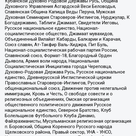
Кубанской Духовно Родовой Державы Русь, Община
Духовного Управления Асгардской Веси Беловодья,
Славянская Община Капища Веды Перуна, Мужская
Духовная Семинария Староверов-Инглингов, Нурджулар, К
Богодержавию, Таблиги Джамаат, Свидетели Иеговы,
Русское национальное единство, Национал-
социалистическое общество, Джамаат мувахидов,
Объединенный Вилайат Кабарды, Балкарии и Карачая,
Союз славян, Ат-Такфир Валь-Хиджра, Пит Буль,
Национал-социалистическая рабочая партия России,
Славянский союз, Формат-18, Благородный Орден
Дьявола, Армия воли народа, Национальная
Социалистическая Инициатива города Череповца,
Духовно-Родовая Держава Русь, Русское национальное
единство, Древнерусской Инглистической церкви
Православных Староверов-Инглингов, Русский
общенациональный союз, Движение против нелегальной
иммиграции, Кровь и Честь, О свободе совести и о
религиозных объединениях, Омская организация
общественного политического движения Русское
национальное единство, Северное Братство, Клуб
Болельщиков Футбольного Клуба Динамо,
Файзрахманисты, Мусульманская религиозная организация
п. Боровский, Община Коренного Русского народа
Щелковского района, Правый сектор, УНА - УНСО,