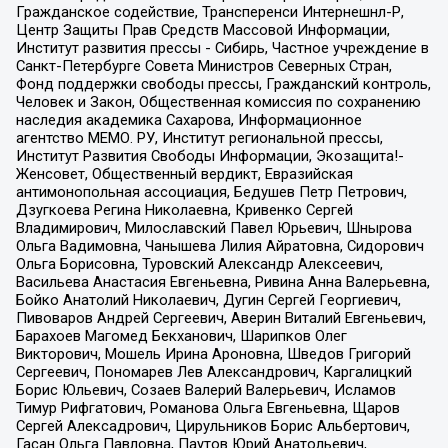
Гражданское содействие, Трансперенси Интернешнл-Р,
Центр Защиты Прав Средств Массовой Информации,
Институт развития прессы - Сибирь, Частное учреждение в
Санкт-Петербурге Совета Министров Северных Стран,
Фонд поддержки свободы прессы, Гражданский контроль,
Человек и Закон, Общественная комиссия по сохранению
наследия академика Сахарова, Информационное
агентство МЕМО. РУ, Институт региональной прессы,
Институт Развития Свободы Информации, Экозащита!-
Женсовет, Общественный вердикт, Евразийская
антимонопольная ассоциация, Бедушев Петр Петрович,
Дзугкоева Регина Николаевна, Кривенко Сергей
Владимирович, Милославский Павел Юрьевич, Шнырова
Ольга Вадимовна, Чанышева Лилия Айратовна, Сидорович
Ольга Борисовна, Туровский Александр Алексеевич,
Васильева Анастасия Евгеньевна, Ривина Анна Валерьевна,
Бойко Анатолий Николаевич, Дугин Сергей Георгиевич,
Пивоваров Андрей Сергеевич, Аверин Виталий Евгеньевич,
Барахоев Магомед Бекханович, Шарипков Олег
Викторович, Мошель Ирина Ароновна, Шведов Григорий
Сергеевич, Пономарев Лев Александрович, Каргалицкий
Борис Юльевич, Созаев Валерий Валерьевич, Исламов
Тимур Рифгатович, Романова Ольга Евгеньевна, Щаров
Сергей Алексадрович, Цирульников Борис Альбертович,
Гасан Ольга Павловна, Паутов Юрий Анатольевич,