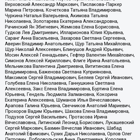
Верховский Александр Маркович, Пислакова-Паркер
Марина Петровна, Кочеткова Татьяна Владимировна,
Чуркина Наталья Валерьевна, Акимова Татьяна
Николаевна, Золотарева Екатерина Александровна,
Рачинский Ян Збигневич, Жемкова Елена Борисовна,
Гудков Лев Дмитриевич, Илларионова Юлия Юрьевна,
Саранг Анна Васильевна, Захарова Светлана Сергеевна,
Аверин Владимир Анатольевич, Щур Татьяна Михайловна,
Щур Николай Алексеевич, Блинушов Андрей Юрьевич,
Мосин Алексей Геннадьевич, Гефтер Валентин Михайлович,
Симонов Алексей Кириллович, Флиге Ирина Анатольевна,
Мельникова Валентина Дмитриевна, Вититинова Елена
Владимировна, Баженова Светлана Куприяновна,
Максимов Сергей Владимирович, Беляев Сергей Иванович,
Голубева Елена Николаевна, Ганнушкина Светлана
Алексеевна, Закс Елена Владимировна, Буртина Елена
Юрьевна, Гендель Людмила Залмановна, Кокорина
Екатерина Алексеевна, Шуманов Илья Вячеславович,
Арапова Галина Юрьевна, Свечников Анатолий Мариевич,
Прохоров Вадим Юрьевич, Шахова Елена Владимировна,
Подузов Сергей Васильевич, Протасова Ирина
Вячеславовна, Литинский Леонид Борисович, Лукашевский
Сергей Маркович, Бахмин Вячеслав Иванович, Шабад
Анатолий Ефимович, Сухих Дарья Николаевна, Орлов Олег
Петрович, Добровольская Анна Дмитриевна, Королева