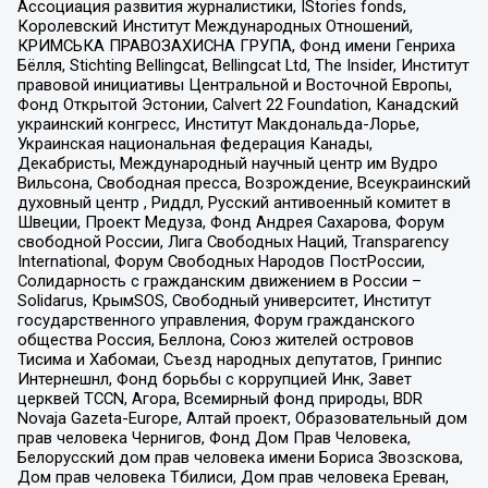
Ассоциация развития журналистики, IStories fonds,
Королевский Институт Международных Отношений,
КРИМСЬКА ПРАВОЗАХИСНА ГРУПА, Фонд имени Генриха
Бёлля, Stichting Bellingcat, Bellingcat Ltd, The Insider, Институт
правовой инициативы Центральной и Восточной Европы,
Фонд Открытой Эстонии, Calvert 22 Foundation, Канадский
украинский конгресс, Институт Макдональда-Лорье,
Украинская национальная федерация Канады,
Декабристы, Международный научный центр им Вудро
Вильсона, Свободная пресса, Возрождение, Всеукраинский
духовный центр , Риддл, Русский антивоенный комитет в
Швеции, Проект Медуза, Фонд Андрея Сахарова, Форум
свободной России, Лига Свободных Наций, Transparеncy
International, Форум Свободных Народов ПостРоссии,
Солидарность с гражданским движением в России –
Solidarus, КрымSOS, Свободный университет, Институт
государственного управления, Форум гражданского
общества Россия, Беллона, Союз жителей островов
Тисима и Хабомаи, Съезд народных депутатов, Гринпис
Интернешнл, Фонд борьбы с коррупцией Инк, Завет
церквей TCCN, Агора, Всемирный фонд природы, BDR
Novaja Gazeta-Europe, Алтай проект, Образовательный дом
прав человека Чернигов, Фонд Дом Прав Человека,
Белорусский дом прав человека имени Бориса Звозскова,
Дом прав человека Тбилиси, Дом прав человека Ереван,