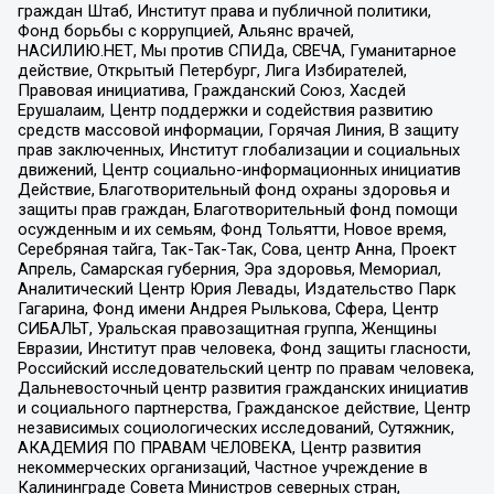
граждан Штаб, Институт права и публичной политики,
Фонд борьбы с коррупцией, Альянс врачей,
НАСИЛИЮ.НЕТ, Мы против СПИДа, СВЕЧА, Гуманитарное
действие, Открытый Петербург, Лига Избирателей,
Правовая инициатива, Гражданский Союз, Хасдей
Ерушалаим, Центр поддержки и содействия развитию
средств массовой информации, Горячая Линия, В защиту
прав заключенных, Институт глобализации и социальных
движений, Центр социально-информационных инициатив
Действие, Благотворительный фонд охраны здоровья и
защиты прав граждан, Благотворительный фонд помощи
осужденным и их семьям, Фонд Тольятти, Новое время,
Серебряная тайга, Так-Так-Так, Сова, центр Анна, Проект
Апрель, Самарская губерния, Эра здоровья, Мемориал,
Аналитический Центр Юрия Левады, Издательство Парк
Гагарина, Фонд имени Андрея Рылькова, Сфера, Центр
СИБАЛЬТ, Уральская правозащитная группа, Женщины
Евразии, Институт прав человека, Фонд защиты гласности,
Российский исследовательский центр по правам человека,
Дальневосточный центр развития гражданских инициатив
и социального партнерства, Гражданское действие, Центр
независимых социологических исследований, Сутяжник,
АКАДЕМИЯ ПО ПРАВАМ ЧЕЛОВЕКА, Центр развития
некоммерческих организаций, Частное учреждение в
Калининграде Совета Министров северных стран,