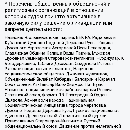
* Перечень общественных объединений и
религиозных организаций в отношении
которых судом принято вступившее в
законную силу решение о ликвидации или
запрете деятельности:
Национал-большевистская партия, ВЕК РА, Рада земли
Кубанской Духовно Родовой Державы Русь, Община
Духовного Управления Асгардской Веси Беловодья,
Славянская Община Капища Веды Перуна, Мужская
Духовная Семинария Староверов-Инглингов, Нурджулар, К
Богодержавию, Таблиги Джамаат, Свидетели Иеговы,
Русское национальное единство, Национал-
социалистическое общество, Джамаат мувахидов,
Объединенный Вилайат Кабарды, Балкарии и Карачая,
Союз славян, Ат-Такфир Валь-Хиджра, Пит Буль,
Национал-социалистическая рабочая партия России,
Славянский союз, Формат-18, Благородный Орден
Дьявола, Армия воли народа, Национальная
Социалистическая Инициатива города Череповца,
Духовно-Родовая Держава Русь, Русское национальное
единство, Древнерусской Инглистической церкви
Православных Староверов-Инглингов, Русский
общенациональный союз, Движение против нелегальной