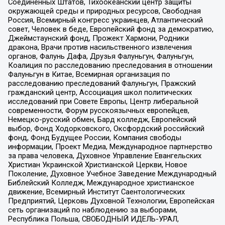
Соединенных Штатов, Тихоокеанский центр защиты
окружающей среды и природных ресурсов, Свободная
Россия, Всемирный конгресс украинцев, Атлантический
совет, Человек в беде, Европейский фонд за демократию,
Джеймстаунский фонд, Прожект Хармони, Родники
дракона, Врачи против насильственного извлечения
органов, Фалунь Дафа, Друзья Фалуньгун, Фалуньгун,
Коалиция по расследованию преследования в отношении
Фалуньгун в Китае, Всемирная организация по
расследованию преследований Фалуньгун, Пражский
гражданский центр, Ассоциация школ политических
исследований при Совете Европы, Центр либеральной
современности, Форум русскоязычных европейцев,
Немецко-русский обмен, Бард колледж, Европейский
выбор, Фонд Ходорковского, Оксфордский российский
фонд, Фонд Будущее России, Компания свободы
информации, Проект Медиа, Международное партнерство
за права человека, Духовное Управление Евангельских
Христиан Украинской Христианской Церкви, Новое
Поколение, Духовное Учебное Заведение Международный
Библейский Колледж, Международное христианское
движение, Всемирный Институт Саентологических
Предприятий, Церковь Духовной Технологии, Европейская
сеть организаций по наблюдению за выборами,
Республика Польша, СВОБОДНЫЙ ИДЕЛЬ-УРАЛ,