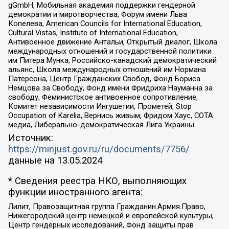
gGmbH, Мобильная академия поддержки гендерной
демократии и миротворчества, Форум имени Льва
Копелева, American Councils for International Education,
Cultural Vistas, Institute of International Education,
Антивоенное движение Антальи, Открытый диалог, Школа
международных отношений и государственной политики
им Питера Мунка, Российско-канадский демократический
альянс, Школа международных отношений им Нормана
Патерсона, Центр Гражданских Свобод, Фонд Бориса
Немцова за Свободу, Фонд имени Фридриха Науманна за
свободу, Феминистское антивоенное сопротивление,
Комитет независимости Ингушетии, Прометей, Stop
Occupation of Karelia, Вернись живым, Фридом Хаус, СОТА
медиа, Либерально-демократическая Лига Украины
Источник:
https://minjust.gov.ru/ru/documents/7756/
данные на
13.05.2024
* Сведения реестра НКО, выполняющих
функции иностранного агента:
Лилит, Правозащитная группа Гражданин.Армия.Право,
Нижегородский центр немецкой и европейской культуры,
Центр гендерных исследований, Фонд защиты прав