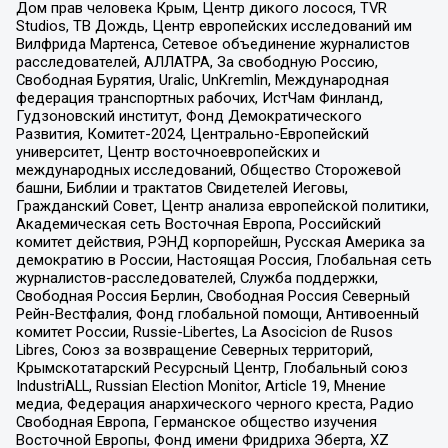
Дом прав человека Крым, Центр дикого лосося, TVR
Studios, ТВ Дождь, Центр европейских исследований им
Вилфрида Мартенса, Сетевое объединение журналистов
расследователей, АЛЛАТРА, За свободную Россию,
Свободная Бурятия, Uralic, UnKremlin, Международная
федерация транспортных рабочих, ИстЧам Финланд,
Гудзоновский институт, Фонд Демократического
Развития, Комитет-2024, Центрально-Европейский
университет, Центр восточноевропейских и
международных исследований, Общество Сторожевой
башни, Библии и трактатов Свидетелей Иеговы,
Гражданский Совет, Центр анализа европейской политики,
Академическая сеть Восточная Европа, Российский
комитет действия, РЭНД корпорейшн, Русская Америка за
демократию в России, Настоящая Россия, Глобальная сеть
журналистов-расследователей, Служба поддержки,
Свободная Россия Берлин, Свободная Россия Северный
Рейн-Вестфалия, Фонд глобальной помощи, Антивоенный
комитет России, Russie-Libertes, La Asocicion de Rusos
Libres, Союз за возвращение Северных территорий,
Крымскотатарский Ресурсный Центр, Глобальный союз
IndustriALL, Russian Election Monitor, Article 19, Мнение
медиа, Федерация анархического черного креста, Радио
Свободная Европа, Германское общество изучения
Восточной Европы, Фонд имени Фридриха Эберта, XZ