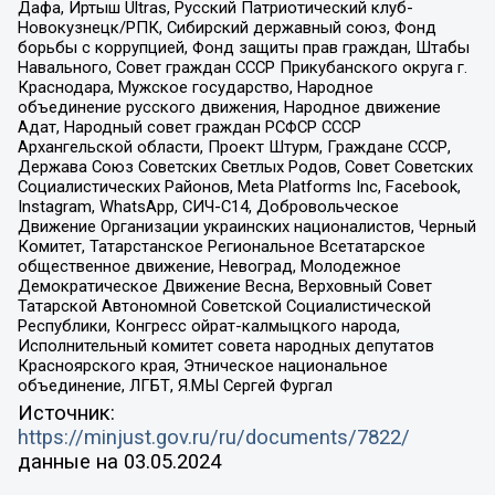
Дафа, Иртыш Ultras, Русский Патриотический клуб-
Новокузнецк/РПК, Сибирский державный союз, Фонд
борьбы с коррупцией, Фонд защиты прав граждан, Штабы
Навального, Совет граждан СССР Прикубанского округа г.
Краснодара, Мужское государство, Народное
объединение русского движения, Народное движение
Адат, Народный совет граждан РСФСР СССР
Архангельской области, Проект Штурм, Граждане СССР,
Держава Союз Советских Светлых Родов, Совет Советских
Социалистических Районов, Meta Platforms Inc, Facebook,
Instagram, WhatsApp, СИЧ-С14, Добровольческое
Движение Организации украинских националистов, Черный
Комитет, Татарстанское Региональное Всетатарское
общественное движение, Невоград, Молодежное
Демократическое Движение Весна, Верховный Совет
Татарской Автономной Советской Социалистической
Республики, Конгресс ойрат-калмыцкого народа,
Исполнительный комитет совета народных депутатов
Красноярского края, Этническое национальное
объединение, ЛГБТ, Я.МЫ Сергей Фургал
Источник:
https://minjust.gov.ru/ru/documents/7822/
данные на
03.05.2024