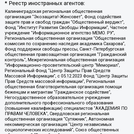
* Реестр иностранных агентов:
Калининградская региональная общественная организация "Экозащита!-Женсовет", Фонд содействия защите прав и свобод граждан "Общественный вердикт", Фонд "Институт Развития Свободы Информации", Частное учреждение "Информационное агентство МЕМО. РУ", Региональная общественная организация "Общественная комиссия по сохранению наследия академика Сахарова", Фонд поддержки свободы прессы, Санкт-Петербургская общественная правозащитная организация "Гражданский контроль", Межрегиональная общественная организация "Информационно-просветительский центр "Мемориал", Региональный Фонд "Центр Защиты Прав Средств Массовой Информации", с 05.12.2023 Фонд "Центр Защиты Прав Средств массовой информации", Региональная общественная благотворительная организация помощи беженцам и мигрантам "Гражданское содействие", Негосударственное образовательное учреждение дополнительного профессионального образования (повышение квалификации) специалистов "АКАДЕМИЯ ПО ПРАВАМ ЧЕЛОВЕКА", Свердловская региональная общественная организация "Сутяжник", Автономная некоммерческая организация "Центр независимых социологических исследований", Союз общественных объединений "Российский исследовательский центр по правам человека", Региональное общественное учреждение научно-информационный центр "МЕМОРИАЛ", Некоммерческая организация "Фонд защиты гласности", Автономная некоммерческая организация "Институт прав человека", Городская общественная организация "Екатеринбургское общество "МЕМОРИАЛ", Городская общественная организация "Рязанское историко-просветительское и правозащитное общество "Мемориал" (Рязанский Мемориал), Челябинский региональный орган общественной самодеятельности – женское общественное объединение "Женщины Евразии", Челябинский региональный орган общественной самодеятельности "Уральская правозащитная группа", Фонд содействия защите здоровья и социальной справедливости имени Андрея Рылькова, Автономная Некоммерческая Организация "Аналитический Центр Юрия Левады", Автономная некоммерческая организация социальной поддержки населения "Проект Апрель", Региональная общественная организация помощи женщинам и детям, находящимся в кризисной ситуации "Информационно-методический центр "Анна", Фонд содействия развитию массовых коммуникаций и правовому просвещению "Так-так-Так", Фонд содействия устойчивому развитию "Серебряная тайга", Свердловский региональный общественный фонд социальных проектов "Новое время", "Idel.Реалии", Кавказ.Реалии, Крым.Реалии, Телеканал Настоящее Время, Татаро-башкирская служба Радио Свобода (Azatliq Radiosi), Радио Свободная Европа/Радио Свобода (PCE/PC), "Сибирь.Реалии", "Фактограф", Благотворительный фонд помощи осужденным и их семьям, Автономная некоммерческая организация "Институт глобализации и социальных движений", Фонд "В защиту прав заключенных", Частное учреждение "Центр поддержки и содействия развитию средств массовой информации", Пензенский региональный общественный благотворительный фонд "Гражданский союз", "Север.Реалии", Некоммерческая организация Фонд "Правовая инициатива", Общество с ограниченной ответственностью "Радио Свободная Европа/Радио Свобода", Чешское информационное агентство "MEDIUM-ORIENT", Красноярская региональная общественная организация "Мы против СПИДа", Камалягин Денис Николаевич, Маркелов Сергей Евгеньевич, Пономарев Лев Александрович, Савицкая Людмила Алексеевна, Автономная некоммерческая организация "Центр по работе с проблемой насилия "НАСИЛИЮ.НЕТ", Межрегиональный профессиональный союз работников здравоохранения "Альянс врачей", Юридическое лицо, зарегистрированное в Латвийской Республике, SIA "Medusa Project" (регистрационный номер 40103797863, дата регистрации 10.06.2014), Некоммерческая организация "Фонд по борьбе с коррупцией", Автономная некоммерческая организация "Институт права и публичной политики", Баданин Роман Сергеевич, Гликин Максим Александрович, Железнова Мария Михайловна, Лукьянова Юлия Сергеевна, Маетная Елизавета Витальевна, Маняхин Петр Борисович, Чуракова Ольга Владимировна, Ярош Юлия Петровна, Юридическое лицо "The Insider SIA", зарегистрированное в Риге, Латвийская Республика (дата регистрации 26.06.2015), являющееся администратором доменного имени интернет-издания "The Insider SIA", https://theins.ru, Постернак Алексей Евгеньевич, Рубин Михаил Аркадьевич, Анин Роман Александрович, Юридическое лицо Istories fonds, зарегистрированное в Латвийской Республике (регистрационный номер 50008295751, дата регистрации 24.02.2020), Великовский Дмитрий Александрович, Долинина Ирина Николаевна, Мароховская Алеся Алексеевна, Шлейнов Роман Юрьевич, Шмагун Олеся Валентиновна, Общество с ограниченной ответственностью "Альтаир 2021", Общество с ограниченной ответственностью "Вега 2021", Общество с ограниченной ответственностью "Главный редактор 2021", Общество с ограниченной ответственностью "Ромашки монолит", Важенков Артем Валерьевич, Ивановская областная общественная организация "Центр гендерных исследований", Гурман Юрий Альбертович, Медиапроект "ОВД-Инфо", Егоров Владимир Владимирович, Жилинский Владимир Александрович, Общество с ограниченной ответственностью "ЗП", Иванова София Юрьевна, Карезина Инна Павловна, Кильтау Екатерина Викторовна, Петров Алексей Викторович, Пискунов Сергей Евгеньевич, Смирнов Сергей Сергеевич, Тихонов Михаил Сергеевич, Общество с ограниченной ответственностью "ЖУРНАЛИСТ-ИНОСТРАННЫЙ АГЕНТ", Арапова Галина Юрьевна, Вольтская Татьяна Анатольевна, Американская компания "Mason G.E.S. Anonymous Foundation" (США), являющаяся владельцем интернет-издания https://mnews.world/, Компания "Stichting Bellingcat", зарегистрированная в Нидерландах (дата регистрации 11.07.2018), Захаров Андрей Вячеславович, Клепиковская Екатерина Дмитриевна, Общество с ограниченной ответственностью "МЕМО", Перл Роман Александрович, Симонов Евгений Алексеевич, Соловьева Елена Анатольевна, Сотников Даниил Владимирович, Сурначева Елизавета Дмитриевна, Автономная некоммерческая организация по защите прав человека и информированию населения "Якутия – Наше Мнение", Общество с ограниченной ответственностью "Москоу диджитал медиа", с 26.01.2023 Общество с ограниченной ответственностью "Чайка Белые сады", Ветошкина Валерия Валерьевна, Заговора Максим Александрович, Межрегиональное общественное движение "Российская ЛГБТ - сеть", Оленичев Максим Владимирович, Павлов Иван Юрьевич, Скворцова Елена Сергеевна, Общество с ограниченной ответственностью "Как бы инагент", Кочетков Игорь Викторович, Общество с ограниченной ответственностью "Честные выборы", Еланчик Олег Александрович, Общество с ограниченной ответственностью "Нобелевский призыв", Гималова Регина Эмилевна, Григорьев Андрей Валерьевич, Григорьева Алина Александровна, Ассоциация по содействию защите прав призывников, альтернативнослужащих и военнослужащих "Правозащитная группа "Гражданин.Армия.Право", Хисамова Регина Фаритовна, Автономная некоммерческая организация по реализации социально-правовых программ "Лилит", Дальневосточное общественное движение "Маяк", Санкт-Петербургская ЛГБТ-инициативная группа "Выход", Инициативная группа ЛГБТ+ "Реверс", Алексеев Андрей Викторович, Бекбулатова Таисия Львовна, Беляев Иван Михайлович, Владыкина Елена Сергеевна, Гельман Марат Александрович, Никульшина Вероника Юрьевна, Толоконникова Надежда Андреевна, Шендерович Виктор Анатольевич, Общество с ограниченной ответственностью "Данное сообщение", Общество с ограниченной ответственностью Издательский дом "Новая глава", Айнбиндер Александра Александровна, Московский комьюнити-центр для ЛГБТ+инициатив, Благотворительный фонд развития филантропии, Deutsche Welle (Германия, Kurt-Schumacher-Strasse 3, 53113 Bonn), Борзунова Мария Михайловна, Воробьев Виктор Викторович, Голубева Анна Львовна, Константинова Алла Михайловна, Малкова Ирина Владимировна, Мурадов Мурад Абдулгалимович, Осетинская Елизавета Николаевна, Понасенков Евгений Николаевич, Ганапольский Матвей Юрьевич, Киселев Евгений Алексеевич, Борухович Ирина Григорьевна, Дремин Иван Тимофеевич, Дубровский Дмитрий Викторович, Красноярская региональная общественная организация поддержки и развития альтернативных образовательных технологий и межкультурных коммуникаций "ИНТЕРРА", Маяковская Екатерина Алексеевна, Фейгин Марк Захарович, Филимонов Андрей Викторович, Дзугкоева Регина Николаевна, Доброхотов Роман Александрович, Дудь Юрий Александрович, Елкин Сергей Владимирович, Кругликов Кирилл Игоревич, Сабунаева Мария Леонидовна, Семенов Алексей Владимирович, Шаинян Карен Багратович, Шульман Екатерина Михайловна, Асафьев Артур Валерьевич, Вахштайн Виктор Семенович, Венедиктов Алексей Алексеевич, Лушникова Екатерина Евгеньевна, Волков Леонид Михайлович, Невзоров Александр Глебович, Пархоменко Сергей Борисович, Сироткин Ярослав Николаевич, Кара-Мурза Владимир Владимирович, Баранова Наталья Владимировна, Гозман Леонид Яковлевич, Кагарлицкий Борис Юльевич, Климарев Михаил Валерьевич, Милов Владимир Станиславович, Автономная некоммерческая организация Краснодарский центр современного искусства "Типография", Моргенштерн Алишер Тагирович, Соболь Любовь Эдуардовна, Общество с ограниченной ответственностью "ЛИЗА НОРМ", Каспаров Гарри Кимович, Ходорковский Михаил Борисович, Общество с ограниченной ответственностью "Апрельские тезисы", Данилович Ирина Брониславовна, Кашин Олег Владимирович, Петров Николай Владимирович, Пивоваров Алексей Владимирович, Соколов Михаил Владимирович, Цветкова Юлия Владимировна, Чичваркин Евгений Александрович, Комитет против пыток/Команда против пыток, Общество с ограниченной ответственностью "Первый научный", Общество с ограниченной ответственностью "Вертолет и ко", Белоцерковская Вероника Борисовна, Кац Максим Евгеньевич, Лазарева Татьяна Юрьевна, Шаведдинов Руслан Табризович, Яшин Илья Валерьевич, Общество с ограниченной ответственностью "Иноагент ААВ", Алешковский Дмитрий Петрович, Альбац Евгения Марковна, Быков Дмитрий Львович, Галямина Юлия Евгеньевна, Лойко Сергей Леонидович, Мартынов Кирилл Константинович, Медведев Сергей Александрович, Крашенинников Федор Геннадиевич, Гордеева Катерина Вл