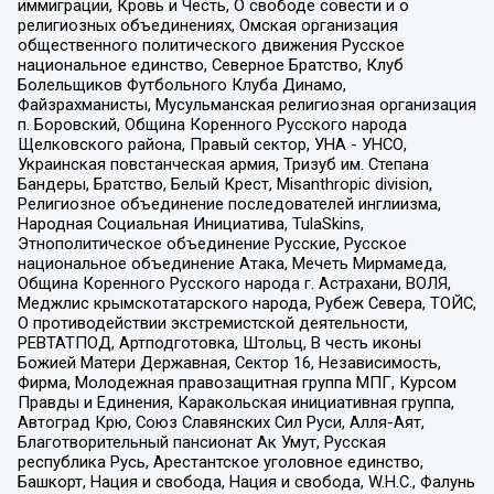
иммиграции, Кровь и Честь, О свободе совести и о
религиозных объединениях, Омская организация
общественного политического движения Русское
национальное единство, Северное Братство, Клуб
Болельщиков Футбольного Клуба Динамо,
Файзрахманисты, Мусульманская религиозная организация
п. Боровский, Община Коренного Русского народа
Щелковского района, Правый сектор, УНА - УНСО,
Украинская повстанческая армия, Тризуб им. Степана
Бандеры, Братство, Белый Крест, Misanthropic division,
Религиозное объединение последователей инглиизма,
Народная Социальная Инициатива, TulaSkins,
Этнополитическое объединение Русские, Русское
национальное объединение Атака, Мечеть Мирмамеда,
Община Коренного Русского народа г. Астрахани, ВОЛЯ,
Меджлис крымскотатарского народа, Рубеж Севера, ТОЙС,
О противодействии экстремистской деятельности,
РЕВТАТПОД, Артподготовка, Штольц, В честь иконы
Божией Матери Державная, Сектор 16, Независимость,
Фирма, Молодежная правозащитная группа МПГ, Курсом
Правды и Единения, Каракольская инициативная группа,
Автоград Крю, Союз Славянских Сил Руси, Алля-Аят,
Благотворительный пансионат Ак Умут, Русская
республика Русь, Арестантское уголовное единство,
Башкорт, Нация и свобода, Нация и свобода, W.H.С., Фалунь