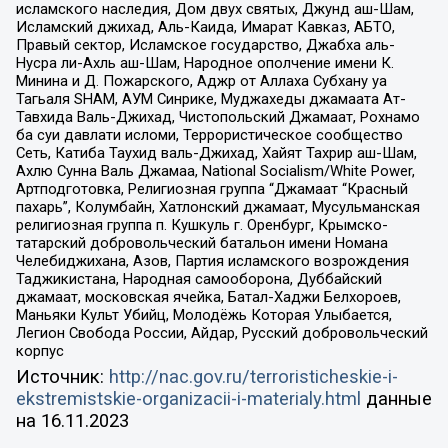
исламского наследия, Дом двух святых, Джунд аш-Шам,
Исламский джихад, Аль-Каида, Имарат Кавказ, АБТО,
Правый сектор, Исламское государство, Джабха аль-
Нусра ли-Ахль аш-Шам, Народное ополчение имени К.
Минина и Д. Пожарского, Аджр от Аллаха Субхану уа
Тагьаля SHAM, АУМ Синрике, Муджахеды джамаата Ат-
Тавхида Валь-Джихад, Чистопольский Джамаат, Рохнамо
ба суи давлати исломи, Террористическое сообщество
Сеть, Катиба Таухид валь-Джихад, Хайят Тахрир аш-Шам,
Ахлю Сунна Валь Джамаа, National Socialism/White Power,
Артподготовка, Религиозная группа “Джамаат “Красный
пахарь”, Колумбайн, Хатлонский джамаат, Мусульманская
религиозная группа п. Кушкуль г. Оренбург, Крымско-
татарский добровольческий батальон имени Номана
Челебиджихана, Азов, Партия исламского возрождения
Таджикистана, Народная самооборона, Дуббайский
джамаат, московская ячейка, Батал-Хаджи Белхороев,
Маньяки Культ Убийц, Молодёжь Которая Улыбается,
Легион Свобода России, Айдар, Русский добровольческий
корпус
Источник:
http://nac.gov.ru/terroristicheskie-i-
ekstremistskie-organizacii-i-materialy.html
данные
на
16.11.2023