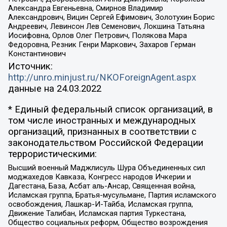
Александра Евгеньевна, Смирнов Владимир
Александрович, Вицин Сергей Ефимович, Золотухин Борис
Андреевич, Левинсон Лев Семенович, Локшина Татьяна
Иосифовна, Орлов Олег Петрович, Полякова Мара
Федоровна, Резник Генри Маркович, Захаров Герман
Константинович
Источник:
http://unro.minjust.ru/NKOForeignAgent.aspx
данные на
24.03.2022
* Единый федеральный список организаций, в
том числе иностранных и международных
организаций, признанных в соответствии с
законодательством Российской Федерации
террористическими:
Высший военный Маджлисуль Шура Объединенных сил
моджахедов Кавказа, Конгресс народов Ичкерии и
Дагестана, База, Асбат аль-Ансар, Священная война,
Исламская группа, Братья-мусульмане, Партия исламского
освобождения, Лашкар-И-Тайба, Исламская группа,
Движение Талибан, Исламская партия Туркестана,
Общество социальных реформ, Общество возрождения