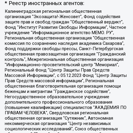
* Реестр иностранных агентов:
Калининградская региональная общественная организация "Экозащита!-Женсовет", Фонд содействия защите прав и свобод граждан "Общественный вердикт", Фонд "Институт Развития Свободы Информации", Частное учреждение "Информационное агентство МЕМО. РУ", Региональная общественная организация "Общественная комиссия по сохранению наследия академика Сахарова", Фонд поддержки свободы прессы, Санкт-Петербургская общественная правозащитная организация "Гражданский контроль", Межрегиональная общественная организация "Информационно-просветительский центр "Мемориал", Региональный Фонд "Центр Защиты Прав Средств Массовой Информации", с 05.12.2023 Фонд "Центр Защиты Прав Средств массовой информации", Региональная общественная благотворительная организация помощи беженцам и мигрантам "Гражданское содействие", Негосударственное образовательное учреждение дополнительного профессионального образования (повышение квалификации) специалистов "АКАДЕМИЯ ПО ПРАВАМ ЧЕЛОВЕКА", Свердловская региональная общественная организация "Сутяжник", Автономная некоммерческая организация "Центр независимых социологических исследований", Союз общественных объединений "Российский исследовательский центр по правам человека", Региональное общественное учреждение научно-информационный центр "МЕМОРИАЛ", Некоммерческая организация "Фонд защиты гласности", Автономная некоммерческая организация "Институт прав человека", Городская общественная организация "Екатеринбургское общество "МЕМОРИАЛ", Городская общественная организация "Рязанское историко-просветительское и правозащитное общество "Мемориал" (Рязанский Мемориал), Челябинский региональный орган общественной самодеятельности – женское общественное объединение "Женщины Евразии", Челябинский региональный орган общественной самодеятельности "Уральская правозащитная группа", Фонд содействия защите здоровья и социальной справедливости имени Андрея Рылькова, Автономная Некоммерческая Организация "Аналитический Центр Юрия Левады", Автономная некоммерческая организация социальной поддержки населения "Проект Апрель", Региональная общественная организация помощи женщинам и детям, находящимся в кризисной ситуации "Информационно-методический центр "Анна", Фонд содействия развитию массовых коммуникаций и правовому просвещению "Так-так-Так", Фонд содействия устойчивому развитию "Серебряная тайга", Свердловский региональный общественный фонд социальных проектов "Новое время", "Idel.Реалии", Кавказ.Реалии, Крым.Реалии, Телеканал Настоящее Время, Татаро-башкирская служба Радио Свобода (Azatliq Radiosi), Радио Свободная Европа/Радио Свобода (PCE/PC), "Сибирь.Реалии", "Фактограф", Благотворительный фонд помощи осужденным и их семьям, Автономная некоммерческая организация "Институт глобализации и социальных движений", Фонд "В защиту прав заключенных", Частное учреждение "Центр поддержки и содействия развитию средств массовой информации", Пензенский региональный общественный благотворительный фонд "Гражданский союз", "Север.Реалии", Некоммерческая организация Фонд "Правовая инициатива", Общество с ограниченной ответственностью "Радио Свободная Европа/Радио Свобода", Чешское информационное агентство "MEDIUM-ORIENT", Красноярская региональная общественная организация "Мы против СПИДа", Камалягин Денис Николаевич, Маркелов Сергей Евгеньевич, Пономарев Лев Александрович, Савицкая Людмила Алексеевна, Автономная некоммерческая организация "Центр по работе с проблемой насилия "НАСИЛИЮ.НЕТ", Межрегиональный профессиональный союз работников здравоохранения "Альянс врачей", Юридическое лицо, зарегистрированное в Латвийской Республике, SIA "Medusa Project" (регистрационный номер 40103797863, дата регистрации 10.06.2014), Некоммерческая организация "Фонд по борьбе с коррупцией", Автономная некоммерческая организация "Институт права и публичной политики", Баданин Роман Сергеевич, Гликин Максим Александрович, Железнова Мария Михайловна, Лукьянова Юлия Сергеевна, Маетная Елизавета Витальевна, Маняхин Петр Борисович, Чуракова Ольга Владимировна, Ярош Юлия Петровна, Юридическое лицо "The Insider SIA", зарегистрированное в Риге, Латвийская Республика (дата регистрации 26.06.2015), являющееся администратором доменного имени интернет-издания "The Insider SIA", https://theins.ru, Постернак Алексей Евгеньевич, Рубин Михаил Аркадьевич, Анин Роман Александрович, Юридическое лицо Istories fonds, зарегистрированное в Латвийской Республике (регистрационный номер 50008295751, дата регистрации 24.02.2020), Великовский Дмитрий Александрович, Долинина Ирина Николаевна, Мароховская Алеся Алексеевна, Шлейнов Роман Юрьевич, Шмагун Олеся Валентиновна, Общество с ограниченной ответственностью "Альтаир 2021", Общество с ограниченной ответственностью "Вега 2021", Общество с ограниченной ответственностью "Главный редактор 2021", Общество с ограниченной ответственностью "Ромашки монолит", Важенков Артем Валерьевич, Ивановская областная общественная организация "Центр гендерных исследований", Гурман Юрий Альбертович, Медиапроект "ОВД-Инфо", Егоров Владимир Владимирович, Жилинский Владимир Александрович, Общество с ограниченной ответственностью "ЗП", Иванова София Юрьевна, Карезина Инна Павловна, Кильтау Екатерина Викторовна, Петров Алексей Викторович, Пискунов Сергей Евгеньевич, Смирнов Сергей Сергеевич, Тихонов Михаил Сергеевич, Общество с ограниченной ответственностью "ЖУРНАЛИСТ-ИНОСТРАННЫЙ АГЕНТ", Арапова Галина Юрьевна, Вольтская Татьяна Анатольевна, Американская компания "Mason G.E.S. Anonymous Foundation" (США), являющаяся владельцем интернет-издания https://mnews.world/, Компания "Stichting Bellingcat", зарегистрированная в Нидерландах (дата регистрации 11.07.2018), Захаров Андрей Вячеславович, Клепиковская Екатерина Дмитриевна, Общество с ограниченной ответственностью "МЕМО", Перл Роман Александрович, Симонов Евгений Алексеевич, Соловьева Елена Анатольевна, Сотников Даниил Владимирович, Сурначева Елизавета Дмитриевна, Автономная некоммерческая организация по защите прав человека и информированию населения "Якутия – Наше Мнение", Общество с ограниченной ответственностью "Москоу диджитал медиа", с 26.01.2023 Общество с ограниченной ответственностью "Чайка Белые сады", Ветошкина Валерия Валерьевна, Заговора Максим Александрович, Межрегиональное общественное движение "Российская ЛГБТ - сеть", Оленичев Максим Владимирович, Павлов Иван Юрьевич, Скворцова Елена Сергеевна, Общество с ограниченной ответственностью "Как бы инагент", Кочетков Игорь Викторович, Общество с ограниченной ответственностью "Честные выборы", Еланчик Олег Александрович, Общество с ограниченной ответственностью "Нобелевский призыв", Гималова Регина Эмилевна, Григорьев Андрей Валерьевич, Григорьева Алина Александровна, Ассоциация по содействию защите прав призывников, альтернативнослужащих и военнослужащих "Правозащитная группа "Гражданин.Армия.Право", Хисамова Регина Фаритовна, Автономная некоммерческая организация по реализации социально-правовых программ "Лилит", Дальневосточное общественное движение "Маяк", Санкт-Петербургская ЛГБТ-инициативная группа "Выход", Инициативная группа ЛГБТ+ "Реверс", Алексеев Андрей Викторович, Бекбулатова Таисия Львовна, Беляев Иван Михайлович, Владыкина Елена Сергеевна, Гельман Марат Александрович, Никульшина Вероника Юрьевна, Толоконникова Надежда Андреевна, Шендерович Виктор Анатольевич, Общество с ограниченной ответственностью "Данное сообщение", Общество с ограниченной ответственностью Издательский дом "Новая глава", Айнбиндер Александра Александровна, Московский комьюнити-центр для ЛГБТ+инициатив, Благотворительный фонд развития филантропии, Deutsche Welle (Германия, Kurt-Schumacher-Strasse 3, 53113 Bonn), Борзунова Мария Михайловна, Воробьев Виктор Викторович, Голубева Анна Львовна, Константинова Алла Михайловна, Малкова Ирина Владимировна, Мурадов Мурад Абдулгалимович, Осетинская Елизавета Николаевна, Понасенков Евгений Николаевич, Ганапольский Матвей Юрьевич, Киселев Евгений Алексеевич, Борухович Ирина Григорьевна, Дремин Иван Тимофеевич, Дубровский Дмитрий Викторович, Красноярская региональная общественная организация поддержки и развития альтернативных образовательных технологий и межкультурных коммуникаций "ИНТЕРРА", Маяковская Екатерина Алексеевна, Фейгин Марк Захарович, Филимонов Андрей Викторович, Дзугкоева Регина Николаевна, Доброхотов Роман Александрович, Дудь Юрий Александрович, Елкин Сергей Владимирович, Кругликов Кирилл Игоревич, Сабунаева Мария Леонидовна, Семенов Алексей Владимирович, Шаинян Карен Багратович, Шульман Екатерина Михайловна, Асафьев Артур Валерьевич, Вахштайн Виктор Семенович, Венедиктов Алексей Алексеевич, Лушникова Екатерина Евгеньевна, Волков Леонид Михайлович, Невзоров Александр Глебович, Пархоменко Сергей Борисович, Сироткин Ярослав Николаевич, Кара-Мурза Владимир Владимирович, Баранова Наталья Владимировна, Гозман Леонид Яковлевич, Кагарлицкий Борис Юльевич, Климарев Михаил Валерьевич, Милов Владимир Станиславович, Автономная некоммерческая организация Краснодарский центр современного искусства "Типография", Моргенштерн Алишер Тагирович, Соболь Любовь Эдуардовна, Общество с ограниченной ответственностью "ЛИЗА НОРМ", Каспаров Гарри Кимович, Ходорковский Михаил Борисович, Общество с ограниченной ответственностью "Апрельские тезисы", Данилович Ирина Брониславовна, Кашин Олег Владимирович, Петров Николай Владимирович, Пивоваров Алексей Владимирович, Соколов Михаил Владимирович, Цветкова Юлия Владимировна, Чичваркин Евгений Александрович, Комитет против пыток/Команда против пыток, Общество с ограниченной ответственностью "Первый научный", Общество с ограниченной ответственностью "Вертолет и ко", Белоцерковская Вероника Борисовна, Кац Максим Евгеньевич, Лазарева Татьяна Юрьевна, Шаведдинов Руслан Табризович, Яшин Илья Валерьевич, Общество с ограниченной ответственностью "Иноагент ААВ", Алешковский Дмитрий Петрович, Альбац Евгения Марковна, Быков Дмитрий Львович, Галямина Юлия Евгеньевна, Лойко Сергей Леонидович, Мартынов Кирилл Константинович, Медведев Сергей Александрович, Крашенинников Федор Геннадиевич, Гордеева Катерина Вл