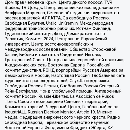
Дом прав человека Крым, Центр дикого лосося, TVR
Studios, ТВ Дождь, Центр европейских исследований им
Вилфрида Мартенса, Сетевое объединение журналистов
расследователей, АЛЛАТРА, За свободную Россию,
Свободная Бурятия, Uralic, UnKremlin, Международная
федерация транспортных рабочих, ИстЧам Финланд,
Гудзоновский институт, Фонд Демократического
Развития, Комитет-2024, Центрально-Европейский
университет, Центр восточноевропейских и
международных исследований, Общество Сторожевой
башни, Библии и трактатов Свидетелей Иеговы,
Гражданский Совет, Центр анализа европейской политики,
Академическая сеть Восточная Европа, Российский
комитет действия, РЭНД корпорейшн, Русская Америка за
демократию в России, Настоящая Россия, Глобальная сеть
журналистов-расследователей, Служба поддержки,
Свободная Россия Берлин, Свободная Россия Северный
Рейн-Вестфалия, Фонд глобальной помощи, Антивоенный
комитет России, Russie-Libertes, La Asocicion de Rusos
Libres, Союз за возвращение Северных территорий,
Крымскотатарский Ресурсный Центр, Глобальный союз
IndustriALL, Russian Election Monitor, Article 19, Мнение
медиа, Федерация анархического черного креста, Радио
Свободная Европа, Германское общество изучения
Восточной Европы, Фонд имени Фридриха Эберта, XZ