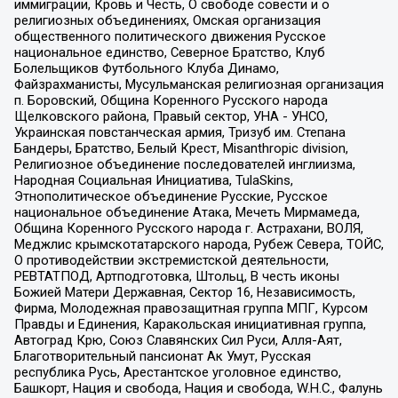
иммиграции, Кровь и Честь, О свободе совести и о
религиозных объединениях, Омская организация
общественного политического движения Русское
национальное единство, Северное Братство, Клуб
Болельщиков Футбольного Клуба Динамо,
Файзрахманисты, Мусульманская религиозная организация
п. Боровский, Община Коренного Русского народа
Щелковского района, Правый сектор, УНА - УНСО,
Украинская повстанческая армия, Тризуб им. Степана
Бандеры, Братство, Белый Крест, Misanthropic division,
Религиозное объединение последователей инглиизма,
Народная Социальная Инициатива, TulaSkins,
Этнополитическое объединение Русские, Русское
национальное объединение Атака, Мечеть Мирмамеда,
Община Коренного Русского народа г. Астрахани, ВОЛЯ,
Меджлис крымскотатарского народа, Рубеж Севера, ТОЙС,
О противодействии экстремистской деятельности,
РЕВТАТПОД, Артподготовка, Штольц, В честь иконы
Божией Матери Державная, Сектор 16, Независимость,
Фирма, Молодежная правозащитная группа МПГ, Курсом
Правды и Единения, Каракольская инициативная группа,
Автоград Крю, Союз Славянских Сил Руси, Алля-Аят,
Благотворительный пансионат Ак Умут, Русская
республика Русь, Арестантское уголовное единство,
Башкорт, Нация и свобода, Нация и свобода, W.H.С., Фалунь