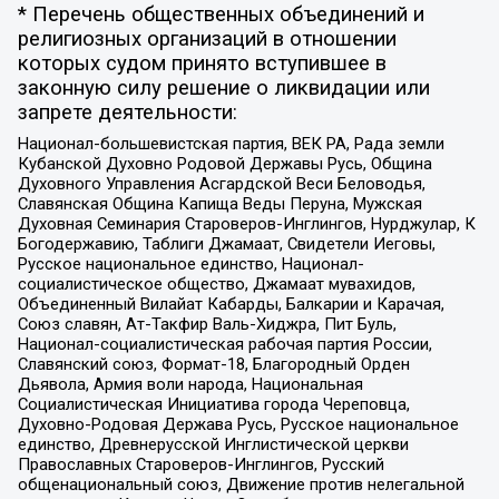
* Перечень общественных объединений и
религиозных организаций в отношении
которых судом принято вступившее в
законную силу решение о ликвидации или
запрете деятельности:
Национал-большевистская партия, ВЕК РА, Рада земли
Кубанской Духовно Родовой Державы Русь, Община
Духовного Управления Асгардской Веси Беловодья,
Славянская Община Капища Веды Перуна, Мужская
Духовная Семинария Староверов-Инглингов, Нурджулар, К
Богодержавию, Таблиги Джамаат, Свидетели Иеговы,
Русское национальное единство, Национал-
социалистическое общество, Джамаат мувахидов,
Объединенный Вилайат Кабарды, Балкарии и Карачая,
Союз славян, Ат-Такфир Валь-Хиджра, Пит Буль,
Национал-социалистическая рабочая партия России,
Славянский союз, Формат-18, Благородный Орден
Дьявола, Армия воли народа, Национальная
Социалистическая Инициатива города Череповца,
Духовно-Родовая Держава Русь, Русское национальное
единство, Древнерусской Инглистической церкви
Православных Староверов-Инглингов, Русский
общенациональный союз, Движение против нелегальной