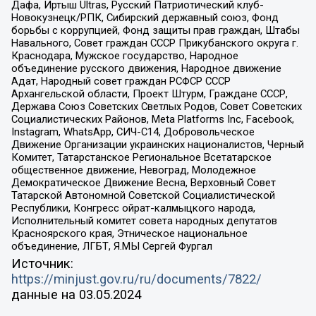
Дафа, Иртыш Ultras, Русский Патриотический клуб-
Новокузнецк/РПК, Сибирский державный союз, Фонд
борьбы с коррупцией, Фонд защиты прав граждан, Штабы
Навального, Совет граждан СССР Прикубанского округа г.
Краснодара, Мужское государство, Народное
объединение русского движения, Народное движение
Адат, Народный совет граждан РСФСР СССР
Архангельской области, Проект Штурм, Граждане СССР,
Держава Союз Советских Светлых Родов, Совет Советских
Социалистических Районов, Meta Platforms Inc, Facebook,
Instagram, WhatsApp, СИЧ-С14, Добровольческое
Движение Организации украинских националистов, Черный
Комитет, Татарстанское Региональное Всетатарское
общественное движение, Невоград, Молодежное
Демократическое Движение Весна, Верховный Совет
Татарской Автономной Советской Социалистической
Республики, Конгресс ойрат-калмыцкого народа,
Исполнительный комитет совета народных депутатов
Красноярского края, Этническое национальное
объединение, ЛГБТ, Я.МЫ Сергей Фургал
Источник:
https://minjust.gov.ru/ru/documents/7822/
данные на
03.05.2024