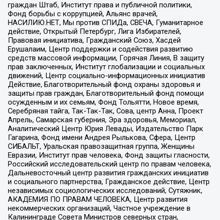
граждан Штаб, Институт права и публичной политики,
Фонд борьбы с коррупцией, Альянс врачей,
НАСИЛИЮ.НЕТ, Мы против СПИДа, СВЕЧА, Гуманитарное
действие, Открытый Петербург, Лига Избирателей,
Правовая инициатива, Гражданский Союз, Хасдей
Ерушалаим, Центр поддержки и содействия развитию
средств массовой информации, Горячая Линия, В защиту
прав заключенных, Институт глобализации и социальных
движений, Центр социально-информационных инициатив
Действие, Благотворительный фонд охраны здоровья и
защиты прав граждан, Благотворительный фонд помощи
осужденным и их семьям, Фонд Тольятти, Новое время,
Серебряная тайга, Так-Так-Так, Сова, центр Анна, Проект
Апрель, Самарская губерния, Эра здоровья, Мемориал,
Аналитический Центр Юрия Левады, Издательство Парк
Гагарина, Фонд имени Андрея Рылькова, Сфера, Центр
СИБАЛЬТ, Уральская правозащитная группа, Женщины
Евразии, Институт прав человека, Фонд защиты гласности,
Российский исследовательский центр по правам человека,
Дальневосточный центр развития гражданских инициатив
и социального партнерства, Гражданское действие, Центр
независимых социологических исследований, Сутяжник,
АКАДЕМИЯ ПО ПРАВАМ ЧЕЛОВЕКА, Центр развития
некоммерческих организаций, Частное учреждение в
Калининграде Совета Министров северных стран,