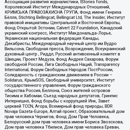
Ассоциация развития журналистики, IStories fonds,
Королевский Институт Международных Отношений,
КРИМСЬКА ПРАВОЗАХИСНА ГРУПА, Фонд имени Генриха
Бёлля, Stichting Bellingcat, Bellingcat Ltd, The Insider, Институт
правовой инициативы Центральной и Восточной Европы,
Фонд Открытой Эстонии, Calvert 22 Foundation, Канадский
украинский конгресс, Институт Макдональда-Лорье,
Украинская национальная федерация Канады,
Декабристы, Международный научный центр им Вудро
Вильсона, Свободная пресса, Возрождение, Всеукраинский
духовный центр , Риддл, Русский антивоенный комитет в
Швеции, Проект Медуза, Фонд Андрея Сахарова, Форум
свободной России, Лига Свободных Наций, Transparеncy
International, Форум Свободных Народов ПостРоссии,
Солидарность с гражданским движением в России –
Solidarus, КрымSOS, Свободный университет, Институт
государственного управления, Форум гражданского
общества Россия, Беллона, Союз жителей островов
Тисима и Хабомаи, Съезд народных депутатов, Гринпис
Интернешнл, Фонд борьбы с коррупцией Инк, Завет
церквей TCCN, Агора, Всемирный фонд природы, BDR
Novaja Gazeta-Europe, Алтай проект, Образовательный дом
прав человека Чернигов, Фонд Дом Прав Человека,
Белорусский дом прав человека имени Бориса Звозскова,
Дом прав человека Тбилиси, Дом прав человека Ереван,