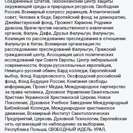
Соединенных Штатов, Тихоокеанский центр защиты
окружающей среды и природных ресурсов, Свободная
Россия, Всемирный конгресс украинцев, Атлантический
совет, Человек в беде, Европейский фонд за демократию,
Джеймстаунский фонд, Прожект Хармони, Родники
дракона, Врачи против насильственного извлечения
органов, Фалунь Дафа, Друзья Фалуньгун, Фалуньгун,
Коалиция по расследованию преследования в отношении
Фалуньгун в Китае, Всемирная организация по
расследованию преследований Фалуньгун, Пражский
гражданский центр, Ассоциация школ политических
исследований при Совете Европы, Центр либеральной
современности, Форум русскоязычных европейцев,
Немецко-русский обмен, Бард колледж, Европейский
выбор, Фонд Ходорковского, Оксфордский российский
фонд, Фонд Будущее России, Компания свободы
информации, Проект Медиа, Международное партнерство
за права человека, Духовное Управление Евангельских
Христиан Украинской Христианской Церкви, Новое
Поколение, Духовное Учебное Заведение Международный
Библейский Колледж, Международное христианское
движение, Всемирный Институт Саентологических
Предприятий, Церковь Духовной Технологии, Европейская
сеть организаций по наблюдению за выборами,
Республика Польша, СВОБОДНЫЙ ИДЕЛЬ-УРАЛ,