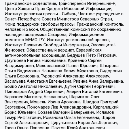
Гражданское содействие, Трансперенси Интернешнл-Р,
Центр Защиты Прав Средств Массовой Информации,
Институт развития прессы - Сибирь, Частное учреждение в
Санкт-Петербурге Совета Министров Северных Стран,
Фонд поддержки свободы прессы, Гражданский контроль,
Человек и Закон, Общественная комиссия по сохранению
наследия академика Сахарова, Информационное
агентство МЕМО. РУ, Институт региональной прессы,
Институт Развития Свободы Информации, Экозащита!-
Женсовет, Общественный вердикт, Евразийская
антимонопольная ассоциация, Бедушев Петр Петрович,
Дзугкоева Регина Николаевна, Кривенко Сергей
Владимирович, Милославский Павел Юрьевич, Шнырова
Ольга Вадимовна, Чанышева Лилия Айратовна, Сидорович
Ольга Борисовна, Туровский Александр Алексеевич,
Васильева Анастасия Евгеньевна, Ривина Анна Валерьевна,
Бойко Анатолий Николаевич, Дугин Сергей Георгиевич,
Пивоваров Андрей Сергеевич, Аверин Виталий Евгеньевич,
Барахоев Магомед Бекханович, Шарипков Олег
Викторович, Мошель Ирина Ароновна, Шведов Григорий
Сергеевич, Пономарев Лев Александрович, Каргалицкий
Борис Юльевич, Созаев Валерий Валерьевич, Исламов
Тимур Рифгатович, Романова Ольга Евгеньевна, Щаров
Сергей Алексадрович, Цирульников Борис Альбертович,
Гасан Ольга Павловна, Паутов Юрий Анатольевич,