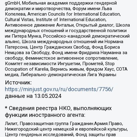
gGmbH, Мобильная академия поддержки гендерной
демократии и миротворчества, Форум имени Льва
Копелева, American Councils for International Education,
Cultural Vistas, Institute of International Education,
Антивоенное движение Антальи, Открытый диалог, Школа
международных отношений и государственной политики
им Питера Мунка, Российско-канадский демократический
альянс, Школа международных отношений им Нормана
Патерсона, Центр Гражданских Свобод, Фонд Бориса
Немцова за Свободу, Фонд имени Фридриха Науманна за
свободу, Феминистское антивоенное сопротивление,
Комитет независимости Ингушетии, Прометей, Stop
Occupation of Karelia, Вернись живым, Фридом Хаус, СОТА
медиа, Либерально-демократическая Лига Украины
Источник:
https://minjust.gov.ru/ru/documents/7756/
данные на
13.05.2024
* Сведения реестра НКО, выполняющих
функции иностранного агента:
Лилит, Правозащитная группа Гражданин.Армия.Право,
Нижегородский центр немецкой и европейской культуры,
Центр гендерных исследований, Фонд защиты прав