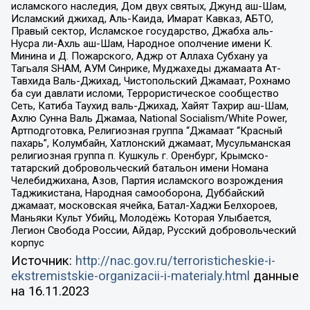
исламского наследия, Дом двух святых, Джунд аш-Шам,
Исламский джихад, Аль-Каида, Имарат Кавказ, АБТО,
Правый сектор, Исламское государство, Джабха аль-
Нусра ли-Ахль аш-Шам, Народное ополчение имени К.
Минина и Д. Пожарского, Аджр от Аллаха Субхану уа
Тагьаля SHAM, АУМ Синрике, Муджахеды джамаата Ат-
Тавхида Валь-Джихад, Чистопольский Джамаат, Рохнамо
ба суи давлати исломи, Террористическое сообщество
Сеть, Катиба Таухид валь-Джихад, Хайят Тахрир аш-Шам,
Ахлю Сунна Валь Джамаа, National Socialism/White Power,
Артподготовка, Религиозная группа “Джамаат “Красный
пахарь”, Колумбайн, Хатлонский джамаат, Мусульманская
религиозная группа п. Кушкуль г. Оренбург, Крымско-
татарский добровольческий батальон имени Номана
Челебиджихана, Азов, Партия исламского возрождения
Таджикистана, Народная самооборона, Дуббайский
джамаат, московская ячейка, Батал-Хаджи Белхороев,
Маньяки Культ Убийц, Молодёжь Которая Улыбается,
Легион Свобода России, Айдар, Русский добровольческий
корпус
Источник:
http://nac.gov.ru/terroristicheskie-i-
ekstremistskie-organizacii-i-materialy.html
данные
на
16.11.2023