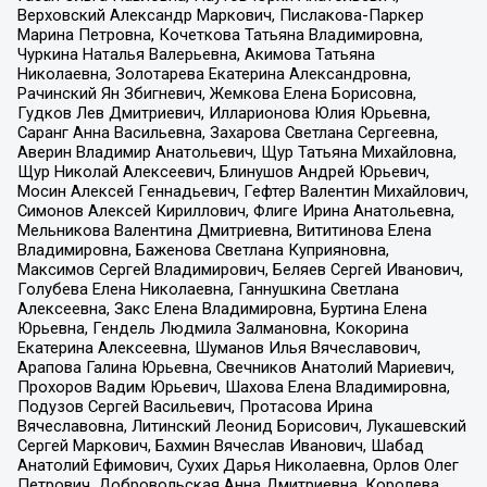
Верховский Александр Маркович, Пислакова-Паркер
Марина Петровна, Кочеткова Татьяна Владимировна,
Чуркина Наталья Валерьевна, Акимова Татьяна
Николаевна, Золотарева Екатерина Александровна,
Рачинский Ян Збигневич, Жемкова Елена Борисовна,
Гудков Лев Дмитриевич, Илларионова Юлия Юрьевна,
Саранг Анна Васильевна, Захарова Светлана Сергеевна,
Аверин Владимир Анатольевич, Щур Татьяна Михайловна,
Щур Николай Алексеевич, Блинушов Андрей Юрьевич,
Мосин Алексей Геннадьевич, Гефтер Валентин Михайлович,
Симонов Алексей Кириллович, Флиге Ирина Анатольевна,
Мельникова Валентина Дмитриевна, Вититинова Елена
Владимировна, Баженова Светлана Куприяновна,
Максимов Сергей Владимирович, Беляев Сергей Иванович,
Голубева Елена Николаевна, Ганнушкина Светлана
Алексеевна, Закс Елена Владимировна, Буртина Елена
Юрьевна, Гендель Людмила Залмановна, Кокорина
Екатерина Алексеевна, Шуманов Илья Вячеславович,
Арапова Галина Юрьевна, Свечников Анатолий Мариевич,
Прохоров Вадим Юрьевич, Шахова Елена Владимировна,
Подузов Сергей Васильевич, Протасова Ирина
Вячеславовна, Литинский Леонид Борисович, Лукашевский
Сергей Маркович, Бахмин Вячеслав Иванович, Шабад
Анатолий Ефимович, Сухих Дарья Николаевна, Орлов Олег
Петрович, Добровольская Анна Дмитриевна, Королева