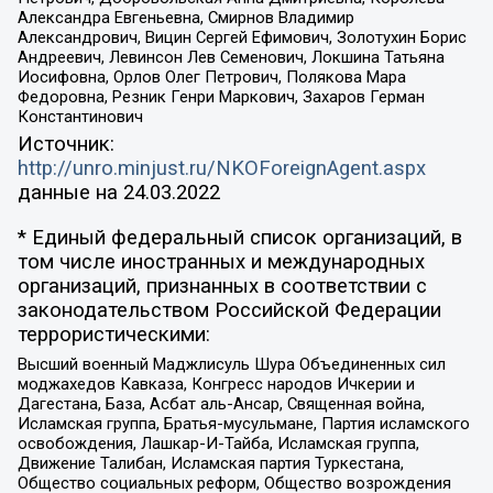
Александра Евгеньевна, Смирнов Владимир
Александрович, Вицин Сергей Ефимович, Золотухин Борис
Андреевич, Левинсон Лев Семенович, Локшина Татьяна
Иосифовна, Орлов Олег Петрович, Полякова Мара
Федоровна, Резник Генри Маркович, Захаров Герман
Константинович
Источник:
http://unro.minjust.ru/NKOForeignAgent.aspx
данные на
24.03.2022
* Единый федеральный список организаций, в
том числе иностранных и международных
организаций, признанных в соответствии с
законодательством Российской Федерации
террористическими:
Высший военный Маджлисуль Шура Объединенных сил
моджахедов Кавказа, Конгресс народов Ичкерии и
Дагестана, База, Асбат аль-Ансар, Священная война,
Исламская группа, Братья-мусульмане, Партия исламского
освобождения, Лашкар-И-Тайба, Исламская группа,
Движение Талибан, Исламская партия Туркестана,
Общество социальных реформ, Общество возрождения