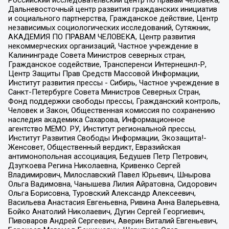
Дальневосточный центр развития гражданских инициатив
и социального партнерства, Гражданское действие, Центр
независимых социологических исследований, Сутяжник,
АКАДЕМИЯ ПО ПРАВАМ ЧЕЛОВЕКА, Центр развития
некоммерческих организаций, Частное учреждение в
Калининграде Совета Министров северных стран,
Гражданское содействие, Трансперенси Интернешнл-Р,
Центр Защиты Прав Средств Массовой Информации,
Институт развития прессы - Сибирь, Частное учреждение в
Санкт-Петербурге Совета Министров Северных Стран,
Фонд поддержки свободы прессы, Гражданский контроль,
Человек и Закон, Общественная комиссия по сохранению
наследия академика Сахарова, Информационное
агентство МЕМО. РУ, Институт региональной прессы,
Институт Развития Свободы Информации, Экозащита!-
Женсовет, Общественный вердикт, Евразийская
антимонопольная ассоциация, Бедушев Петр Петрович,
Дзугкоева Регина Николаевна, Кривенко Сергей
Владимирович, Милославский Павел Юрьевич, Шнырова
Ольга Вадимовна, Чанышева Лилия Айратовна, Сидорович
Ольга Борисовна, Туровский Александр Алексеевич,
Васильева Анастасия Евгеньевна, Ривина Анна Валерьевна,
Бойко Анатолий Николаевич, Дугин Сергей Георгиевич,
Пивоваров Андрей Сергеевич, Аверин Виталий Евгеньевич,