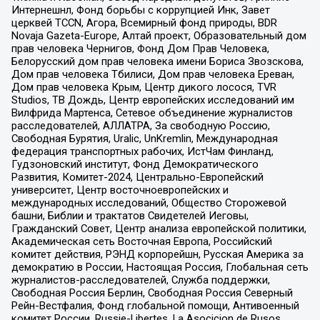
Интернешнл, Фонд борьбы с коррупцией Инк, Завет
церквей TCCN, Агора, Всемирный фонд природы, BDR
Novaja Gazeta-Europe, Алтай проект, Образовательный дом
прав человека Чернигов, Фонд Дом Прав Человека,
Белорусский дом прав человека имени Бориса Звозскова,
Дом прав человека Тбилиси, Дом прав человека Ереван,
Дом прав человека Крым, Центр дикого лосося, TVR
Studios, ТВ Дождь, Центр европейских исследований им
Вилфрида Мартенса, Сетевое объединение журналистов
расследователей, АЛЛАТРА, За свободную Россию,
Свободная Бурятия, Uralic, UnKremlin, Международная
федерация транспортных рабочих, ИстЧам Финланд,
Гудзоновский институт, Фонд Демократического
Развития, Комитет-2024, Центрально-Европейский
университет, Центр восточноевропейских и
международных исследований, Общество Сторожевой
башни, Библии и трактатов Свидетелей Иеговы,
Гражданский Совет, Центр анализа европейской политики,
Академическая сеть Восточная Европа, Российский
комитет действия, РЭНД корпорейшн, Русская Америка за
демократию в России, Настоящая Россия, Глобальная сеть
журналистов-расследователей, Служба поддержки,
Свободная Россия Берлин, Свободная Россия Северный
Рейн-Вестфалия, Фонд глобальной помощи, Антивоенный
комитет России, Russie-Libertes, La Asocicion de Rusos