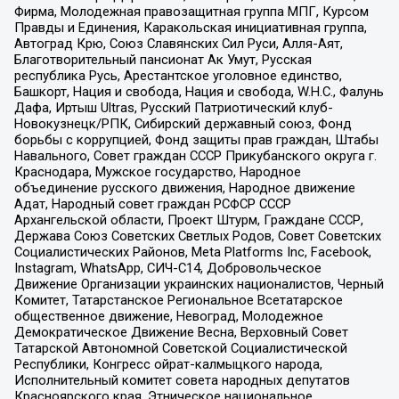
Фирма, Молодежная правозащитная группа МПГ, Курсом
Правды и Единения, Каракольская инициативная группа,
Автоград Крю, Союз Славянских Сил Руси, Алля-Аят,
Благотворительный пансионат Ак Умут, Русская
республика Русь, Арестантское уголовное единство,
Башкорт, Нация и свобода, Нация и свобода, W.H.С., Фалунь
Дафа, Иртыш Ultras, Русский Патриотический клуб-
Новокузнецк/РПК, Сибирский державный союз, Фонд
борьбы с коррупцией, Фонд защиты прав граждан, Штабы
Навального, Совет граждан СССР Прикубанского округа г.
Краснодара, Мужское государство, Народное
объединение русского движения, Народное движение
Адат, Народный совет граждан РСФСР СССР
Архангельской области, Проект Штурм, Граждане СССР,
Держава Союз Советских Светлых Родов, Совет Советских
Социалистических Районов, Meta Platforms Inc, Facebook,
Instagram, WhatsApp, СИЧ-С14, Добровольческое
Движение Организации украинских националистов, Черный
Комитет, Татарстанское Региональное Всетатарское
общественное движение, Невоград, Молодежное
Демократическое Движение Весна, Верховный Совет
Татарской Автономной Советской Социалистической
Республики, Конгресс ойрат-калмыцкого народа,
Исполнительный комитет совета народных депутатов
Красноярского края, Этническое национальное