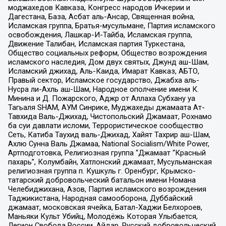
моджахедов Кавказа, Конгресс народов Ичкерии и
Дагестана, База, Асбат аль-Ансар, Священная война,
Исламская группа, Братья-мусульмане, Партия исламского
освобождения, Лашкар-И-Тайба, Исламская группа,
Движение Талибан, Исламская партия Туркестана,
Общество социальных реформ, Общество возрождения
исламского наследия, Дом двух святых, Джунд аш-Шам,
Исламский джихад, Аль-Каида, Имарат Кавказ, АБТО,
Правый сектор, Исламское государство, Джабха аль-
Нусра ли-Ахль аш-Шам, Народное ополчение имени К.
Минина и Д. Пожарского, Аджр от Аллаха Субхану уа
Тагьаля SHAM, АУМ Синрике, Муджахеды джамаата Ат-
Тавхида Валь-Джихад, Чистопольский Джамаат, Рохнамо
ба суи давлати исломи, Террористическое сообщество
Сеть, Катиба Таухид валь-Джихад, Хайят Тахрир аш-Шам,
Ахлю Сунна Валь Джамаа, National Socialism/White Power,
Артподготовка, Религиозная группа “Джамаат “Красный
пахарь”, Колумбайн, Хатлонский джамаат, Мусульманская
религиозная группа п. Кушкуль г. Оренбург, Крымско-
татарский добровольческий батальон имени Номана
Челебиджихана, Азов, Партия исламского возрождения
Таджикистана, Народная самооборона, Дуббайский
джамаат, московская ячейка, Батал-Хаджи Белхороев,
Маньяки Культ Убийц, Молодёжь Которая Улыбается,
Легион Свобода России, Айдар, Русский добровольческий