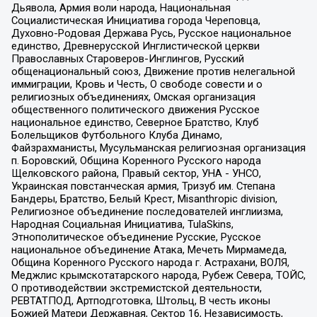
Дьявола, Армия воли народа, Национальная
Социалистическая Инициатива города Череповца,
Духовно-Родовая Держава Русь, Русское национальное
единство, Древнерусской Инглистической церкви
Православных Староверов-Инглингов, Русский
общенациональный союз, Движение против нелегальной
иммиграции, Кровь и Честь, О свободе совести и о
религиозных объединениях, Омская организация
общественного политического движения Русское
национальное единство, Северное Братство, Клуб
Болельщиков Футбольного Клуба Динамо,
Файзрахманисты, Мусульманская религиозная организация
п. Боровский, Община Коренного Русского народа
Щелковского района, Правый сектор, УНА - УНСО,
Украинская повстанческая армия, Тризуб им. Степана
Бандеры, Братство, Белый Крест, Misanthropic division,
Религиозное объединение последователей инглиизма,
Народная Социальная Инициатива, TulaSkins,
Этнополитическое объединение Русские, Русское
национальное объединение Атака, Мечеть Мирмамеда,
Община Коренного Русского народа г. Астрахани, ВОЛЯ,
Меджлис крымскотатарского народа, Рубеж Севера, ТОЙС,
О противодействии экстремистской деятельности,
РЕВТАТПОД, Артподготовка, Штольц, В честь иконы
Божией Матери Державная, Сектор 16, Независимость,