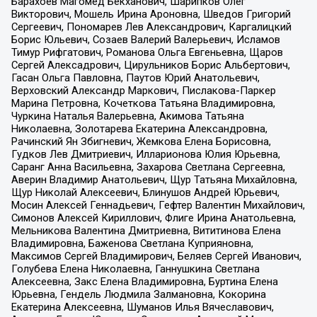
Барахоев Магомед Бекханович, Шарипков Олег
Викторович, Мошель Ирина Ароновна, Шведов Григорий
Сергеевич, Пономарев Лев Александрович, Каргалицкий
Борис Юльевич, Созаев Валерий Валерьевич, Исламов
Тимур Рифгатович, Романова Ольга Евгеньевна, Щаров
Сергей Алексадрович, Цирульников Борис Альбертович,
Гасан Ольга Павловна, Паутов Юрий Анатольевич,
Верховский Александр Маркович, Пислакова-Паркер
Марина Петровна, Кочеткова Татьяна Владимировна,
Чуркина Наталья Валерьевна, Акимова Татьяна
Николаевна, Золотарева Екатерина Александровна,
Рачинский Ян Збигневич, Жемкова Елена Борисовна,
Гудков Лев Дмитриевич, Илларионова Юлия Юрьевна,
Саранг Анна Васильевна, Захарова Светлана Сергеевна,
Аверин Владимир Анатольевич, Щур Татьяна Михайловна,
Щур Николай Алексеевич, Блинушов Андрей Юрьевич,
Мосин Алексей Геннадьевич, Гефтер Валентин Михайлович,
Симонов Алексей Кириллович, Флиге Ирина Анатольевна,
Мельникова Валентина Дмитриевна, Вититинова Елена
Владимировна, Баженова Светлана Куприяновна,
Максимов Сергей Владимирович, Беляев Сергей Иванович,
Голубева Елена Николаевна, Ганнушкина Светлана
Алексеевна, Закс Елена Владимировна, Буртина Елена
Юрьевна, Гендель Людмила Залмановна, Кокорина
Екатерина Алексеевна, Шуманов Илья Вячеславович,