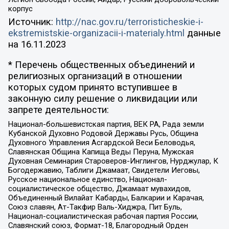
корпус
Источник:
http://nac.gov.ru/terroristicheskie-i-
ekstremistskie-organizacii-i-materialy.html
данные
на
16.11.2023
* Перечень общественных объединений и
религиозных организаций в отношении
которых судом принято вступившее в
законную силу решение о ликвидации или
запрете деятельности:
Национал-большевистская партия, ВЕК РА, Рада земли
Кубанской Духовно Родовой Державы Русь, Община
Духовного Управления Асгардской Веси Беловодья,
Славянская Община Капища Веды Перуна, Мужская
Духовная Семинария Староверов-Инглингов, Нурджулар, К
Богодержавию, Таблиги Джамаат, Свидетели Иеговы,
Русское национальное единство, Национал-
социалистическое общество, Джамаат мувахидов,
Объединенный Вилайат Кабарды, Балкарии и Карачая,
Союз славян, Ат-Такфир Валь-Хиджра, Пит Буль,
Национал-социалистическая рабочая партия России,
Славянский союз, Формат-18, Благородный Орден