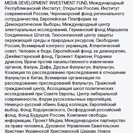
MEDIA DEVELOPMENT INVESTMENT FUND, Международный
Республиканский Институт, Открытая Россия, Институт
современной России, Черноморский фонд регионального
сотрудничества, Европейская Платформа за
Демократические Выборы, Международный центр
электоральных исследований, Германский фонд Маршалла
Соединенных Штатов, Тихоокеанский центр защиты
окружающей среды и природных ресурсов, Свободная
Россия, Всемирный конгресс украинцев, Атлантический
совет, Человек в беде, Европейский фонд за демократию,
Джеймстаунский фонд, Прожект Хармони, Родники
дракона, Врачи против насильственного извлечения
органов, Фалунь Дафа, Друзья Фалуньгун, Фалуньгун,
Коалиция по расследованию преследования в отношении
Фалуньгун в Китае, Всемирная организация по
расследованию преследований Фалуньгун, Пражский
гражданский центр, Ассоциация школ политических
исследований при Совете Европы, Центр либеральной
современности, Форум русскоязычных европейцев,
Немецко-русский обмен, Бард колледж, Европейский
выбор, Фонд Ходорковского, Оксфордский российский
фонд, Фонд Будущее России, Компания свободы
информации, Проект Медиа, Международное партнерство
за права человека, Духовное Управление Евангельских
Христиан Украинской Христианской Церкви, Новое