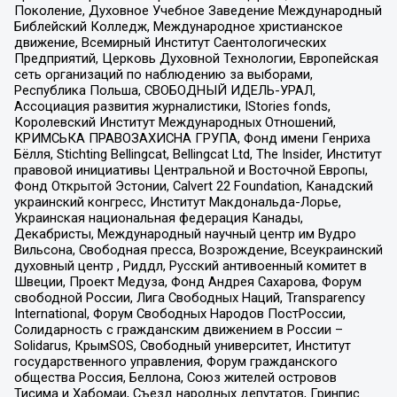
Поколение, Духовное Учебное Заведение Международный
Библейский Колледж, Международное христианское
движение, Всемирный Институт Саентологических
Предприятий, Церковь Духовной Технологии, Европейская
сеть организаций по наблюдению за выборами,
Республика Польша, СВОБОДНЫЙ ИДЕЛЬ-УРАЛ,
Ассоциация развития журналистики, IStories fonds,
Королевский Институт Международных Отношений,
КРИМСЬКА ПРАВОЗАХИСНА ГРУПА, Фонд имени Генриха
Бёлля, Stichting Bellingcat, Bellingcat Ltd, The Insider, Институт
правовой инициативы Центральной и Восточной Европы,
Фонд Открытой Эстонии, Calvert 22 Foundation, Канадский
украинский конгресс, Институт Макдональда-Лорье,
Украинская национальная федерация Канады,
Декабристы, Международный научный центр им Вудро
Вильсона, Свободная пресса, Возрождение, Всеукраинский
духовный центр , Риддл, Русский антивоенный комитет в
Швеции, Проект Медуза, Фонд Андрея Сахарова, Форум
свободной России, Лига Свободных Наций, Transparеncy
International, Форум Свободных Народов ПостРоссии,
Солидарность с гражданским движением в России –
Solidarus, КрымSOS, Свободный университет, Институт
государственного управления, Форум гражданского
общества Россия, Беллона, Союз жителей островов
Тисима и Хабомаи, Съезд народных депутатов, Гринпис