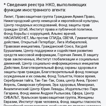
* Сведения реестра НКО, выполняющих
функции иностранного агента:
Лилит, Правозащитная группа Гражданин.Армия.Право,
Нижегородский центр немецкой и европейской культуры,
Центр гендерных исследований, Фонд защиты прав
граждан Штаб, Институт права и публичной политики,
Фонд борьбы с коррупцией, Альянс врачей,
НАСИЛИЮ.НЕТ, Мы против СПИДа, СВЕЧА, Гуманитарное
действие, Открытый Петербург, Лига Избирателей,
Правовая инициатива, Гражданский Союз, Хасдей
Ерушалаим, Центр поддержки и содействия развитию
средств массовой информации, Горячая Линия, В защиту
прав заключенных, Институт глобализации и социальных
движений, Центр социально-информационных инициатив
Действие, Благотворительный фонд охраны здоровья и
защиты прав граждан, Благотворительный фонд помощи
осужденным и их семьям, Фонд Тольятти, Новое время,
Серебряная тайга, Так-Так-Так, Сова, центр Анна, Проект
Апрель, Самарская губерния, Эра здоровья, Мемориал,
Аналитический Центр Юрия Левады, Издательство Парк
Гагарина, Фонд имени Андрея Рылькова, Сфера, Центр
СИБАЛЬТ, Уральская правозащитная группа, Женщины
Евразии, Институт прав человека, Фонд защиты гласности,
Российский исследовательский центр по правам человека,