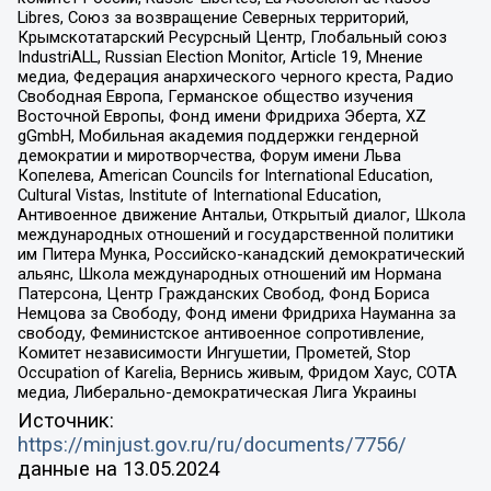
Libres, Союз за возвращение Северных территорий,
Крымскотатарский Ресурсный Центр, Глобальный союз
IndustriALL, Russian Election Monitor, Article 19, Мнение
медиа, Федерация анархического черного креста, Радио
Свободная Европа, Германское общество изучения
Восточной Европы, Фонд имени Фридриха Эберта, XZ
gGmbH, Мобильная академия поддержки гендерной
демократии и миротворчества, Форум имени Льва
Копелева, American Councils for International Education,
Cultural Vistas, Institute of International Education,
Антивоенное движение Антальи, Открытый диалог, Школа
международных отношений и государственной политики
им Питера Мунка, Российско-канадский демократический
альянс, Школа международных отношений им Нормана
Патерсона, Центр Гражданских Свобод, Фонд Бориса
Немцова за Свободу, Фонд имени Фридриха Науманна за
свободу, Феминистское антивоенное сопротивление,
Комитет независимости Ингушетии, Прометей, Stop
Occupation of Karelia, Вернись живым, Фридом Хаус, СОТА
медиа, Либерально-демократическая Лига Украины
Источник:
https://minjust.gov.ru/ru/documents/7756/
данные на
13.05.2024