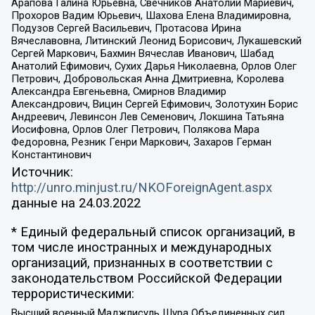
Арапова Галина Юрьевна, Свечников Анатолий Мариевич,
Прохоров Вадим Юрьевич, Шахова Елена Владимировна,
Подузов Сергей Васильевич, Протасова Ирина
Вячеславовна, Литинский Леонид Борисович, Лукашевский
Сергей Маркович, Бахмин Вячеслав Иванович, Шабад
Анатолий Ефимович, Сухих Дарья Николаевна, Орлов Олег
Петрович, Добровольская Анна Дмитриевна, Королева
Александра Евгеньевна, Смирнов Владимир
Александрович, Вицин Сергей Ефимович, Золотухин Борис
Андреевич, Левинсон Лев Семенович, Локшина Татьяна
Иосифовна, Орлов Олег Петрович, Полякова Мара
Федоровна, Резник Генри Маркович, Захаров Герман
Константинович
Источник:
http://unro.minjust.ru/NKOForeignAgent.aspx
данные на
24.03.2022
* Единый федеральный список организаций, в
том числе иностранных и международных
организаций, признанных в соответствии с
законодательством Российской Федерации
террористическими:
Высший военный Маджлисуль Шура Объединенных сил